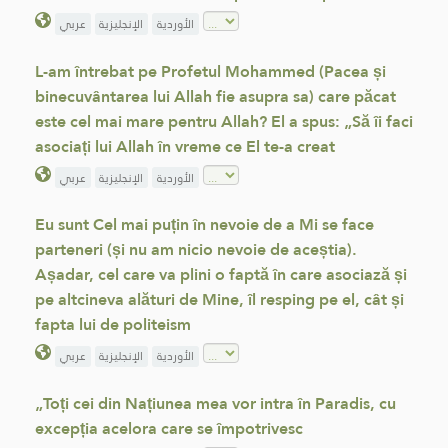
الأوردية
الإنجليزية
عربي
L-am întrebat pe Profetul Mohammed (Pacea și
binecuvântarea lui Allah fie asupra sa) care păcat
este cel mai mare pentru Allah? El a spus: „Să îi faci
asociați lui Allah în vreme ce El te-a creat
الأوردية
الإنجليزية
عربي
Eu sunt Cel mai puțin în nevoie de a Mi se face
parteneri (și nu am nicio nevoie de aceștia).
Așadar, cel care va plini o faptă în care asociază și
pe altcineva alături de Mine, îl resping pe el, cât și
fapta lui de politeism
الأوردية
الإنجليزية
عربي
„Toți cei din Națiunea mea vor intra în Paradis, cu
excepția acelora care se împotrivesc