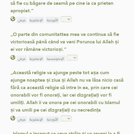
să fie cu băgare de seamă pe cine ia ca prieten
apropiat.”
الأوردية
الإنجليزية
عربي
„O parte din comunitattea mea va continua să fie
victorioasă până când va veni Porunca lui Allah și
ei vor rămâne victorioși.”
الإندونيسية
الإنجليزية
عربي
„Această religie va ajunge peste tot așa cum
ajunge noaptea și ziua și Allah nu va lăsa nicio casă
fără ca această religie să intre în ea, prin care cei
onorabili vor fi onorați, iar cei dizgrațiați vor fi
umiliți. Allah îi va onora pe cei onorabili cu Islamul
și va umili pe cei dizgrațiați cu necredința
الأوردية
الإنجليزية
عربي
„Islamul a început ca ceva străin și va reveni la a fi