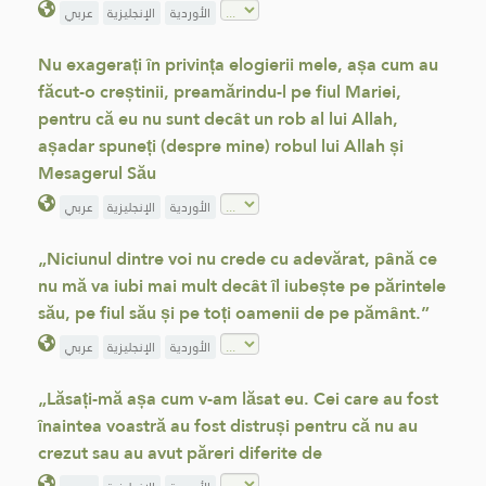
الأوردية
الإنجليزية
عربي
Nu exagerați în privința elogierii mele, așa cum au
făcut-o creștinii, preamărindu-l pe fiul Mariei,
pentru că eu nu sunt decât un rob al lui Allah,
așadar spuneți (despre mine) robul lui Allah și
Mesagerul Său
الأوردية
الإنجليزية
عربي
„Niciunul dintre voi nu crede cu adevărat, până ce
nu mă va iubi mai mult decât îl iubește pe părintele
său, pe fiul său și pe toți oamenii de pe pământ.”
الأوردية
الإنجليزية
عربي
„Lăsați-mă așa cum v-am lăsat eu. Cei care au fost
înaintea voastră au fost distruși pentru că nu au
crezut sau au avut păreri diferite de