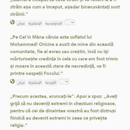
străin așa cum a început, așadar binecuvântați sunt
străinii.”
الإندونيسية
الإنجليزية
عربي
„Pe Cel în Mâna căruia este sufletul lui
Mohammed! Oricine a auzit de mine din această
comunitate, fie el evreu sau creștin, însă nu îşi
mărturisește credinţa în cele cu care am fost trimis
şi moare în această stare de necredinţă, va fi
printre oaspeții Focului.”
الأوردية
الإنجليزية
عربي
„Precum acestea, aruncați-le”. Apoi a spus: „Aveți
grijă să nu deveniți extremi în chestiuni religioase,
pentru că cei de dinaintea voastră au fost distruși
fiindcă au devenit extremi în ceea ce privește
religia.”