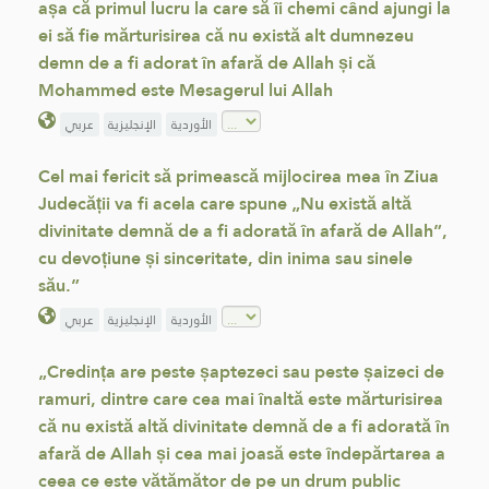
așa că primul lucru la care să îi chemi când ajungi la
ei să fie mărturisirea că nu există alt dumnezeu
demn de a fi adorat în afară de Allah și că
Mohammed este Mesagerul lui Allah
الأوردية
الإنجليزية
عربي
Cel mai fericit să primească mijlocirea mea în Ziua
Judecății va fi acela care spune „Nu există altă
divinitate demnă de a fi adorată în afară de Allah”,
cu devoțiune și sinceritate, din inima sau sinele
său.”
الأوردية
الإنجليزية
عربي
„Credința are peste șaptezeci sau peste șaizeci de
ramuri, dintre care cea mai înaltă este mărturisirea
că nu există altă divinitate demnă de a fi adorată în
afară de Allah și cea mai joasă este îndepărtarea a
ceea ce este vătămător de pe un drum public