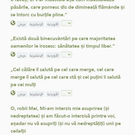
păsările, care pornesc dis de dimineață flămânde și
se întorc cu burțile pline.”
الأوردية
الإنجليزية
عربي
„Există două binecuvântări pe care majoritatea
oamenilor le irosesc: sănătatea și timpul liber.”
الأوردية
الإنجليزية
عربي
„Cel călăre îl salută pe cel care merge, cel care
merge îl salută pe cel care stă și cei puțini îi salută
pe cei mulți
الأوردية
الإنجليزية
عربي
O, robii Mei, Mi-am interzis mie asuprirea (și
nedreptatea) și am făcut-o interzisă printre voi,
așadar nu vă asupriți (și nu vă nedreptățiți) unii pe
ceilalții