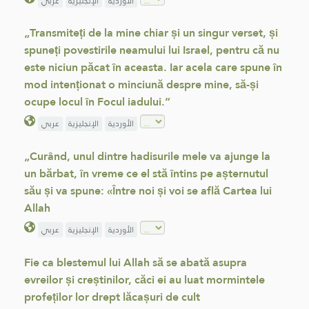
الأوردية
الإنجليزية
عربي
„Transmiteți de la mine chiar și un singur verset, și
spuneți povestirile neamului lui Israel, pentru că nu
este niciun păcat în aceasta. Iar acela care spune în
mod intenționat o minciună despre mine, să-și
ocupe locul în Focul iadului.”
الأوردية
الإنجليزية
عربي
„Curând, unul dintre hadisurile mele va ajunge la
un bărbat, în vreme ce el stă întins pe așternutul
său și va spune: «Între noi și voi se află Cartea lui
Allah
الأوردية
الإنجليزية
عربي
Fie ca blestemul lui Allah să se abată asupra
evreilor și creștinilor, căci ei au luat mormintele
profeților lor drept lăcașuri de cult