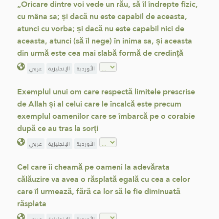
„Oricare dintre voi vede un rău, să îl îndrepte fizic,
cu mâna sa; și dacă nu este capabil de aceasta,
atunci cu vorba; și dacă nu este capabil nici de
aceasta, atunci (să îl nege) în inima sa, și aceasta
din urmă este cea mai slabă formă de credință
الأوردية
الإنجليزية
عربي
Exemplul unui om care respectă limitele prescrise
de Allah și al celui care le încalcă este precum
exemplul oamenilor care se îmbarcă pe o corabie
după ce au tras la sorți
الأوردية
الإنجليزية
عربي
Cel care îi cheamă pe oameni la adevărata
călăuzire va avea o răsplată egală cu cea a celor
care îl urmează, fără ca lor să le fie diminuată
răsplata
الأوردية
الإنجليزية
عربي