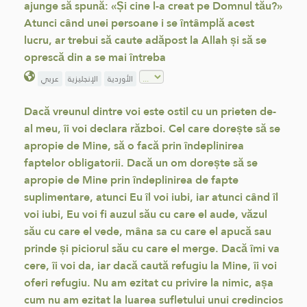
ajunge să spună: «Și cine l-a creat pe Domnul tău?»
Atunci când unei persoane i se întâmplă acest
lucru, ar trebui să caute adăpost la Allah și să se
oprescă din a se mai întreba
الأوردية
الإنجليزية
عربي
Dacă vreunul dintre voi este ostil cu un prieten de-
al meu, îi voi declara război. Cel care dorește să se
apropie de Mine, să o facă prin îndeplinirea
faptelor obligatorii. Dacă un om dorește să se
apropie de Mine prin îndeplinirea de fapte
suplimentare, atunci Eu îl voi iubi, iar atunci când îl
voi iubi, Eu voi fi auzul său cu care el aude, văzul
său cu care el vede, mâna sa cu care el apucă sau
prinde și piciorul său cu care el merge. Dacă îmi va
cere, îi voi da, iar dacă caută refugiu la Mine, îi voi
oferi refugiu. Nu am ezitat cu privire la nimic, așa
cum nu am ezitat la luarea sufletului unui credincios