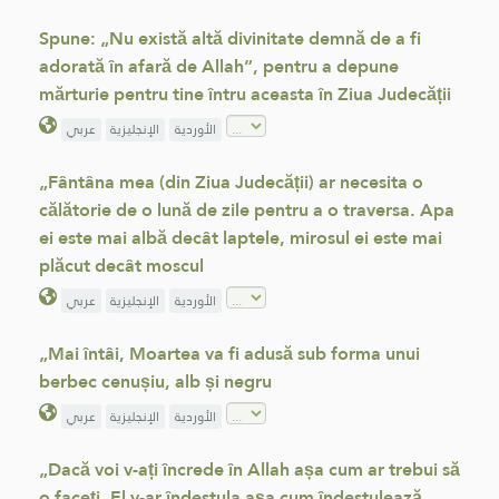
Spune: „Nu există altă divinitate demnă de a fi
adorată în afară de Allah”, pentru a depune
mărturie pentru tine întru aceasta în Ziua Judecății
الأوردية
الإنجليزية
عربي
„Fântâna mea (din Ziua Judecății) ar necesita o
călătorie de o lună de zile pentru a o traversa. Apa
ei este mai albă decât laptele, mirosul ei este mai
plăcut decât moscul
الأوردية
الإنجليزية
عربي
„Mai întâi, Moartea va fi adusă sub forma unui
berbec cenușiu, alb și negru
الأوردية
الإنجليزية
عربي
„Dacă voi v-ați încrede în Allah așa cum ar trebui să
o faceți, El v-ar îndestula așa cum îndestulează