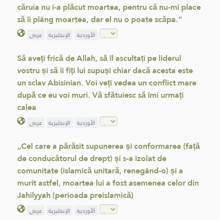
căruia nu i-a plăcut moartea, pentru că nu-mi place
să îi plâng moartea, dar el nu o poate scăpa.”
الأوردية
الإنجليزية
عربي
Să aveți frică de Allah, să îl ascultați pe liderul
vostru și să îi fiți lui supuși chiar dacă acesta este
un sclav Abisinian. Voi veți vedea un conflict mare
după ce eu voi muri. Vă sfătuiesc să îmi urmați
calea
الأوردية
الإنجليزية
عربي
„Cel care a părăsit supunerea și conformarea (față
de conducătorul de drept) și s-a izolat de
comunitate (islamică unitară, renegând-o) și a
murit astfel, moartea lui a fost asemenea celor din
Jahilyyah (perioada preislamică)
الأوردية
الإنجليزية
عربي