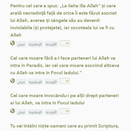
Pentru cel care a spus: „La ilaha illa Allah” și care
arată necredință față de orice Îi este făcut asociat
lui Allah, averea și sângele său au devenit
inviolabile (și protejate), iar socoteala lui va fi cu
Allah
الأوردية
الإنجليزية
عربي
Cel care moare fără a-I face parteneri lui Allah va
intra în Paradis, iar cel care moare asociind altceva
cu Allah va intra în Focul Iadului.”
الأوردية
الإنجليزية
عربي
Cel care moare invocându-i pe alții drept parteneri
ai lui Allah, va intra în Focul Iadului
الأوردية
الإنجليزية
عربي
Tu vei întâlni niște oameni care au primit Scriptura,