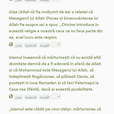
Aișa (Allah să fie mulțumit de ea) a relatat că
Mesagerul lui Allah (Pacea și binecuvântarea lui
Allah fie asupra sa) a spus: „Oricine introduce în
această religie a noastră ceva ce nu face parte din
ea, acel lucru este respins
الأوردية
الإنجليزية
عربي
Islamul înseamnă să mărturisești că nu există altă
divinitate demnă de a fi adorată în afară de Allah
și că Mohammad este Mesagerul lui Allah, să
îndeplinești Rugăciunea, să plătești Dania, să
postești în luna Ramadan și să faci Pelerinajul la
Casa cea Sfântă, dacă ai această posibilitate
الأوردية
الإنجليزية
عربي
„Islamul este clădit pe cinci stâlpi: mărturisirea că