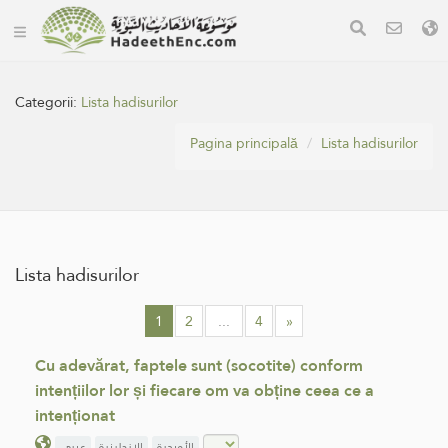
Categorii:
Lista hadisurilor
Pagina principală
Lista hadisurilor
Lista hadisurilor
1
2
...
4
»
Cu adevărat, faptele sunt (socotite) conform
intențiilor lor și fiecare om va obține ceea ce a
intenționat
الأوردية
الإنجليزية
عربي