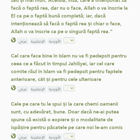
sau și mai mult. Aceluia, însă, care a intenționat să
facă o faptă rea, dar nu o face, Allah o va înscrie la
El ca pe o faptă bună completă; iar, dacă
intenționează să facă o faptă rea și chiar o face,
Allah o va înscrie ca pe o singură faptă rea.”
الأوردية
الإنجليزية
عربي
Cel care face bine în Islam nu va fi pedepsit pentru
ceea ce a făcut în timpul Jahiliyei, iar cel care
comite răul în Islam va fi pedepsit pentru faptele
anterioare, cât și pentru cele ulterioare
الأوردية
الإنجليزية
عربي
Cele pe care tu le spui și la care chemi oamenii
sunt, cu adevărat, bune. Doar dacă ne-ai putea
spune că există o expiere și o modalitate de
ispășire pentru păcatele pe care noi le-am comis
الأوردية
الإنجليزية
عربي