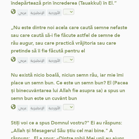
îndepărtează prin încrederea (Tauakkul) în El.”
الأوردية
الإنجليزية
عربي
„Nu este dintre noi acela care caută semne nefaste
sau care caută să-i fie făcute astfel de semne de
rău augur, sau care practică vrăjitoria sau care
pretinde să îi fie făcută pentru el
الأوردية
الإنجليزية
عربي
Nu există nicio boală, niciun semn rău, iar mie îmi
place un semn bun. Ce este un semn bun? El (Pacea
și binecuvântarea lui Allah fie asupra sa) a spus un
semn bun este un cuvânt bun
الأوردية
الإنجليزية
عربي
Stiți voi ce a spus Domnul vostru?" Ei au răspuns:
„Allah și Mesagerul Său știu cel mai bine." A
răspuns: „El a spus: «Dintre robii Mei unii au ajuns