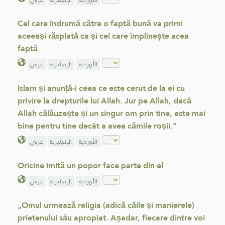
Cel care îndrumă către o faptă bună va primi
aceeași răsplată ca și cel care împlinește acea
faptă
الأوردية
الإنجليزية
عربي
Islam și anunță-i ceea ce este cerut de la ei cu
privire la drepturile lui Allah. Jur pe Allah, dacă
Allah călăuzește și un singur om prin tine, este mai
bine pentru tine decât a avea cămile roșii.”
الأوردية
الإنجليزية
عربي
Oricine imită un popor face parte din el
الأوردية
الإنجليزية
عربي
„Omul urmează religia (adică căile și manierele)
prietenului său apropiat. Așadar, fiecare dintre voi