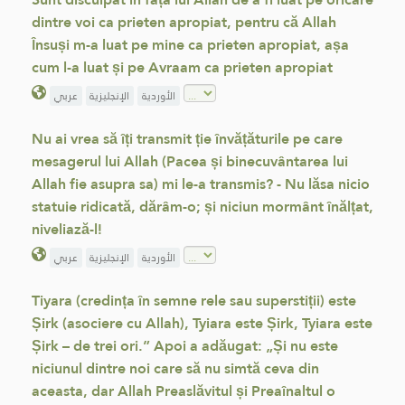
dintre voi ca prieten apropiat, pentru că Allah
Însuși m-a luat pe mine ca prieten apropiat, așa
cum l-a luat și pe Avraam ca prieten apropiat
الأوردية
الإنجليزية
عربي
Nu ai vrea să îți transmit ție învățăturile pe care
mesagerul lui Allah (Pacea și binecuvântarea lui
Allah fie asupra sa) mi le-a transmis? - Nu lăsa nicio
statuie ridicată, dărâm-o; și niciun mormânt înălțat,
niveliază-l!
الأوردية
الإنجليزية
عربي
Tiyara (credința în semne rele sau superstiții) este
Șirk (asociere cu Allah), Tyiara este Șirk, Tyiara este
Șirk – de trei ori.” Apoi a adăugat: „Și nu este
niciunul dintre noi care să nu simtă ceva din
aceasta, dar Allah Preaslăvitul și Preaînaltul o