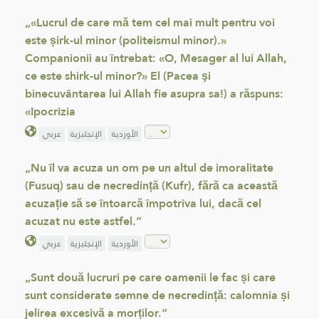
„«Lucrul de care mă tem cel mai mult pentru voi
este șirk-ul minor (politeismul minor).»
Companionii au întrebat: «O, Mesager al lui Allah,
ce este shirk-ul minor?» El (Pacea şi
binecuvântarea lui Allah fie asupra sa!) a răspuns:
«Ipocrizia
الأوردية
الإنجليزية
عربي
„Nu îl va acuza un om pe un altul de imoralitate
(Fusuq) sau de necredință (Kufr), fără ca această
acuzație să se întoarcă împotriva lui, dacă cel
acuzat nu este astfel.”
الأوردية
الإنجليزية
عربي
„Sunt două lucruri pe care oamenii le fac și care
sunt considerate semne de necredință: calomnia și
jelirea excesivă a morților.”