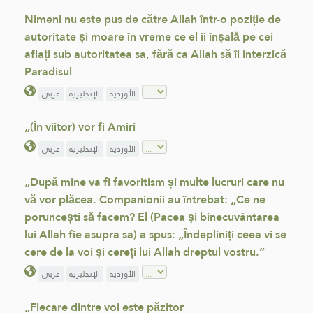
Nimeni nu este pus de către Allah într-o poziție de
autoritate și moare în vreme ce el îi înșală pe cei
aflați sub autoritatea sa, fără ca Allah să îi interzică
Paradisul
الأوردية
الإنجليزية
عربي
„(În viitor) vor fi Amiri
الأوردية
الإنجليزية
عربي
„După mine va fi favoritism și multe lucruri care nu
vă vor plăcea. Companionii au întrebat: „Ce ne
poruncești să facem? El (Pacea și binecuvântarea
lui Allah fie asupra sa) a spus: „Îndepliniți ceea vi se
cere de la voi și cereți lui Allah dreptul vostru.”
الأوردية
الإنجليزية
عربي
„Fiecare dintre voi este păzitor