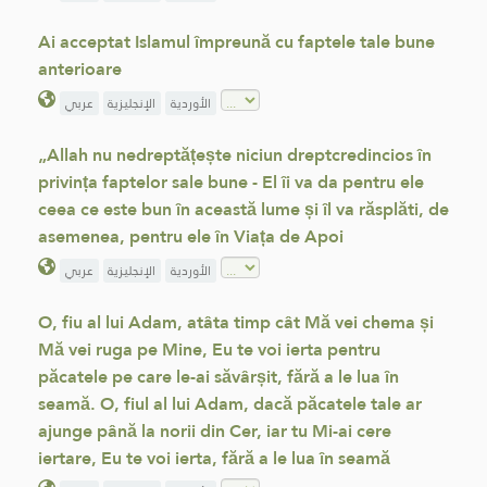
Ai acceptat Islamul împreună cu faptele tale bune
anterioare
الأوردية
الإنجليزية
عربي
„Allah nu nedreptățește niciun dreptcredincios în
privința faptelor sale bune - El îi va da pentru ele
ceea ce este bun în această lume și îl va răsplăti, de
asemenea, pentru ele în Viața de Apoi
الأوردية
الإنجليزية
عربي
O, fiu al lui Adam, atâta timp cât Mă vei chema și
Mă vei ruga pe Mine, Eu te voi ierta pentru
păcatele pe care le-ai săvârșit, fără a le lua în
seamă. O, fiul al lui Adam, dacă păcatele tale ar
ajunge până la norii din Cer, iar tu Mi-ai cere
iertare, Eu te voi ierta, fără a le lua în seamă