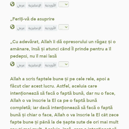
الأوردية
الإنجليزية
عربي
„Feriți-vă de asuprire
الأوردية
الإنجليزية
عربي
„Cu adevărat, Allah îi dă opresorului un răgaz și o
amânare, însă și atunci când Îl prinde pentru a îl
pedepsi, nu îl mai lasă
الأوردية
الإنجليزية
عربي
Allah a scris faptele bune și pe cele rele, apoi a
făcut clar acest lucru. Astfel, aceluia care
intenționează să facă o faptă bună, dar nu o face,
Allah o va înscrie la El ca pe o faptă bună
completă; iar dacă intenționează să facă o faptă
bună și chiar o face, Allah o va înscrie la El cât zece
fapte bune și până la de șapte sute de ori mai mult