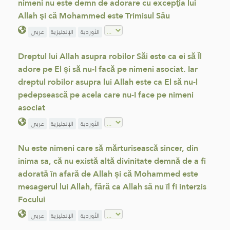
nimeni nu este demn de adorare cu excepţia lui
Allah şi că Mohammed este Trimisul Său
الأوردية
الإنجليزية
عربي
Dreptul lui Allah asupra robilor Săi este ca ei să Îl
adore pe El și să nu-I facă pe nimeni asociat. Iar
dreptul robilor asupra lui Allah este ca El să nu-l
pedepsească pe acela care nu-I face pe nimeni
asociat
الأوردية
الإنجليزية
عربي
Nu este nimeni care să mărturisească sincer, din
inima sa, că nu există altă divinitate demnă de a fi
adorată în afară de Allah și că Mohammed este
mesagerul lui Allah, fără ca Allah să nu îl fi interzis
Focului
الأوردية
الإنجليزية
عربي