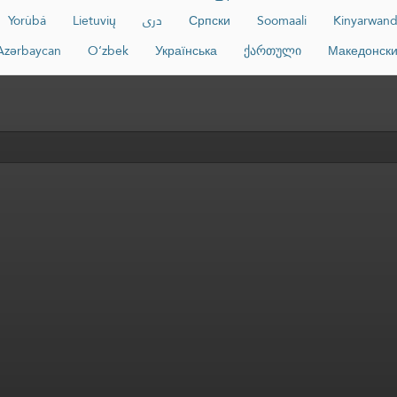
Yorùbá
Lietuvių
دری
Српски
Soomaali
Kinyarwan
Azərbaycan
O‘zbek
Українська
ქართული
Македонск