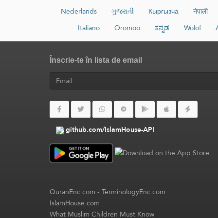
Nederlands
ગુજરાતી
Кыргызча
नेपाली
Italiano
Oromoo
ಕನ್ನಡ
Wolof
Înscrie-te în lista de email
github.com/IslamHouse-API
QuranEnc.com
-
TerminologyEnc.com
IslamHouse.com
What Muslim Children Must Know