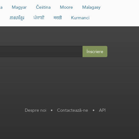
da
Magyar
Čeština
Moore
Malagasy
и
ភាសាខ្មែរ
ਪੰਜਾਬੀ
मराठी
Kurmancî
Înscriere
Despre noi
•
Contactează-ne
•
API