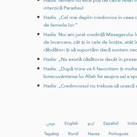
Hadis: Nimeni nu este pus de către Allah într
interzică Paradisul
Hadis: „Cel mai deplin credincios în ceea c
de femeile lor.”
Hadis: Noi am jurat credință Mesagerului lu
de încercare, cât și în cele de liniște, atâ
răbdători și să suportăm dacă suntem ned
Hadis: „Nu există căsătorie decât în prezen
Hadis: „După mine va fi favoritism și mult
binecuvântarea lui Allah fie asupra sa) a spu
Hadis: „Credinciosul nu trebuie să urască o f
عربي
English
اردو
Español
Indo
Tagalog
Kurdî
Hausa
Português