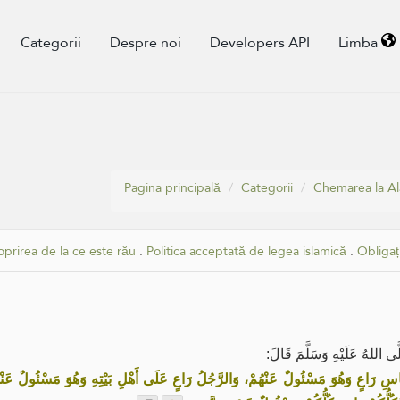
Categorii
Despre noi
Developers API
Limba
Pagina principală
Categorii
Chemarea la Ala
oprirea de la ce este rău
.
Politica acceptată de legea islamică
.
Obligaț
َّى اللهُ عَلَيْهِ وَسَلَّمَ قَالَ
ِ رَاعٍ وَهُوَ مَسْئُولٌ عَنْهُمْ، وَالرَّجُلُ رَاعٍ عَلَى أَهْلِ بَيْتِهِ وَهُوَ مَسْئُولٌ عَنْهُمْ