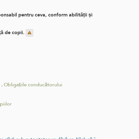
nsabil pentru ceva, conform abilității și
ță de copii.
.
Obligațiile conducătorului
piilor