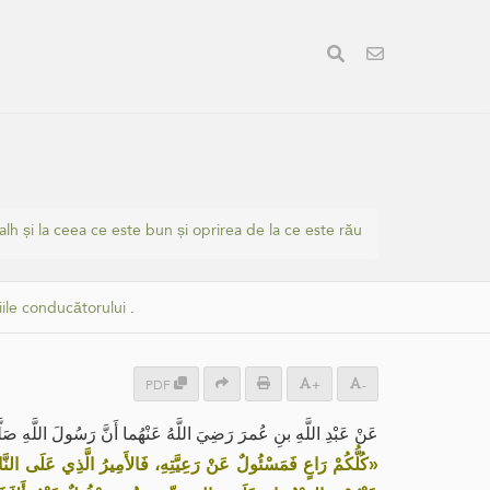
lh și la ceea ce este bun și oprirea de la ce este rău
iile conducătorului
.
PDF
+
-
عَنْ عَبْدِ اللَّهِ بنِ عُمرَ رَضِيَ اللَّهُ عَنْهُما أَنَّ رَسُولَ اللَّهِ صَل:
كُلُّكُمْ رَاعٍ فَمَسْئُولٌ عَنْ رَعِيَّتِهِ، فَالأَمِيرُ الَّذِي عَلَى النَّاس