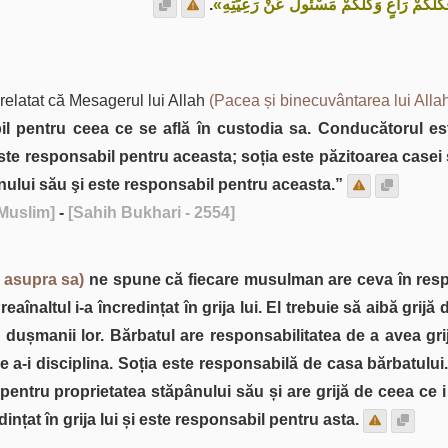
.
َكُلُّكُمْ رَاعٍ وَكُلُّكُمْ مَسْئُولٌ عَنْ رَعِيَّتِهِ
relatat că Mesagerul lui Allah
(Pacea și binecuvântarea lui Allah
bil pentru ceea ce se află în custodia sa. Conducătorul est
i este responsabil pentru aceasta; soția este păzitoarea casei
pânului său şi este responsabil pentru aceasta.”
 Muslim]
-
[Sahih Bukhari - 2554]
e asupra sa)
ne spune că fiecare musulman are ceva în respon
naltul i-a încredințat în grija lui. El trebuie să aibă grijă de
 dușmanii lor. Bărbatul are responsabilitatea de a avea grijă
e a-i disciplina. Soția este responsabilă de casa bărbatulu
pentru proprietatea stăpânului său și are grijă de ceea ce i
ințat în grija lui și este responsabil pentru asta.