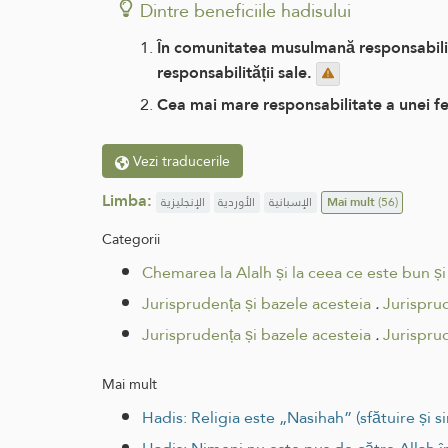
Dintre beneficiile hadisului
În comunitatea musulmană responsabilita
responsabilității sale.
Cea mai mare responsabilitate a unei feme
Vezi traducerile
Limba:
الإنجليزية
الأوردية
الإسبانية
Mai mult
(56)
Categorii
Chemarea la Alalh și la ceea ce este bun și
Jurisprudența și bazele acesteia
.
Jurisprud
Jurisprudența și bazele acesteia
.
Jurisprud
Mai mult
Hadis: Religia este „Nasihah” (sfătuire și si