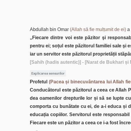
Abdullah bin Omar
(Allah să fie mulțumit de ei)
a 
„Fiecare dintre voi este păzitor şi responsa
pentru ei; soțul este păzitorul familiei sale ş
iar un servitor este păzitorul proprietății stă
[Sahih (hadis autentic)]
- [Narat de Bukhari și
Explicarea sensurilor
Profetul
(Pacea și binecuvântarea lui Allah fi
Conducătorul este păzitorul a ceea ce Allah Preaî
dea oamenilor drepturile lor și să se lupte cu
comporta cu bunătate cu ei, de a-i educa și d
educația copiilor. Servitorul este responsabil 
Fiecare este un păzitor a ceea ce i-a fost încred