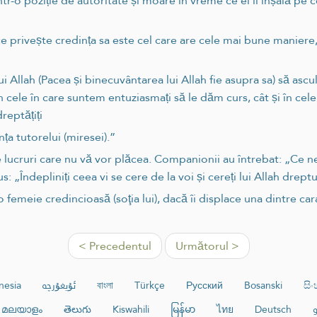
-o poziție de autoritate și moare în vreme ce el îi înșală pe cei 
e privește credința sa este cel care are cele mai bune maniere, 
i Allah (Pacea și binecuvântarea lui Allah fie asupra sa) să ascu
t în cele în care suntem entuziasmați să le dăm curs, cât și în ce
reptățiți
ța tutorelui (miresei).”
e lucruri care nu vă vor plăcea. Companionii au întrebat: „Ce n
s: „Îndepliniți ceea vi se cere de la voi și cereți lui Allah drept
emeie credincioasă (soţia lui), dacă îi displace una dintre carac
< Precedentul
Următorul >
nesia
ئۇيغۇرچە
বাংলা
Türkçe
Русский
Bosanski
සි
മലയാളം
తెలుగు
Kiswahili
မြန်မာ
ไทย
Deutsch