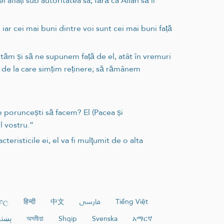
aflați sub autoritatea sa, fără ca Allah să îi
iar cei mai buni dintre voi sunt cei mai buni față
ltăm și să ne supunem față de el, atât în vremuri
le de la care simțim reținere; să rămânem
e poruncești să facem? El (Pacea și
ul vostru.”
teristicile ei, el va fi mulţumit de o alta
ංහල
हिन्दी
中文
فارسی
Tiếng Việt
پښتو
অসমীয়া
Shqip
Svenska
አማርኛ