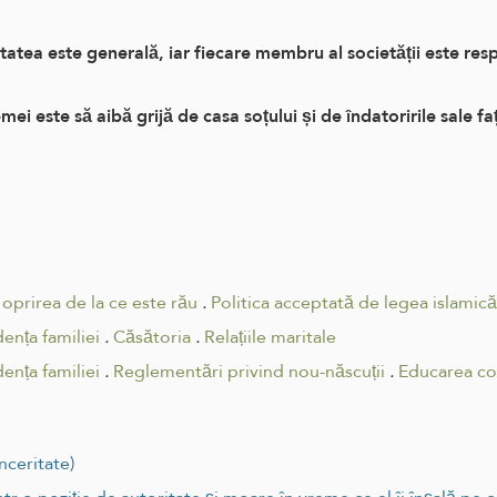
tea este generală, iar fiecare membru al societății este respo
i este să aibă grijă de casa soțului și de îndatoririle sale fa
 oprirea de la ce este rău
.
Politica acceptată de legea islamică
ența familiei
.
Căsătoria
.
Relațiile maritale
ența familiei
.
Reglementări privind nou-născuții
.
Educarea co
nceritate)