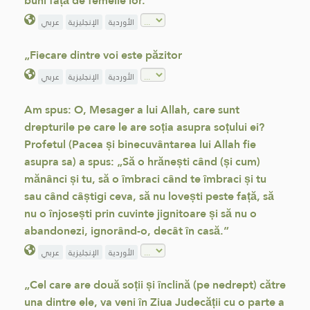
buni față de femeile lor.”
الأوردية
الإنجليزية
عربي
„Fiecare dintre voi este păzitor
الأوردية
الإنجليزية
عربي
Am spus: O, Mesager a lui Allah, care sunt
drepturile pe care le are soția asupra soțului ei?
Profetul (Pacea și binecuvântarea lui Allah fie
asupra sa) a spus: „Să o hrănești când (și cum)
mănânci și tu, să o îmbraci când te îmbraci și tu
sau când câștigi ceva, să nu lovești peste față, să
nu o înjosești prin cuvinte jignitoare și să nu o
abandonezi, ignorând-o, decât în casă.”
الأوردية
الإنجليزية
عربي
„Cel care are două soții și înclină (pe nedrept) către
una dintre ele, va veni în Ziua Judecății cu o parte a