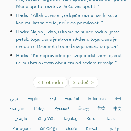
Mene uputu tražite, a Ja ću vas uputiti!"
Hadis: "Allah Uzvišeni, odgađa kaznu nasilniku, ali
kad mu kazna dođe, neće ga pomilovati."
Hadis: Najbolji dan, u kome se sunce rodilo, jeste
petak; toga dana je stvoren Adem, toga dana je
uveden u Džennet i toga dana je izašao iz njega.'
Hadis: “Ko nepravedno prisvoji pedalj zemlje, vrat
će mu biti okovan obručem od sedam zemalja.”
< Prethodni
Sljedeći >
عربي
English
اردو
Español
Indonesia
বাংলা
Français
Türkçe
Русский
සිංහල
हिन्दी
中文
فارسی
Tiếng Việt
Tagalog
Kurdî
Hausa
Português
മലയാളം
తెలుగు
Kiswahili
தமிழ்