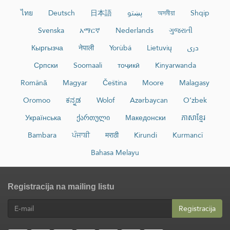
ไทย
Deutsch
日本語
پښتو
অসমীয়া
Shqip
Svenska
አማርኛ
Nederlands
ગુજરાતી
Кыргызча
नेपाली
Yorùbá
Lietuvių
دری
Српски
Soomaali
тоҷикӣ
Kinyarwanda
Română
Magyar
Čeština
Moore
Malagasy
Oromoo
ಕನ್ನಡ
Wolof
Azərbaycan
O‘zbek
Українська
ქართული
Македонски
ភាសាខ្មែរ
Bambara
ਪੰਜਾਬੀ
मराठी
Kirundi
Kurmancî
Bahasa Melayu
Registracija na mailing listu
Registracija