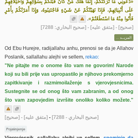
«دَعُونِي مَا تَرَكْتُكُمْ، إِنَّمَا هَلَكَ مَنْ كَانَ قَبْلَكُمْ بِسُؤَالِهِمْ وَاخْتِلَافِهِمْ
عَلَى أَنْبِيَائِهِمْ، فَإِذَا نَهَيْتُكُمْ عَنْ شَيْءٍ فَاجْتَنِبُوهُ، وَإِذَا أَمَرْتُكُمْ بِأَمْرٍ
.
فَأْتُوا مِنْهُ مَا اسْتَطَعْتُمْ»
] - [متفق عليه] - [صحيح البخاري: 7288]
صحيح
[
المزيــد ...
Od Ebu Hurejre, radijallahu anhu, prenosi se da je Allahov
Poslanik, sallallahu alejhi ve sellem,
rekao:
"Ne pitajte me o onome što vam ne govorim! Narode
koji su bili prije vas upropastilo je njihovo prekomjerno
zapitkivanje i razmimoilaženje s vjerovjesnicima.
Sustegnite se od onog što vam zabranim, a od onog
što vam zapovjedim izvršite onoliko koliko možete."
[صحيح]
- [متفق عليه]
-
[صحيح البخاري - 7288]
Pojašnjenje
Vjerovjesnik, sallallahu alejhi ve sellem,
spominje da