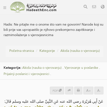
Hadis:
Ne pitajte me o onome što vam ne govorim! Narode koji su
bili prije vas upropastilo je njihovo prekomjerno zapitkivanje i
razmimoilaženje s vjerovjesnicima
Početna stranica
Kategorije
Akida (nauka o vjerovanju)
Kategorija:
Akida (nauka o vjerovanju)
.
Vjerovanje u poslanike
.
Prijašnji poslanici i vjerovjesnici
.
PDF
+
-
عَنْ أَبِي هُرَيْرَةَ رضي الله عنه عَنِ النَّبِيِّ صلى الله عليه وسلم قَالَ: