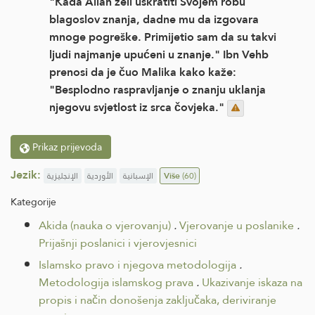
"Kada Allah želi uskratiti Svojem robu
blagoslov znanja, dadne mu da izgovara
mnoge pogreške. Primijetio sam da su takvi
ljudi najmanje upućeni u znanje." Ibn Vehb
prenosi da je čuo Malika kako kaže:
"Besplodno raspravljanje o znanju uklanja
njegovu svjetlost iz srca čovjeka."
Prikaz prijevoda
Jezik:
الإنجليزية
الأوردية
الإسبانية
Više
(60)
Kategorije
Akida (nauka o vjerovanju)
.
Vjerovanje u poslanike
.
Prijašnji poslanici i vjerovjesnici
Islamsko pravo i njegova metodologija
.
Metodologija islamskog prava
.
Ukazivanje iskaza na
propis i način donošenja zaključaka, deriviranje