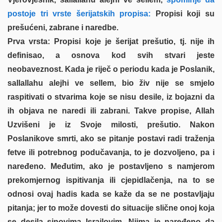
postoje tri vrste šerijatskih propisa:
Propisi koji su
prešućeni, zabrane i naredbe.
Prva vrsta: Propisi koje je šerijat prešutio, tj. nije ih
definisao, a osnova kod svih stvari jeste
neobaveznost. Kada je riječ o periodu kada je Poslanik,
sallallahu alejhi ve sellem, bio živ nije se smjelo
raspitivati o stvarima koje se nisu desile, iz bojazni da
ih objava ne naredi ili zabrani. Takve propise, Allah
Uzvišeni je iz Svoje milosti, prešutio. Nakon
Poslanikove smrti, ako se pitanje postavi radi traženja
fetve ili potrebnog podučavanja, to je dozvoljeno, pa i
naređeno. Međutim, ako je postavljeno s namjerom
prekomjernog ispitivanja ili cjepidlačenja, na to se
odnosi ovaj hadis kada se kaže da se ne postavljaju
pitanja; jer to može dovesti do situacije slične onoj koja
se desila sinovima Israilovim. Njima je naređeno da