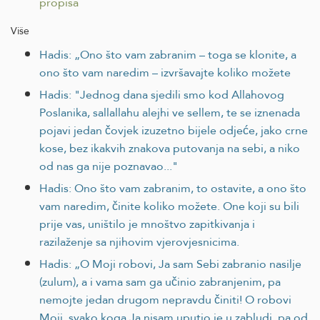
propisa
Više
Hadis: „Ono što vam zabranim – toga se klonite, a
ono što vam naredim – izvršavajte koliko možete
Hadis: "Jednog dana sjedili smo kod Allahovog
Poslanika, sallallahu alejhi ve sellem, te se iznenada
pojavi jedan čovjek izuzetno bijele odjeće, jako crne
kose, bez ikakvih znakova putovanja na sebi, a niko
od nas ga nije poznavao..."
Hadis: Ono što vam zabranim, to ostavite, a ono što
vam naredim, činite koliko možete. One koji su bili
prije vas, uništilo je mnoštvo zapitkivanja i
razilaženje sa njihovim vjerovjesnicima.
Hadis: „O Moji robovi, Ja sam Sebi zabranio nasilje
(zulum), a i vama sam ga učinio zabranjenim, pa
nemojte jedan drugom nepravdu činiti! O robovi
Moji, svako koga Ja nisam uputio je u zabludi, pa od