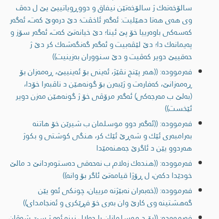
سالۆخه‌ته‌ك ژ سالۆخه‌تێن نیفاق و دووڕویاتییێ یێ ل ده‌ڤ
وی هه‌ی هه‌تا دهێلیت: ئه‌گه‌ر ئاخڤت؛ دێ دره‌وێ كه‌ت، ئه‌گه‌ر
كه‌سه‌كی باوه‌رییا خۆ پێ ئینا؛ دێ خیانه‌تێ كه‌ت، ئه‌گه‌ر سۆز و
په‌یمانه‌ك دا؛ دێ لێڤه‌بیت و ئه‌گه‌ر گه‌نگه‌شه‌ك كر دێ ژ
حه‌قییێ دویر كه‌ڤیت و دێ سنووران به‌زینیت))
فەرموودە: ((هه‌ر پێنج نڤێژ، ئه‌ینی بۆ ئه‌ینییێ، ڕه‌مه‌زان بۆ
ڕه‌مه‌زانێ، كه‌فاره‌ت و ژێبه‌رن بۆ گونه‌هێن د ناڤبه‌را خۆدا،
(به‌لێ ب مه‌رجه‌كی) ئه‌گه‌ر مرۆڤی خۆ ژ گونه‌هێن مه‌زن دویر
ئێخست))
فەرموودە: ((ئه‌گه‌ر دوو موسلمان ب شیرێن خۆ هاتنه‌
به‌رامبه‌ری ئێك و شه‌ڕێ ئێك كر، هنگی كوشتی و بكوژ
هه‌ردوو یێن د ئاگرێ جه‌هنه‌مێدا
فەرموودە: ((هنده‌ك زه‌لام ب نه‌حه‌قی ده‌ستوه‌ردانێ د مالێ
خودێدا دكه‌ن، ل ڕۆژا قیامه‌تێ ئاگر بۆ وانه‌))
فەرموودە: ((خه‌به‌ران نه‌بێژنه‌ مرییان، چونكی ئه‌و یێن
گه‌هشتینه‌ وی كارێ وان به‌ری خۆ فڕێكری و ئه‌نجامدای))
فەرموودە: ((بۆ چ موسلمانان یا حه‌لال نینه‌ ئه‌و ژ سێ شه‌ڤان