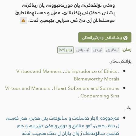
وه‌كی تۆلڤه‌كرنێ یان موڕته‌دبوونێ یان زیناكرنێ
پشتی هه‌ڤژینی پێكئینانێ، مه‌زن و ده‌ستهه‌لاتدارێ
موسلمانان ژی دێ ڤی سزایی جێبه‌جێ كه‌ت.
پیشاندانی وەرگێڕانەکان
زمان:
ئینگلیزی
ئۆردی
ئیسپانی
زیاتر
(69)
پۆلێنکردنەکان
Virtues and Manners
.
Jurisprudence of Ethics
.
Blameworthy Morals
Virtues and Manners
.
Heart-Softeners and Sermons
.
Condemning Sins
زیاتر
فەرموودە: ((چار خه‌سله‌ت و سالۆخه‌ت یێن هه‌ین، هه‌ر كه‌سێ
ل ده‌ڤ هه‌بن، ئه‌و منافق و دووڕویه‌كێ خۆڕییه‌، و هه‌ر
كه‌سێ سالۆخه‌ته‌ك ژ وان چاران ل ده‌ڤ هه‌بیت، ئه‌ڤه‌