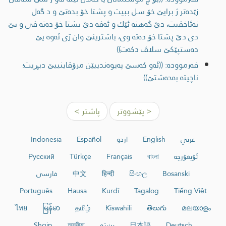
زێده‌تر ژ برایێ خۆ سل ببيت و پشتا خۆ بده‌تێ و د گه‌ل
نه‌ئاخڤیت، دێ گه‌هنه‌ ئێك و ئه‌ڤه‌ دێ پشتا خۆ ده‌ته‌ ڤی و یێ
دی دێ پشتا خۆ ده‌ته‌ وی، باشترینێ وان ژی ئه‌وه‌ یێ
ده‌ستپێكێ سلاڤ دكه‌ت))
فەرموودە: ((ئه‌و كه‌سێ په‌یوه‌ندییێن مرۆڤاینییێ دبڕیت؛
ناچیته‌ به‌حه‌شتێ))
< پێشووتر
پاشتر >
عربي
English
اردو
Español
Indonesia
ئۇيغۇرچە
বাংলা
Français
Türkçe
Русский
Bosanski
සිංහල
हिन्दी
中文
فارسی
Português
Hausa
Kurdî
Tagalog
Tiếng Việt
ไทย
မြန်မာ
தமிழ்
Kiswahili
తెలుగు
മലയാളം
Deutsch
日本語
پښتو
অসমীয়া
Shqip