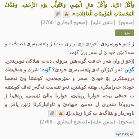
وَأَكْلُ الرِّبَا، وَأَكْلُ مَالِ الْيَتِيمِ، وَالتَّوَلِّي يَوْمَ الزَّحْفِ، وَقَذْفُ
الْمُحْصَنَاتِ الْمُؤْمِنَاتِ الْغَافِلَاتِ»
.
[
صحيح
] - [متفق عليه] - [صحيح البخاري: 2766]
المزيــد ...
ژ ئه‌بو هوره‌یره‌ی
(خودێ ژێ ڕازی بیت)
ژ پێغه‌مبه‌ری
(صه‌لات و
سه‌لامێن خودێ ل سه‌ر بن)
گۆت:
((خۆ ژ وان هه‌ر حه‌فت گونه‌هێن مرۆڤی دبه‌نه‌ هیلاكێ دویربێخن.
گۆتن:
ئه‌و كیژكن ئه‌ی پێغه‌مبه‌رێ خودێ؟
گۆت:
شرك و هه‌ڤپشك
دروستكرن بۆ خودێ، سحر و سێره‌به‌ندی، كوشتنا وێ نه‌فسا
خودێ حه‌رامكری بهێته‌ كوشتن، ئه‌و تێنه‌بیت ئه‌گه‌ر ئه‌ڤ كوشتنه‌
ب حه‌قی بیت، خوارنا ڕیبایێ، خوارنا مالێ ئێتیمی، ڕه‌ڤینا ژ
به‌رووكا شه‌ڕی ل ده‌مێ جیهادێ و تاوانباركرنا ژنێن پاقژ و
باوه‌ردار و بێئاگه‌ھ ب كرنا زینایێ)
).
[صحيح]
- [متفق عليه]
-
[صحيح البخاري - 2766]
شیکردنەوە