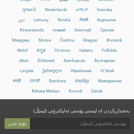
ગુજરાતી
Nederlands
አማርኛ
Svenska
Кыргызча
नेपाली
Yorùbá
Lietuvių
دری
Kinyarwanda
тоҷикӣ
Soomaali
Српски
Malagasy
Moore
Čeština
Magyar
Română
Wolof
ಕನ್ನಡ
Oromoo
Italiano
Fulfulde
Akan
Ελληνικά
Azərbaycan
Български
Lingala
ქართული
Українська
O‘zbek
मराठी
ਪੰਜਾਬੀ
Bambara
ភាសាខ្មែរ
Македонски
Bahasa Melayu
Kirundi
Dansk
بەشداریکردن لە لیستی پۆستی ئەلیکترۆنی (ئیمێڵ)
تۆمار کردن