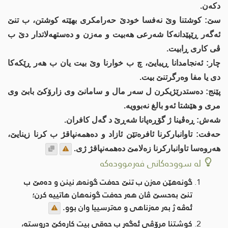
دكه‌ن.
سێ: كوشتنا وێ نه‌فسا خودێ حه‌رامكری بهێته‌ كوشتن، ب تنێ
ئه‌گه‌ر ڕێپێدانه‌كا شه‌رعی هه‌بیت و مه‌زن و ده‌ستهه‌لاتدار دێ ب
ڤی كاری ڕابیت.
چار: ئه‌نجامدانا ڕیبایێ، چ ب خوارنا وێ بیت یان ب هه‌ر ڕێكه‌كا
دی یا مفا وه‌رگرتنێ بیت.
پێنج: ده‌ستدرێژیكرن ل سه‌ر مال و سامانێ وی زارۆكێ بابێ وی
مری و هێشتا ئه‌و بالغ نه‌بوویه‌.
شه‌ش: ڕه‌ڤینا ژ گۆڕه‌پانا شه‌ڕێ د گه‌ل كافران.
حه‌فت: تاوانباركرنا ئافره‌تێن ئازاد و ده‌همه‌نپاقژ ب كرنا زینایێ،
هه‌روه‌سا تاوانباركرنا زه‌لامێ ده‌همه‌نپاقژ ژی.
لە سوودەکانی فەرموودەکە
گونه‌هێن مه‌زن ب تنێ حه‌فت گونه‌ھ نینن و ده‌مێ ب
تنێ به‌حسێ ڤان هه‌ر حه‌فت گونه‌هان هاتییه‌ كرن؛
ئه‌ڤه‌ ژ به‌ر مه‌زناهی و مه‌ترسییا وان بوو.
كوشتنا مرۆڤی ئه‌گه‌ر ب حه‌قی بیت كاره‌كێ دروسته‌،