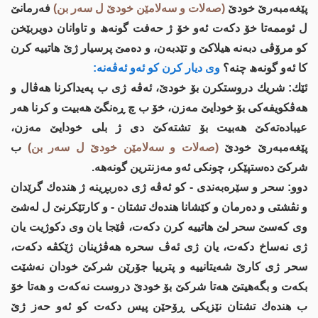
پێغه‌مبه‌رێ خودێ
(صه‌لات و سه‌لامێن خودێ ل سه‌ر بن)
فه‌رمانێ
ل ئوممه‌تا خۆ دكه‌ت ئه‌و خۆ ژ حه‌فت گونه‌ھ و تاوانان دویربێخن
كو مرۆڤی دبه‌نه‌ هیلاكێ و تێدبه‌ن، و ده‌مێ پرسیار ژێ هاتییه‌ كرن
كا ئه‌و گونه‌ھ چنه‌؟
وی دیار كرن كو ئه‌و ئه‌ڤه‌نه‌:
ئێك: شریك دروستكرن بۆ خودێ، ئه‌ڤه‌ ژی ب په‌یداكرنا هه‌ڤال و
هه‌ڤكویفه‌كی بۆ خودایێ مه‌زن، خۆ ب چ ڕه‌نگێ هه‌بیت و كرنا هه‌ر
عیباده‌ته‌كێ هه‌بیت بۆ تشته‌كێ دی ژ بلی خودایێ مه‌زن،
پێغه‌مبه‌رێ خودێ
(صه‌لات و سه‌لامێن خودێ ل سه‌ر بن)
ب
شركێ ده‌ستپێكر، چونكی ئه‌و مه‌زنترین گونه‌هه‌.
دوو: سحر و سێره‌به‌ندی - كو ئه‌ڤه‌ ژی ده‌ربڕینه‌ ژ هنده‌ك گرێدان
و نڤشتی و ده‌رمان و كێشانا هنده‌ك تشتان - و كارتێكرنێ ل له‌شێ
وی كه‌سێ سحر لێ هاتییه‌ كرن دكه‌ت، ڤێجا یان وی دكوژیت یان
ژی نه‌ساخ دكه‌ت، یان ژی ئه‌ڤ سحره‌ هه‌ڤژینان ژێكڤه‌ دكه‌ت،
سحر ژی كارێ شه‌یتانییه‌ و پترییا جۆرێن شركێ خودان نه‌شێت
بكه‌ت و بگه‌هیتێ هه‌تا شركێ بۆ خودێ دروست نه‌كه‌ت و هه‌تا خۆ
ب هنده‌ك تشتان نێزیكی ڕۆحێن پیس دكه‌ت كو ئه‌و حه‌ز ژێ