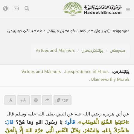
فەرموودە:
((خۆ ژ وان هه‌ر حه‌فت گونه‌هێن مرۆڤی دبه‌نه‌ هیلاكێ دویربێخن
سه‌ره‌كی
پۆلێنکردنەکان
Virtues and Manners
پۆلێنکردن:
.
Jurisprudence of Ethics
.
Virtues and Manners
.
Blameworthy Morals
-
+
PDF
عن أبي هريرة رضي الله عنه عن النبي صلى الله عليه وسلم قال:
«اجْتَنِبُوا السَّبْعَ الْمُوبِقَاتِ»
،
قَالُوا:
يَا رَسُولَ اللهِ وَمَا هُنَّ؟
قَالَ:
«الشِّرْكُ بِاللهِ، وَالسِّحْرُ، وَقَتْلُ النَّفْسِ الَّتِي حَرَّمَ اللهُ إِلَّا بِالْحَقِّ،