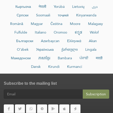
Кыргызча
नेपाली
Yorùbá
Lietuvių
دری
Српски
Soomaali
тоҷикӣ
Kinyarwanda
Română
Magyar
Čeština
Moore
Malagasy
Fulfulde
Italiano
Oromoo
ಕನ್ನಡ
Wolof
Български
Azərbaycan
Ελληνικά
Akan
O‘zbek
Українська
ქართული
Lingala
Македонски
ភាសាខ្មែរ
Bambara
ਪੰਜਾਬੀ
मराठी
Dansk
Kirundi
Kurmancî
Subscribe to the mailing list
Subscription