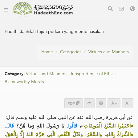
Hadith:
Jauhilah tujuh perkara yang membinasakan
Home
Categories
Virtues and Manners
Category:
Virtues and Manners
.
Jurisprudence of Ethics
.
Blameworthy Morals
.
PDF
+
-
عن أبي هريرة رضي الله عنه عن النبي صلى الله عليه وسلم قال:
قَالَ:
يَا رَسُولَ اللهِ وَمَا هُنَّ؟
قَالُوا:
،
«اجْتَنِبُوا السَّبْعَ الْمُوبِقَاتِ»
«الشِّرْكُ بِاللهِ، وَالسِّحْرُ، وَقَتْلُ النَّفْسِ الَّتِي حَرَّمَ اللهُ إِلَّا بِالْحَقِّ،