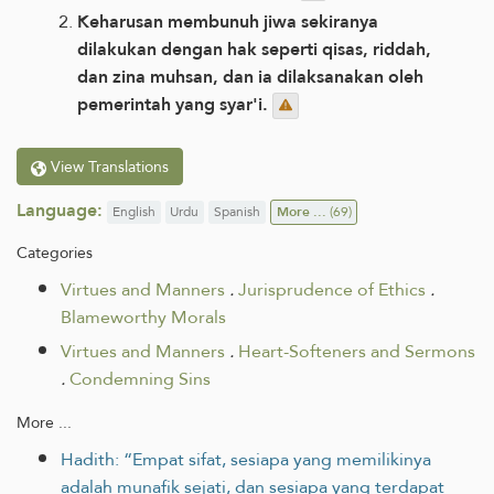
Keharusan membunuh jiwa sekiranya
dilakukan dengan hak seperti qisas, riddah,
dan zina muhsan, dan ia dilaksanakan oleh
pemerintah yang syar'i.
View Translations
Language:
English
Urdu
Spanish
More ...
(69)
Categories
Virtues and Manners
.
Jurisprudence of Ethics
.
Blameworthy Morals
Virtues and Manners
.
Heart-Softeners and Sermons
.
Condemning Sins
More ...
Hadith: “Empat sifat, sesiapa yang memilikinya
adalah munafik sejati, dan sesiapa yang terdapat