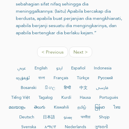
sebahagian sifat nifaq sehingga dia
meninggalkannya: (Iaitu) Apabila bercakap dia
berdusta, apabila buat perjanjian dia mengkhianati,
apabila berjanji sesuatu dia mengingkarinya, dan
apabila bertengkar dia berlaku kejam.”
< Previous
Next >
عربي
English
اردو
Español
Indonesia
ئۇيغۇرچە
বাংলা
Français
Türkçe
Русский
Bosanski
සිංහල
हिन्दी
中文
فارسی
Tiếng Việt
Tagalog
Kurdî
Hausa
Português
മലയാളം
తెలుగు
Kiswahili
தமிழ்
မြန်မာ
ไทย
Deutsch
日本語
پښتو
অসমীয়া
Shqip
Svenska
አማርኛ
Nederlands
ગુજરાતી