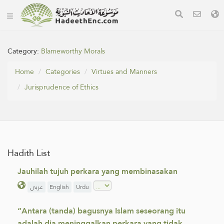
Category:
Blameworthy Morals
Home
Categories
Virtues and Manners
Jurisprudence of Ethics
Hadith List
Jauhilah tujuh perkara yang membinasakan
عربي
English
Urdu
“Antara (tanda) bagusnya Islam seseorang itu
adalah dia meninggalkan perkara yang tidak