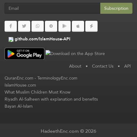
Subscription
github.com/IslamHouse-API
About
•
Contact Us
•
API
QuranEnc.com
-
TerminologyEnc.com
IslamHouse.com
What Muslim Children Must Know
Riyadh Al-Salheen with explanation and benefits
Bayan Al-Islam
HadeethEnc.com © 2026