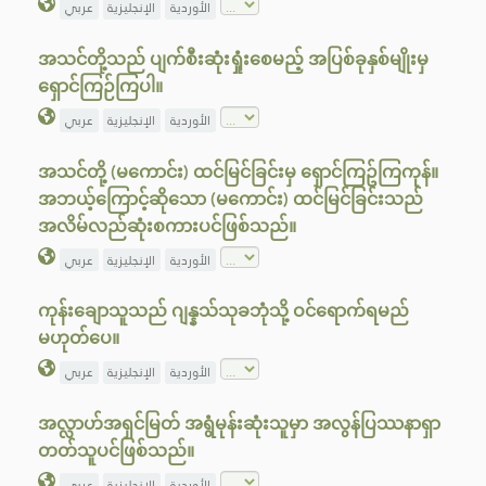
الأوردية
الإنجليزية
عربي
အသင်တို့သည် ပျက်စီးဆုံးရှုံးစေမည့် အပြစ်ခုနှစ်မျိုးမှ
ရှောင်ကြဉ်ကြပါ။
الأوردية
الإنجليزية
عربي
အသင်တို့ (မကောင်း) ထင်မြင်ခြင်းမှ ရှောင်ကြဥ်ကြကုန်။
အဘယ့်ကြောင့်ဆိုသော (မကောင်း) ထင်မြင်ခြင်းသည်
အလိမ်လည်ဆုံးစကားပင်ဖြစ်သည်။
الأوردية
الإنجليزية
عربي
ကုန်းချောသူသည် ဂျန္နသ်သုခဘုံသို့ ဝင်ရောက်ရမည်
မဟုတ်ပေ။
الأوردية
الإنجليزية
عربي
အလ္လာဟ်အရှင်မြတ် အရွံမုန်းဆုံးသူမှာ အလွန်ပြဿနာရှာ
တတ်သူပင်ဖြစ်သည်။
الأوردية
الإنجليزية
عربي