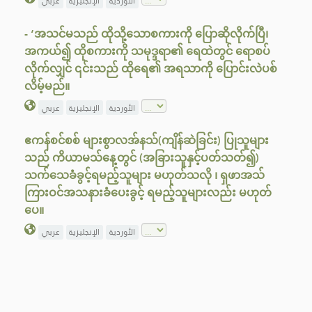
الأوردية
الإنجليزية
عربي
- ‘အသင်မသည် ထိုသို့သောစကားကို ပြောဆိုလိုက်ပြီ၊
အကယ်၍ ထိုစကားကို သမုဒ္ဒရာ၏ ရေထဲတွင် ရောစပ်
လိုက်လျှင် ၎င်းသည် ထိုရေ၏ အရသာကို ပြောင်းလဲပစ်
လိမ့်မည်။
الأوردية
الإنجليزية
عربي
ဧကန်စင်စစ် များစွာလအ်နသ်(ကျိန်ဆဲခြင်း) ပြုသူများ
သည် ကိယာမသ်နေ့တွင် (အခြားသူနှင့်ပတ်သတ်၍)
သက်သေခံခွင့်ရမည့်သူများ မဟုတ်သလို ၊ ရှဖာအသ်
ကြားဝင်အသနားခံပေးခွင့် ရမည့်သူများလည်း မဟုတ်
ပေ။
الأوردية
الإنجليزية
عربي