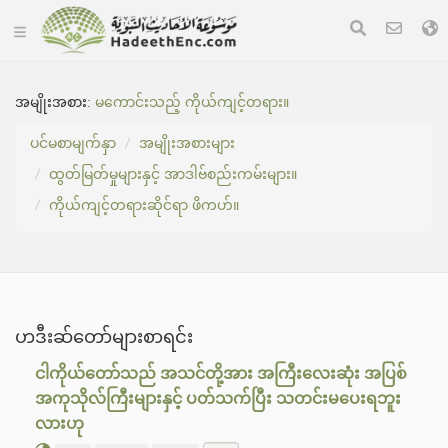
အမျိုးအစား:
မကောင်းသည့် ကိုယ်ကျင့်တရား။
ပင်မစာမျက်နှာ
အမျိုးအစားများ
ထွတ်မြတ်မှုများနှင့် အာဒါဗ်စည်းကမ်းများ။
ကိုယ်ကျင့်တရားဆိုင်ရာ ဖိကဟ်။
ဟဒီးဆ်တော်များစာရင်း
ငါကိုယ်တော်သည် အသင်တို့အား အကြီးလေးဆုံး အပြစ်
အကုသိုလ်ကြီးများနှင့် ပတ်သက်ပြီး သတင်းမပေးရဘူး
လားဟု