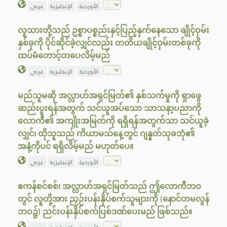
الأوردية
الإنجليزية
عربي
လူသားတို့သည် ဥစ္စာပစ္စည်းနှင့်ပြည့်နှက်နေသော ချိုင့်ဝှမ်း
နှစ်ခုကို ပိုင်ဆိုင်ခဲ့လျှင်လည်း တတိယချိုင့်ဝှမ်းတစ်ခုကို
ထပ်မံတောင့်တပေလိမ့်မည်
الأوردية
الإنجليزية
عربي
မည်သူမဆို အလ္လာဟ်အရှင်မြတ်၏ နှစ်သက်မှုကို ရှာဖွေ
ဆည်းပူးရန်အတွက် သင်ယူအပ်သော သာသနာ့ပညာကို
လောကီ၏ အကျိုးအမြတ်ကို ရရှိရန်အတွက်သာ သင်ယူခဲ့
လျှင်၊ ထိုသူသည် ကိယာမသ်နေ့တွင် ဂျန္နတ်သုခဘုံ၏
အနံ့ကိုပင် ရရှိလိမ့်မည် မဟုတ်ပေ။
الأوردية
الإنجليزية
عربي
ဧကန်စင်စစ်၊ အလ္လာဟ်အရှင်မြတ်သည် ဤလောကီဘဝ
တွင် လူတို့အား ညှဉ်းပန်းနှိပ်စက်သူများကို (နောင်တမလွန်
ဘဝ၌) ညင်းပန်းနှိပ်စက်ပြစ်ဒဏ်ပေးမည် ဖြစ်သည်။