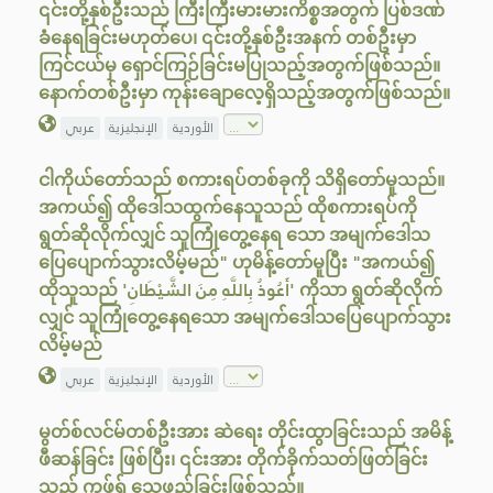
၎င်းတို့နှစ်ဦးသည် ကြီးကြီးမားမားကိစ္စအတွက် ပြစ်ဒဏ်
ခံနေရခြင်းမဟုတ်ပေ၊ ၎င်းတို့နှစ်ဦးအနက် တစ်ဦးမှာ
ကြင်ငယ်မှ‌ ရှောင်ကြဉ်ခြင်းမပြုသည့်အတွက်ဖြစ်သည်။
နောက်တစ်ဦးမှာ ကုန်းချောလေ့ရှိသည့်အတွက်ဖြစ်သည်။
الأوردية
الإنجليزية
عربي
ငါကိုယ်တော်သည် စကားရပ်တစ်ခုကို သိရှိတော်မူသည်။
အကယ်၍ ထိုဒေါသထွက်နေသူသည် ထိုစကားရပ်ကို
ရွတ်ဆိုလိုက်လျှင် သူကြုံတွေ့နေရ သော အမျက်ဒေါသ
ပြေပျောက်သွားလိမ့်မည်" ဟုမိန့်တော်မူပြီး "အကယ်၍
ထိုသူသည် 'أَعُوذُ بِاللَّهِ مِنَ الشَّيْطَانِ' ကိုသာ ရွတ်ဆိုလိုက်
လျှင် သူကြုံတွေ့နေရသော အမျက်ဒေါသပြေပျောက်သွား
လိမ့်မည်
الأوردية
الإنجليزية
عربي
မွတ်စ်လင်မ်တစ်ဦးအား ဆဲရေး တိုင်းထွာခြင်းသည် အမိန့်
ဖီဆန်ခြင်း ဖြစ်ပြီး၊ ၎င်းအား တိုက်ခိုက်သတ်ဖြတ်ခြင်း
သည် ကုဖ်ရ် သွေဖည်ခြင်းဖြစ်သည်။