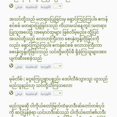
الأوردية
الإنجليزية
عربي
အသင်တို့သည် မတရားပြုခြင်းမှ ရှောင်ကြဉ်ကြပါ။ ဧကန်
စင်စစ် မတရားပြုခြင်းသည် ကိယာမသ်နေ့တွင် (မတရား
ပြုသူအပေါ်၌ )အမှောင်ထုများ ဖြစ်လိမ့်မည်။ ထို့ပြင်
အသင်တို့သည် လောဘကြီးကာ စေးနှဲတွန့်တိုခြင်းကို
လည်း ရှောင်ကြဉ်ကြပါ။ ဧကန်စင်စစ် လောဘကြီးကာ
စေးနှဲတွန့်တိုခြင်းသည် သင်တို့မတိုင်မီ ရှိခဲ့ကြသူများအား
ပျက်ဆီးစေခဲ့သည်
الأوردية
الإنجليزية
عربي
မုဖ်လိစ် ( ငွေကြေးဥစ္စာပစ္စည်း ဒေဝါလီခံသွားသူ) ဟူသည်
မည်သူနည်းဟု သင်တို့သိကြသလော
الأوردية
الإنجليزية
عربي
မည်သူမဆို ငါကိုယ်တော်မြတ်ထံမှဟဒီးဆ်တော်တစ်ပုဒ်
ကို ဆင့်ပြန်ခဲ့ရာ ယင်းဟဒီးဆ်သည် ငါကိုယ်တော်၏ဟဒီး