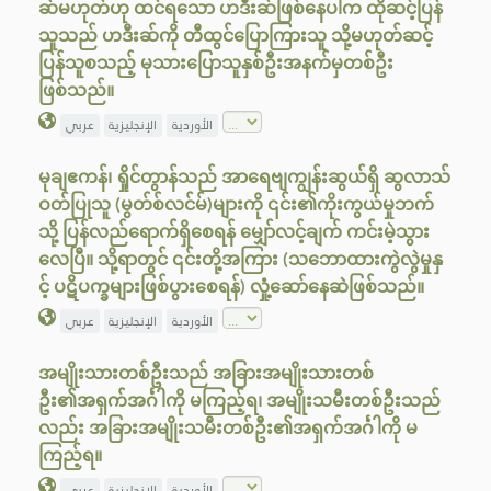
ဆ်မဟုတ်ဟု ထင်ရသော ဟဒီးဆ်ဖြစ်နေပါက ထိုဆင့်ပြန်
သူသည် ဟဒီးဆ်ကို တီထွင်ပြောကြားသူ သို့မဟုတ်ဆင့်
ပြန်သူစသည့် မုသားပြောသူနှစ်ဦးအနက်မှတစ်ဦး
ဖြစ်သည်။
الأوردية
الإنجليزية
عربي
မုချဧကန်၊ ရှိုင်တွာန်သည် အာရေဗျကျွန်းဆွယ်ရှိ ဆွလာသ်
ဝတ်ပြုသူ (မွတ်စ်လင်မ်)များကို ၎င်း၏ကိုးကွယ်မှုဘက်
သို့ ပြန်လည်ရောက်ရှိစေရန် မျှော်လင့်ချက် ကင်းမဲ့သွား
လေပြီ။ သို့ရာတွင် ၎င်းတို့အကြား (သဘောထားကွဲလွဲမှုနှ
င့် ပဋိပက္ခများဖြစ်ပွားစေရန်) လှုံ့ဆော်နေဆဲဖြစ်သည်။
الأوردية
الإنجليزية
عربي
အမျိုးသားတစ်ဦးသည် အခြားအမျိုးသားတစ်
ဦး၏အရှက်အင်္ဂါကို မကြည့်ရ၊ အမျိုးသမီးတစ်ဦးသည်
လည်း အခြားအမျိုးသမီးတစ်ဦး၏အရှက်အင်္ဂါကို မ
ကြည့်ရ။
الأوردية
الإنجليزية
عربي