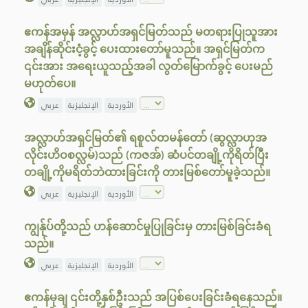
ဧကန်အမှန် အလ္လာဟ်အရှင်မြတ်သည် မတရားပြုသူအား
အချိန်ဆိုင်းငံ့ခွင့် ပေးထားတော်မူသည်။ အရှင်မြတ်က
၎င်းအား အရေးယူသည့်အခါ လွတ်မြောက်ခွင့် ပေးမည်
မဟုတ်ပေ။
الأوردية
الإنجليزية
عربي
အလ္လာဟ်အရှင်မြတ်၏ ရစူလ်တမန်တော် (ဆွလ္လာဟုအ
လိုင်းဟိဝစလ္လမ်)သည် (ကဇအ်) ဆံပင်တချို့ကိုရိတ်ပြီး
တချို့ကိုမရိတ်ဘဲထားခြင်းကို တားမြစ်တော်မူခဲ့သည်။
الأوردية
الإنجليزية
عربي
ကျွန်ုပ်တို့သည် ဟန်ဆောင်မှုပြုခြင်းမှ တားမြစ်ခြင်းခံရ
သည်။
الأوردية
الإنجليزية
عربي
ဧကန်မုချ ၎င်းတို့နှစ်ဦးသည် အပြစ်ပေးခြင်းခံရနေသည်။