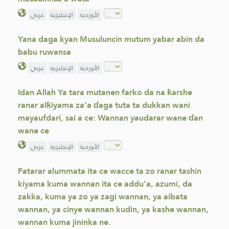
الأوردية
الإنجليزية
عربي
Yana daga kyan Musuluncin mutum yabar abin da
babu ruwansa
الأوردية
الإنجليزية
عربي
Idan Allah Ya tara mutanen farko da na ƙarshe
ranar alƙiyama za'a ɗaga tuta ta dukkan wani
mayaufdari, sai a ce: Wannan yaudarar wane ɗan
wane ce
الأوردية
الإنجليزية
عربي
Fatarar alummata ita ce wacce ta zo ranar tashin
kiyama kuma wannan ita ce addu’a, azumi, da
zakka, kuma ya zo ya zagi wannan, ya aibata
wannan, ya cinye wannan kudin, ya kashe wannan,
wannan kuma jininka ne.