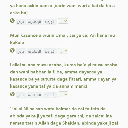
ya hana askin banza [barin wani wuri a kai da ba a
aske ba]
الأوردية
الإنجليزية
عربي
Mun kasance a wurin Umar, sai ya ce: An hana mu
ƙaƙale
الأوردية
الإنجليزية
عربي
Lallai su ana musu azaba, kuma ba’a yi musu azaba
dan wani babban laifi ba, amma dayansu ya
kasance ba ya suturta daga fitsari, amma dayan ya
kasance yana tafiya da annamimanci
الأوردية
الإنجليزية
عربي
'Lallai Ni na san wata kalmar da zai faɗeta da
abinda yake ji ya tafi daga gare shi, da zaice: Ina
neman tsarin Allah daga Shaiɗan, abinda yake ji zai