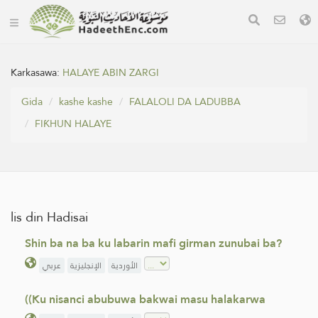
Karkasawa:
HALAYE ABIN ZARGI
Gida
kashe kashe
FALALOLI DA LADUBBA
FIƘHUN HALAYE
lis din Hadisai
Shin ba na ba ku labarin mafi girman zunubai ba?
الأوردية
الإنجليزية
عربي
((Ku nisanci abubuwa bakwai masu halakarwa