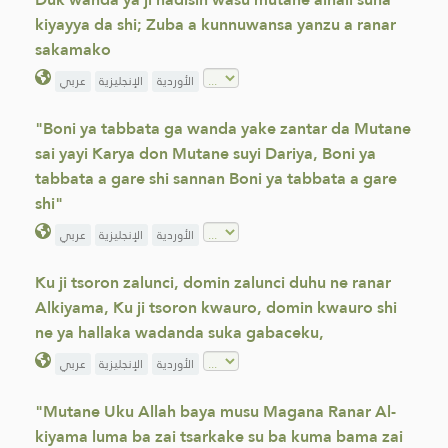
kiyayya da shi; Zuba a kunnuwansa yanzu a ranar
sakamako
الأوردية
الإنجليزية
عربي
"Boni ya tabbata ga wanda yake zantar da Mutane
sai yayi Karya don Mutane suyi Dariya, Boni ya
tabbata a gare shi sannan Boni ya tabbata a gare
shi"
الأوردية
الإنجليزية
عربي
Ku ji tsoron zalunci, domin zalunci duhu ne ranar
Alkiyama, Ku ji tsoron kwauro, domin kwauro shi
ne ya hallaka wadanda suka gabaceku,
الأوردية
الإنجليزية
عربي
"Mutane Uku Allah baya musu Magana Ranar Al-
kiyama luma ba zai tsarkake su ba kuma bama zai