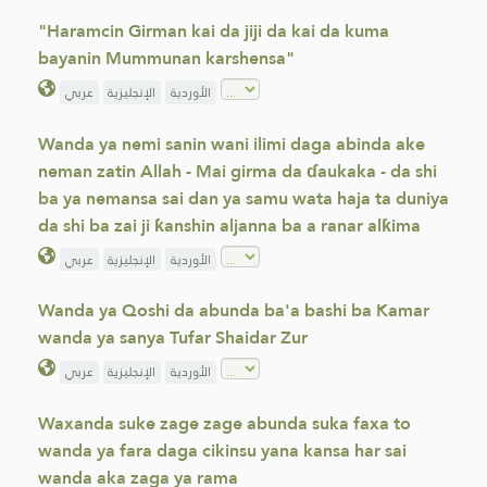
"Haramcin Girman kai da jiji da kai da kuma
bayanin Mummunan karshensa"
الأوردية
الإنجليزية
عربي
‌Wanda ya nemi sanin wani ilimi daga abinda ake
neman zatin Allah - Mai girma da ɗaukaka - da shi
ba ya nemansa sai dan ya samu wata haja ta duniya
da shi ba zai ji ƙanshin aljanna ba a ranar alƙima
الأوردية
الإنجليزية
عربي
Wanda ya Qoshi da abunda ba'a bashi ba Kamar
wanda ya sanya Tufar Shaidar Zur
الأوردية
الإنجليزية
عربي
Waxanda suke zage zage abunda suka faxa to
wanda ya fara daga cikinsu yana kansa har sai
wanda aka zaga ya rama