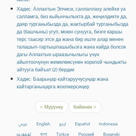
Хадис: Аллахтын Элчиси, саллаллаху алейхи уа
салламга, биз кыйынчылыкта да, жеңилдикте да,
даяр турганыбызда да, жактырбай турганыбызда
да (башчыны) угуп, моюн сунууга, бизге каршы
терс таасир этсе да жана бир иште алар менен
талашып-тартышпашыбызга жана кайда болсок
дагы Аллахтын ыраазычылыгы үчүн
айыптоочунун жемелөөсүнөн коркпой чындыкты
айтууга байъат (2) бердик
Хадис: Баарыңар кайтаруучусуңар жана
кайтарганыңарга жоопкерсиңер
< Мурунку
Кийинки >
عربي
English
اردو
Español
Indonesia
ئۇيغۇرچە
বাংলা
Türkçe
Русский
Bosanski