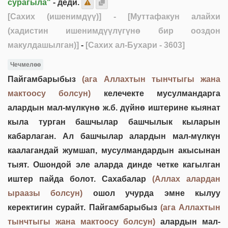
сурагыла"
- деди.
[Сахих (ишенимдүү)]
- [Муттафакун алайхи
(хадистин ишенимдүүлүгүнө бир ооздон
макулдашылган)]
-
[Сахих ал-Бухари - 3603]
Чечмелөө
Пайгамбарыбыз
(ага Аллахтын тынчтыгы жана
мактоосу болсун)
келечекте мусулмандарга
алардын мал-мүлкүнө ж.б. дүйнө иштерине кыянат
кыла турган башчылар башчылык кыларын
кабарлаган. Ал башчылар алардын мал-мүлкүн
каалагандай жумшап, мусулмандардын акысынан
тыят. Ошондой эле аларда динде четке кагылган
иштер пайда болот. Сахабалар
(Аллах алардан
ыраазы болсун)
ошол учурда эмне кылуу
керектигин сурайт. Пайгамбарыбыз
(ага Аллахтын
тынчтыгы жана мактоосу болсун)
алардын мал-