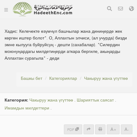
Хадис:
Келечекте өзүмчүл башчылар жана диниңерде жек
көргөн иштер болот". О, Аллахтын элчиси, (ал учурда) бизди
эмне кылууга буйруйсуң - дешти (сахабалар). "Силердин
моюнуңардагы милдетиңерди аткара бергиле, акыңарды
Аллахтан сурагыла" - деди
Башкы бет
Категориялар
Чакыруу жана үгүттөө
Категория:
Чакыруу жана үгүттөө
.
Шарияттык саясат
.
Имамдын милдеттери
.
PDF
+
-