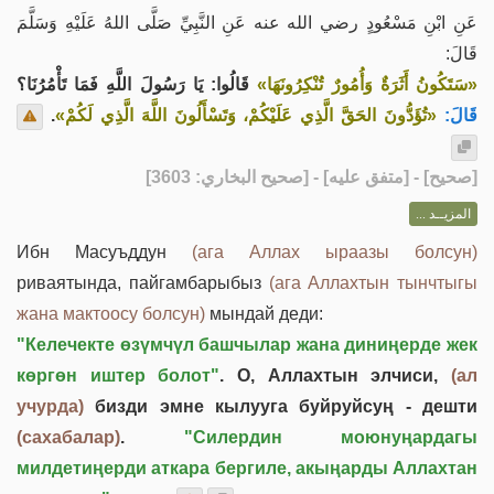
عَنِ ابْنِ مَسْعُودٍ رضي الله عنه عَنِ النَّبِيِّ صَلَّى اللهُ عَلَيْهِ وَسَلَّمَ
قَالَ:
«سَتَكُونُ أَثَرَةٌ وَأُمُورٌ تُنْكِرُونَهَا»
قَالُوا: يَا رَسُولَ اللَّهِ فَمَا تَأْمُرُنَا؟
.
«تُؤَدُّونَ الحَقَّ الَّذِي عَلَيْكُمْ، وَتَسْأَلُونَ اللَّهَ الَّذِي لَكُمْ»
قَالَ:
] - [متفق عليه] - [صحيح البخاري: 3603]
صحيح
[
المزيــد ...
Ибн Масуъддун
(ага Аллах ыраазы болсун)
риваятында, пайгамбарыбыз
(ага Аллахтын тынчтыгы
жана мактоосу болсун)
мындай деди:
"Келечекте өзүмчүл башчылар жана диниңерде жек
көргөн иштер болот"
. О, Аллахтын элчиси,
(ал
учурда)
бизди эмне кылууга буйруйсуң - дешти
(сахабалар)
.
"Силердин моюнуңардагы
милдетиңерди аткара бергиле, акыңарды Аллахтан