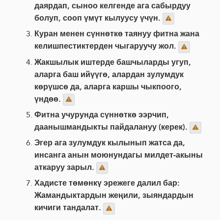
даярдап, сыноо келгенде ага сабырдуу
болуп, сооп үмүт кылуусу үчүн.
Куран менен сүннөткө таянуу фитна жана
келишпестиктерден чыгаруучу жол.
Жакшылык иштерде башчыларды угуп,
аларга баш ийүүгө, алардан зулумдук
көрүшсө да, аларга каршы чыкпоого,
үндөө.
Фитна учурунда сүннөткө ээрчип,
даанышмандыкты пайдалануу (керек).
Эгер ага зулумдук кылынып жатса да,
инсанга анын моюнундагы милдет-акыны
аткаруу зарыл.
Хадисте төмөнкү эрежеге далил бар:
Жамандыктардын жеңили, зыяндардын
кичиги тандалат.