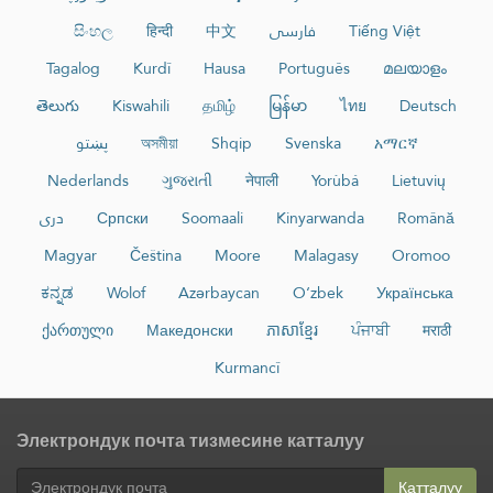
සිංහල
हिन्दी
中文
فارسی
Tiếng Việt
Tagalog
Kurdî
Hausa
Português
മലയാളം
తెలుగు
Kiswahili
தமிழ்
မြန်မာ
ไทย
Deutsch
پښتو
অসমীয়া
Shqip
Svenska
አማርኛ
Nederlands
ગુજરાતી
नेपाली
Yorùbá
Lietuvių
دری
Српски
Soomaali
Kinyarwanda
Română
Magyar
Čeština
Moore
Malagasy
Oromoo
ಕನ್ನಡ
Wolof
Azərbaycan
O‘zbek
Українська
ქართული
Македонски
ភាសាខ្មែរ
ਪੰਜਾਬੀ
मराठी
Kurmancî
Электрондук почта тизмесине катталуу
Катталуу