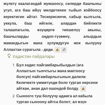
мүлктү каалагандай жумшоосу, силерди башчыны
угуп, ага баш ийүү милдетинен тыйып койбоосу
керектигин айтат. Тескерисинче, сабыр кылгыла,
уккула, баш ийгиле, алардан бийликти
талашпагыла, өзүңөргө тиешелүү акыны,
башчыларды оңдоп-түзөөнү, алырдын
жамандыгын жана зулумдугун жок кылууну
Аллахтан сурагыла - деди.
Хадистин пайдалары
Бул хадис пайгамбарыбыздын (ага
Аллахтын тынчтыгы жана мактоосу
болсун) пайгамбарлыгынын далили.
Келечекте үммөтүндө боло турган нерсени
айткан, анан дал ошондой болду.
Сыноого туш болуучу адамга ал кабыла
турган сыноону айтса болот; ал өзүн