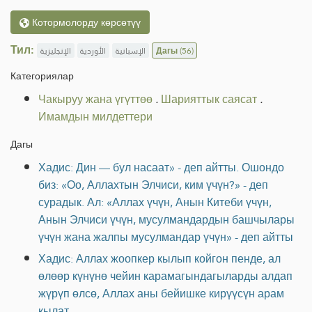
Котормолорду көрсөтүү
Тил:
الإنجليزية
الأوردية
الإسبانية
Дагы
(56)
Категориялар
Чакыруу жана үгүттөө
.
Шарияттык саясат
.
Имамдын милдеттери
Дагы
Хадис: Дин — бул насаат» - деп айтты. Ошондо
биз: «Оо, Аллахтын Элчиси, ким үчүн?» - деп
сурадык. Ал: «Аллах үчүн, Анын Китеби үчүн,
Анын Элчиси үчүн, мусулмандардын башчылары
үчүн жана жалпы мусулмандар үчүн» - деп айтты
Хадис: Аллах жоопкер кылып койгон пенде, ал
өлөөр күнүнө чейин карамагындагыларды алдап
жүрүп өлсө, Аллах аны бейишке кирүүсүн арам
кылат