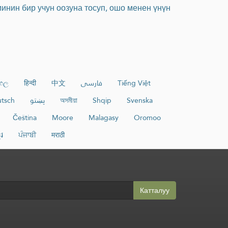
инин бир учун оозуна тосуп, ошо менен үнүн
ංහල
हिन्दी
中文
فارسی
Tiếng Việt
tsch
پښتو
অসমীয়া
Shqip
Svenska
Čeština
Moore
Malagasy
Oromoo
ែរ
ਪੰਜਾਬੀ
मराठी
Катталуу