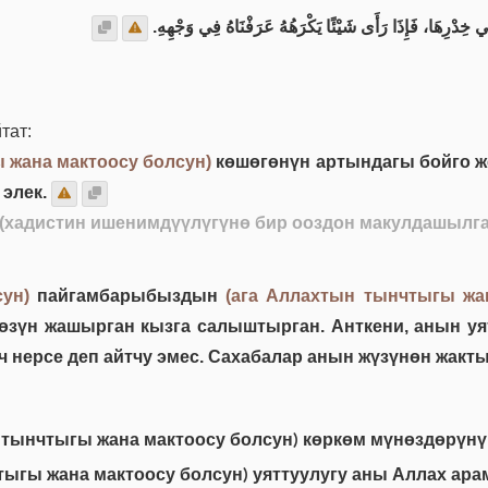
فِي خِدْرِهَا، فَإِذَا رَأَى شَيْئًا يَكْرَهُهُ عَرَفْنَاهُ فِي وَجْهِهِ
тат:
 жана мактоосу болсун)
көшөгөнүн артындагы бойго же
элек.
 (хадистин ишенимдүүлүгүнө бир ооздон макулдашылга
ун)
пайгамбарыбыздын
(ага Аллахтын тынчтыгы жа
 өзүн жашырган кызга салыштырган. Анткени, анын уя
эч нерсе деп айтчу эмес. Сахабалар анын жүзүнөн жак
ынчтыгы жана мактоосу болсун) көркөм мүнөздөрүнүн
ыгы жана мактоосу болсун) уяттуулугу аны Аллах ара