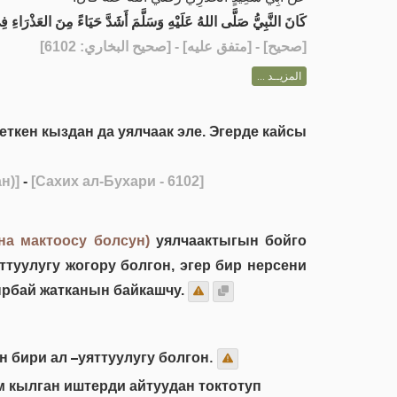
كَانَ النَّبِيُّ صَلَّى اللهُ عَلَيْهِ وَسَلَّمَ أَشَدَّ حَيَاءً مِنَ العَذْرَاءِ .
] - [متفق عليه] - [صحيح البخاري: 6102]
صحيح
[
المزيــد ...
ткен кыздан да уялчаак эле. Эгерде кайсы
н)]
-
[Сахих ал-Бухари - 6102]
на мактоосу болсун)
уялчаактыгын бойго
ттуулугу жогору болгон, эгер бир нерсени
тырбай жатканын байкашчу.
 бири ал –уяттуулугу болгон.
м кылган иштерди айтуудан токтотуп