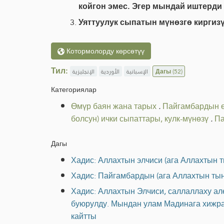
койгон эмес. Эгер мындай иштерди
Уяттуулук сыпатын мүнөзгө киргизү
Котормолорду көрсөтүү
Тил:
الإنجليزية
الأوردية
الإسبانية
Дагы
(52)
Категориялар
Өмүр баян жана тарых
.
Пайгамбардын 
болсун) ички сыпаттары, кулк-мүнөзү
.
Па
Дагы
Хадис: Аллахтын элчиси (ага Аллахтын 
Хадис: Пайгамбардын (ага Аллахтын тын
Хадис: Аллахтын Элчиси, саллаллаху ал
буюрулду. Мындан улам Мадинага хижрат
кайтты