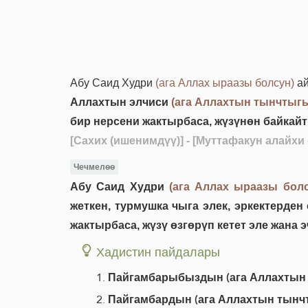
Абу Саид Худри
(ага Аллах ыраазы болсун)
ай
Аллахтын элчиси
(ага Аллахтын тынчтыгы
бир нерсени жактырбаса, жүзүнөн байкайт 
[Сахих (ишенимдүү)]
- [Муттафакун алайхи
Чечмелөө
Абу Саид Худри
(ага Аллах ыраазы болс
жеткен, турмушка чыга элек, эркектерден
жактырбаса, жүзү өзгөрүп кетет эле жана 
Хадистин пайдалары
Пайгамбарыбыздын (ага Аллахтын т
Пайгамбардын (ага Аллахтын тынчт