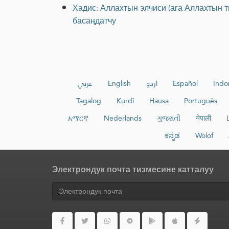
Хадис: Аллахтын элчиси (ага Аллахтын т
басаңдатчу
عربي
English
اردو
Español
Indo
Tagalog
Kurdî
Hausa
Português
አማርኛ
Nederlands
ગુજરાતી
नेपाली
ಕನ್ನಡ
Wolof
Электрондук почта тизмесине катталуу