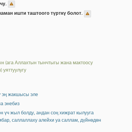
рчу.
жаман ишти таштоого түрткү болот.
н (ага Аллахтын тынчтыгы жана мактоосу
 уяттуулугу
ү эң жакшысы эле
ша энебиз
н үч жыл болду, андан соң хижрат кылууга
бар, саллаллаху алейхи уа саллам, дүйнөдөн