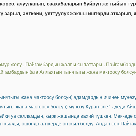
 көрсө, ачууланып, саахабаларын буйруп же тыйып ту
ү зарыл, анткени, уяттуулук жакшы иштерди аткарып, 
өмүр жолу
.
Пайгамбардын жалпы сыпаттары
.
Пайгамбарды
йгамбардын (ага Аллахтын тынчтыгы жана мактоосу болсун)
тынчтыгы жана мактоосу болсун) адамдардын ичинен мүнөз
чтыгы жана мактоосу болсун) мүнөзү Куран эле" - деди Ай
ейхи уа салламдын, кырк жашында вахий түшкөн. Меккеде о
 кылды, ошондо ал жерде он жыл болду. Андан соң Пайгам