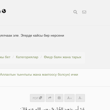
л
уялчаак эле. Эгерде кайсы бир нерсени
кы бет
Категориялар
Өмүр баян жана тарых
Аллахтын тынчтыгы жана мактоосу болсун) ички
PDF
+
-
عَنْ أَبِي سَعِيدٍ الخُدْرِيِّ رضي الله عنه قَالَ: