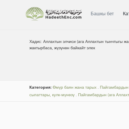
Башкы бет
Ка
Хадис:
Аллахтын элчиси (ага Аллахтын тынчтыгы жа
жактырбаса, жүзүнөн байкайт элек
Категория:
Өмүр баян жана тарых
.
Пайгамбардын
сыпаттары, кулк-мүнөзү
.
Пайгамбардын (ага Аллахт