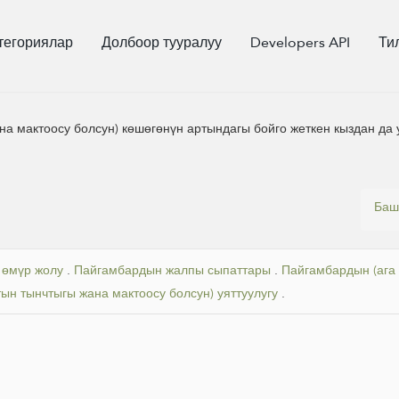
тегориялар
Долбоор тууралуу
Developers API
Ти
на мактоосу болсун) көшөгөнүн артындагы бойго жеткен кыздан да 
Баш
 өмүр жолу
.
Пайгамбардын жалпы сыпаттары
.
Пайгамбардын (ага 
ын тынчтыгы жана мактоосу болсун) уяттуулугу
.