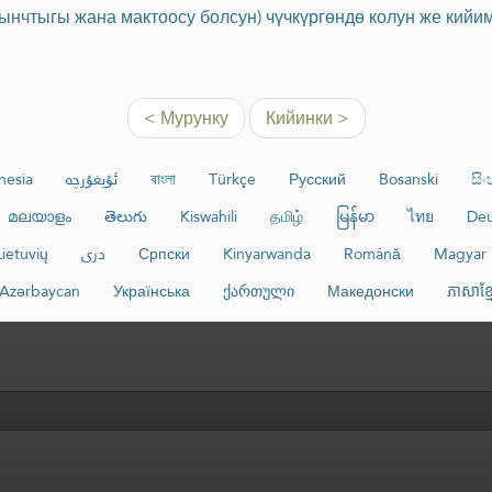
ынчтыгы жана мактоосу болсун) чүчкүргөндө колун же кийим
< Мурунку
Кийинки >
nesia
ئۇيغۇرچە
বাংলা
Türkçe
Русский
Bosanski
සි
മലയാളം
తెలుగు
Kiswahili
தமிழ்
မြန်မာ
ไทย
Deu
Lietuvių
دری
Српски
Kinyarwanda
Română
Magyar
Azərbaycan
Українська
ქართული
Македонски
ភាសាខ្ម