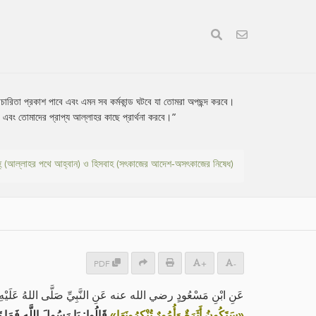
 এবং তোমাদের প্রাপ্য আল্লাহর কাছে প্রার্থনা করবে।”
হ্ (আল্লাহর পথে আহ্বান) ও হিসবাহ (সৎকাজের আদেশ-অসৎকাজের নিষেধ)
PDF
+
-
عَنِ ابْنِ مَسْعُودٍ رضي الله عنه عَنِ النَّبِيِّ صَلَّى اللهُ عَلَيْهِ :
«سَتَكُونُ أَثَرَةٌ وَأُمُورٌ تُنْكِرُونَهَا»
قَالُوا: يَا رَسُولَ اللَّهِ فَمَا تَ