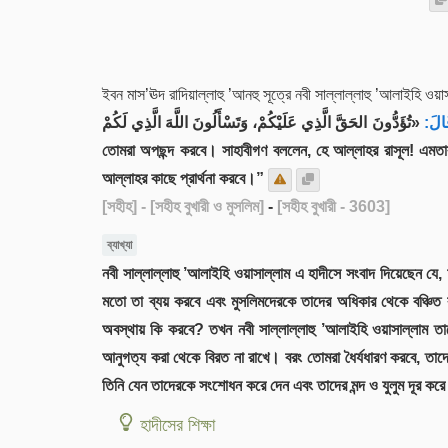
ইবন মাস’ঊদ রাদিয়াল্লাহু ’আনহু সূত্রে নবী সাল্লাল্লাহু ’আলাইহি ওয়াস
َالَ
«تُؤَدُّونَ الحَقَّ الَّذِي عَلَيْكُمْ، وَتَسْأَلُونَ اللَّهَ الَّذِي لَكُمْ “অচিরেই স্বজনপ্রীতি-স্বেচ্ছাচারিতা প্রকাশ পাবে এবং এমন সব কর্মকান্ড ঘটবে যা
তোমরা অপছন্দ করবে। সাহাবীগণ বললেন, হে আল্লাহর রাসূল! এমতাব
আল্লাহর কাছে প্রার্থনা করবে।”
[সহীহ]
- [সহীহ বুখারী ও মুসলিম]
-
[সহীহ বুখারী - 3603]
ব্যাখ্যা
নবী সাল্লাল্লাহু ’আলাইহি ওয়াসাল্লাম এ হাদীসে সংবাদ দিয়েছেন যে
মতো তা ব্যয় করবে এবং মুসলিমদেরকে তাদের অধিকার থেকে বঞ্চিত কর
অবস্থায় কি করবে? তখন নবী সাল্লাল্লাহু ’আলাইহি ওয়াসাল্লাম ত
আনুগত্য করা থেকে বিরত না রাখে। বরং তোমরা ধৈর্যধারণ করবে, তাদ
তিনি যেন তাদেরকে সংশোধন করে দেন এবং তাদের মন্দ ও যুলুম দূর কর
হাদীসের শিক্ষা