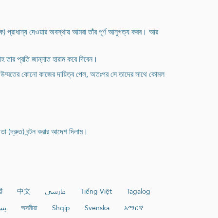
কে) প্রাধান্য দেওয়ার অবস্থায় আমরা তাঁর পূর্ণ আনুগত্য করব। আর
হ তার প্রতি জান্নাত হারাম করে দিবেন।
 উম্মতের কোনো কাজের দায়িত্ব পেল, অতঃপর সে তাদের সাথে কোমল
তা (দ্রুত) বন্টন করার আদেশ দিলাম।
दी
中文
فارسی
Tiếng Việt
Tagalog
پښ
অসমীয়া
Shqip
Svenska
አማርኛ