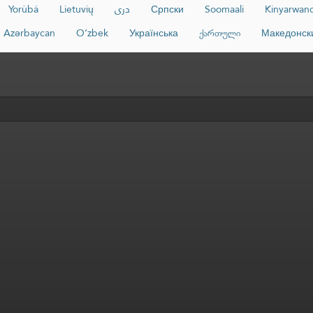
Yorùbá
Lietuvių
دری
Српски
Soomaali
Kinyarwan
Azərbaycan
O‘zbek
Українська
ქართული
Македонск