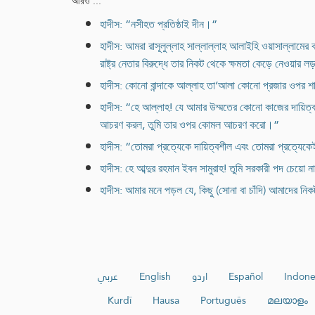
আরও ...
হাদীস: “নসীহত প্রতিষ্ঠাই দীন।”
হাদীস: আমরা রাসূলুল্লাহ সাল্লাল্লাহ আলাইহি ওয়াসাল্লামের
রাষ্ট্র নেতার বিরুদ্ধে তার নিকট থেকে ক্ষমতা কেড়ে নেওয়ার 
হাদীস: কোনো বান্দাকে আল্লাহ তা‘আলা কোনো প্রজার ওপর শাস
হাদীস: “হে আল্লাহ! যে আমার উম্মতের কোনো কাজের দায়ি
আচরণ করল, তুমি তার ওপর কোমল আচরণ করো।”
হাদীস: “তোমরা প্রত্যেকে দায়িত্বশীল এবং তোমরা প্রত্যেকে
হাদীস: হে আব্দুর রহমান ইবন সামুরাহ! তুমি সরকারী পদ চেয়ো
হাদীস: আমার মনে পড়ল যে, কিছু (সোনা বা চাঁদি) আমাদের নি
عربي
English
اردو
Español
Indone
Kurdî
Hausa
Português
മലയാളം