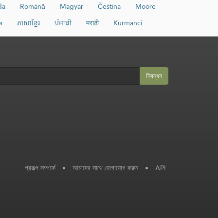
da
Română
Magyar
Čeština
Moore
и
ភាសាខ្មែរ
ਪੰਜਾਬੀ
मराठी
Kurmancî
নিবন্ধন
প্রকল্প সম্পর্কে
•
আমাদের সাথে যোগাযোগ করুন
•
API