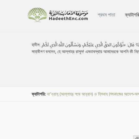
প্রথম পাতা
ক্যাটাগর
হাদীস:
هَا» قَالُوا: يَا رَسُولَ اللَّهِ فَمَا تَأْمُرُنَا؟ قَالَ: «تُؤَدُّونَ الحَقَّ الَّذِي عَلَيْكُمْ، وَتَسْأَلُونَ اللَّهَ الَّذِي لَكُمْ
সাহাবীগণ বললেন, হে আল্লাহর রাসূল! এমতাবস্থায় আমাদেরকে আপনি কী নির্দ
ক্যাটাগরি:
দা‘ওয়াহ্ (আল্লাহর পথে আহ্বান) ও হিসবাহ (সৎকাজের আদেশ-অস