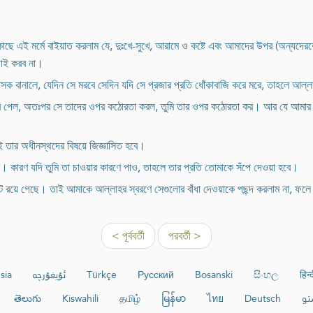
 কাছে এই মর্মে বাইয়াত করলাম যে, দুঃখে-সুখে, আরামে ও কষ্টে এবং আমাদের উপর (অন্যদের
লড়াই করব না।
ক বানালে, যেদিন সে মরবে সেদিন যদি সে প্রজার প্রতি ধোঁকাবাজি করে মরে, তাহলে আল্লা
ত্ব পেল, অতঃপর সে তাদের ওপর কঠোরতা করল, তুমি তার ওপর কঠোরতা কর। আর যে আমার
ই তার অধীনস্থদের বিষয়ে জিজ্ঞাসিত হবে।
 না। কারণ যদি তুমি তা চাওয়ার কারণে পাও, তাহলে তার প্রতি তোমাকে সঁপে দেওয়া হবে।
কট রয়ে গেছে। তাই আমাকে আল্লাহর স্বরণে সেগুলোর বাঁধা দেওয়াকে পছন্দ করলাম না, ফলে 
< পূর্ববর্তী
পরবর্তী >
sia
ئۇيغۇرچە
Türkçe
Русский
Bosanski
සිංහල
हिन्
తెలుగు
Kiswahili
தமிழ்
မြန်မာ
ไทย
Deutsch
تو