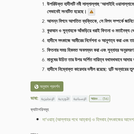
উপরিউক্ত হাদীসটি নবী সাল্লাল্লাহু ‘আলাইহি ওয়াসাল্লা
সেভাবেই সংঘটিত হয়েছে।
আসন্ন বিপদে আপতিত ব্যক্তিকে, সে বিপদ সম্পর্কে জানি
কুরআন ও সুন্নাহকে আঁকড়িয়ে ধরাই ফিতনা ও মতানৈক্য থ
হাদীসে সৎকাজে আমীরের নির্দেশনা ও আনুগত্য করা এবং তা
ফিতনার সময় হিকমত অবলম্বন করা এবং সুন্নাহর অনুরসর
মানুষের উচিত তার উপর অর্পিত দায়িত্ব যথাযথভাবে আদায় ক
হাদীসে নিম্নোক্ত কায়েদার দলীল রয়েছে: দুটি অন্যায়ের ত
অনুবাদ প্রদর্শন
ভাষা:
الإنجليزية
الأوردية
الإسبانية
আরও ...
(56)
ক্যাটাগরিসমূহ
দা‘ওয়াহ্ (আল্লাহর পথে আহ্বান) ও হিসবাহ (সৎকাজের আদে