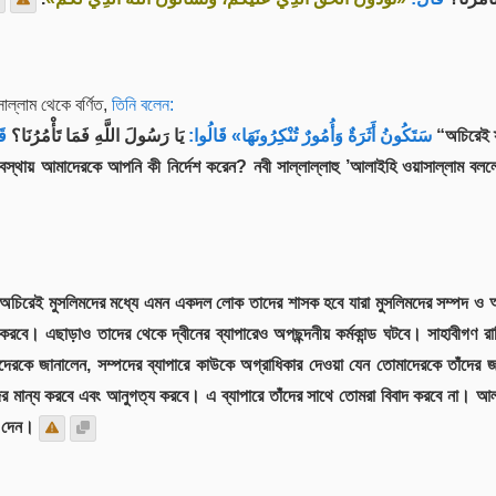
াল্লাম থেকে বর্ণিত,
তিনি বলেন:
سَتَكُونُ أَثَرَةٌ وَأُمُورٌ تُنْكِرُونَهَا» قَالُوا:
يَا رَسُولَ اللَّهِ فَمَا تَأْمُرُنَا؟
ق:
স্থায় আমাদেরকে আপনি কী নির্দেশ করেন? নবী সাল্লাল্লাহু ’আলাইহি ওয়াসাল্লাম বললে
, অচিরেই মুসলিমদের মধ্যে এমন একদল লোক তাদের শাসক হবে যারা মুসলিমদের সম্পদ ও অন্যা
বে। এছাড়াও তাদের থেকে দ্বীনের ব্যাপারেও অপছন্দনীয় কর্মকান্ড ঘটবে। সাহাবীগণ রা
াদেরকে জানালেন, সম্পদের ব্যাপারে কাউকে অগ্রাধিকার দেওয়া যেন তোমাদেরকে তাঁদের
ের মান্য করবে এবং আনুগত্য করবে। এ ব্যাপারে তাঁদের সাথে তোমরা বিবাদ করবে না। আ
ে দেন।