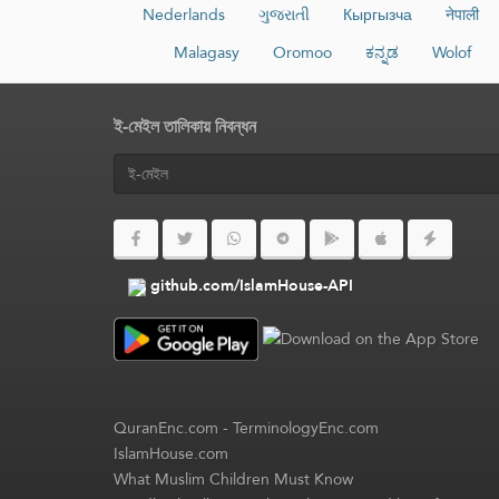
Nederlands
ગુજરાતી
Кыргызча
नेपाली
Malagasy
Oromoo
ಕನ್ನಡ
Wolof
ই-মেইল তালিকায় নিবন্ধন
github.com/IslamHouse-API
QuranEnc.com
-
TerminologyEnc.com
IslamHouse.com
What Muslim Children Must Know