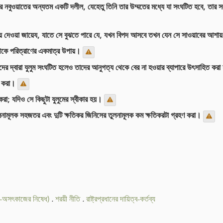
মের নবুওয়াতের অন্যতম একটি দলীল, যেহেতু তিনি তার উম্মতের মধ্যে যা সংঘটিত হবে, তার
য়ে দেওয়া জায়েয, যাতে সে বুঝতে পারে যে, যখন বিপদ আসবে তখন যেন সে সাওয়াবের আশায়
েকে পরিত্রাণের একমাত্র উপায়।
দের দ্বারা যুলুম সংঘটিত হলেও তাদের আনুগত্য থেকে বের না হওয়ার ব্যাপারে উৎসাহিত ক
ণ করা।
রা; যদিও সে কিছুটা যুলুমের স্বীকার হয়।
ুলনামূলক সহজতর এবং দুটি ক্ষতিকর জিনিসের তুলনামূলক কম ক্ষতিকরটা গ্রহণ করা।
শ-অসৎকাজের নিষেধ)
.
শরয়ী নীতি
.
রাষ্ট্রপ্রধানের দায়িত্ব-কর্তব্য