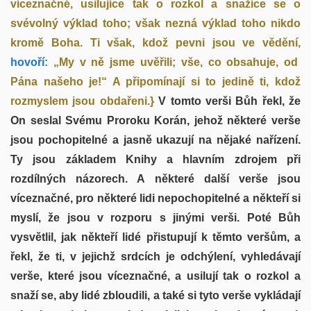
víceznačné, usilujíce tak o rozkol a snažíce se o
svévolný výklad toho; však nezná výklad toho nikdo
kromě Boha. Ti však, kdož pevni jsou ve vědění,
hovoří:
„My v ně jsme uvěřili; vše, co obsahuje, od
Pána našeho je!“ A připomínají si to jedině ti, kdož
rozmyslem jsou obdařeni.}
V tomto verši Bůh řekl, že
On seslal Svému Proroku Korán, jehož některé verše
jsou pochopitelné a jasně ukazují na nějaké nařízení.
Ty jsou základem Knihy a hlavním zdrojem při
rozdílných názorech. A některé další verše jsou
víceznačné, pro některé lidi nepochopitelné a někteří si
myslí, že jsou v rozporu s jinými verši. Poté Bůh
vysvětlil, jak někteří lidé přistupují k těmto veršům, a
řekl, že ti, v jejichž srdcích je odchýlení, vyhledávají
verše, které jsou víceznačné, a usilují tak o rozkol a
snaží se, aby lidé zbloudili, a také si tyto verše vykládají