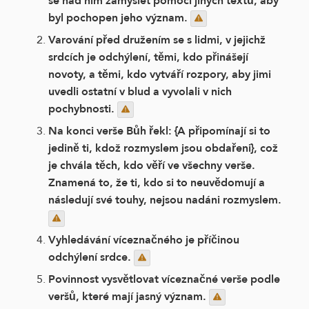
se nad ním zamyslet pomocí jiných textů, aby
byl pochopen jeho význam.
Varování před družením se s lidmi, v jejichž
srdcích je odchýlení, těmi, kdo přinášejí
novoty, a těmi, kdo vytváří rozpory, aby jimi
uvedli ostatní v blud a vyvolali v nich
pochybnosti.
Na konci verše Bůh řekl: {A připomínají si to
jedině ti, kdož rozmyslem jsou obdařeni}, což
je chvála těch, kdo věří ve všechny verše.
Znamená to, že ti, kdo si to neuvědomují a
následují své touhy, nejsou nadáni rozmyslem.
Vyhledávání víceznačného je příčinou
odchýlení srdce.
Povinnost vysvětlovat víceznačné verše podle
veršů, které mají jasný význam.