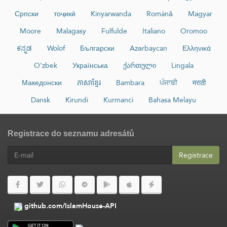
Српски
тоҷикӣ
Kinyarwanda
Română
Magyar
Moore
Malagasy
Fulfulde
Italiano
Oromoo
ಕನ್ನಡ
Wolof
Български
Azərbaycan
Ελληνικά
O‘zbek
Українська
ქართული
Lingala
Македонски
ភាសាខ្មែរ
Bambara
ਪੰਜਾਬੀ
मराठी
Dansk
Kirundi
Kurmancî
Bahasa Melayu
Registrace do seznamu adresátů
Registrace
github.com/IslamHouse-API