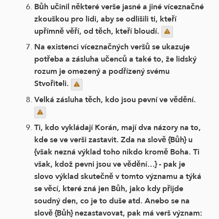
Bůh učinil některé verše jasné a jiné víceznačné
zkouškou pro lidi, aby se odlišili ti, kteří
upřímně věří, od těch, kteří bloudí.
Na existenci víceznačných veršů se ukazuje
potřeba a zásluha učenců a také to, že lidský
rozum je omezený a podřízený svému
Stvořiteli.
Velká zásluha těch, kdo jsou pevní ve vědění.
Ti, kdo vykládají Korán, mají dva názory na to,
kde se ve verši zastavit. Zda na slově {Bůh} u
{však nezná výklad toho nikdo kromě Boha. Ti
však, kdož pevni jsou ve vědění…} - pak je
slovo výklad skutečně v tomto významu a týká
se věcí, které zná jen Bůh, jako kdy přijde
soudný den, co je to duše atd. Anebo se na
slově {Bůh} nezastavovat, pak má verš význam: