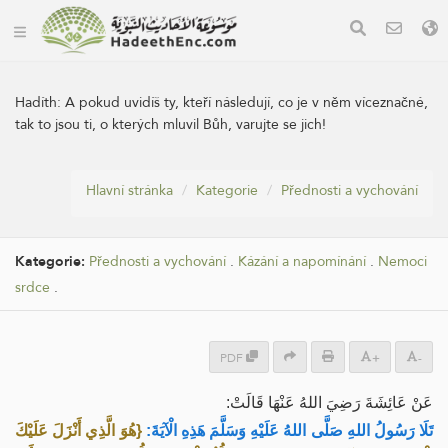
Hadíth:
A pokud uvidíš ty, kteří následují, co je v něm víceznačné,
tak to jsou ti, o kterých mluvil Bůh, varujte se jich!
Hlavní stránka
Kategorie
Přednosti a vychování
Kategorie:
Přednosti a vychování
.
Kázání a napomínání
.
Nemoci
srdce
.
PDF
+
-
عَنْ ‌عَائِشَةَ رَضِيَ اللهُ عَنْهَا قَالَتْ:
تَلَا رَسُولُ اللهِ صَلَّى اللهُ عَلَيْهِ وَسَلَّمَ هَذِهِ الْآيَةَ:
{هُوَ الَّذِي أَنْزَلَ عَلَيْكَ