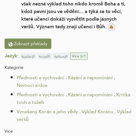
však nezná výklad toho nikdo kromě Boha a ti,
kdož pevni jsou ve vědění… a týká se to věcí,
které učenci dokáží vysvětlit podle jasných
veršů. Význam tedy znají učenci i Bůh.
Zobrazit překlady
Jazyk:
الإنجليزية
الأوردية
الإسبانية
Více
(67)
Kategorie
Přednosti a vychování
.
Kázání a napomínání
.
Nemoci srdce
Přednosti a vychování
.
Kázání a napomínání
.
Kritika
touh a tužeb
Vznešený Korán a jeho vědy
.
Výklad Koránu
.
Výklad
veršů
Více