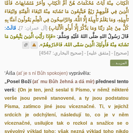
الْكِتَابَ مِنْهُ آيَاتٌ مُحْكَمَاتٌ هُنَّ أُمُّ الْكِتَابِ وَأُخَرُ مُتَشَابِهَاتٌ فَأَمَّا
الَّذِينَ فِي قُلُوبِهِمْ زَيْغٌ فَيَتَّبِعُونَ مَا تَشَابَهَ مِنْهُ ابْتِغَاءَ الْفِتْنَةِ وَابْتِغَاءَ
تَأْوِيلِهِ، وَمَا يَعْلَمُ تَأْوِيلَهُ إِلَّا اللَّهُ، وَالرَّاسِخُونَ فِي الْعِلْمِ يَقُولُونَ آمَنَّا بِهِ
قَالَتْ:
.
[آل عمران: 7]
كُلٌّ مِنْ عِنْدِ رَبِّنَا وَمَا يَذَّكَّرُ إِلَّا أُولُو الْأَلْبَابِ}
قَالَ رَسُولُ اللهِ صَلَّى اللهُ عَلَيْهِ وَسَلَّمَ:
«فَإِذَا رَأَيْتِ الَّذِينَ يَتَّبِعُونَ مَا
.
تَشَابَهَ مِنْهُ فَأُولَئِكَ الَّذِينَ سَمَّى اللهُ، فَاحْذَرُوهُمْ»
] - [متفق عليه] - [صحيح البخاري: 4547]
صحيح
[
المزيــد ...
‘Áiša
(ať je s ní Bůh spokojen)
vyprávěla:
„Posel Boží
(ať mu Bůh žehná a dá mír)
přednesl tento
verš:
{On je ten, jenž seslal ti Písmo, v němž některé
verše jsou pevně stanovené, a ty jsou podstatou
Písma, zatímco jiné jsou víceznačné. Ti, v jejichž
srdcích je odchýlení, následují to, co je v něm
víceznačné, usilujíce tak o rozkol a snažíce se o
svévolný výklad toho; však nezná výklad toho nikdo