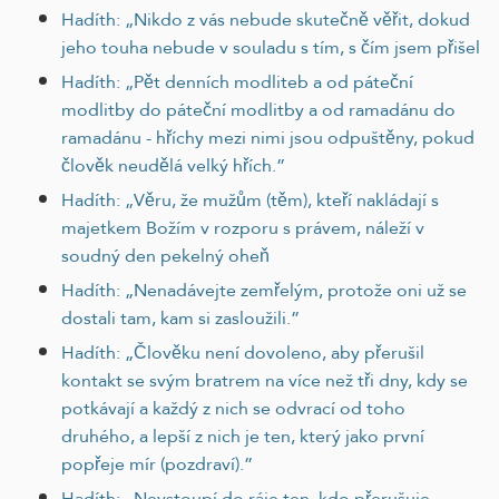
Hadíth: „Nikdo z vás nebude skutečně věřit, dokud
jeho touha nebude v souladu s tím, s čím jsem přišel
Hadíth: „Pět denních modliteb a od páteční
modlitby do páteční modlitby a od ramadánu do
ramadánu - hříchy mezi nimi jsou odpuštěny, pokud
člověk neudělá velký hřích.”
Hadíth: „Věru, že mužům (těm), kteří nakládají s
majetkem Božím v rozporu s právem, náleží v
soudný den pekelný oheň
Hadíth: „Nenadávejte zemřelým, protože oni už se
dostali tam, kam si zasloužili.”
Hadíth: „Člověku není dovoleno, aby přerušil
kontakt se svým bratrem na více než tři dny, kdy se
potkávají a každý z nich se odvrací od toho
druhého, a lepší z nich je ten, který jako první
popřeje mír (pozdraví).”
Hadíth: „Nevstoupí do ráje ten, kdo přerušuje