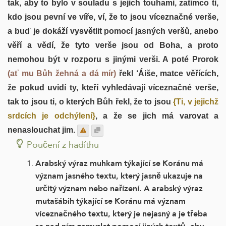
tak, aby to bylo v souladu s jejich touhami, zatímco ti,
kdo jsou pevní ve víře, ví, že to jsou víceznačné verše,
a buď je dokáží vysvětlit pomocí jasných veršů, anebo
věří a vědí, že tyto verše jsou od Boha, a proto
nemohou být v rozporu s jinými verši. A poté Prorok
(ať mu Bůh žehná a dá mír)
řekl ‘Áiše, matce věřících,
že pokud uvidí ty, kteří vyhledávají víceznačné verše,
tak to jsou ti, o kterých Bůh řekl, že to jsou
{Ti, v jejichž
srdcích je odchýlení}
, a že se jich má varovat a
nenaslouchat jim.
Poučení z hadíthu
Arabský výraz muhkam týkající se Koránu má
význam jasného textu, který jasně ukazuje na
určitý význam nebo nařízení. A arabský výraz
mutašábih týkající se Koránu má význam
víceznačného textu, který je nejasný a je třeba