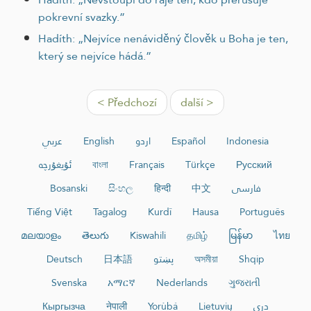
pokrevní svazky.”
Hadíth: „Nejvíce nenáviděný člověk u Boha je ten,
který se nejvíce hádá.”
< Předchozí
další >
عربي
English
اردو
Español
Indonesia
ئۇيغۇرچە
বাংলা
Français
Türkçe
Русский
Bosanski
සිංහල
हिन्दी
中文
فارسی
Tiếng Việt
Tagalog
Kurdî
Hausa
Português
മലയാളം
తెలుగు
Kiswahili
தமிழ்
မြန်မာ
ไทย
Deutsch
日本語
پښتو
অসমীয়া
Shqip
Svenska
አማርኛ
Nederlands
ગુજરાતી
Кыргызча
नेपाली
Yorùbá
Lietuvių
دری