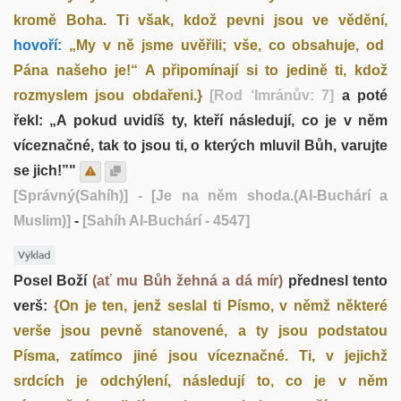
kromě Boha. Ti však, kdož pevni jsou ve vědění,
hovoří:
„My v ně jsme uvěřili; vše, co obsahuje, od
Pána našeho je!“ A připomínají si to jedině ti, kdož
rozmyslem jsou obdařeni.}
[Rod ‘Imránův: 7]
a poté
řekl: „A pokud uvidíš ty, kteří následují, co je v něm
víceznačné, tak to jsou ti, o kterých mluvil Bůh, varujte
se jich!”"
[Správný(Sahíh)]
- [Je na něm shoda.(Al-Buchárí a
Muslim)]
-
[Sahíh Al-Buchárí - 4547]
Výklad
Posel Boží
(ať mu Bůh žehná a dá mír)
přednesl tento
verš:
{On je ten, jenž seslal ti Písmo, v němž některé
verše jsou pevně stanovené, a ty jsou podstatou
Písma, zatímco jiné jsou víceznačné. Ti, v jejichž
srdcích je odchýlení, následují to, co je v něm