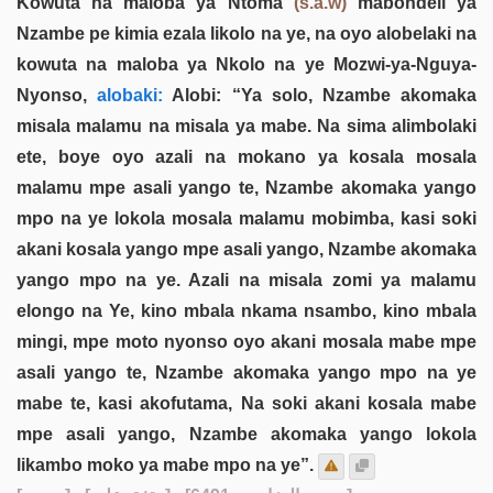
Kowuta na maloba ya Ntoma
(s.a.w)
mabondeli ya
Nzambe pe kimia ezala likolo na ye, na oyo alobelaki na
kowuta na maloba ya Nkolo na ye Mozwi-ya-Nguya-
Nyonso,
alobaki:
Alobi: “Ya solo, Nzambe akomaka
misala malamu na misala ya mabe. Na sima alimbolaki
ete, boye oyo azali na mokano ya kosala mosala
malamu mpe asali yango te, Nzambe akomaka yango
mpo na ye lokola mosala malamu mobimba, kasi soki
akani kosala yango mpe asali yango, Nzambe akomaka
yango mpo na ye. Azali na misala zomi ya malamu
elongo na Ye, kino mbala nkama nsambo, kino mbala
mingi, mpe moto nyonso oyo akani mosala mabe mpe
asali yango te, Nzambe akomaka yango mpo na ye
mabe te, kasi akofutama, Na soki akani kosala mabe
mpe asali yango, Nzambe akomaka yango lokola
likambo moko ya mabe mpo na ye”.