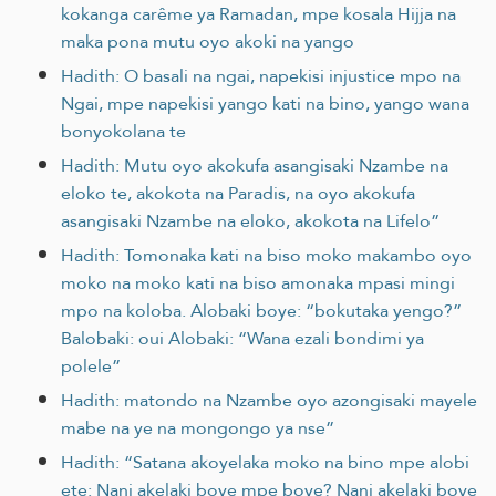
kokanga carême ya Ramadan, mpe kosala Hijja na
maka pona mutu oyo akoki na yango
Hadith: O basali na ngai, napekisi injustice mpo na
Ngai, mpe napekisi yango kati na bino, yango wana
bonyokolana te
Hadith: Mutu oyo akokufa asangisaki Nzambe na
eloko te, akokota na Paradis, na oyo akokufa
asangisaki Nzambe na eloko, akokota na Lifelo”
Hadith: Tomonaka kati na biso moko makambo oyo
moko na moko kati na biso amonaka mpasi mingi
mpo na koloba. Alobaki boye: “bokutaka yengo?”
Balobaki: oui Alobaki: “Wana ezali bondimi ya
polele”
Hadith: matondo na Nzambe oyo azongisaki mayele
mabe na ye na mongongo ya nse”
Hadith: “Satana akoyelaka moko na bino mpe alobi
ete: Nani akelaki boye mpe boye? Nani akelaki boye