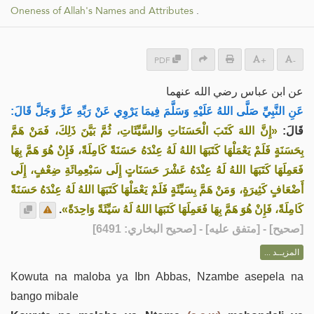
Oneness of Allah's Names and Attributes
.
PDF
+
-
عن ابن عباس رضي الله عنهما
عَنِ النَّبِيِّ صَلَّى اللهُ عَلَيْهِ وَسَلَّمَ فِيمَا يَرْوِي عَنْ رَبِّهِ عَزَّ وَجَلَّ قَالَ:
قَالَ:
«إِنَّ اللهَ كَتَبَ الْحَسَنَاتِ وَالسَّيِّئَاتِ، ثُمَّ بَيَّنَ ذَلِكَ، فَمَنْ هَمَّ
بِحَسَنَةٍ فَلَمْ يَعْمَلْهَا كَتَبَهَا اللهُ لَهُ عِنْدَهُ حَسَنَةً كَامِلَةً، فَإِنْ هُوَ هَمَّ بِهَا
فَعَمِلَهَا كَتَبَهَا اللهُ لَهُ عِنْدَهُ عَشْرَ حَسَنَاتٍ إِلَى سَبْعِمِائَةِ ضِعْفٍ، إِلَى
أَضْعَافٍ كَثِيرَةٍ، وَمَنْ هَمَّ بِسَيِّئَةٍ فَلَمْ يَعْمَلْهَا كَتَبَهَا اللهُ لَهُ عِنْدَهُ حَسَنَةً
.
كَامِلَةً، فَإِنْ هُوَ هَمَّ بِهَا فَعَمِلَهَا كَتَبَهَا اللهُ لَهُ سَيِّئَةً وَاحِدَةً»
] - [متفق عليه] - [صحيح البخاري: 6491]
صحيح
[
المزيــد ...
Kowuta na maloba ya Ibn Abbas, Nzambe asepela na
bango mibale