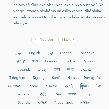
na boye? Kino akoloba: Nani akela Nkolo na yo? Na
yango, ntango akokóma na esika yango, tiká aluka
ekimelo epai ya Nzambe mpe azala na motema yako
silisa ye”
< Previous
Next >
عربي
English
اردو
Español
Indonesia
ئۇيغۇرچە
বাংলা
Français
Türkçe
Русский
Bosanski
සිංහල
हिन्दी
中文
فارسی
Tiếng Việt
Tagalog
Kurdî
Hausa
Português
മലയാളം
తెలుగు
Kiswahili
தமிழ்
မြန်မာ
ไทย
Deutsch
日本語
پښتو
অসমীয়া
Shqip
Svenska
አማርኛ
Nederlands
ગુજરાતી