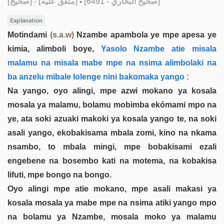
[صحيح]
- [متفق عليه]
-
[صحيح البخاري - 6491]
Explanation
Motindami
(s.a.w)
Nzambe apambola ye mpe apesa ye
kimia, alimboli boye,
Yasolo Nzambe atie misala
malamu na misala mabe mpe na nsima alimbolaki na
ba anzelu mibale lolenge nini bakomaka yango :
Na yango, oyo alingi, mpe azwi mokano ya kosala
mosala ya malamu, bolamu mobimba ekómami mpo na
ye, ata soki azuaki makoki ya kosala yango te, na soki
asali yango, ekobakisama mbala zomi, kino na nkama
nsambo, to mbala mingi, mpe bobakisami ezali
engebene na bosembo kati na motema, na kobakisa
lifuti, mpe bongo na bongo.
Oyo alingi mpe atie mokano, mpe asali makasi ya
kosala mosala ya mabe mpe na nsima atiki yango mpo
na bolamu ya Nzambe, mosala moko ya malamu