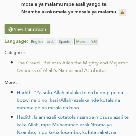
mosala ya malamu mpe asali yango te,
Nzambe akokomela ye mosala ya malamu.
View Translations
Language:
English
Urdu
Spanish
More ...
(68)
Categories
The Creed
.
Belief in Allah the Mighty and Majestic
.
Oneness of Allah's Names and Attributes
More ...
Hadith: “Ya solo Allah atalaka te na bilongi pe na
bozwi na bino, kasi (Allah) azalaka nde kotala na
mitema pe na misala na bino
Hadith: Islam ezali kotatola nzambe mosusu azali te
kaka Allah, mpe Muhammad azali Ntoma ya
Nzambe, mpe kotia losambo, kofuta zakat, na