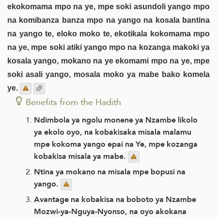
ekokomama mpo na ye, mpe soki asundoli yango mpo
na komibanza banza mpo na yango na kosala bantina
na yango te, eloko moko te, ekotikala kokomama mpo
na ye, mpe soki atiki yango mpo na kozanga makoki ya
kosala yango, mokano na ye ekomami mpo na ye, mpe
soki asali yango, mosala moko ya mabe bako komela
ye.
Benefits from the Hadith
Ndimbola ya ngolu monene ya Nzambe likolo
ya ekolo oyo, na kobakisaka misala malamu
mpe kokoma yango epai na Ye, mpe kozanga
kobakisa misala ya mabe.
Ntina ya mokano na misala mpe bopusi na
yango.
Avantage na kobakisa na boboto ya Nzambe
Mozwi-ya-Nguya-Nyonso, na oyo akokana