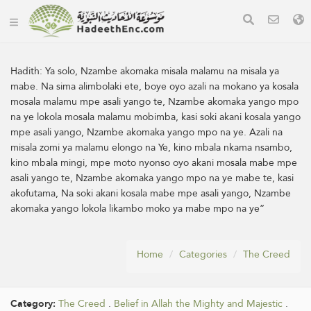
Hadith:
Ya solo, Nzambe akomaka misala malamu na misala ya
mabe. Na sima alimbolaki ete, boye oyo azali na mokano ya kosala
mosala malamu mpe asali yango te, Nzambe akomaka yango mpo
na ye lokola mosala malamu mobimba, kasi soki akani kosala yango
mpe asali yango, Nzambe akomaka yango mpo na ye. Azali na
misala zomi ya malamu elongo na Ye, kino mbala nkama nsambo,
kino mbala mingi, mpe moto nyonso oyo akani mosala mabe mpe
asali yango te, Nzambe akomaka yango mpo na ye mabe te, kasi
akofutama, Na soki akani kosala mabe mpe asali yango, Nzambe
akomaka yango lokola likambo moko ya mabe mpo na ye”
Home
Categories
The Creed
Category:
The Creed
.
Belief in Allah the Mighty and Majestic
.