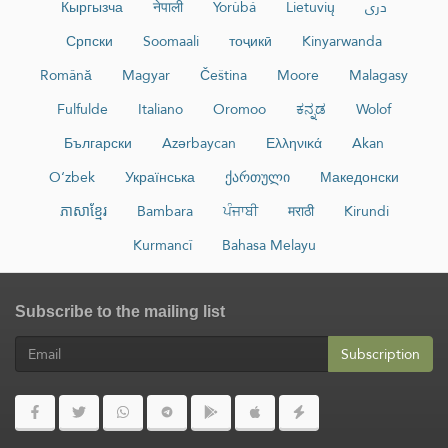
Кыргызча
नेपाली
Yorùbá
Lietuvių
دری
Српски
Soomaali
тоҷикӣ
Kinyarwanda
Română
Magyar
Čeština
Moore
Malagasy
Fulfulde
Italiano
Oromoo
ಕನ್ನಡ
Wolof
Български
Azərbaycan
Ελληνικά
Akan
O‘zbek
Українська
ქართული
Македонски
ភាសាខ្មែរ
Bambara
ਪੰਜਾਬੀ
मराठी
Kirundi
Kurmancî
Bahasa Melayu
Subscribe to the mailing list
Subscription