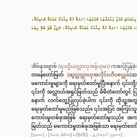
« بِحَسَنَةٍ فَلَمْ يَعْمَلْهَا كَتَبَهَا اللهُ لَهُ عِنْدَهُ حَسَنَةً كَامِلَةً
هَا كَتَبَهَا اللهُ لَهُ عِنْدَهُ حَسَنَةً كَامِلَةً، فَإِنْ هُوَ هَمَّ بِهَا
အိဗ်နုအဗ္ဗာစ်
(ရဿွိယလ္လာဟုအန်ဟုမာ)
ကဆင့်ပြန်ခဲ
တမန်တော်မြတ်
(ဆွလ္လလ္လာဟုအလိုင်းဟိဝစလ္လမ်)
သည
မကောင်းမှုများကို ရေးမှတ်တော်မူပြီးနောက် ၎င်းတို
၎င်းကို အလ္လာဟ်အရှင်မြတ်သည် မိမိထံတော်တွင် ပ
နောက် လက်တွေ့ပြုလုပ်ခဲ့ပါက ၎င်းကို ထိုသူ့အတ
ရေးမှတ်တော်မူမည်ဖြစ်သည်။ ၎င်းအပြင် အကြင်သူသည် 
ကောင်းမှုတစ်ခုအဖြစ် ရေးမှတ်တော်မူသည်။ အကယ်
မြတ်သည် မကောင်းမှုတစ်ခုအဖြစ်သာ ရေးမှတ်တော
[صحيح]
- [متفق عليه]
-
[صحيح البخاري - 6491]