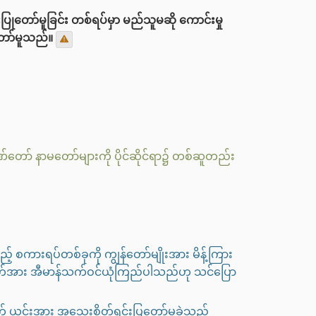
ုတော်မူခြင်း တစ်ရပ်မှာ မည်သူမဆို ကောင်းမှု
်တော်မူသည်။
တော် နာမတော်များကို ပိုင်ဆိုင်ရာ၌ တစ်ဆူတည်း
် စကားရပ်တစ်ခုကို ကျွန်တော်မျိုးအား မိန့်ကြား
်မြတ်အား အီမာန်သက်ဝင်ယုံကြည်ပါသည်ဟု သင်ပြော
‌‌‌‌‌‌‌‌‌‌‌‌‌‌‌‌‌‌‌‌အသေးစိတ်ရှင်းပြတော်မူခဲ့သည်