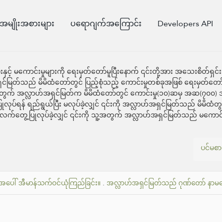
အမျိုးအစားများ
ပရောဂျက်အကြောင်း
Developers API
့် မကောင်းမှုများကို ရေးမှတ်တော်မူပြီးနောက် ၎င်းတို့အား အသေးစိတ်ရှင်းပ
ဟ်အရှင်မြတ်သည် မိမိထံတော်တွင် ပြည့်စုံသည့် ကောင်းမှုတစ်ခုအဖြစ် ရေးမှ
ူ့အတွက် အလ္လာဟ်အရှင်မြတ်က မိမိထံတော်တွင် ကောင်းမှု(၁၀)ဆမှ အဆ(၇၀၀) 
ုပ်ရန် ရည်ရွယ်ပြီး မလုပ်ခဲ့လျှင် ၎င်းကို အလ္လာဟ်အရှင်မြတ်သည် မိမိထံတွ
လက်တွေ့ပြုလုပ်ခဲ့လျှင် ၎င်းကို သူ့အတွက် အလ္လာဟ်အရှင်မြတ်သည် မကောင
ပင်မစာ
အပေါ် အီမာန်သက်ဝင်ယုံကြည်ခြင်း။
.
အလ္လာဟ်အရှင်မြတ်သည် ဂုဏ်တော် နာမတော်