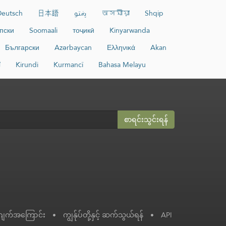
eutsch
日本語
پښتو
অসমীয়া
Shqip
пски
Soomaali
тоҷикӣ
Kinyarwanda
Български
Azərbaycan
Ελληνικά
Akan
ी
Kirundi
Kurmancî
Bahasa Melayu
စာရင်းသွင်းရန်
ဂျက်အကြောင်း
•
ကျွန်ုပ်တို့နှင့် ဆက်သွယ်ရန်
•
API