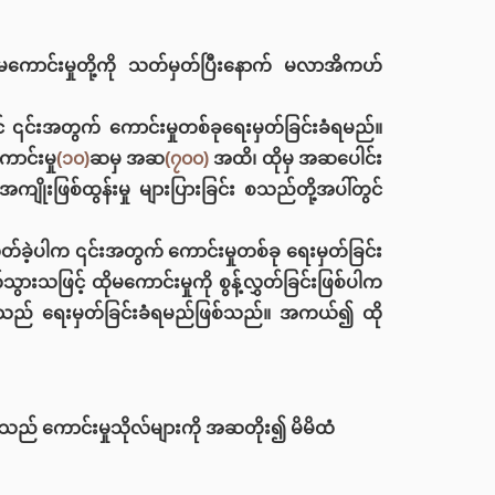
မကောင်းမှုတို့ကို သတ်မှတ်ပြီးနောက် မလာအိကဟ်
ှင် ၎င်းအတွက် ကောင်းမှုတစ်ခုရေးမှတ်ခြင်းခံရမည်။
ာင်းမှု
(၁၀)
ဆမှ အဆ
(၇၀၀)
အထိ၊ ထိုမှ အဆပေါင်း
ကျိုးဖြစ်ထွန်းမှု များပြားခြင်း စသည်တို့အပါ်တွင်
ှတ်ခဲ့ပါက ၎င်းအတွက် ကောင်းမှုတစ်ခု ရေးမှတ်ခြင်း
သဖြင့် ထိုမကောင်းမှုကို စွန့်လွှတ်ခြင်းဖြစ်ပါက
သည် ရေးမှတ်ခြင်းခံရမည်ဖြစ်သည်။ အကယ်၍ ထို
် ကောင်းမှုသိုလ်များကို အဆတိုး၍ မိမိထံ