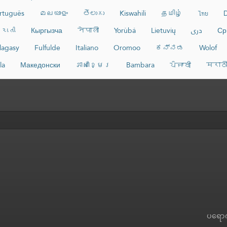
rtuguês
മലയാളം
తెలుగు
Kiswahili
தமிழ்
ไทย
D
રાતી
Кыргызча
नेपाली
Yorùbá
Lietuvių
دری
Ср
lagasy
Fulfulde
Italiano
Oromoo
ಕನ್ನಡ
Wolof
la
Македонски
ភាសាខ្មែរ
Bambara
ਪੰਜਾਬੀ
मराठ
ပရော