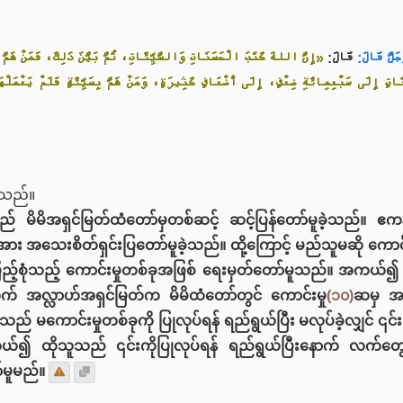
َجَلَّ قَالَ
قَالَ:
إِنَّ اللهَ كَتَبَ الْحَسَنَاتِ وَالسَّيِّئَاتِ، ثُمَّ بَيَّنَ ذَلِكَ، فَمَنْ هَمَّ،
َاتٍ إِلَى سَبْعِمِائَةِ ضِعْفٍ، إِلَى أَضْعَافٍ كَثِيرَةٍ، وَمَنْ هَمَّ بِسَيِّئَةٍ فَلَمْ يَعْمَلْ
့သည်။
် မိမိအရှင်မြတ်ထံတော်မှတစ်ဆင့် ဆင့်ပြန်တော်မူခဲ့သည်။ ဧကန်
့အား အသေးစိတ်ရှင်းပြတော်မူခဲ့သည်။ ထို့ကြောင့် မည်သူမဆို ကောင်းမှ
ြည့်စုံသည့် ကောင်းမှုတစ်ခုအဖြစ် ရေးမှတ်တော်မူသည်။ အကယ်၍ ထိ
ွက် အလ္လာဟ်အရှင်မြတ်က မိမိထံတော်တွင် ကောင်းမှု
(၁၀)
ဆမှ 
မကောင်းမှုတစ်ခုကို ပြုလုပ်ရန် ရည်ရွယ်ပြီး မလုပ်ခဲ့လျှင် ၎င်း
၍ ထိုသူသည် ၎င်းကိုပြုလုပ်ရန် ရည်ရွယ်ပြီးနောက် လက်တွေ့ပြ
်မူမည်။