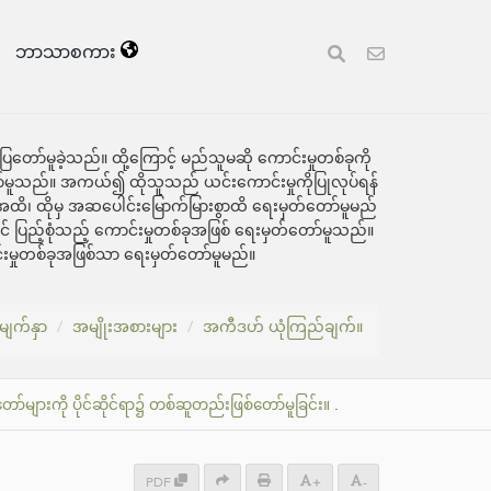
ဘာသာစကား
ြတော်မူခဲ့သည်။ ထို့ကြောင့် မည်သူမဆို ကောင်းမှုတစ်ခုကို
တ်တော်မူသည်။ အကယ်၍ ထိုသူသည် ယင်းကောင်းမှုကိုပြုလုပ်ရန်
အထိ၊ ထိုမှ အဆပေါင်းမြောက်မြားစွာထိ ရေးမှတ်တော်မူမည်
င် ပြည့်စုံသည့် ကောင်းမှုတစ်ခုအဖြစ် ရေးမှတ်တော်မူသည်။
်းမှုတစ်ခုအဖြစ်သာ ရေးမှတ်တော်မူမည်။
မျက်နှာ
အမျိုးအစားများ
အကီဒဟ် ယုံကြည်ချက်။
များကို ပိုင်ဆိုင်ရာ၌ တစ်ဆူတည်းဖြစ်တော်မူခြင်း။
.
PDF
+
-