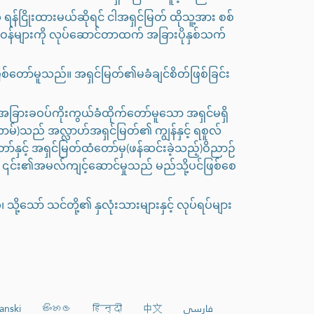
ရန်ငြိုးထားမယ်ဆိုရင် ငါအရှင်မြတ် ထိုသူ့အား စစ်
ဝန်များကို လုပ်ဆောင်တာထက် အခြားပိုနှစ်သက်
စ်တော်မူသည်။ အရှင်မြတ်၏မခံချင်စိတ်ဖြစ်ခြင်း
ြားခဝပ်ကိုးကွယ်ခံထိုက်တော်မူသော အရှင်မရှိ
စလာမ်)သည် အလ္လာဟ်အရှင်မြတ်၏ ကျွန်နှင့် ရစူလ်
နှင့် အရှင်မြတ်ထံတော်မှ(ဖန်ဆင်းခဲ့သည့်)ဝိညာဉ်
င် ၎င်း၏အမလ်ကျင့်ဆောင်မှုသည် မည်သို့ပင်ဖြစ်စေ
ို့သော် သင်တို့၏ နှလုံးသားများနှင့် လုပ်ရပ်များ
anski
සිංහල
हिन्दी
中文
فارسی