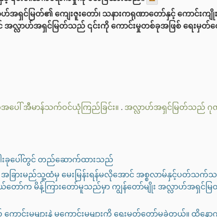
လာဟ်အရှင်မြတ်၏ ကျေးဇူးတော်၊ သနားကရုဏာတော်နှင့် ကောင်းကျိုးပြ
လျှင် အလ္လာဟ်အရှင်မြတ်သည် ၎င်းကို ကောင်းမှုတစ်ခုအဖြစ် ရေးမှတ
အပေါ် အီမာန်သက်ဝင်ယုံကြည်ခြင်း။
.
အလ္လာဟ်အရှင်မြတ်သည် ဂုဏ်
းငါးခုပေါ်တွင် တည်ဆောက်ထားသည်
 အခြားမည်သူ့ထံမှ မေးမြန်းရန်မလိုအောင် အစ္စလာမ်နှင့်ပတ်သက်သည့
ုယ်တော်က မိန့်ကြားတော်မူသည်မှာ ကျွန်တော်မျိုး အလ္လာဟ်အရှင
များနဲ့ မကောင်းမှုများကို ရေးမှတ်တော်မူခဲ့တယ်။ ထို့နောက် ယင်းအား ‌‌‌‌‌