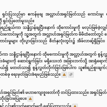
ရှင်းပြသည်မှာ ဧကန်မုချ အလ္လာဟ်အရှင်မြတ်သည် ကောင်းမှု၊ 
ု ရှင်းပြတော်မူသည်။
ရည်ရွယ်ကာ သန္နိဌာန်ချပြီးနောက် ထိုကောင်းမှုကို မလုပ်ဖြစ်ခဲ့လျ
းကောင်းမှုကို သူ့အတွက် အလ္လာဟ်အရှင်မြတ်က မိမိထံတော်တွင် ကေ
မှုများ တိုးပွားခြင်းသည် စိတ်နှလုံးတွင်း၌ အိခ်လာဆ်ွရှိခြင်း၊ အ
ာ သန္နိဌာန်ချပြီးနောက် ထိုမကောင်းမှုကို အလ္လာ့ဟ်အတွက် စွန့်လွ
များကို ဆောင်ရွက်ခြင်း မရှိသေးဘဲ အခြားဘက်သို့ အာရုံရောက်သွား
်၍ မတတ်သာ၍ စွန့်လွှတ်လိုက်ခြင်းဖြစ်ပါက သူ၏ရည်စူးချက်
ှုတစ်ခု ရေးမှတ်ခြင်းခံရမည်ဖြစ်သည်။
ဟ်အရှင်မြတ်၏ မဟာကျေးဇူးတော်ကို တင်ပြထားသည်။ အရှင်မြတ်သည
ိုးခြင်းမပြုပေ။
ုနှင့် ၎င်း၏သက်ရောက်မှုကို ဖော်ပြထားသည်။