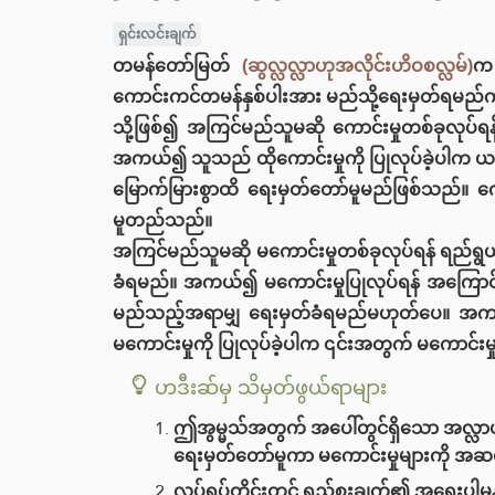
ရှင်းလင်းချက်
တမန်တော်မြတ်
(ဆွလ္လလ္လာဟုအလိုင်းဟိဝစလ္လမ်)
က 
ကောင်းကင်တမန်နှစ်ပါးအား မည်သို့ရေးမှတ်ရမည်ကိ
သို့ဖြစ်၍ အကြင်မည်သူမဆို ကောင်းမှုတစ်ခုလုပ်ရန်
အကယ်၍ သူသည် ထိုကောင်းမှုကို ပြုလုပ်ခဲ့ပါက ယင်
မြောက်မြားစွာထိ ရေးမှတ်တော်မူမည်ဖြစ်သည်။ ကောင်း
မူတည်သည်။
အကြင်မည်သူမဆို မကောင်းမှုတစ်ခုလုပ်ရန် ရည်ရွယ်က
ခံရမည်။ အကယ်၍ မကောင်းမှုပြုလုပ်ရန် အကြောင်းခံ
မည်သည့်အရာမျှ ရေးမှတ်ခံရမည်မဟုတ်ပေ။ အကယ
မကောင်းမှုကို ပြုလုပ်ခဲ့ပါက ၎င်းအတွက် မကောင်းမ
ဟဒီးဆ်မှ သိမှတ်ဖွယ်ရာများ
ဤအွမ္မသ်အတွက် အပေါ်တွင်ရှိသော အလ္လာ
ရေးမှတ်တော်မူကာ မကောင်းမှုများကို အဆတ
လုပ်ရပ်တိုင်းတွင် ရည်စူးချက်၏ အရေးပါမှ