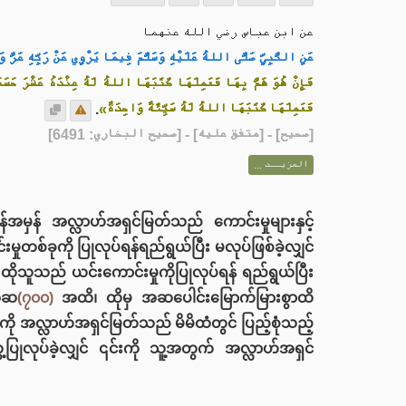
عن ابن عباس رضي الله عنهما
عَنِ النَّبِيِّ صَلَّى اللهُ عَلَيْهِ وَسَلَّمَ فِيمَا يَرْوِي عَنْ رَبِّهِ عَزَّ و:
فَإِنْ هُوَ هَمَّ بِهَا فَعَمِلَهَا كَتَبَهَا اللهُ لَهُ عِنْدَهُ عَشْرَ حَسَن
.
فَعَمِلَهَا كَتَبَهَا اللهُ لَهُ سَيِّئَةً وَاحِدَةً»
] - [متفق عليه] - [صحيح البخاري: 6491]
صحيح
[
المزيــد ...
အမှန် အလ္လာဟ်အရှင်မြတ်သည် ကောင်းမှုများနှင့်
ုတစ်ခုကို ပြုလုပ်ရန်ရည်ရွယ်ပြီး မလုပ်ဖြစ်ခဲ့လျှင်
ုသူသည် ယင်းကောင်းမှုကိုပြုလုပ်ရန် ရည်ရွယ်ပြီး
အဆ
(၇၀၀)
အထိ၊ ထိုမှ အဆပေါင်းမြောက်မြားစွာထိ
ကို အလ္လာဟ်အရှင်မြတ်သည် မိမိထံတွင် ပြည့်စုံသည့်
ုလုပ်ခဲ့လျှင် ၎င်းကို သူ့အတွက် အလ္လာဟ်အရှင်