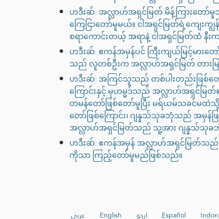
ဟဒီးဆ်: အလ္လာဟ်အရှင်မြတ် မိန့်ကြားတော်မူသ
ကြေငြာတော်မူမယ်။ ငါအရှင်မြတ်ရဲ့ကျေးကျွ
စရာကောင်းတယ့် အရာနဲ့ ငါအရှင်မြတ်ထံ နီး
ဟဒီးဆ်: ဧကန်အမှန်ပင် ကြီးကျယ်မြင့်မားတေ
သည် လူတစ်ဦးက အလ္လာဟ်အရှင်မြတ် တားမြ
ဟဒီးဆ်: အကြင်သူသည် တစ်ပါးတည်းဖြစ်တော်
ကြောင်းနှင့် မုဟမ္မဒ်သည် အလ္လာဟ်အရှင်မြတ်
တမန်တော်ဖြစ်တော်မူပြီး မရ်ယမ်သခင်မထဲသို့
တော်ဖြစ်ကြောင်း၊ ဂျန္နသ်သုခဘုံသည် အမှန်ဖ
အလ္လာဟ်အရှင်မြတ်သည် သူ့အား ဂျန္နသ်သုခဘု
ဟဒီးဆ်: ဧကန်အမှန် အလ္လာဟ်အရှင်မြတ်သည် သင်တ
ကိုသာ ကြည့်တော်မူမည်ဖြစ်သည်။
عربي
English
اردو
Español
Indon