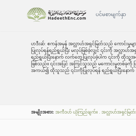
ပင်မစာမျက်နှာ
ဟဒီးဆ်:
ဧကန်အမှန် အလ္လာဟ်အရှင်မြတ်သည် ကောင်းမှုများနှင
ပြုလုပ်ရန်ရည်ရွယ်ပြီး မလုပ်ဖြစ်ခဲ့လျှင် ၎င်းကို အလ္လာ
ရည်ရွယ်ပြီးနောက် လက်တွေ့ပြုလုပ်ခဲ့ပါက ၎င်းကို ထိုသ
ဖြစ်သည်။ ၎င်းအပြင် အကြင်သူသည် မကောင်းမှုတစ်ခုကို ပြုလ
အကယ်၍ ထိုသူသည် ၎င်းကိုပြုလုပ်ရန် ရည်ရွယ်ပြီးနောက် 
အမျိုးအစား:
အကီဒဟ် ယုံကြည်ချက်။
.
အလ္လာဟ်အရှင်မြတ်