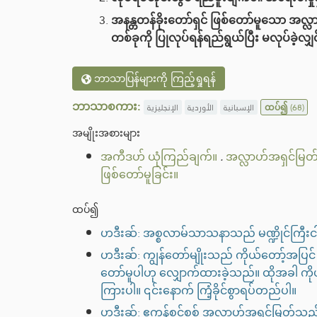
အနန္တတန်ခိုးတော်ရှင် ဖြစ်တော်မူသော အလ္
တစ်ခုကို ပြုလုပ်ရန်ရည်ရွယ်ပြီး မလုပ်ခဲ့
ဘာသာပြန်များကို ကြည့်ရှုရန်
ဘာသာစကား:
الإنجليزية
الأوردية
الإسبانية
ထပ်၍
(68)
အမျိုးအစားများ
အကီဒဟ် ယုံကြည်ချက်။
.
အလ္လာဟ်အရှင်မြတ်
ဖြစ်တော်မူခြင်း။
ထပ်၍
ဟဒီးဆ်: အစ္စလာမ်သာသနာသည် မဏ္ဍိုင်ကြီ
ဟဒီးဆ်: ကျွန်တော်မျိုးသည် ကိုယ်တော့်အပြင်
တော်မူပါဟု လျှောက်ထားခဲ့သည်။ ထိုအခါ ကိ
ကြားပါ။ ၎င်းနောက် ကြံ့ခိုင်စွာရပ်တည်ပါ။
ဟဒီးဆ်: ဧကန်စင်စစ် အလ္လာဟ်အရှင်မြတ်သည် ကောင်းမှု