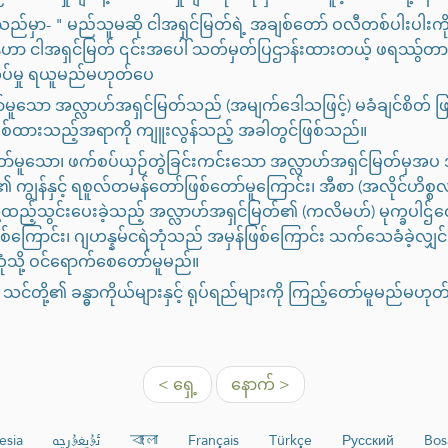
ည်မှာ- " မည်သူမဆို ငါအရှင်မြတ်ရဲ့ အချစ်တော် ဝလီတစ်ပါးပါးကို 
န်ဟာ ငါအရှင်မြတ် ၎င်းအပေါ် သတ်မှတ်ပြဌာန်းထားတယ့် ဖရဿ်ွတာ
ကပ်မှု ရယူမည်မဟုတ်ပေ
ာ်မူသော အလ္လာဟ်အရှင်မြတ်သည် (အမျက်ဒေါသဖြင့်) မခံချင်စိတ် ဖြ
စ်ထားသည့်အရာကို ကျူးလွန်သည့် အခါတွင်ဖြစ်သည်။
မူသော၊ ဖက်စပ်ယှဉ်တွဲခြင်းကင်းသော အလ္လာဟ်အရှင်မြတ်မှအပ အခ
၏ ကျွန်နှင့် ရစူလ်တမန်တော်ဖြစ်တော်မူကြောင်း၊ အီစာ (အလိုင်ဟိစ္
ထည့်သွင်းပေးခဲ့သည့် အလ္လာဟ်အရှင်မြတ်၏ (ကလိမဟ်) မုက္ခပါဌ်တော်
ြစ်ကြောင်း၊ ဂျဟန္နမ်ငရဲဘုံသည် အမှန်ဖြစ်ကြောင်း သက်သေခံခဲ့လျှ
ံသို့ ဝင်ရောက်စေတော်မူမည်။
ို့၏ ခန္ဓာကိုယ်များနှင့် ရုပ်ရည်များကို ကြည့်တော်မူမည်မဟုတ်၊ သ
< ရှေ့
နောက် >
esia
ئۇيغۇرچە
বাংলা
Français
Türkçe
Русский
Bos