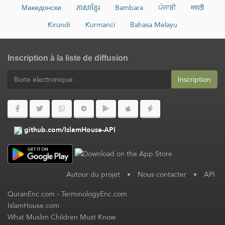
Македонски
ភាសាខ្មែរ
Bambara
ਪੰਜਾਬੀ
मराठी
Kirundi
Kurmancî
Bahasa Melayu
Inscription à la liste de diffusion
Inscription
github.com/IslamHouse-API
Autour du projet
•
Nous contacter
•
API
QuranEnc.com
-
TerminologyEnc.com
IslamHouse.com
What Muslim Children Must Know