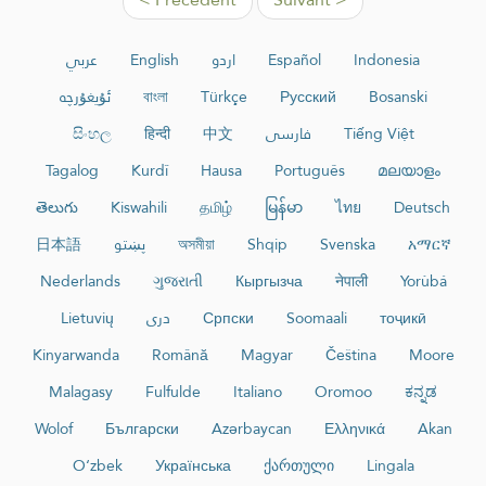
عربي
English
اردو
Español
Indonesia
ئۇيغۇرچە
বাংলা
Türkçe
Русский
Bosanski
සිංහල
हिन्दी
中文
فارسی
Tiếng Việt
Tagalog
Kurdî
Hausa
Português
മലയാളം
తెలుగు
Kiswahili
தமிழ்
မြန်မာ
ไทย
Deutsch
日本語
پښتو
অসমীয়া
Shqip
Svenska
አማርኛ
Nederlands
ગુજરાતી
Кыргызча
नेपाली
Yorùbá
Lietuvių
دری
Српски
Soomaali
тоҷикӣ
Kinyarwanda
Română
Magyar
Čeština
Moore
Malagasy
Fulfulde
Italiano
Oromoo
ಕನ್ನಡ
Wolof
Български
Azərbaycan
Ελληνικά
Akan
O‘zbek
Українська
ქართული
Lingala