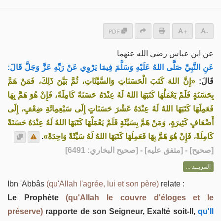
PDF
+
-
عن ابن عباس رضي الله عنهما
عَنِ النَّبِيِّ صَلَّى اللهُ عَلَيْهِ وَسَلَّمَ فِيمَا يَرْوِي عَنْ رَبِّهِ عَزَّ وَجَلَّ قَالَ:
قَالَ:
«إِنَّ اللهَ كَتَبَ الْحَسَنَاتِ وَالسَّيِّئَاتِ، ثُمَّ بَيَّنَ ذَلِكَ، فَمَنْ هَمَّ
بِحَسَنَةٍ فَلَمْ يَعْمَلْهَا كَتَبَهَا اللهُ لَهُ عِنْدَهُ حَسَنَةً كَامِلَةً، فَإِنْ هُوَ هَمَّ بِهَا
فَعَمِلَهَا كَتَبَهَا اللهُ لَهُ عِنْدَهُ عَشْرَ حَسَنَاتٍ إِلَى سَبْعِمِائَةِ ضِعْفٍ، إِلَى
أَضْعَافٍ كَثِيرَةٍ، وَمَنْ هَمَّ بِسَيِّئَةٍ فَلَمْ يَعْمَلْهَا كَتَبَهَا اللهُ لَهُ عِنْدَهُ حَسَنَةً
.
كَامِلَةً، فَإِنْ هُوَ هَمَّ بِهَا فَعَمِلَهَا كَتَبَهَا اللهُ لَهُ سَيِّئَةً وَاحِدَةً»
] - [متفق عليه] - [صحيح البخاري: 6491]
صحيح
[
المزيــد ...
Ibn 'Abbâs
(qu'Allah l'agrée, lui et son père)
relate :
Le Prophète
(qu'Allah le couvre d'éloges et le
préserve)
rapporte de son Seigneur, Exalté soit-Il,
qu'Il