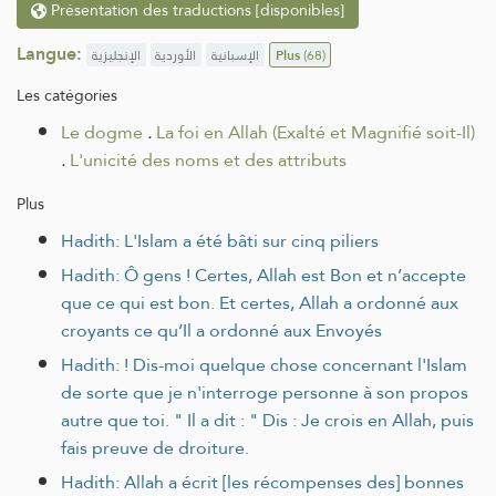
Présentation des traductions [disponibles]
Langue:
الإنجليزية
الأوردية
الإسبانية
Plus
(68)
Les catégories
Le dogme
.
La foi en Allah (Exalté et Magnifié soit-Il)
.
L'unicité des noms et des attributs
Plus
Hadith: L'Islam a été bâti sur cinq piliers
Hadith: Ô gens ! Certes, Allah est Bon et n’accepte
que ce qui est bon. Et certes, Allah a ordonné aux
croyants ce qu’Il a ordonné aux Envoyés
Hadith: ! Dis-moi quelque chose concernant l'Islam
de sorte que je n'interroge personne à son propos
autre que toi. " Il a dit : " Dis : Je crois en Allah, puis
fais preuve de droiture.
Hadith: Allah a écrit [les récompenses des] bonnes