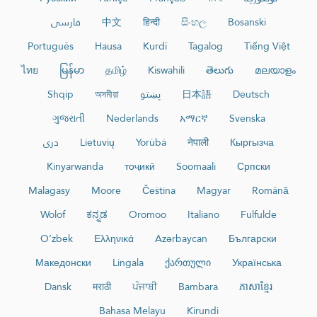
Bosanski
සිංහල
हिन्दी
中文
فارسی
Português
Hausa
Kurdî
Tagalog
Tiếng Việt
ไทย
မြန်မာ
தமிழ்
Kiswahili
తెలుగు
മലയാളം
Deutsch
日本語
پښتو
অসমীয়া
Shqip
ગુજરાતી
Nederlands
አማርኛ
Svenska
Кыргызча
नेपाली
Yorùbá
Lietuvių
دری
Kinyarwanda
тоҷикӣ
Soomaali
Српски
Malagasy
Moore
Čeština
Magyar
Română
Wolof
ಕನ್ನಡ
Oromoo
Italiano
Fulfulde
O‘zbek
Ελληνικά
Azərbaycan
Български
Македонски
Lingala
ქართული
Українська
Dansk
मराठी
ਪੰਜਾਬੀ
Bambara
ភាសាខ្មែរ
Bahasa Melayu
Kirundi