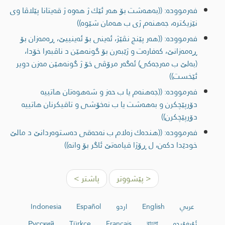
فەرموودە: ((به‌هه‌شت بۆ هه‌ر ئێك ژ هه‌وه‌ ژ قه‌یتانا پێلاڤا وی
نێزیكتره‌، جه‌هنه‌م ژی ب هه‌مان شێوه‌))
فەرموودە: ((هه‌ر پێنج نڤێژ، ئه‌ینی بۆ ئه‌ینییێ، ڕه‌مه‌زان بۆ
ڕه‌مه‌زانێ، كه‌فاره‌ت و ژێبه‌رن بۆ گونه‌هێن د ناڤبه‌را خۆدا،
(به‌لێ ب مه‌رجه‌كی) ئه‌گه‌ر مرۆڤی خۆ ژ گونه‌هێن مه‌زن دویر
ئێخست))
فەرموودە: ((جه‌هنه‌م یا ب حه‌ز و شه‌هوه‌تان هاتییه‌
دۆرپێچكرن و به‌هه‌شت یا ب نه‌خۆشی و تاقیكرنان هاتییه‌
دۆرپێچكرن))
فەرموودە: ((هنده‌ك زه‌لام ب نه‌حه‌قی ده‌ستوه‌ردانێ د مالێ
خودێدا دكه‌ن، ل ڕۆژا قیامه‌تێ ئاگر بۆ وانه‌))
< پێشووتر
پاشتر >
عربي
English
اردو
Español
Indonesia
ئۇيغۇرچە
বাংলা
Français
Türkçe
Русский