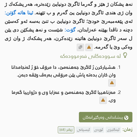
نه‌ھ پشكان ژ هێز و گه‌رما ئاگرێ دونیایێ زێده‌تره‌، هه‌ر پشكه‌ك ژ
وان ژی هندی ئاگرێ دونیایێ یێ گه‌رم و ب تێهنه‌.
ئینا هاته‌ گۆتن:
ئه‌ی پێغه‌مبه‌رێ خودێ؛ ئاگرێ دونیایێ ب تنێ به‌سه‌ ئه‌و كه‌سێن
دچنه‌ د ناڤدا بهێنه‌ عه‌زابدان،
گۆت:
شێست و نه‌ھ پشكێن دی یێن
ل سه‌ر ئاگرێ دونیایێ هاتینه‌ زێده‌كرن، هه‌ر پشكه‌ك ژ وان ژی
وه‌كی وێ یا گه‌رمه‌.
لە سوودەکانی فەرموودەکە
هشیاركرن ژ ئاگرێ جه‌هنه‌مێ، دا مرۆڤ خۆ ژ ئه‌نجامدانا
وان كاران بده‌ته‌ پاش یێن مرۆڤی به‌ره‌ڤ وێڤه‌ دبه‌ن.
مه‌زناهییا ئاگرێ جه‌هنه‌مێ و عه‌زابا وی و دژوارییا گه‌رما
وی.
پیشاندانی وەرگێڕانەکان
زمان:
ئینگلیزی
ئۆردی
ئیسپانی
زیاتر
(68)