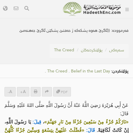
فەرموودە:
((ئاگرێ هه‌وه‌ پشكه‌كه‌ ژ حه‌فتێ پشكێن ئاگرێ جه‌هنه‌مێ
سه‌ره‌كی
پۆلێنکردنەکان
The Creed
پۆلێنکردن:
Belief in the Last Day
.
The Creed
.
-
+
PDF
عَنْ أَبِي هُرَيْرَةَ رَضِيَ اللَّهُ عَنْهُ أَنَّ رَسُولَ اللَّهِ صَلَّى اللهُ عَلَيْهِ وَسَلَّمَ
قَالَ:
«نَارُكُمْ جُزْءٌ مِنْ سَبْعِينَ جُزْءًا مِنْ نَارِ جَهَنَّمَ»
،
قِيلَ:
يَا رَسُولَ اللَّهِ،
إِنْ كَانَتْ لَكَافِيَةً.
قَالَ:
«فُضِّلَتْ عَلَيْهِنَّ بِتِسْعَةٍ وَسِتِّينَ جُزْءًا كُلُّهُنَّ