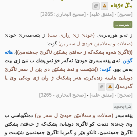
مِثْلُ حَرِّهَا»
.
[
صحيح
] - [متفق عليه] - [صحيح البخاري: 3265]
المزيــد ...
ژ ئه‌بو هورەیرەى
(خودێ ژێ ڕازی بیت)
ژ پێغەمبەرێ خودێ
(صەلات و سەلامێن خودێ ل سەر بن)
گۆت:
((ئاگرێ هه‌وه‌ پشكه‌كه‌ ژ حه‌فتێ پشكێن ئاگرێ جه‌هنه‌مێ)
)،
هاته‌
گۆتن:
ئه‌ی پێغه‌مبه‌رێ خودێ؛ ئه‌گه‌ر خۆ ئه‌و پشك ب تنێ ژی بیت
به‌س بوو،
گۆت:
((شێست و نه‌ھ پشكێن دی یێن ل سه‌ر ئاگرێ
دونیایێ هاتینه‌ زێده‌كرن، هه‌ر پشكه‌ك ژ وان ژی وه‌كی وێ یا
گه‌رمه‌)
).
[صحيح]
- [متفق عليه]
-
[صحيح البخاري - 3265]
شیکردنەوە
پێغه‌مبه‌ر
(صه‌لات و سه‌لامێن خودێ ل سه‌ر بن)
ده‌نگوباسی ب
وێ چه‌ندێ دده‌ت كو ئاگرێ دونیایێ پشكه‌كه‌ ژ حه‌فتێ پشكێن
ئاگرێ جه‌هنه‌مێ، ئانكو هێز و گه‌رما ئاگرێ جه‌هنه‌مێ شێست و