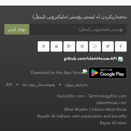
بەشداریکردن لە لیستی پۆستی ئەلیکترۆنی (ئیمێڵ)
تۆمار کردن
github.com/IslamHouse-API
دەربارەی پرۆژە
•
پەیوەندیمان پێوە بکە
•
API
QuranEnc.com
-
TerminologyEnc.com
IslamHouse.com
What Muslim Children Must Know
Riyadh Al-Salheen with explanation and benefits
Bayan Al-Islam