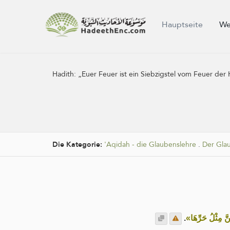
Hauptseite
We
Hadith:
„Euer Feuer ist ein Siebzigstel vom Feuer der 
Die Kategorie:
'Aqidah - die Glaubenslehre
.
Der Gla
.
«نَّ مِثْلُ حَرِّهَا