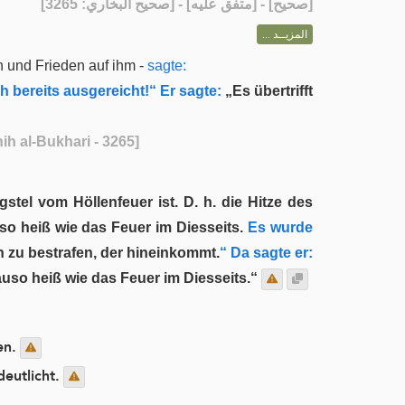
] - [متفق عليه] - [صحيح البخاري: 3265]
صحيح
[
المزيــد ...
n und Frieden auf ihm -
sagte:
h bereits ausgereicht!“ Er sagte:
„Es übertrifft
ih al-Bukhari - 3265]
stel vom Höllenfeuer ist. D. h. die Hitze des
so heiß wie das Feuer im Diesseits.
Es wurde
 zu bestrafen, der hineinkommt.
“ Da sagte er:
nauso heiß wie das Feuer im Diesseits.“
en.
deutlicht.