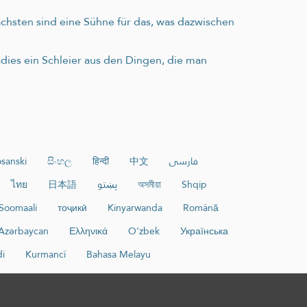
hsten sind eine Sühne für das, was dazwischen
dies ein Schleier aus den Dingen, die man
sanski
සිංහල
हिन्दी
中文
فارسی
ไทย
日本語
پښتو
অসমীয়া
Shqip
Soomaali
тоҷикӣ
Kinyarwanda
Română
Azərbaycan
Ελληνικά
O‘zbek
Українська
di
Kurmancî
Bahasa Melayu