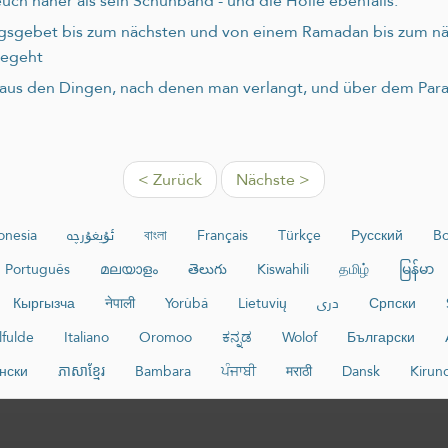
uch näher als sein Schuhband - und die Hölle ebenfalls.
agsgebet bis zum nächsten und von einem Ramadan bis zum näc
begeht
r aus den Dingen, nach denen man verlangt, und über dem Para
< Zurück
Nächste >
onesia
ئۇيغۇرچە
বাংলা
Français
Türkçe
Русский
Bo
Português
മലയാളം
తెలుగు
Kiswahili
தமிழ்
မြန်မာ
Кыргызча
नेपाली
Yorùbá
Lietuvių
دری
Српски
lfulde
Italiano
Oromoo
ಕನ್ನಡ
Wolof
Български
нски
ភាសាខ្មែរ
Bambara
ਪੰਜਾਬੀ
मराठी
Dansk
Kirun