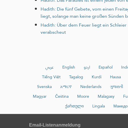
Hadith: Das Paradies ist einem jeden von e
Hadith: Die fünf Gebete, vom einen Freit
liegt, solange man keine großen Sünden 
Hadith: Über dem Feuer liegt ein Schleie
verabscheut
عربي
English
اردو
Español
Ind
Tiếng Việt
Tagalog
Kurdî
Hausa
Svenska
አማርኛ
Nederlands
ગુજરાતી
Magyar
Čeština
Moore
Malagasy
Fu
ქართული
Lingala
Македо
Email-Listenanmeldung