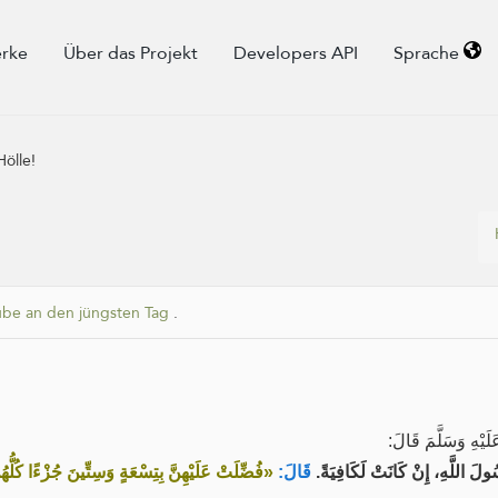
rke
Über das Projekt
Developers API
Sprache
Hölle!
ube an den jüngsten Tag
.
َلَيْهِ وَسَلَّمَ قَالَ
ُولَ اللَّهِ، إِنْ كَانَتْ لَكَافِيَةً
قَالَ:
فُضِّلَتْ عَلَيْهِنَّ بِتِسْعَةٍ وَسِتِّينَ جُزْءًا كُلُّهُ»