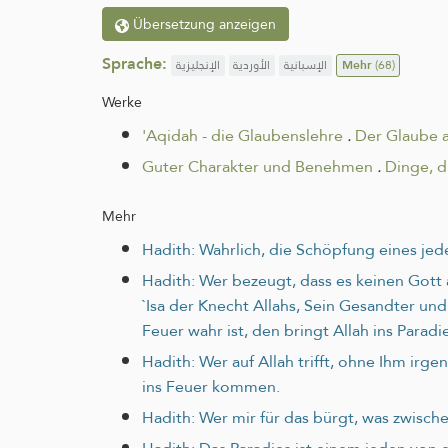
Übersetzung anzeigen
Sprache:
الإنجليزية
الأوردية
الإسبانية
Mehr
(68)
Werke
'Aqidah - die Glaubenslehre
.
Der Glaube a
Guter Charakter und Benehmen
.
Dinge, d
Mehr
Hadith: Wahrlich, die Schöpfung eines je
Hadith: Wer bezeugt, dass es keinen Gott 
`Isa der Knecht Allahs, Sein Gesandter un
Feuer wahr ist, den bringt Allah ins Parad
Hadith: Wer auf Allah trifft, ohne Ihm irg
ins Feuer kommen.
Hadith: Wer mir für das bürgt, was zwisch