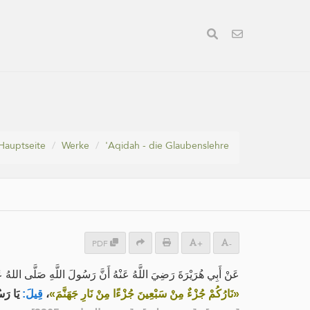
Hauptseite
Werke
'Aqidah - die Glaubenslehre
PDF
+
-
عَنْ أَبِي هُرَيْرَةَ رَضِيَ اللَّهُ عَنْهُ أَنَّ رَسُولَ اللَّهِ صَلَّى اللهُ ع:
يَا رَس.
قِيلَ:
،
«نَارُكُمْ جُزْءٌ مِنْ سَبْعِينَ جُزْءًا مِنْ نَارِ جَهَنَّمَ»