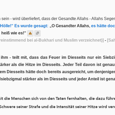
sein - wird überliefert, dass der Gesandte Allahs - Allahs Sege
 Hölle!“ Es wurde gesagt:
„O Gesandter Allahs,
es hätte doc
 heiß wie es!“
reinstimmend bei al-Bukhari und Muslim verzeichnet)]
-
[Sah
hm - teilt mit, dass das Feuer im Diesseits nur ein Siebzig
rker als die Hitze im Diesseits. Jeder Teil davon ist genau
em Diesseits hätte doch bereits ausgereicht, um denjenigen
siebzigmal stärker als im Diesseits und jeder Anteil ist ge
t die Menschen sich von den Taten fernhalten, die dazu führ
chwere seiner Strafe und die Intensität seiner Hitze wird ver