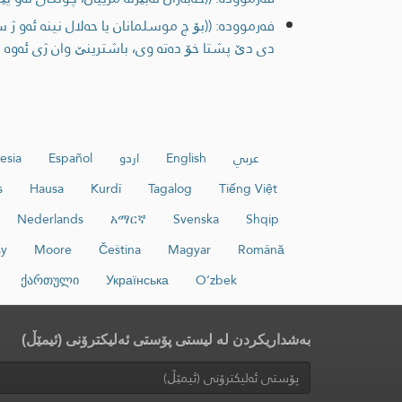
فەرموودە: ((بۆ چ موسلمانان یا حه‌لال نینه‌ ئه‌و ژ
دی دێ پشتا خۆ ده‌ته‌ وی، باشترینێ وان ژی ئه‌وه
عربي
English
اردو
Español
esia
s
Hausa
Kurdî
Tagalog
Tiếng Việt
Nederlands
አማርኛ
Svenska
Shqip
sy
Moore
Čeština
Magyar
Română
ქართული
Українська
O‘zbek
بەشداریکردن لە لیستی پۆستی ئەلیکترۆنی (ئیمێڵ)