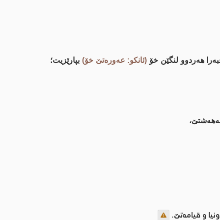
به‌را هه‌ردوو لنگێن خۆ
(ئانكو: عه‌وره‌تێ خۆ)
بپارێزیت؛
‌هه‌شتێ،
ونیا و قیامه‌تێ.