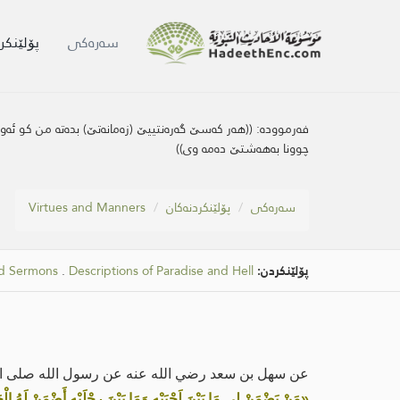
سه‌ره‌كی
پۆلێنکر
فەرموودە:
((هه‌ر كه‌سێ گه‌ره‌نتییێ (زه‌مانه‌تێ) بده‌ته‌ من كو ئه‌
چوونا به‌هه‌شتێ ده‌مه‌ وی))
سه‌ره‌كی
پۆلێنکردنەکان
Virtues and Manners
پۆلێنکردن:
Descriptions of Paradise and Hell
.
nd Sermons
عن سهل بن سعد رضي الله عنه عن رسول الله صلى الل
«مَنْ يَضْمَنْ لِي مَا بَيْنَ لَحْيَيْهِ وَمَا بَيْنَ رِجْلَيْهِ أَضْمَنْ لَهُ الْجَ