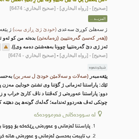
[
صحيح
] - [رواه البخاري] - [صحيح البخاري: 6474]
المزيــد ...
ژ سه‌هلێ كوڕێ سه‌عدی
(خودێ ژێ ڕازی بیت)
ژ پێغ
((هه‌ر كه‌سێ گه‌ره‌نتییێ (زه‌مانه‌تێ)
بده‌ته‌ من كو ئه‌و 
ئه‌ز ژی دێ گه‌ره‌نتییا چوونا به‌هه‌شتێ ده‌مه‌ وی)).
[صحيح]
- [رواه البخاري]
-
[صحيح البخاري - 6474]
شیکردنەوە
پێغه‌مبه‌ر
(صه‌لات و سه‌لامێن خودێ ل سه‌ر بن)
به‌حسێ 
ئێك: پاراستنا ئه‌زمانی ژ گۆتنا وی تشتێ خودایێ مه‌زن پ
دوو: پاراستنا عه‌وره‌تی ژ كه‌ڤتنا د ناڤ كارێ خراب و زین
چونكی ئه‌ڤ هه‌ردوو ئه‌ندامه‌؛ گه‌له‌ك گونه‌ھ پێ دهێنه‌ 
لە سوودەکانی فەرموودەکە
پاراستنا ئه‌زمانی و عه‌وره‌تی ڕێكه‌كه‌ بۆ چوونا
ب تایبه‌ت به‌حسێ ئه‌زمانی و عه‌وره‌تی هاته‌ كرن؛