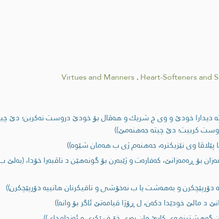
Virtues and Manners
.
Heart-Softeners and 
‌ دیدارا خودێ و وی چ شریك و هه‌ڤال بۆ خودێ دروست نه‌كربن؛ دێ چیته‌
ست كربیت؛ دێ چیته‌ جه‌هنه‌مێ))
ا پێلاڤا وی نێزیكتره‌، جه‌هنه‌م ژی ب هه‌مان شێوه‌))
ه‌زان بۆ ڕه‌مه‌زانێ، كه‌فاره‌ت و ژێبه‌رن بۆ گونه‌هێن د ناڤبه‌را خۆدا، (به‌لێ
ه‌ دۆرپێچكرن و به‌هه‌شت یا ب نه‌خۆشی و تاقیكرنان هاتییه‌ دۆرپێچكرن))
 د مالێ خودێدا دكه‌ن، ل ڕۆژا قیامه‌تێ ئاگر بۆ وانه‌))
 یێن گه‌هشتینه‌ وی كارێ وان به‌ری خۆ فڕێكری و ئه‌نجامدای))