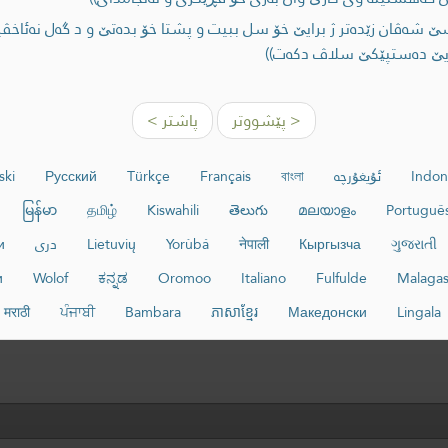
 سێ شه‌ڤان زێده‌تر ژ برایێ خۆ سل ببيت و پشتا خۆ بده‌تێ و د گه‌ل نه‌ئاخڤ
‌ یێ ده‌ستپێكێ سلاڤ دكه‌ت))
< پێشووتر
پاشتر >
Indon
ئۇيغۇرچە
বাংলা
Français
Türkçe
Русский
ski
မြန်မာ
தமிழ்
Kiswahili
తెలుగు
മലയാളം
Portuguê
ગુજરાતી
Кыргызча
नेपाली
Yorùbá
Lietuvių
دری
и
и
Wolof
ಕನ್ನಡ
Oromoo
Italiano
Fulfulde
Malaga
मराठी
ਪੰਜਾਬੀ
Bambara
ភាសាខ្មែរ
Македонски
Lingala