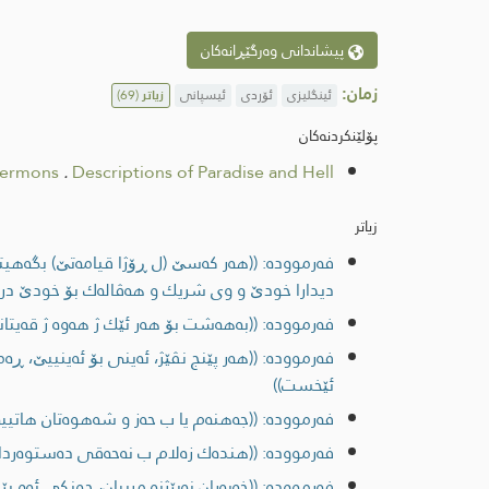
پیشاندانی وەرگێڕانەکان
زمان:
ئینگلیزی
ئۆردی
ئیسپانی
زیاتر
(69)
پۆلێنکردنەکان
Sermons
.
Descriptions of Paradise and Hell
زیاتر
فەرموودە: ((هەر کەسێ (ل ڕۆژا قیامەتێ) بگه‌هیته
دیدارا خودێ و وی شریك و هه‌ڤاله‌ك بۆ خودێ درو
فەرموودە: ((به‌هه‌شت بۆ هه‌ر ئێك ژ هه‌وه‌ ژ قه‌یتان
فەرموودە: ((هه‌ر پێنج نڤێژ، ئه‌ینی بۆ ئه‌ینییێ، ڕه‌م
ئێخست))
فەرموودە: ((جه‌هنه‌م یا ب حه‌ز و شه‌هوه‌تان هاتیی
فەرموودە: ((هنده‌ك زه‌لام ب نه‌حه‌قی ده‌ستوه‌ردانێ
فەرموودە: ((خه‌به‌ران نه‌بێژنه‌ مرییان، چونكی ئه‌و