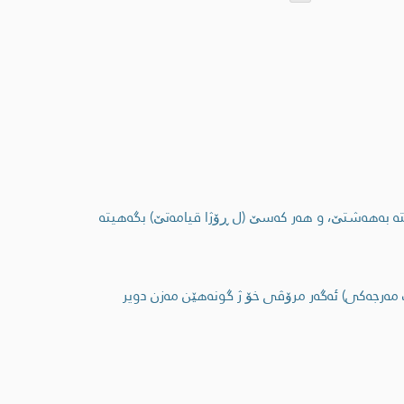
 به‌هه‌شتێ، و هه‌ر کەسێ (ل ڕۆژا قیامەتێ) بگه‌هیته‌
 ب مه‌رجه‌كی) ئه‌گه‌ر مرۆڤی خۆ ژ گونه‌هێن مه‌زن دویر