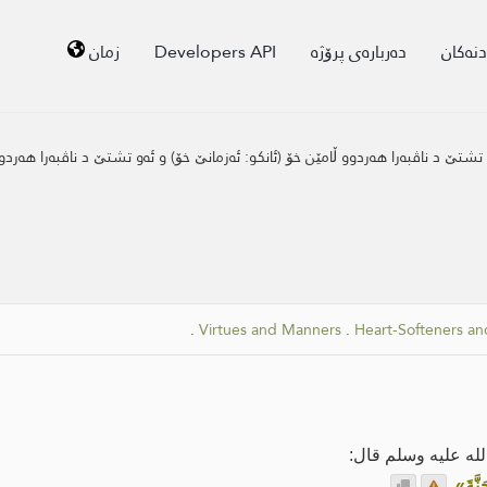
دنەکان
دەربارەی پرۆژە
Developers API
زمان
و تشتێ د ناڤبه‌را هه‌ردوو ڵامێن خۆ (ئانكو: ئه‌زمانێ خۆ) و ئه‌و تشتێ د ناڤبه‌را هه‌ردوو
.
Virtues and Manners
.
Heart-Softeners a
ه عليه وسلم قال:
نَّةَ»
.