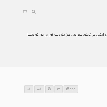
 لنگێن خۆ (ئانكو: عه‌وره‌تێ خۆ) بپارێزیت؛ ئه‌ز ژی دێ گه‌ره‌نتییا
-
+
PDF