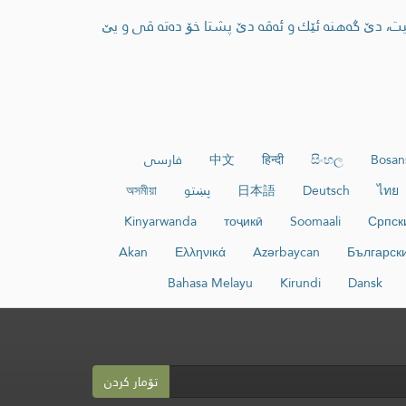
یت، دێ گه‌هنه‌ ئێك و ئه‌ڤه‌ دێ پشتا خۆ ده‌ته‌ ڤی و یێ
Bosan
සිංහල
हिन्दी
中文
فارسی
ไทย
Deutsch
日本語
پښتو
অসমীয়া
Kinyarwanda
тоҷикӣ
Soomaali
Српск
Akan
Ελληνικά
Azərbaycan
Българск
Bahasa Melayu
Kirundi
Dansk
تۆمار کردن