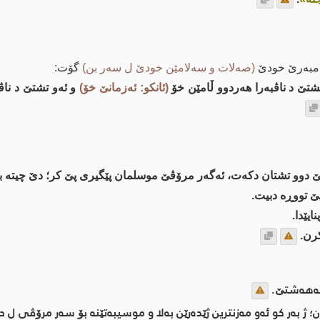
ەمبەرێ خودێ
(صەلات و سەلامێن خودێ ل سەر بن)
گۆت:
تشتێ د ناڤبه‌را هه‌ردوو ڵامێن خۆ
(ئانكو: ئه‌زمانێ خۆ)
و ئه‌و تشتێ د ناڤ
دوو تشتان دكه‌ت، ئه‌گه‌ر مرۆڤێ موسلمان پێگیری پێ كر؛ دێ چیته‌ به
ێ تووڕه‌ دبیت.
ایێدا.
كرن.
 به‌هه‌شتێ.
 ژ به‌ر كو ئه‌و مه‌زنترین ژێده‌رێن به‌لا و موسیبه‌تێنه‌ بۆ سه‌ر مرۆڤی ل د