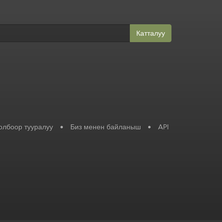
Катталуу
олбоор тууралуу
•
Биз менен байланыш
•
API