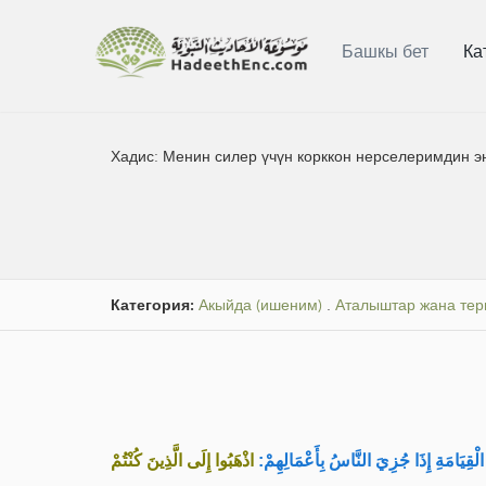
Башкы бет
Ка
Хадис:
Менин силер үчүн корккон нерселеримдин эң
Категория:
Акыйда (ишеним)
.
Аталыштар жана те
ِيَامَةِ إِذَا جُزِيَ النَّاسُ بِأَعْمَالِهِمْ
اذْهَبُوا إِلَى الَّذِينَ كُنْتُمْ