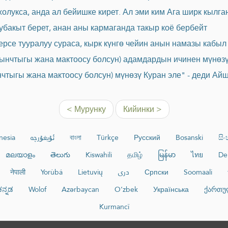
олукса, анда ал бейишке кирет. Ал эми ким Ага ширк кылган
бакыт берет, анан аны кармаганда такыр коё бербейт
ерсе тууралуу сураса, кырк күнгө чейин анын намазы кабыл
тынчтыгы жана мактоосу болсун) адамдардын ичинен мүнөз
чтыгы жана мактоосу болсун) мүнөзү Куран эле" - деди Ай
< Мурунку
Кийинки >
nesia
ئۇيغۇرچە
বাংলা
Türkçe
Русский
Bosanski
සි
മലയാളം
తెలుగు
Kiswahili
தமிழ்
မြန်မာ
ไทย
De
नेपाली
Yorùbá
Lietuvių
دری
Српски
Soomaali
ಕನ್ನಡ
Wolof
Azərbaycan
O‘zbek
Українська
ქართუ
Kurmancî