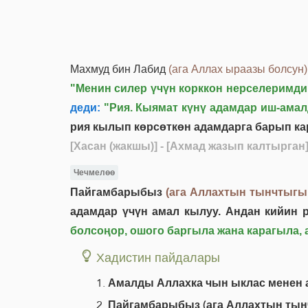
Махмуд бин Лабид
(ага Аллах ыраазы болсун)
"Менин силер үчүн корккон нерселеримдин
деди:
"Рия. Кыямат күнү адамдар иш-ама
рия кылып көрсөткөн адамдарга барып кар
[Хасан (жакшы)]
- [Ахмад жазып калтырган
Чечмелөө
Пайгамбарыбыз
(ага Аллахтын тынчтыгы
адамдар үчүн амал кылуу. Андан кийин 
болсоңор, ошого баргыла жана карагыла, 
Хадистин пайдалары
Амалды Аллахка чын ыклас менен а
Пайгамбарыбыз (ага Аллахтын тынч