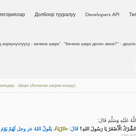
тегориялар
Долбоор тууралуу
Developers API
Ти
 коркунучтуусу - кичине ширк". "Кичине ширк деген эмне?" - дешт
рминдер
.
Ширк (Аллахка шерик кошуу)
.
هُ عَلَيْهِ وَسَلَّمَ قَالَ
لشِّرْكُ الْأَصْغَرُ يَا رَسُولَ اللهِ؟
قَالَ:
«الرِّيَاءُ،
يَقُولُ اللهُ عز وجل لَهُمْ يَوْمَ الْق: