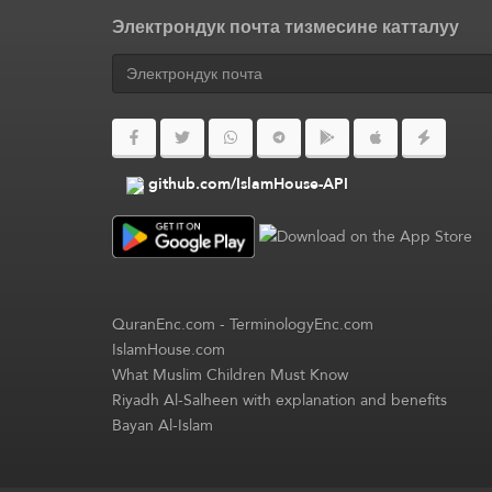
Электрондук почта тизмесине катталуу
github.com/IslamHouse-API
QuranEnc.com
-
TerminologyEnc.com
IslamHouse.com
What Muslim Children Must Know
Riyadh Al-Salheen with explanation and benefits
Bayan Al-Islam