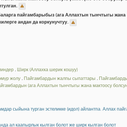
мтулган.
аларга пайгамбарыбыз (ага Аллахтын тынчтыгы жана 
килерге андан да коркунучтуу.
миндер
.
Ширк (Аллахка шерик кошуу)
өмүр жолу
.
Пайгамбардын жалпы сыпаттары
.
Пайгамбарды
йгамбардын (ага Аллахтын тынчтыгы жана мактоосу болсу
мдар сыйына турган эстеликке (идол) айлантпа. Аллах па
анда ал каапырлык кылган болот же ширк кылган болот