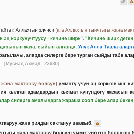
айтат: Аллахтын элчиси
(ага Аллахтын тынчтыгы жана макт
 эң коркунучтуусу - кичине ширк"
.
"Кичине ширк деген
лдарынын жаза, сыйын алганда,
Улук Алла Таала аларг
агылачы, аларда силерге бере турган сыйды таба алар
]
-
[Муснад Ахмад - 23630]
 жана мактоосу болсун)
үммөтү үчүн эң корккон иш: ки
рия кылган адамдардын кыямат күнүндөгү жазасын к
алар силерге амалыңарга жараша сооп бере алар бекен
ткаруу жана риядан сактануу ваажыб.
тыгы жана мактоосу болсун) үммөтүнө өтө боорукер б