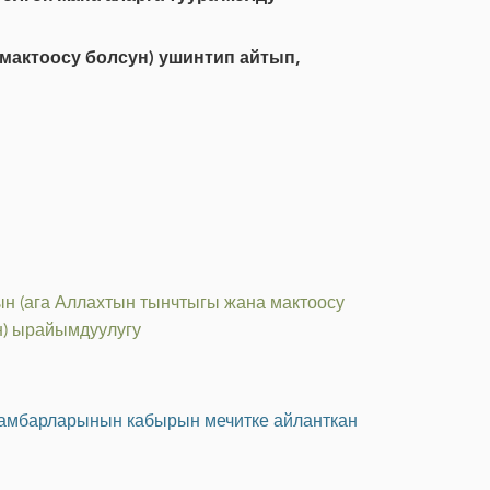
мактоосу болсун) ушинтип айтып,
н (ага Аллахтын тынчтыгы жана мактоосу
н) ырайымдуулугу
йгамбарларынын кабырын мечитке айланткан