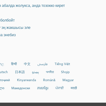
 абалда жолукса, анда тозокко кирет
 болбойт
ү эң жакшысы эле
ша энебиз
ංහල
हिन्दी
中文
فارسی
Tiếng Việt
utsch
日本語
پښتو
অসমীয়া
Shqip
тоҷикӣ
Kinyarwanda
Română
Magyar
ლი
Македонски
ភាសាខ្មែរ
ਪੰਜਾਬੀ
मराठी