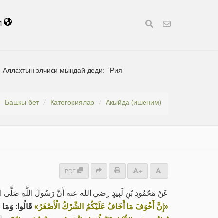
л
и. Аллахтын элчиси мындай деди: "Рия
Башкы бет
Категориялар
Акыйда (ишеним)
PDF
+
-
عَنْ مَحْمُودِ بْنِ لَبِيدٍ رضي الله عنه أَنَّ رَسُولَ اللَّهِ صَلَّى اللَّ:
«إِنَّ أَخْوَفَ مَا أَخَافُ عَلَيْكُمُ الشِّرْكُ الْأَصْغَرُ»
قَالُوا: وَمَا ا