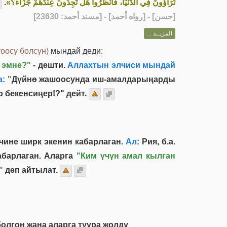
.
تُرَاؤُونَ فِي الدُّنْيَا، فَانْظُرُوا هَلْ تَجِدُونَ عِنْدَهُمْ جَزَاءً؟»
] - [رواه أحمد] - [مسند أحمد: 23630]
حسن
[
المزيــد ...
оосу болсун)
мындай деди:
 эмне?"
- дешти.
Аллахтын элчиси мындай
а:
"
Дүйнө жашоосунда иш-амалдарыңарды
 бекенсиңер!?" дейт.
чине ширк экенин кабарлаган.
Ал:
Рия, б.а.
абарлаган. Аларга
"Ким үчүн амал кылган
"
деп айтылат.
олгон жана аларга туура жолду