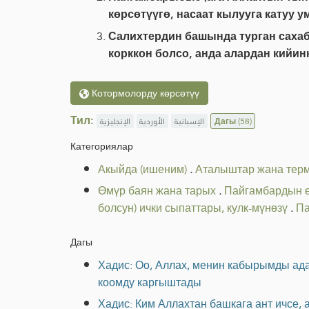
көрсөтүүгө, насаат кылууга катуу у
Салихтердин башында турган сахаб
корккон болсо, анда алардан кийин
Котормолорду көрсөтүү
Тил:
الإنجليزية
الأوردية
الإسبانية
Дагы
(58)
Категориялар
Акыйда (ишеним)
.
Аталыштар жана тер
Өмүр баян жана тарых
.
Пайгамбардын 
болсун) ички сыпаттары, кулк-мүнөзү
.
Па
Дагы
Хадис: Оо, Аллах, менин кабырымды ада
коомду каргыштады
Хадис: Ким Аллахтан башкага ант ичсе, 