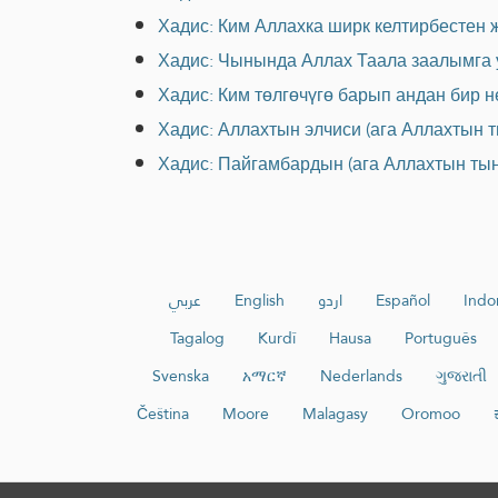
Хадис: Ким Аллахка ширк келтирбестен ж
Хадис: Чынында Аллах Таала заалымга у
Хадис: Ким төлгөчүгө барып андан бир н
Хадис: Аллахтын элчиси (ага Аллахтын 
Хадис: Пайгамбардын (ага Аллахтын тын
عربي
English
اردو
Español
Indo
Tagalog
Kurdî
Hausa
Português
Svenska
አማርኛ
Nederlands
ગુજરાતી
Čeština
Moore
Malagasy
Oromoo