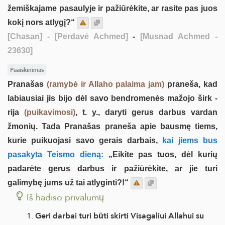
žemiškajame pasaulyje ir pažiūrėkite, ar rasite pas juos
kokį nors atlygį?“
[Chasan]
- [Perdavė Achmed]
-
[Musnad Achmed -
23630]
Paaiškinimas
Pranašas
(ramybė ir Allaho palaima jam)
praneša, kad
labiausiai jis bijo dėl savo bendromenės mažojo širk -
rija
(puikavimosi)
, t. y., daryti gerus darbus vardan
žmonių. Tada Pranašas praneša apie bausmę tiems,
kurie puikuojasi savo gerais darbais,
kai jiems bus
pasakyta Teismo dieną:
„Eikite pas tuos, dėl kurių
padarėte gerus darbus ir pažiūrėkite, ar jie turi
galimybę jums už tai atlyginti?!“
Iš hadiso privalumų
Geri darbai turi būti skirti Visagaliui Allahui su