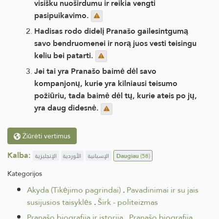
visišku nuoširdumu ir reikia vengti
pasipuikavimo.
Hadisas rodo didelį Pranašo gailesintgumą
savo bendruomenei ir norą juos vesti teisingu
keliu bei patarti.
Jei tai yra Pranašo baimė dėl savo
kompanjonų, kurie yra kilniausi teisumo
požiūriu, tada baimė dėl tų, kurie ateis po jų,
yra daug didesnė.
Žiūrėti vertimus
Kalba:
الإنجليزية
الأوردية
الإسبانية
Daugiau
(58)
Kategorijos
Akyda (Tikėjimo pagrindai)
.
Pavadinimai ir su jais
susijusios taisyklės
.
Širk - politeizmas
Pranašo biografija ir istorija
.
Pranašo biografija