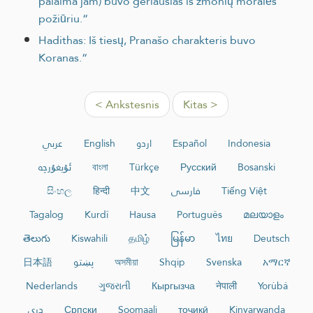
palaima jam) buvo geriausias iš žmonių moralės
požiūriu.“
Hadithas: Iš tiesų, Pranašo charakteris buvo
Koranas.“
< Ankstesnis
Kitas >
عربي
English
اردو
Español
Indonesia
ئۇيغۇرچە
বাংলা
Türkçe
Русский
Bosanski
සිංහල
हिन्दी
中文
فارسی
Tiếng Việt
Tagalog
Kurdî
Hausa
Português
മലയാളം
తెలుగు
Kiswahili
தமிழ்
မြန်မာ
ไทย
Deutsch
日本語
پښتو
অসমীয়া
Shqip
Svenska
አማርኛ
Nederlands
ગુજરાતી
Кыргызча
नेपाली
Yorùbá
دری
Српски
Soomaali
тоҷикӣ
Kinyarwanda