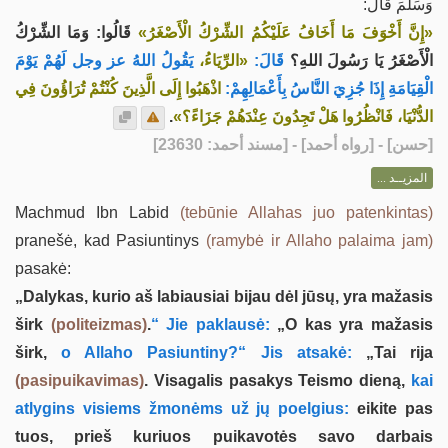
وَسَلَّمَ قَالَ:
«إِنَّ أَخْوَفَ مَا أَخَافُ عَلَيْكُمُ الشِّرْكُ الْأَصْغَرُ»
قَالُوا: وَمَا الشِّرْكُ
الْأَصْغَرُ يَا رَسُولَ اللهِ؟
قَالَ:
«الرِّيَاءُ،
يَقُولُ اللهُ عز وجل لَهُمْ يَوْمَ
الْقِيَامَةِ إِذَا جُزِيَ النَّاسُ بِأَعْمَالِهِمْ:
اذْهَبُوا إِلَى الَّذِينَ كُنْتُمْ تُرَاؤُونَ فِي
.
الدُّنْيَا، فَانْظُرُوا هَلْ تَجِدُونَ عِنْدَهُمْ جَزَاءً؟»
] - [رواه أحمد] - [مسند أحمد: 23630]
حسن
[
المزيــد ...
Machmud Ibn Labid
(tebūnie Allahas juo patenkintas)
pranešė, kad Pasiuntinys
(ramybė ir Allaho palaima jam)
pasakė:
„Dalykas, kurio aš labiausiai bijau dėl jūsų, yra mažasis
širk
(politeizmas)
.
“ Jie paklausė:
„O kas yra mažasis
širk,
o Allaho Pasiuntiny?“ Jis atsakė:
„Tai rija
(pasipuikavimas)
. Visagalis pasakys Teismo dieną,
kai
atlygins visiems žmonėms už jų poelgius:
eikite pas
tuos, prieš kuriuos puikavotės savo darbais