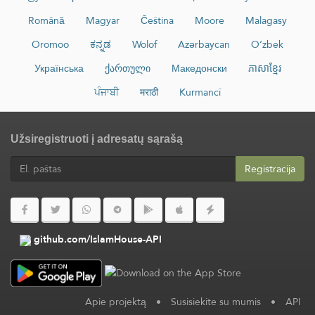
Română
Magyar
Čeština
Moore
Malagasy
Oromoo
ಕನ್ನಡ
Wolof
Azərbaycan
O‘zbek
Українська
ქართული
Македонски
ភាសាខ្មែរ
ਪੰਜਾਬੀ
मराठी
Kurmancî
Užsiregistruoti į adresatų sąrašą
Registracija
github.com/IslamHouse-API
Apie projektą
•
Susisiekite su mumis
•
API