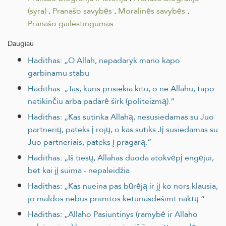
(syra)
.
Pranašo savybės
.
Moralinės savybės
.
Pranašo gailestingumas
Daugiau
Hadithas: „O Allah, nepadaryk mano kapo
garbinamu stabu
Hadithas: „Tas, kuris prisiekia kitu, o ne Allahu, tapo
netikinčiu arba padarė širk (politeizmą).“
Hadithas: „Kas sutinka Allahą, nesusiedamas su Juo
partnerių, pateks į rojų, o kas sutiks Jį susiedamas su
Juo partneriais, pateks į pragarą.“
Hadithas: „Iš tiesų, Allahas duoda atokvėpį engėjui,
bet kai jį suima - nepaleidžia
Hadithas: „Kas nueina pas būrėją ir jį ko nors klausia,
jo maldos nebus priimtos keturiasdešimt naktų.“
Hadithas: „Allaho Pasiuntinys (ramybė ir Allaho