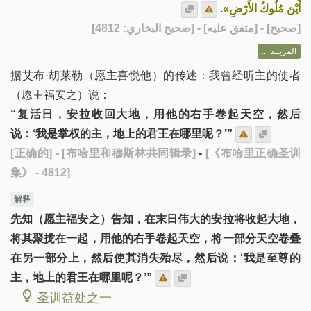
.
أَيْنَ مُلُوكُ الأَرْضِ»
] - [متفق عليه] - [صحيح البخاري: 4812]
صحيح
[
المزيــد ...
据艾布·胡莱勒（愿主喜悦他）的传述：我曾经听主的使者
（愿主福安之）说：
“复活日，安拉收回大地，用他的右手卷起天空，然后
说：‘我是掌权的主，地上的君王在哪里呢？’”
[正确的]
- [布哈里和穆斯林共同辑录]
-
[《布哈里正确圣训
集》 - 4812]
解释
先知（愿主福安之）告知，在末日伟大的安拉将收起大地，
将其聚拢在一起，用他的右手卷起天空，将一部分天空卷叠
在另一部分上，然后使其消失殆尽，然后说：‘我是至尊的
主，地上的君王在哪里呢？’”
圣训益处之一