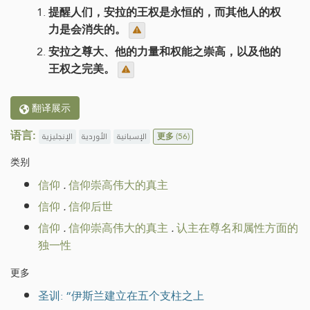
提醒人们，安拉的王权是永恒的，而其他人的权
力是会消失的。
安拉之尊大、他的力量和权能之崇高，以及他的
王权之完美。
翻译展示
语言:
الإنجليزية
الأوردية
الإسبانية
更多
(56)
类别
信仰
.
信仰崇高伟大的真主
信仰
.
信仰后世
信仰
.
信仰崇高伟大的真主
.
认主在尊名和属性方面的
独一性
更多
圣训: “伊斯兰建立在五个支柱之上