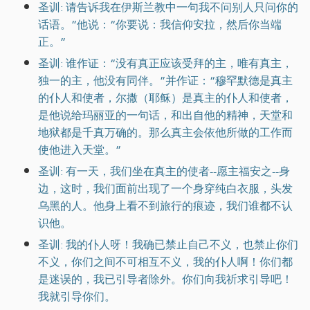
圣训: 请告诉我在伊斯兰教中一句我不问别人只问你的
话语。”他说：“你要说：我信仰安拉，然后你当端
正。”
圣训: 谁作证：“没有真正应该受拜的主，唯有真主，
独一的主，他没有同伴。”并作证：“穆罕默德是真主
的仆人和使者，尔撒（耶稣）是真主的仆人和使者，
是他说给玛丽亚的一句话，和出自他的精神，天堂和
地狱都是千真万确的。那么真主会依他所做的工作而
使他进入天堂。”
圣训: 有一天，我们坐在真主的使者--愿主福安之--身
边，这时，我们面前出现了一个身穿纯白衣服，头发
乌黑的人。他身上看不到旅行的痕迹，我们谁都不认
识他。
圣训: 我的仆人呀！我确已禁止自己不义，也禁止你们
不义，你们之间不可相互不义，我的仆人啊！你们都
是迷误的，我已引导者除外。你们向我祈求引导吧！
我就引导你们。