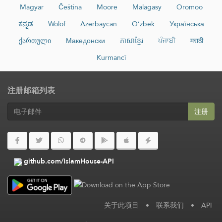
Magyar
Čeština
Moore
Malagasy
Oromoo
ಕನ್ನಡ
Wolof
Azərbaycan
O‘zbek
Українська
ქართული
Македонски
ភាសាខ្មែរ
ਪੰਜਾਬੀ
मराठी
Kurmancî
注册邮箱列表
注册
github.com/IslamHouse-API
关于此项目
•
联系我们
•
API