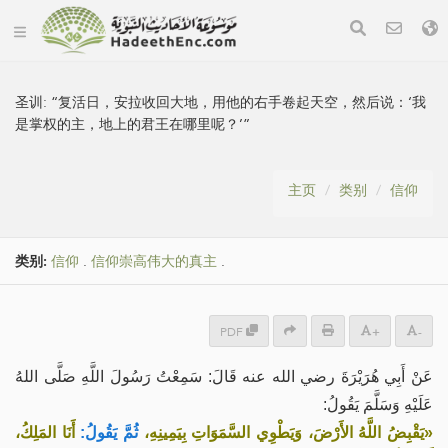
圣训:
“复活日，安拉收回大地，用他的右手卷起天空，然后说：‘我
是掌权的主，地上的君王在哪里呢？’”
主页
类别
信仰
类别:
信仰
.
信仰崇高伟大的真主
.
PDF
+
-
عَنْ أَبِي هُرَيْرَةَ رضي الله عنه قَالَ: سَمِعْتُ رَسُولَ اللَّهِ صَلَّى اللهُ
عَلَيْهِ وَسَلَّمَ يَقُولُ:
«يَقْبِضُ اللَّهُ الأَرْضَ، وَيَطْوِي السَّمَوَاتِ بِيَمِينِهِ،
ثُمَّ يَقُولُ:
أَنَا المَلِكُ،