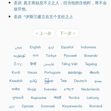
圣训: 真主将姑息不义之人，但当他抓住他时，将不会
放开他。
圣训: “伊斯兰建立在五个支柱之上
< 上一步
下一步 >
عربي
English
اردو
Español
Indonesia
ئۇيغۇرچە
বাংলা
Türkçe
Русский
Bosanski
සිංහල
हिन्दी
فارسی
Tiếng Việt
Tagalog
Kurdî
Hausa
Português
മലയാളം
తెలుగు
Kiswahili
தமிழ்
မြန်မာ
ไทย
Deutsch
پښتو
অসমীয়া
Shqip
Svenska
አማርኛ
Nederlands
ગુજરાતી
Кыргызча
नेपाली
Yorùbá
Lietuvių
دری
Српски
Soomaali
Kinyarwanda
Română