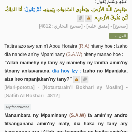
عَلَيْهِ وَسَلَّمَ يَقُولُ:
«يَقْبِضُ اللَّهُ الأَرْضَ، وَيَطْوِي السَّمَوَاتِ بِيَمِينِهِ،
ثُمَّ يَقُولُ:
أَنَا المَلِكُ،
.
أَيْنَ مُلُوكُ الأَرْضِ»
] - [متفق عليه] - [صحيح البخاري: 4812]
صحيح
[
المزيــد ...
Tatitra azo avy amin'i Abou Horaira
(R.A)
niteny hoe : Izaho
dia nandre an'ny Mpaminany
(S.A.W)
niteny manao hoe :
“Allah mamehy ny tany sy mamehy ny lanitra amin’ny
tànany ankavanana,
dia hoy Izy :
Izaho no Mpanjaka,
aiza ireo mpanjakan’ny tany?”
[Mari-pototra]
- [Notantarain’i Bokhari sy Moslim]
-
[Sahìh Al-Bokhari - 4812]
Ny fanazavana
Manambara ny Mpaminany
(S.A.W)
fa amin'ny andro
fitsanganana amin'ny maty, dia haka ny tany ary
hanangona azy i Allah, ary hamoritra ny lanitra amin'ny