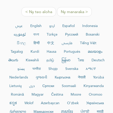
< Ny teo aloha
Ny manaraka >
عربي
English
اردو
Español
Indonesia
ئۇيغۇرچە
বাংলা
Türkçe
Русский
Bosanski
සිංහල
हिन्दी
中文
فارسی
Tiếng Việt
Tagalog
Kurdî
Hausa
Português
മലയാളം
తెలుగు
Kiswahili
தமிழ்
မြန်မာ
ไทย
Deutsch
پښتو
অসমীয়া
Shqip
Svenska
አማርኛ
Nederlands
ગુજરાતી
Кыргызча
नेपाली
Yorùbá
Lietuvių
دری
Српски
Soomaali
Kinyarwanda
Română
Magyar
Čeština
Moore
Oromoo
ಕನ್ನಡ
Wolof
Azərbaycan
O‘zbek
Українська
ქართული
Македонски
ភាសាខ្មែរ
ਪੰਜਾਬੀ
मराठी