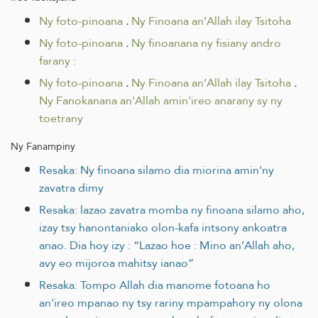
Ny foto-pinoana
.
Ny Finoana an’Allah ilay Tsitoha
Ny foto-pinoana
.
Ny finoanana ny fisiany andro
farany :
Ny foto-pinoana
.
Ny Finoana an’Allah ilay Tsitoha
.
Ny Fanokanana an'Allah amin'ireo anarany sy ny
toetrany
Ny Fanampiny
Resaka: Ny finoana silamo dia miorina amin'ny
zavatra dimy
Resaka: lazao zavatra momba ny finoana silamo aho,
izay tsy hanontaniako olon-kafa intsony ankoatra
anao. Dia hoy izy : “Lazao hoe : Mino an’Allah aho,
avy eo mijoroa mahitsy ianao”
Resaka: Tompo Allah dia manome fotoana ho
an'ireo mpanao ny tsy rariny mpampahory ny olona