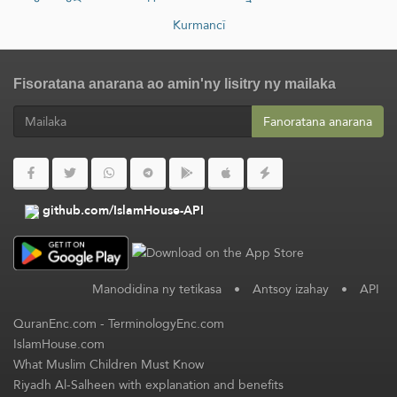
Kurmancî
Fisoratana anarana ao amin'ny lisitry ny mailaka
Fanoratana anarana
github.com/IslamHouse-API
Manodidina ny tetikasa
•
Antsoy izahay
•
API
QuranEnc.com
-
TerminologyEnc.com
IslamHouse.com
What Muslim Children Must Know
Riyadh Al-Salheen with explanation and benefits