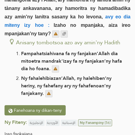
tànany ankavanana, ary hamoritra sy hamadibadika
azy amin'ny lanitra sasany ka ho levona,
avy eo dia
miteny izy hoe :
Izaho no mpanjaka, aiza ireo
mpanjakan'ny tany?
Anisany tombotsoa azo avy amin'ny Hadith
Fampahatsiahivana fa ny fanjakan’Allah dia
mitoetra mandrak'izay fa ny fanjakan’ny hafa
dia ho foana.
Ny fahalehibiazan’Allah, ny halehiben’ny
heriny, ny fahefany ary ny fahafenoan’ny
fanjakany.
Fanehoana ny dikan-teny
Ny Fiteny:
الإنجليزية
الأوردية
الإسبانية
Ny Fanampiny
(56)
Ireo fisokajiana