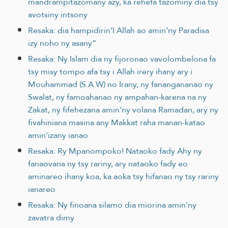
mandrampitazomany azy, ka rehefa tazominy dia tsy
avotsiny intsony
Resaka: dia hampidirin’I Allah ao amin’ny Paradisa
izy noho ny asany”
Resaka: Ny Islam dia ny fijoronao vavolombelona fa
tsy misy tompo afa tsy i Allah irery ihany ary i
Mouhammad (S.A.W) no Irany, ny fanangananao ny
Swalat, ny famoahanao ny ampahan-karena na ny
Zakat, ny fifehezana amin'ny volana Ramadan, ary ny
fivahiniana masina any Makkat raha manan-katao
amin'izany ianao
Resaka: Ry Mpanompoko! Nataoko fady Ahy ny
fanaovana ny tsy rariny, ary nataoko fady eo
aminareo ihany koa, ka aoka tsy hifanao ny tsy rariny
ianareo
Resaka: Ny finoana silamo dia miorina amin'ny
zavatra dimy