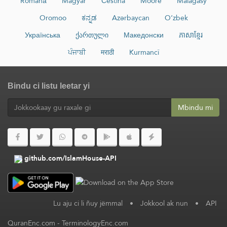
Română
Magyar
Čeština
Moore
Malagasy
Oromoo
ಕನ್ನಡ
Azərbaycan
O‘zbek
Українська
ქართული
Македонски
ភាសាខ្មែរ
ਪੰਜਾਬੀ
मराठी
Kurmancî
Bindu ci listu leetar yi
Mbindu mi
github.com/IslamHouse-API
Lu aju ci li ñuy jëmmal
•
Jokkool ak nun
•
API
QuranEnc.com
-
TerminologyEnc.com