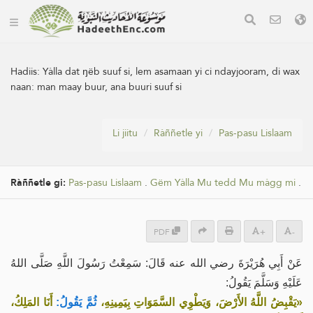
Hadiis:
Yàlla dat ŋëb suuf si, lem asamaan yi ci ndayjooram, di wax
naan: man maay buur, ana buuri suuf si
Li jiitu
Ràññetle yi
Pas-pasu Lislaam
Ràññetle gi:
Pas-pasu Lislaam
.
Gëm Yàlla Mu tedd Mu màgg mi
.
PDF
+
-
عَنْ أَبِي هُرَيْرَةَ رضي الله عنه قَالَ: سَمِعْتُ رَسُولَ اللَّهِ صَلَّى اللهُ
عَلَيْهِ وَسَلَّمَ يَقُولُ:
«يَقْبِضُ اللَّهُ الأَرْضَ، وَيَطْوِي السَّمَوَاتِ بِيَمِينِهِ،
ثُمَّ يَقُولُ:
أَنَا المَلِكُ،