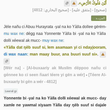
.
أَيْنَ مُلُوكُ الأَرْضِ»
] - [متفق عليه] - [صحيح البخاري: 4812]
صحيح
[
المزيــد ...
Jële nañu ci Abuu Hurayrata -yal na ko Yàlla dollee gërëm-
mu wax ne:
dégg naa Yonnente Yàlla bi -yal na ko Yàlla
dolli xéewal ak mucc-
muy wax ne:
«Yàlla dat ŋëb suuf si, lem asamaan yi ci ndayjooram,
di wax naan:
man maay buur, ana buuri suuf si»
.
[Wér na]
- [Al-buxaariy ak Muslim dëppoo nañu ci
génnee ko ci seen ñaari téere yi gën a wér]
-
[Téere Al-
buxaariy bi gën a wér - 4812]
Leeral gi
Yonnente bi -yal na ko Yàlla dolli xéewal ak mucc- day
xamle ne yawmal xiyaam Yàlla day ŋëb suuf si dajale