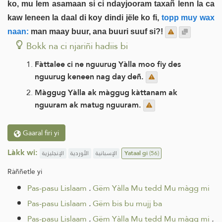
ko, mu lem asamaan si ci ndayjooram taxañ lenn la ca
kaw leneen la daal di koy dindi jële ko fi,
topp muy wax
naan:
man maay buur, ana buuri suuf si?!
Bokk na ci njariñi hadiis bi
Fàttalee ci ne nguurug Yàlla moo fiy des
nguurug keneen nag day deñ.
Màggug Yàlla ak màggug kàttanam ak
nguuram ak matug nguuram.
Gaaral firi yi
Làkk wi:
الإنجليزية
الأوردية
الإسبانية
Yataal gi
(56)
Ràññetle yi
Pas-pasu Lislaam
.
Gëm Yàlla Mu tedd Mu màgg mi
Pas-pasu Lislaam
.
Gëm bis bu mujj ba
Pas-pasu Lislaam
.
Gëm Yàlla Mu tedd Mu màgg mi
.