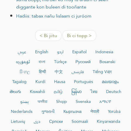
diggante kon buleen di tooñante
Hadiis: tabax nañu lislaam ci juróom
< Bi jiitu
Bi ci topp >
عربي
English
اردو
Español
Indonesia
ئۇيغۇرچە
বাংলা
Türkçe
Русский
Bosanski
සිංහල
हिन्दी
中文
فارسی
Tiếng Việt
Tagalog
Kurdî
Hausa
Português
മലയാളം
తెలుగు
Kiswahili
தமிழ்
မြန်မာ
ไทย
Deutsch
پښتو
অসমীয়া
Shqip
Svenska
አማርኛ
Nederlands
ગુજરાતી
Кыргызча
नेपाली
Yorùbá
Lietuvių
دری
Српски
Soomaali
Kinyarwanda