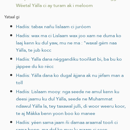
Wéetal Yàlla ci ay turam ak i meloom
Yataal gi
Hadiis: tabax nañu lislaam ci juróom
Hadiis: wax ma ci Lislaam wax joo xam ne duma ko
laaj kenn ku dul yaw, mu ne ma : "waxal gëm naa
Yàlla, te jub kocc
Hadiis: Yalla dana néggandiku tooñkat bi, ba bu ko
jàppee du ko rëcc
Hadiis: Yàlla dana ko dugal àjjana ak nu jëfam man a
toll
Hadiis: Lislaam mooy: nga seede ne amul kenn ku
deesi jaamu ku dul Yàlla, seede ne Muhammat
ndawul Yàlla la, tey taxawal julli, di woor weeru koor,
te aj Màkka benn yoon boo ko manee
Hadiis: yéen sama jaam ñi damaa araamal tooñ ci
sama bopp, ma def ko muy lu araam ci seen