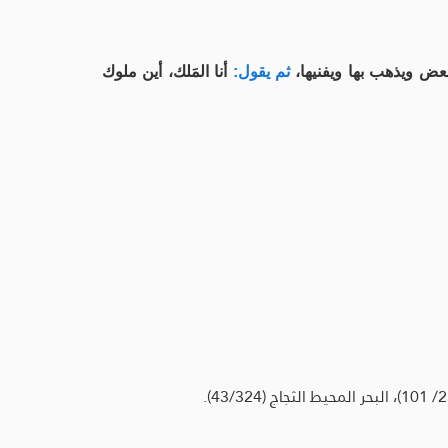
 بعض ويذهب بها ويفنيها،
ثم يقول:
أنا المَلك، أين ملوك