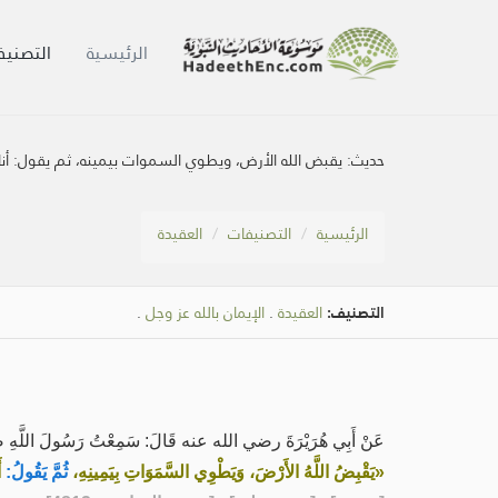
الرئيسية
التصنيف
حديث:
يقبض الله الأرض، ويطوي السموات بيمينه، ثم يقول: أنا
الرئيسية
التصنيفات
العقيدة
التصنيف:
العقيدة
.
الإيمان بالله عز وجل
.
عَنْ أَبِي هُرَيْرَةَ رضي الله عنه قَالَ: سَمِعْتُ رَسُولَ اللَّهِ صَلَّ
«يَقْبِضُ اللَّهُ الأَرْضَ، وَيَطْوِي السَّمَوَاتِ بِيَمِينِهِ،
ثُمَّ يَقُولُ:
أَ