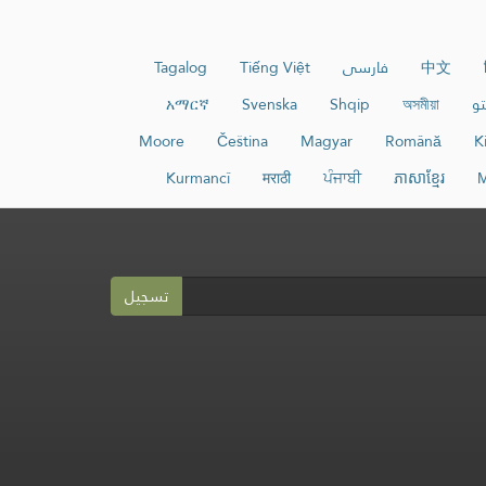
中文
فارسی
Tiếng Việt
Tagalog
و
অসমীয়া
Shqip
Svenska
አማርኛ
Moore
Čeština
Magyar
Română
K
Kurmancî
मराठी
ਪੰਜਾਬੀ
ភាសាខ្មែរ
М
تسجيل