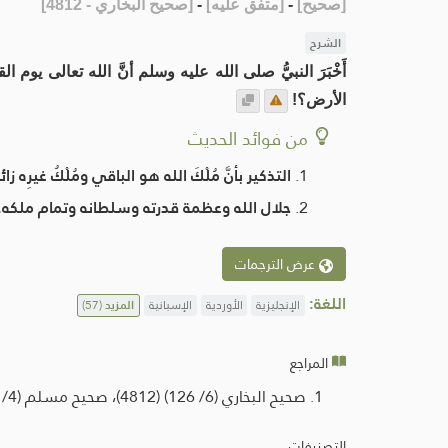
[
صحيح
]
-
[
متفق عليه
]
-
[
صحيح البخاري - 4812
]
الشرح
أَخْبَرَ النبيُّ صلى الله عليه وسلم أنَّ الله تعالى يو
الأرض؟!
من فوائد الحديث
التذكير بأنَّ مُلْكَ الله هو الباقي ومُلْكُ غيرِه زائ
جلال الله وعظمة قدرته وسلطانه وتمام ملكه.
عرض الترجمات
اللغة:
الإنجليزية
الأوردية
الإسبانية
المزيد
(57)
المراجع
صحيح البخاري (6/ 126) (4812)، صحيح مسلم (4/ 2148) (2787)، فتح الباري (13/367)، عمدة القاري شرح صحيح البخاري (23/ 101)، البحر المحيط الثجاج (43/324).
التصنيفات