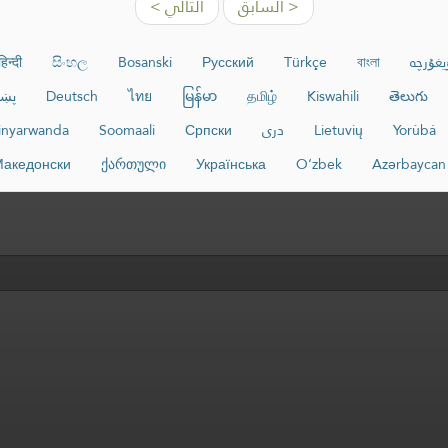
< السابق
التالي >
يغۇرچە
বাংলা
Türkçe
Русский
Bosanski
සිංහල
हिन्दी
తెలుగు
Kiswahili
தமிழ்
မြန်မာ
ไทย
Deutsch
پښت
Yorùbá
Lietuvių
دری
Српски
Soomaali
inyarwanda
акедонски
ქართული
Українська
O‘zbek
Azərbaycan