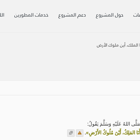
ات
حول المشروع
دعم المشروع
خدمات المطورين
الل
 الملك، أين ملوك الأرض
ى اللهُ عَلَيْهِ وَسَلَّمَ يَقُولُ:
نَا المَلِكُ، أَيْنَ مُلُوكُ الأَرْضِ»
.