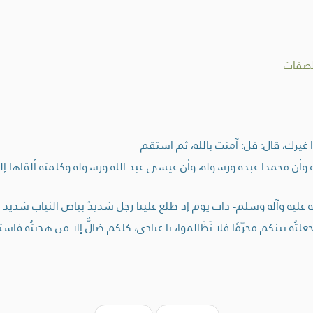
لصفات
غيرك، قال: قل: آمنت بالله، ثم استقم
وأن محمدا عبده ورسوله، وأن عيسى عبد الله ورسوله وكلمته ألقاها إلى مري
ليه وآله وسلم- ذات يوم إذ طلع علينا رجل شديدُ بياض الثياب شديد سواد
تُه بينكم محرَّمًا فلا تَظَالموا، يا عبادي، كلكم ضالٌّ إلا من هديتُه 