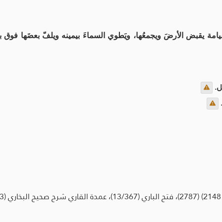
م القيامة يقبض الأرضَ ويجمعُها، ويَطوي السماءَ بيمينه ويلفّ بعضَها فوق
ل.