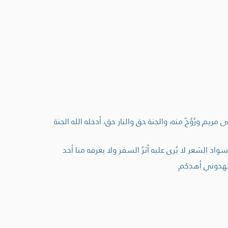
م ورُوُحٌ منه، والجنة حق والنار حق، أدخله الله الجنة
 الشعر لا يُرى عليه أثرُ السفر ولا يعرفه منا أحد
فاستهدوني أهدكم