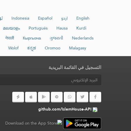
English
اردو
Español
Indonesia
ئۇ
മലയാളം
Português
Hausa
Kurdî
नेपाली
Кыргызча
ગુજરાતી
Nederlands
Wolof
ಕನ್ನಡ
Oromoo
Malagasy
التسجيل في القائمة البريدية
github.com/IslamHouse-API