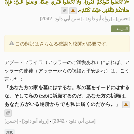
«لَا تَجْعَلُوا بُيُوتَكُمْ قُبُورًا، وَلَا تَجْعَلُوا قَبْرِي عِيدًا، وَصَلُّوا عَلَيَّ؛ فَإِنَّ
.
صَلَاتَكُمْ تَبْلُغُنِي حَيْثُ كُنْتُمْ»
] - [رواه أبو داود] - [سنن أبي داود: 2042]
حسن
[
المزيــد ...
この翻訳はさらなる確認と校閲が必要です.
アブー・フライラ（アッラーのご満悦あれ）によれば、ア
ッラーの使徒（アッラーからの祝福と平安あれ）は、こう
言った：
「あなた方の家を墓にはするな。私の墓をイードにはする
な。そして私のために祈願するのだ。あなた方の祈願は、
あなた方がいる場所からでも私に届くのだから。」
[حسن]
- [رواه أبو داود]
-
[سنن أبي داود - 2042]
注釈