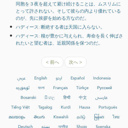
同胞を３夜を超えて避け続けることは、ムスリムに
とって許されない。そして彼らの内より優れている
のが、先に挨拶を始める方なのだ。
ハディース: 断絶する者は天国に入らない。
ハディース: 糧が豊かに与えられ、寿命を長く伸ばさ
れたいと望む者は、近親関係を保つのだ。
< 前へ
次へ >
عربي
English
اردو
Español
Indonesia
ئۇيغۇرچە
বাংলা
Français
Türkçe
Русский
Bosanski
සිංහල
हिन्दी
中文
فارسی
Tiếng Việt
Tagalog
Kurdî
Hausa
Português
മലയാളം
తెలుగు
Kiswahili
தமிழ்
မြန်မာ
ไทย
Deutsch
پښتو
অসমীয়া
Shqip
Svenska