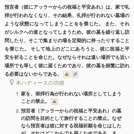
預言者（彼にアッラーからの祝福と平安あれ）は、家で礼
拝が行われなくなり、その結果、礼拝が行われない墓場の
ような状態になってしまうことをを禁じた。 また、それ
がシルクへの道となってしまうため、彼の墓を繰り返し訪
問したり、そこで集まりの場を定期的に持ったりすること
を禁じた。 そして地上のどこにあろうと、彼に祝福と平
安を祈ることを命じた。なぜならそれは遠い場所でも近い
場所でも等しく彼に届くためであり、彼の墓を頻繁に訪れ
る必要はないからである。
本ハディースの功徳
家を、崇拝行為が行われない場所としてしまう
ことの禁止。
預言者（アッラーからの祝福と平安あれ）の墓
の訪問を目的として旅行することの禁止。なぜ
なら預言者は彼に対する祝福祈願を命じはした
が、それはどこからでも届くためである。ま