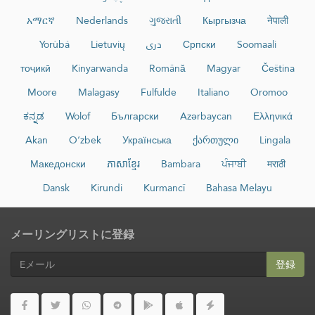
አማርኛ
Nederlands
ગુજરાતી
Кыргызча
नेपाली
Yorùbá
Lietuvių
دری
Српски
Soomaali
тоҷикӣ
Kinyarwanda
Română
Magyar
Čeština
Moore
Malagasy
Fulfulde
Italiano
Oromoo
ಕನ್ನಡ
Wolof
Български
Azərbaycan
Ελληνικά
Akan
O‘zbek
Українська
ქართული
Lingala
Македонски
ភាសាខ្មែរ
Bambara
ਪੰਜਾਬੀ
मराठी
Dansk
Kirundi
Kurmancî
Bahasa Melayu
メーリングリストに登録
登録