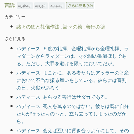
言語:
الإنجليزية
الأوردية
الإسبانية
さらに見る
(69)
カテゴリー
諸々の徳と礼儀作法
.
諸々の徳
.
善行の徳
さらに見る
ハディース: ５度の礼拝、金曜礼拝から金曜礼拝、ラ
マダーンからラマダーンは、その間の罪滅ぼしであ
る。ただし、大罪を避ける限りにおいてだが。
ハディース: まことに、ある者たちはアッラーの財産
において不当な振る舞いをしている。彼らには審判
の日、火獄があろう。
ハディース: あらゆる善行はサダカである。
ハディース: 死人を罵るのではない。彼らは既に自分
たちが行ったものへと、立ち去ってしまったのだか
ら。
ハディース: 会えば互いに背き合うようにして、その