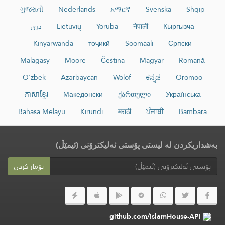
ગુજરાતી
Nederlands
አማርኛ
Svenska
Shqip
Кыргызча
नेपाली
Yorùbá
Lietuvių
دری
Kinyarwanda
тоҷикӣ
Soomaali
Српски
Malagasy
Moore
Čeština
Magyar
Română
O‘zbek
Azərbaycan
Wolof
ಕನ್ನಡ
Oromoo
ភាសាខ្មែរ
Македонски
ქართული
Українська
Bahasa Melayu
Kirundi
मराठी
ਪੰਜਾਬੀ
Bambara
بەشداریکردن لە لیستی پۆستی ئەلیکترۆنی (ئیمێڵ)
تۆمار کردن
github.com/IslamHouse-API