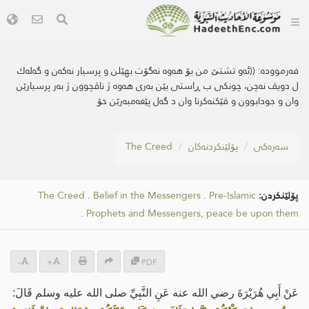
فەرموودە:
((ئه‌و تشتێ من بۆ هه‌وه‌ نه‌گۆت بهێلن و پرسیار نه‌كه‌ن و گه‌له‌ك
ل دویڤ نه‌چن، چونکی ب ڕاستی یێن به‌ری هه‌وه‌ ژ ناڤچوون ژ به‌ر پرسیارێن
وان و جودابوون و ڤێكنه‌كرنا وان د گه‌ل پێغه‌مبه‌رێن خۆ
سه‌ره‌كی
پۆلێنکردنەکان
The Creed
پۆلێنکردن:
Pre-Islamic
.
Belief in the Messengers
.
The Creed
.
Prophets and Messengers, peace be upon them
-
+
PDF
عَنْ أَبِي هُرَيْرَةَ رضي الله عنه عَنِ النَّبِيِّ صلى الله عليه وسلم قَالَ: