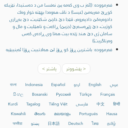
فەرموودە: ((ئه‌ز ب وی كه‌مه‌ یێ نه‌فسا من د ده‌ستیدا، نێزیكه‌
كوڕێ مه‌ریه‌مێ (عیسا) د ناڤ هه‌وه‌دا بهێته‌ خوار وه‌ك
دادوه‌ره‌كێ دادپه‌روه‌ر، ڤێجا دێ خاچێ شكێنیت، دێ به‌ڕازی
كوژیت، دێ زێڕه‌سه‌رێ (جزیێ) ڕاكه‌ت و ناهێلیت و مال و
سامان ژی دێ هند زێده‌ بیت هه‌تا وی ڕاده‌ی كه‌س
وه‌رناگریت))
فەرموودە: باشترین ڕۆژ كو ڕۆژ لێ هه‌لاتبیت ڕۆژا ئه‌ینییێیه‌
< پێشووتر
پاشتر >
عربي
English
اردو
Español
Indonesia
বাংলা
සිංහල
Bosanski
Русский
Türkçe
Français
हिन्दी
中文
فارسی
Tiếng Việt
Tagalog
Kurdî
Kiswahili
తెలుగు
മലയാളം
Português
Hausa
தமிழ்
ไทย
Deutsch
日本語
پښتو
অসমীয়া