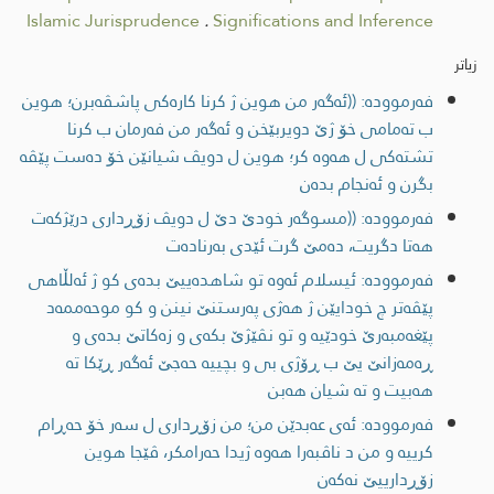
Islamic Jurisprudence
.
Significations and Inference
زیاتر
فەرموودە: ((ئه‌گه‌ر من هوین ژ كرنا كاره‌كی پاشڤه‌برن؛ هوین
ب ته‌مامی خۆ ژێ دویربێخن و ئه‌گه‌ر من فه‌رمان ب كرنا
تشته‌كی ل هه‌وه‌ كر؛ هوین ل دویڤ شیانێن خۆ ده‌ست پێڤه‌
بگرن و ئه‌نجام بده‌ن
فەرموودە: ((مسوگه‌ر خودێ دێ ل دویڤ زۆڕداری درێژكه‌ت
هه‌تا دگریت، ده‌مێ گرت ئێدی به‌رناده‌ت
فەرموودە: ئیسلام ئه‌وه‌ تو شاهده‌ییێ بده‌ی كو ژ ئه‌لڵاهی
پێڤه‌تر چ خودایێن ژ هه‌ژی په‌رستنێ نینن و كو موحه‌ممه‌د
پێغه‌مبه‌رێ خودێیه‌ و تو نڤێژێ بكه‌ی و زه‌كاتێ بده‌ی و
ڕه‌مه‌زانێ یێ ب ڕۆژی بی و بچییه‌ حه‌جێ ئه‌گه‌ر ڕێكا ته‌
هه‌بیت و ته‌ شیان هه‌بن
فەرموودە: ئه‌ی عه‌بدێن من؛ من زۆڕداری ل سه‌ر خۆ حه‌ڕام
كرییه‌ و من د ناڤبه‌را هه‌وه‌ ژیدا حه‌رامكر، ڤێجا هوین
زۆڕدارییێ نه‌كه‌ن