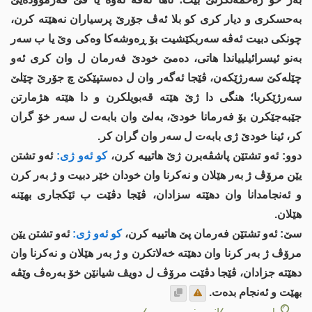
به‌حسكری و دیار كری كو بلا ئه‌ڤ جۆرێ پرسیاران نه‌هێته‌ كرن،
چونكی دبیت ئه‌ڤه‌ سه‌ربكێشیت بۆ ڕه‌وشه‌كا وه‌كی وێ یا ب سه‌ر
به‌نو ئیسرائیلییاندا هاتی، ده‌مێ خودێ فه‌رمان ل وان كری ئه‌و
چێله‌كێ سه‌رژێكه‌ن، ڤێجا ئه‌گه‌ر وان ل ده‌ستپێكێ چ جۆرێ چێلێ
سه‌رژێكربا؛ هنگی دا ژێ هێته‌ قه‌بویلكرن و دا هێته‌ هژمارتن
جێبه‌جێكرن بۆ فه‌رمانا خودێ، به‌لێ وان بابه‌ت ل سه‌ر خۆ گران
كر، ئینا خودێ ژی بابه‌ت ل سه‌ر وان گران كر.
دوو: ئه‌و تشتێن پاشڤه‌برن ژێ هاتییه‌ كرن،
كو ئه‌و ژی:
ئه‌و تشتن
یێن مرۆڤ ژ به‌ر هێلان و نه‌كرنا وان خودان خێر دبيت و ژ به‌ر كرن
و ئه‌نجامدانا وان دهێتە سزادان، ڤێجا دڤێت ب ئێكجاری بهێنه‌
هێلان.
سێ: ئه‌و تشتێن فه‌رمان پێ هاتییه‌ كرن،
كو ئه‌و ژی:
ئه‌و تشتن یێن
مرۆڤ ژ به‌ر كرنا وان دهێتە خەلاتکرن و ژ به‌ر هێلان و نه‌كرنا وان
دهێتە جزادان، ڤێجا دڤێت مرۆڤ ل دویڤ شیانێن خۆ به‌ره‌ڤ وێڤه‌
بهێت و ئه‌نجام بده‌ت.