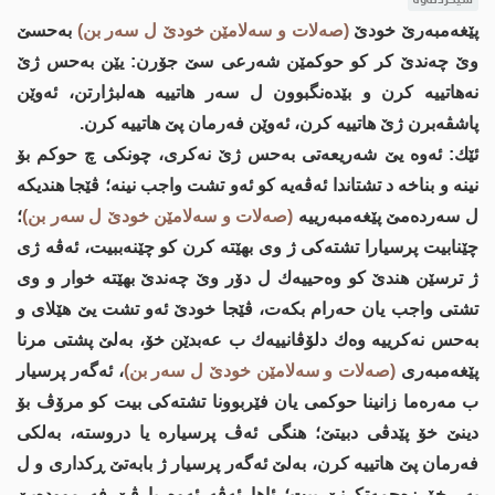
پێغه‌مبه‌رێ خودێ
(صه‌لات و سه‌لامێن خودێ ل سه‌ر بن)
به‌حسێ
وێ چه‌ندێ کر کو حوکمێن شه‌رعی سێ جۆرن: یێن به‌حس ژێ
نه‌هاتییه‌ کرن و بێده‌نگبوون ل سه‌ر هاتییه‌ هه‌لبژارتن، ئه‌وێن
پاشڤه‌برن ژێ هاتییه‌ كرن، ئه‌وێن فه‌رمان پێ هاتییه‌ كرن.
ئێك: ئه‌وه‌ یێ شه‌ریعه‌تی به‌حس ژێ نه‌کری، چونکی چ حوکم بۆ
نینه‌ و بناخه‌ د تشتاندا‌ ئه‌ڤه‌یه‌ كو ئه‌و تشت واجب نینه‌؛ ڤێجا هندیكه‌
ل سه‌رده‌مێ پێغه‌مبه‌رییه‌
(صه‌لات و سه‌لامێن خودێ ل سه‌ر بن)
؛
چێنابیت پرسیارا تشته‌كی ژ وی بهێته‌ كرن كو چێنه‌ببیت، ئه‌ڤه‌ ژی
ژ ترسێن هندێ كو وه‌حییه‌ك ل دۆر وێ چه‌ندێ بهێته‌ خوار و وی
تشتی واجب یان حه‌رام بكه‌ت، ڤێجا خودێ ئه‌و تشت یێ هێلای و
به‌حس نه‌كرییه‌ وه‌ك دلۆڤانییه‌ك ب عه‌بدێن خۆ، به‌لێ پشتی مرنا
پێغه‌مبه‌ری
(صه‌لات و سه‌لامێن خودێ ل سه‌ر بن)
، ئه‌گه‌ر پرسیار
ب مه‌ره‌ما زانینا حوكمی یان فێربوونا تشته‌كی بیت كو مرۆڤ بۆ
دینێ خۆ پێدڤی دبیتێ؛ هنگی ئه‌ڤ پرسیاره‌ یا دروسته‌، به‌لكی
فه‌رمان پێ هاتییه‌ كرن، به‌لێ ئه‌گه‌ر پرسیار ژ بابه‌تێ ڕكداری و ل
به‌ر خۆ زه‌حمه‌تكرنێ بیت؛ ئاها ئه‌ڤه‌ ئه‌وه‌ یا ڤێ فه‌رمووده‌یێ