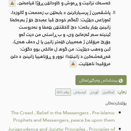
كه‌سه‌ك نزانیت و ڕه‌وش و كاودانێن ڕۆژا قیامه‌تێ.
پاشڤه‌برن ژ پرسیاركرنێ د بابه‌تێن ب زه‌حمه‌ت و ئالوزدا،
ئه‌وزاعی دبێژیت: (ئه‌گه‌ر خودێ ڤیا عه‌بدێ خۆ ژ به‌ره‌كه‌تا
زانینێ بێبار بكه‌ت؛ دێ ئاخڤتنێن بێمفا و نه‌دروست
ئینیته‌ سه‌ر ئه‌زمانێ وی، و ب ڕاستی من دیت ئه‌و
جۆرێ مرۆڤان ژ هه‌مییان كێمتر زانین یا ل ده‌ڤ هه‌ی)،
ئبن وه‌هب دبێژیت: من گوھ ل مالكی بوو دگۆت:
قەڕقەشەکرن د زانینێدا؛ نوور و ڕۆناهییا زانینێ د دلێ
مرۆڤیدا ناهێلیت.
پیشاندانی وەرگێڕانەکان
زمان:
ئینگلیزی
ئۆردی
ئیسپانی
زیاتر
(60)
پۆلێنکردنەکان
The Creed
.
Belief in the Messengers
.
Pre-Islamic
Prophets and Messengers, peace be upon them
Jurisprudence and Juristic Principles
.
Principles of