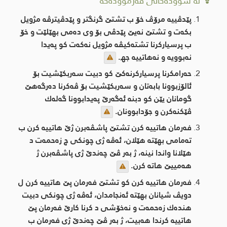
لە سوودەکانی فەرموودەکە
پێدڤییه‌ مرۆڤ خۆ‌ ب تشتێ گرنگتر و پێدڤیترڤه‌ مژویل
بکه‌ت و تشتێ نه‌یێ پێدڤی بۆ وی ده‌می بهێلێت و خۆ‌
ب پرسیارکرنا تشته‌كیڤه‌‌ مژویل نه‌که‌ت كو په‌یدا
نه‌بوویه‌ و نه‌هاتییه‌ جھ.
حه‌رامكرنا پرسیاركرنه‌كێ كو دبیت سه‌ربكێشیت بۆ
ئالۆزبوونا بابه‌تان و سه‌ربكێشیت بۆ ڤه‌كرنا ده‌رگه‌هێ
گومانان یێن كو دبنه‌ ئه‌گه‌رێ په‌یدابوونا گه‌له‌ك
ڤێكنه‌كرن و جۆدابوونان.
فه‌رمان هاتییه‌ كرن تشتێ پاشڤه‌برن ژێ هاتییه‌ كرن ب
ته‌مامی بهێته‌ هێلان، ئه‌ڤه‌ ژی چونكی چ زه‌حمه‌ت د
هێلانا واندا نینه‌، ژ به‌ر ڤێ چه‌ندێ ژی پاشڤه‌برن ژ
هه‌مییێ هاته‌ كرن.
فه‌رمان هاتییه‌ كرن كو تشتێ فه‌رمان پێ هاتییه‌ كرن ل
دویڤ شیانان بهێته‌ ئه‌نجامدان، ئه‌ڤه‌ ژی چونكی دبیت
هنده‌ك زه‌حمه‌ت و نه‌خۆشی د كرنا كارێ فه‌رمان پێ
هاتییه‌ كرندا هه‌بیت، ژ به‌ر ڤێ چه‌ندێ ژی فه‌رمان ب