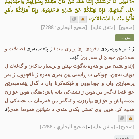
«دَعُونِي مَا تَرَكْتُكُمْ، إِنَّمَا هَلَكَ مَنْ كَانَ قَبْلَكُمْ بِسُؤَالِهِمْ وَاخْتِلَافِهِمْ
عَلَى أَنْبِيَائِهِمْ، فَإِذَا نَهَيْتُكُمْ عَنْ شَيْءٍ فَاجْتَنِبُوهُ، وَإِذَا أَمَرْتُكُمْ بِأَمْرٍ
فَأْتُوا مِنْهُ مَا اسْتَطَعْتُمْ»
.
[
صحيح
] - [متفق عليه] - [صحيح البخاري: 7288]
المزيــد ...
ژ ئه‌بو هوره‌یره‌ی
(خودێ ژێ ڕازی بیت)
ژ پێغه‌مبه‌ری
(صه‌لات و
سه‌لامێن خودێ ل سه‌ر بن)
گۆت:
((ئه‌و تشتێ من بۆ هه‌وه‌ نه‌گۆت بهێلن و پرسیار نه‌كه‌ن و گه‌له‌ك ل
دویڤ نه‌چن، چونکی ب ڕاستی یێن به‌ری هه‌وه‌ ژ ناڤچوون ژ به‌ر
پرسیارێن وان و جودابوون و ڤێكنه‌كرنا وان د گه‌ل پێغه‌مبه‌رێن
خۆ، ڤێجا ئه‌گه‌ر من هوین ژ تشته‌کی دانه‌ پاش؛ هنگی هوین خۆ ژێ
بده‌نه‌ پاش و خۆ ژێ بپارێزن، و ئه‌گه‌ر من فه‌رمان ب تشته‌کی ل
هه‌وه‌ كر، هوین وی تشتی بكه‌ن هندی د شیانێن هه‌وەدا‌ هه‌ی)
).
[صحيح]
- [متفق عليه]
-
[صحيح البخاري - 7288]
شیکردنەوە