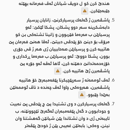
هندێ كرن كو ل دویڤ شیانان ئه‌ڤ فه‌رمانه‌ بهێته‌
جێبه‌جێكرن.
پاشڤه‌برن ژ گه‌له‌ك پرسیاركرنێ، زانایان پرسیار
دابه‌شكرینه‌ سه‌ر دوو پشكان، پشكا ئێكێ: ئه‌و
پرسیارێن ب مه‌ره‌ما فێربوون و زانینا تشته‌كی بن كو
مرۆڤ بۆ دینێ خۆ پێدڤی دبیتێ، ئه‌ڤا هه‌نێ فه‌رمان پێ
هاتییه‌ كرن و پرسیارێن صه‌حابییان ژی هه‌ر ژ ڤی جۆری
بوون، پشكا دووێ: ئه‌و پرسیارێن ب مه‌ره‌ما ڕكداری و
خۆزه‌حمه‌تدانێ دهێنه‌ كرن، ئاها ئه‌ڤه‌ ئه‌و جۆره‌ یێ
پاشڤه‌برن ژێ هاتییه‌ كرن.
ئه‌ڤ ئوممه‌ته‌ ژ سه‌رپێچیكرنا پێغه‌مبه‌رێ خۆ هاتییه‌
پاشڤه‌برن، هه‌روه‌كی چاوا ئه‌ڤ چه‌نده‌ د ناڤ ئوممه‌تێن
به‌رێدا چێبوو.
گه‌له‌ك پرسیاركرن د وی تشتیدا یێ چ پێدڤی پێ نه‌بیت
و جودابوون د گه‌ل پێغه‌مبه‌ران ئه‌گه‌رێ تێچوونێنه‌، ب
تایبه‌تی ژی د وان تشتاندا یێن شیانێن گه‌هشتنا وان
نینن، وه‌كی: بابه‌تێن غه‌یبی یێن ژ خودێ پێڤه‌تر