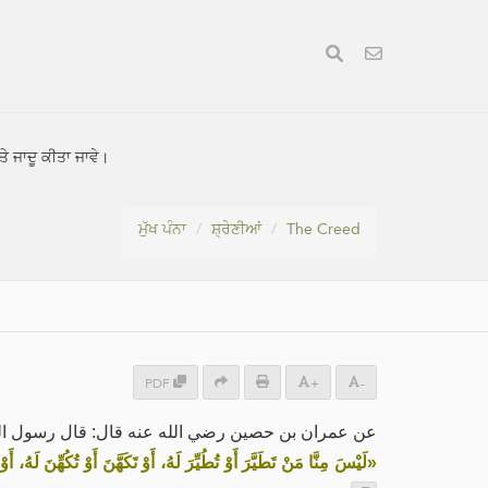
ੱਤੇ ਜਾਦੂ ਕੀਤਾ ਜਾਵੇ।
ਮੁੱਖ ਪੰਨਾ
ਸ਼੍ਰੇਣੀਆਂ
The Creed
PDF
+
-
عن عمران بن حصين رضي الله عنه قال: قال رسول ال:
لَيْسَ ‌مِنَّا ‌مَنْ ‌تَطَيَّرَ أَوْ تُطُيِّرَ لَهُ، أَوْ تَكَهَّنَ أَوْ تُكُهِّنَ ل»