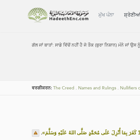
ਮੁੱਖ ਪੰਨਾ
ਸ਼੍ਰੇਣੀਆ
ਗੱਲ ਜਾਂ ਬਾਤਾਂ:
ਸਾਡੇ ਵਿੱਚੋਂ ਨਹੀਂ ਹੈ ਜੋ ਤੌਕ (ਬੁਰਾ ਨਿਸ਼ਾਨ) ਮੰਨੇ ਜਾਂ 
ਵਰਗੀਕਰਨ:
The Creed
.
Names and Rulings
.
Nullifiers 
.
«‌قَدْ كَفَرَ بِمَا أُنْزِلَ عَلَى مُحَمَّدٍ صَلَّى اللهُ عَلَيْهِ وَسَلَّمَ