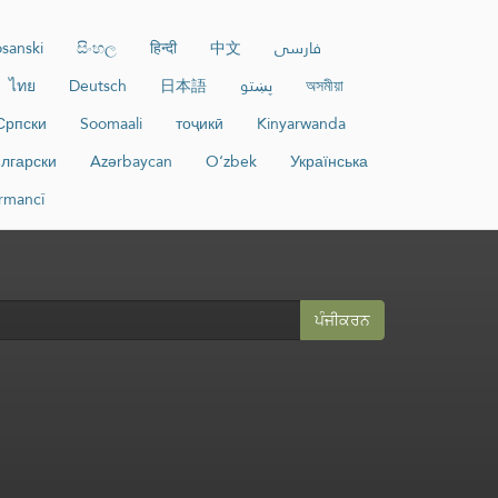
sanski
සිංහල
हिन्दी
中文
فارسی
ไทย
Deutsch
日本語
پښتو
অসমীয়া
Српски
Soomaali
тоҷикӣ
Kinyarwanda
лгарски
Azərbaycan
O‘zbek
Українська
rmancî
ਪੰਜੀਕਰਨ