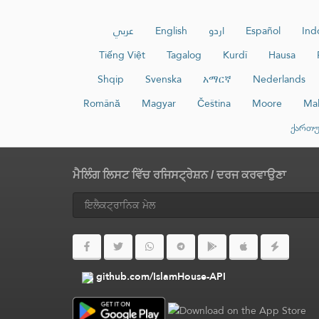
عربي
English
اردو
Español
Ind
Tiếng Việt
Tagalog
Kurdî
Hausa
Shqip
Svenska
አማርኛ
Nederlands
Română
Magyar
Čeština
Moore
Ma
ქართ
ਮੈਲਿੰਗ ਲਿਸਟ ਵਿੱਚ ਰਜਿਸਟ੍ਰੇਸ਼ਨ / ਦਰਜ ਕਰਵਾਉਣਾ
github.com/IslamHouse-API