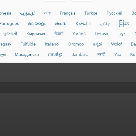
onesia
ئۇيغۇرچە
বাংলা
Français
Türkçe
Русский
Bo
Português
മലയാളം
తెలుగు
Kiswahili
தமிழ்
မြန်မာ
ગુજરાતી
Кыргызча
नेपाली
Yorùbá
Lietuvių
دری
lagasy
Fulfulde
Italiano
Oromoo
ಕನ್ನಡ
Wolof
Бъ
ული
Македонски
ភាសាខ្មែរ
Bambara
मराठी
Yao
Ku