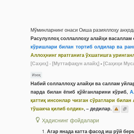
Мўминларнинг онаси Оиша разияллоҳу анҳода
Расулуллоҳ соллаллоҳу алайҳи васаллам о
кўришлари билан тортиб олдилар ва ранг
Аллоҳнинг яратганига ўхшатишга уринган
[Саҳиҳ]
- [Муттафақун алайҳ]
-
[Саҳиҳи Мусл
Изоҳ
Набий соллаллоҳу алайҳи ва саллам уйлар
парда билан ёпиб қўйганларини кўриб,
Ал
қаттиқ инсонлар чизган сўратлари билан
тўшакча қилиб олдик»
, – дедилар.
Ҳадиснинг фойдалари
Агар янада катта фасод иш рўй бер