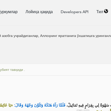
Туркумлар
Лойиҳа ҳақида
Developers API
Тил
й азобга учрайдиганлар, Аллоҳнинг яратганига ўхшатишга уринган
убият тавҳиди
.
 سَهْوَةً لِي بِقِرَامٍ فِيهِ تَمَاثِيلُ
فَلَمَّا رَآهُ هَتَكَهُ وَتَلَوَّنَ وَجْهُهُ وَقَالَ:
يَا عَائِشَةُ