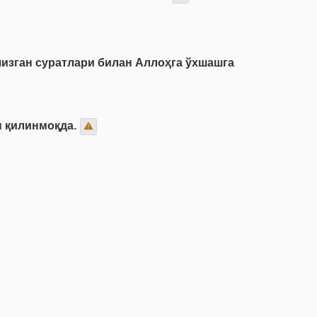
чизган суратлари билан Аллоҳга ўхшашга
н қилинмоқда.