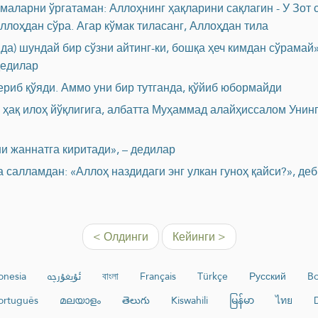
ималарни ўргатаман: Аллоҳнинг ҳақларини сақлагин - У Зот 
Аллоҳдан сўра. Агар кўмак тиласанг, Аллоҳдан тила
да) шундай бир сўзни айтинг-ки, бошқа ҳеч кимдан сўрамай»
дедилар
ериб қўяди. Аммо уни бир тутганда, қўйиб юбормайди
ҳақ илоҳ йўқлигига, албатта Муҳаммад алайҳиссалом Унинг
и жаннатга киритади», – дедилар
 салламдан: «Аллоҳ наздидаги энг улкан гуноҳ қайси?», де
< Олдинги
Кейинги >
onesia
ئۇيغۇرچە
বাংলা
Français
Türkçe
Русский
Bo
ortuguês
മലയാളം
తెలుగు
Kiswahili
မြန်မာ
ไทย