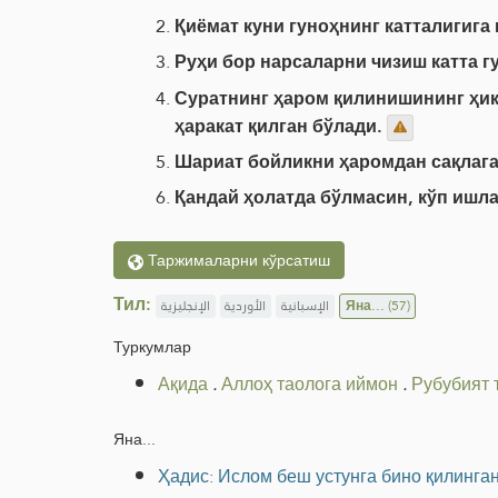
Қиёмат куни гуноҳнинг катталигига
Руҳи бор нарсаларни чизиш катта 
Суратнинг ҳаром қилинишининг ҳик
ҳаракат қилган бўлади.
Шариат бойликни ҳаромдан сақлага
Қандай ҳолатда бўлмасин, кўп ишл
Таржималарни кўрсатиш
Тил:
الإنجليزية
الأوردية
الإسبانية
Яна...
(57)
Туркумлар
Ақида
.
Аллоҳ таолога иймон
.
Рубубият 
Яна...
Ҳадис: Ислом беш устунга бино қилинга