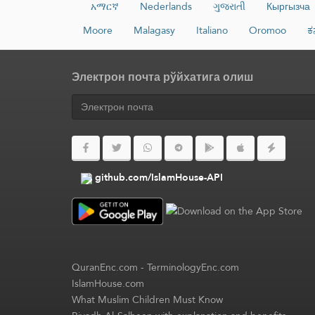
አማርኛ
Nederlands
ગુજરાતી
Кыргызча
Moore
Malagasy
Italiano
Oromoo
ಕ
Электрон почта рўйхатига олиш
github.com/IslamHouse-API
QuranEnc.com
-
TerminologyEnc.com
IslamHouse.com
What Muslim Children Must Know