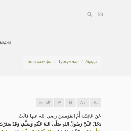
лардир
Бош саҳифа
Туркумлар
Ақида
PDF
+
-
عَنْ عَائِشَةَ أُمِّ المُؤمنينَ رضي الله عنها قَالَتْ:
دَخَلَ عَلَيَّ رَسُولُ اللهِ صَلَّى اللهُ عَلَيْهِ وَسَلَّمَ، وَقَدْ سَتَرْتُ،