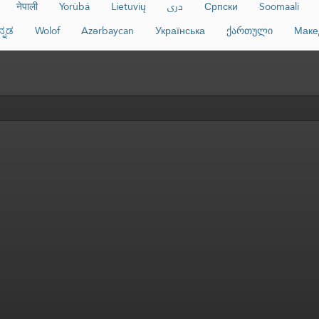
नेपाली
Yorùbá
Lietuvių
دری
Српски
Soomaali
ನ್ನಡ
Wolof
Azərbaycan
Українська
ქართული
Маке