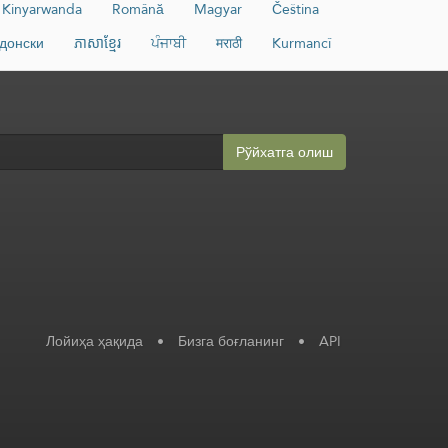
Kinyarwanda
Română
Magyar
Čeština
донски
ភាសាខ្មែរ
ਪੰਜਾਬੀ
मराठी
Kurmancî
Рўйхатга олиш
Лойиҳа ҳақида
•
Бизга боғланинг
•
API