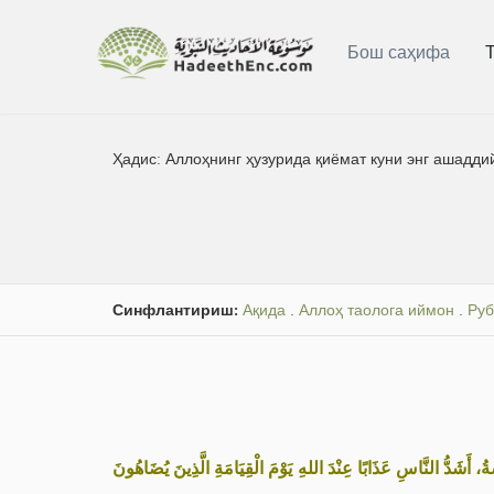
Бош саҳифа
Ҳадис:
Аллоҳнинг ҳузурида қиёмат куни энг ашадди
Синфлантириш:
Ақида
.
Аллоҳ таолога иймон
.
Руб
«، أَشَدُّ النَّاسِ عَذَابًا عِنْدَ اللهِ يَوْمَ الْقِيَامَةِ الَّذِينَ يُضَاهُونَ