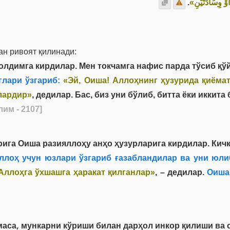
.
«َوْ وِسَادَتَيْنِ
н ривоят қилинади:
лдимга кирдилар. Мен токчамга нафис парда тўсиб қўйг
лари ўзгариб:
«Эй, Оиша! Аллоҳнинг ҳузурида қиёмат
лардир»
, дедилар. Бас, биз уни бўлиб, битта ёки иккита
им - 2107]
ига Оиша разияллоҳу анҳо ҳузурларига кирдилар. Кич
лоҳ учун юзлари ўзгариб ғазабландилар ва уни юли
 Аллоҳга ўхшашга ҳаракат қилганлар»
, – дедилар.
Оиша 
маса, мункарни кўриши билан дарҳол инкор қилиши ва 