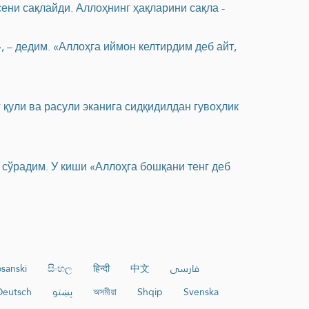
сени сақлайди. Аллоҳнинг ҳақларини сақла -
, – дедим. «Аллоҳга иймон келтирдим деб айт,
 қули ва расули эканига сидқидилдан гувоҳлик
б сўрадим. У киши «Аллоҳга бошқани тенг деб
sanski
සිංහල
हिन्दी
中文
فارسی
Deutsch
پښتو
অসমীয়া
Shqip
Svenska