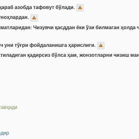
 қараб азобда тафовут бўлади.
гуноҳлардан.
матларидан: Чизувчи қасддан ёки ўзи билмаган ҳолда 
ч уни тўғри фойдаланишга ҳарислиги.
атиладиган қадирсиз бўлса ҳам, жонзотларни чизиш ма
тавҳиди
ндир