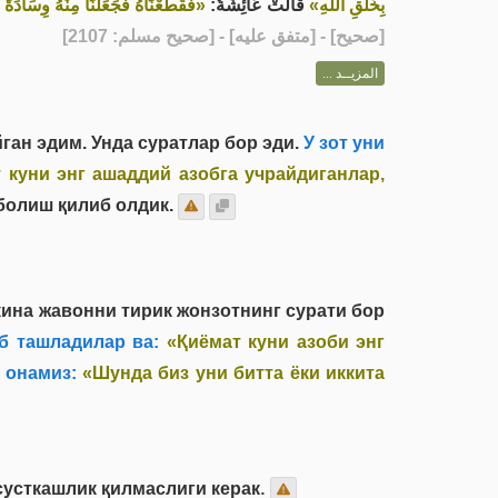
بِخَلْقِ اللهِ»
قَالَتْ عَائِشَةُ:
فَقَطَعْنَاهُ فَجَعَلْنَا مِنْهُ وِسَادَةً أ»
] - [متفق عليه] - [صحيح مسلم: 2107]
صحيح
[
المزيــد ...
ан эдим. Унда суратлар бор эди.
У зот уни
 куни энг ашаддий азобга учрайдиганлар,
 болиш қилиб олдик.
кина жавонни тирик жонзотнинг сурати бор
б ташладилар ва:
«Қиёмат куни азоби энг
онамиз:
«Шунда биз уни битта ёки иккита
сусткашлик қилмаслиги керак.