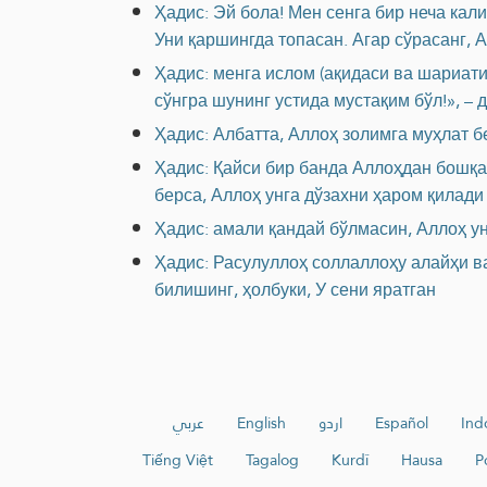
Ҳадис: Эй бола! Мен сенга бир неча кал
Уни қаршингда топасан. Агар сўрасанг, 
Ҳадис: менга ислом (ақидаси ва шариати
сўнгра шунинг устида мустақим бўл!», – 
Ҳадис: Албатта, Аллоҳ золимга муҳлат б
Ҳадис: Қайси бир банда Аллоҳдан бошқа 
берса, Аллоҳ унга дўзахни ҳаром қилади
Ҳадис: амали қандай бўлмасин, Аллоҳ ун
Ҳадис: Расулуллоҳ соллаллоҳу алайҳи ва
билишинг, ҳолбуки, У сени яратган
عربي
English
اردو
Español
Ind
Tiếng Việt
Tagalog
Kurdî
Hausa
P