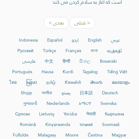
است كه آغاز به سلام كردن مى كند
< قبلی
بعدی >
عربي
English
اردو
Español
Indonesia
ئۇيغۇرچە
বাংলা
Français
Türkçe
Русский
Bosanski
සිංහල
हिन्दी
中文
فارسی
Português
Hausa
Kurdî
Tagalog
Tiếng Việt
ไทย
မြန်မာ
தமிழ்
Kiswahili
తెలుగు
മലയാളം
Deutsch
日本語
پښتو
অসমীয়া
Shqip
ગુજરાતી
Nederlands
አማርኛ
Svenska
Српски
Lietuvių
Yorùbá
नेपाली
Кыргызча
Română
Kinyarwanda
тоҷикӣ
Soomaali
Fulfulde
Malagasy
Moore
Čeština
Magyar