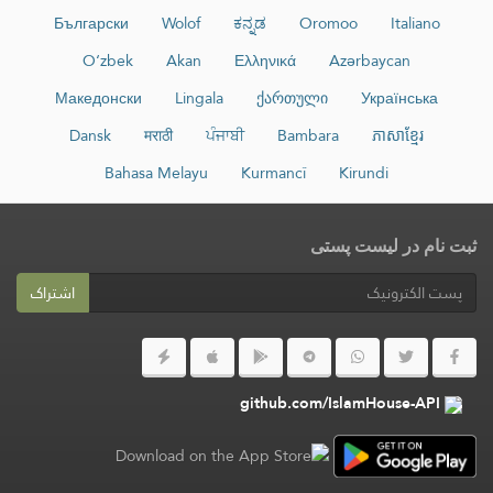
Български
Wolof
ಕನ್ನಡ
Oromoo
Italiano
O‘zbek
Akan
Ελληνικά
Azərbaycan
Македонски
Lingala
ქართული
Українська
Dansk
मराठी
ਪੰਜਾਬੀ
Bambara
ភាសាខ្មែរ
Bahasa Melayu
Kurmancî
Kirundi
ثبت نام در لیست پستی
اشتراک
github.com/IslamHouse-API