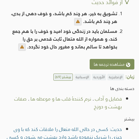
از فوائد حدیث
تشویق به خیر، هر چند کم باشد، و خوف دهی از بدی،
هر چند کم باشد.
مسلمان باید در زندگی خود امید و خوف را با هم جمع
کند، و همواره از الله متعال ثابت قدمی بر حق را
بخواهد تا سالم بماند و مغرور حال خود نگردد.
مشاهده ترجمه ها
زبان:
الإنجليزية
الأوردية
الإسبانية
بیشتر
(69)
دسته بندی ها
فضایل و آداب
.
نرم کنندۀ قلب ها و موعظه ها
.
صفات
بهشت و دوزخ
بیشتر
حديث: کسی در حالی الله متعال را ملاقات کند که با وی
چیزی را شریک ننموده باشد وارد بهشت ​​می‌شود، و کسی