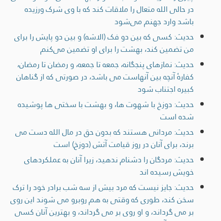
در حالی الله متعال را ملاقات کند که با وی شرک ورزیده
باشد وارد جهنم می‌شود
حديث: کسی که بین دو فک (الاشه) و بین دو پایش را برای
من تضمین کند، بهشت ​​را برای او تضمین می‌کنم
حديث: نمازهای پنجگانه، جمعه تا جمعه، و رمضان تا رمضان،
کفارۀ آنچه بین آنهاست می باشد، در صورتی که از گناهان
کبیره اجتناب شود
حديث: دوزخ با شهوت ها، و بهشت ​​با سختی ها پوشیده
شده است
حديث: مردانى هستند كه بدون حق در مال الله دست مى
برند، براى آنان در روز قيامت آتش (دوزخ) است
حديث: مردگان را دشنام ندهید، زیرا آنان به عملکردهای
خويش رسيده اند
حديث: جايز نيست كه مرد بيش از سه شب برادر خود را ترک
سخن كند، طوری که وقتى به هم روبرو می شوند اين روى
بر مى گرداند، و او روى بر مى گرداند، و بهترین آنان كسى