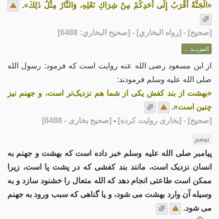
«الْجَنَّةُ أَقْرَبُ إِلَى أَحَدِكُمْ مِنْ شِرَاكِ نَعْلِهِ، وَالنَّارُ مِثْلُ ذَلِكَ»
.
[
صحيح
] - [رواه البخاري] - [صحيح البخاري: 6488]
المزيــد ...
از ابن مسعود رضی الله عنه روایت است که فرمود: رسول الله
صلی الله علیه وسلم فرمودند:
«بهشت از بند کفش یکی از شما هم نزدیک‌تر است، و جهنم نیز
چنین است»
.
[صحیح]
- [بخاری روایت کرده]
-
[صحیح بخاری - 6488]
توضیح
پیامبر صلی الله علیه وسلم خبر داده است که بهشت ​​و جهنم به
انسان نزدیک است، مانند بند کفشی که در پشت پا است، زیرا
ممکن است طاعتی انجام دهد که الله متعال را خشنود سازد و به
وسیله آن وارد بهشت ​​می شود، و یا گناهی که سبب ورود به جهنم
می شود.