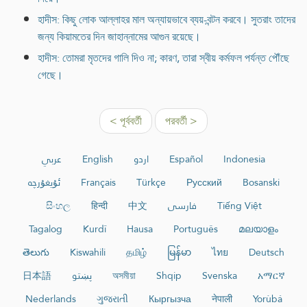
হাদীস: কিছু লোক আল্লাহর মাল অন্যায়ভাবে ব্যয়-বন্টন করবে। সুতরাং তাদের
জন্য কিয়ামতের দিন জাহান্নামের আগুন রয়েছে।
হাদীস: তোমরা মৃতদের গালি দিও না; কারণ, তারা স্বীয় কর্মফল পর্যন্ত পৌঁছে
গেছে।
< পূর্ববর্তী
পরবর্তী >
عربي
English
اردو
Español
Indonesia
ئۇيغۇرچە
Français
Türkçe
Русский
Bosanski
සිංහල
हिन्दी
中文
فارسی
Tiếng Việt
Tagalog
Kurdî
Hausa
Português
മലയാളം
తెలుగు
Kiswahili
தமிழ்
မြန်မာ
ไทย
Deutsch
日本語
پښتو
অসমীয়া
Shqip
Svenska
አማርኛ
Nederlands
ગુજરાતી
Кыргызча
नेपाली
Yorùbá