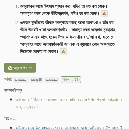
কল্যাণকর কাজে উৎসাহ প্রদান করা; যদিও তা যত কম হোক।
অকল্যাণ কাজ থেকে ভীতিপ্রদর্শন; যদিও তা কম হোক।
একজন মুসলিমের জীবনে আল্লাহর কাছে আশা-আকাংখা ও তাঁর ভয়-
ভীতি উভয়টি থাকা অত্যাবশ্যকীয়। তাছাড়া সর্বদা আল্লাহ সুবহানাহু
ওয়াতা‘আলার কাছে হকের উপর অবিচল থাকার দু‘আ করা, যাতে সে
আল্লাহর কাছে আত্মসমর্পনকারী হন এবং এ ব্যাপারে কোন অবস্থাতে
নিজেকে ধোকায় না ফেলে।
অনুবাদ প্রদর্শন
ভাষা:
الإنجليزية
الأوردية
الإسبانية
আরও ...
(69)
ক্যাটাগরিসমূহ
ফযীলত ও শিষ্ঠাচার
.
কোমলতা আনয়ণকারী বিষয় ও উপদেশমালা
.
জান্নাত ও
জাহান্নামের বর্ণনা
আরও ...
হাদীস: যে ব্যক্তি সাক্ষ্য দেবে যে, আল্লাহ ছাড়া (সত্য) কোনো উপাস্য নেই,