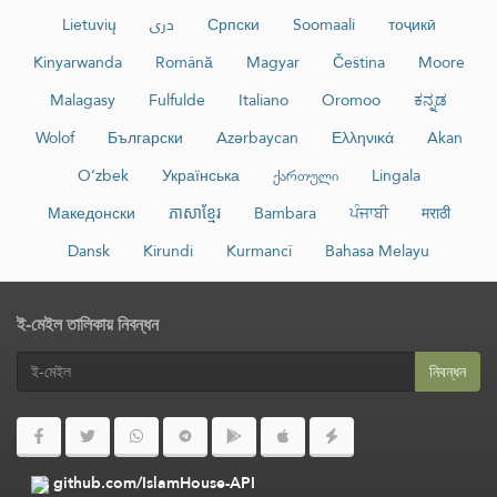
Lietuvių
دری
Српски
Soomaali
тоҷикӣ
Kinyarwanda
Română
Magyar
Čeština
Moore
Malagasy
Fulfulde
Italiano
Oromoo
ಕನ್ನಡ
Wolof
Български
Azərbaycan
Ελληνικά
Akan
O‘zbek
Українська
ქართული
Lingala
Македонски
ភាសាខ្មែរ
Bambara
ਪੰਜਾਬੀ
मराठी
Dansk
Kirundi
Kurmancî
Bahasa Melayu
ই-মেইল তালিকায় নিবন্ধন
নিবন্ধন
github.com/IslamHouse-API