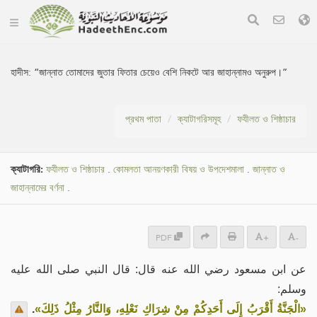
হাদীস:
“জান্নাত তোমাদের জুতার ফিতার চেয়েও বেশি নিকটে আর জাহান্নামও অনুরুপ।”
প্রথম পাতা
ক্যাটাগরিসমূহ
ফযীলত ও শিষ্ঠাচার
ক্যাটাগরি:
ফযীলত ও শিষ্ঠাচার
.
কোমলতা আনয়ণকারী বিষয় ও উপদেশমালা
.
জান্নাত ও
জাহান্নামের বর্ণনা
.
PDF
+
-
عن ابن مسعود رضي الله عنه قال: قال النبي صلى الله عليه
وسلم:
.
«الْجَنَّةُ أَقْرَبُ إِلَى أَحَدِكُمْ مِنْ شِرَاكِ نَعْلِهِ، وَالنَّارُ مِثْلُ ذَلِكَ»