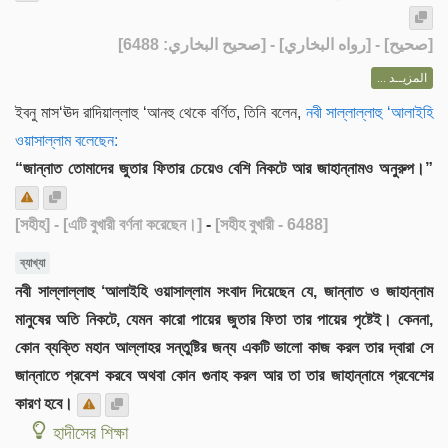
] - [رواه البخاري] - [صحيح البخاري: 6488]
صحيح
[
المزيــد ...
ইবনু মাস‘ঊদ রাদিয়াল্লাহু ‘আনহু থেকে বর্ণিত, তিনি বলেন,
নবী সাল্লাল্লাহু ‘আলাইহি
ওয়াসাল্লাম বলেছেন:
“জান্নাত তোমাদের জুতার ফিতার চেয়েও বেশি নিকটে আর জাহান্নামও অনুরুপ।”
[সহীহ]
- [এটি বুখারী বর্ণনা করেছেন।]
-
[সহীহ বুখারী - 6488]
ব্যাখ্যা
নবী সাল্লাল্লাহু ‘আলাইহি ওয়াসাল্লাম সংবাদ দিয়েছেন যে, জান্নাত ও জাহান্নাম
মানুষের অতি নিকটে, যেমন কারো পায়ের জুতার ফিতা তার পায়ের পৃষ্টেই। কেননা,
কোন ব্যক্তি মহান আল্লাহর সন্তুষ্টির জন্য একটি ভালো কাজ করল তার দ্বারা সে
জান্নাতে প্রবেশ করবে অথবা কোন গুনাহ করল আর তা তার জাহান্নামে প্রবেশের
কারণ হবে।
হাদীসের শিক্ষা