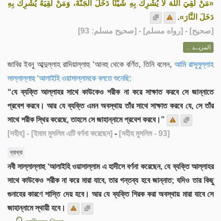
«مَنْ لَقِيَ اللهَ لَا يُشْرِكُ بِهِ شَيْئًا دَخَلَ الْجَنَّةَ، وَمَنْ لَقِيَهُ يُشْرِكُ بِهِ
.
دَخَلَ النَّارَ»
] - [رواه مسلم] - [صحيح مسلم: 93]
صحيح
[
المزيــد ...
জাবির ইবনু আব্দুল্লাহ রাদিয়াল্লাহু ‘আনহু থেকে বর্ণিত, তিনি বলেন,
আমি রাসূলুল্লাহ
সাল্লাল্লাহু ‘আলাইহি ওয়াসাল্লামকে বলতে শুনেছি:
“যে ব্যক্তি আল্লাহর সাথে কাউকেও শরীক না করে সাক্ষাত করবে সে জান্নাতে
প্রবেশ করবে। আর যে ব্যক্তি এমন অবস্থায় তাঁর সাথে সাক্ষাত করবে যে, সে তাঁর
সাথে শরীক স্থির করেছে, তাহলে সে জাহান্নামে প্রবেশ করবে।”
[সহীহ]
- [ইমাম মুসলিম এটি বর্ণনা করেছেন]
-
[সহীহ মুসলিম - 93]
ব্যাখ্যা
নবী সাল্লাল্লাহু ‘আলাইহি ওয়াসাল্লাম এ হাদীসে বর্ণনা করেছেন, যে ব্যক্তি আল্লাহর
সাথে কাউকেও শরীক না করে মারা যাবে, তার গন্তব্য হবে জান্নাত; যদিও তার কিছু
গুনাহের কারণে শাস্তি দেয় হবে। আর যে ব্যক্তি শিরক করা অবস্থায় মারা যাবে সে
জাহান্নামে স্থায়ী হবে।