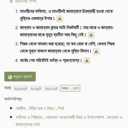
হাদীসের শিক্ষা
তাওহীদের ফযিলত, এ তাওহীদই জাহান্নামে চিরস্থায়ী হওয়া থেকে
মুক্তির একমাত্র উপায়।
জান্নাত ও জাহান্নাম বান্দার অতি নিকটবর্তী। তার মাঝে ও জান্নাত-
জাহান্নামের মাঝে মৃত্যু ব্যতীত আর কিছু নেই।
শিরক থেকে সাবধান করা হয়েছে; তা কম হোক বা বেশি; কেননা শিরক
থেকে মুক্ত থাকলে জাহান্নাম থেকে ‍মুক্তি মিলবে।
কর্মের শেষ পরিণতিই ধর্তব্য ও গ্রহণযোগ্য।
অনুবাদ প্রদর্শন
ভাষা:
الإنجليزية
الأوردية
الإسبانية
আরও ...
(69)
ক্যাটাগরিসমূহ
আকীদা
.
বিবিধ নাম ও বিধান
.
শির্ক
ফযীলত ও শিষ্ঠাচার
.
কোমলতা আনয়ণকারী বিষয় ও উপদেশমালা
.
জান্নাত ও
জাহান্নামের বর্ণনা