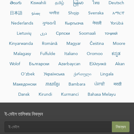
తెలుగు
Kiswahili
தமிழ்
မြန်မာ
ไทย
Deutsch
日本語
پښتو
অসমীয়া
Shqip
Svenska
አማርኛ
Nederlands
ગુજરાતી
Кыргызча
नेपाली
Yorùbá
Lietuvių
دری
Српски
Soomaali
тоҷикӣ
Kinyarwanda
Română
Magyar
Čeština
Moore
Malagasy
Fulfulde
Italiano
Oromoo
ಕನ್ನಡ
Wolof
Български
Azərbaycan
Ελληνικά
Akan
O‘zbek
Українська
ქართული
Lingala
Македонски
ភាសាខ្មែរ
Bambara
ਪੰਜਾਬੀ
मराठी
Dansk
Kirundi
Kurmancî
Bahasa Melayu
ই-মেইল তালিকায় নিবন্ধন
নিবন্ধন