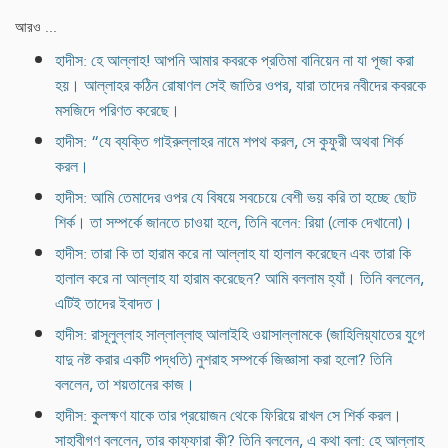
আরও ...
হাদীস: হে আল্লাহ! আপনি আমার কবরকে প্রতিমা বানিয়েন না যা পূজা করা
হয়। আল্লাহর কঠিন রোষাণল সেই জাতির ওপর, যারা তাদের নবীদের কবরকে
মসজিদে পরিণত করেছে।
হাদীস: “যে ব্যক্তি গাইরুল্লাহর নামে শপথ করল, সে কুফুরী অথবা শির্ক
করল।
হাদীস: আমি তেমাদের ওপর যে বিষয়ে সবচেয়ে বেশী ভয় করি তা হচ্ছে ছোট
শির্ক। তা সম্পর্কে জানতে চাওয়া হলে, তিনি বলেন: রিয়া (লোক দেখানো)।
হাদীস: তারা কি তা হারাম করে না আল্লাহ যা হালাল করেছেন এবং তারা কি
হালাল করে না আল্লাহ যা হারাম করেছেন? আমি বললাম হ্যাঁ। তিনি বললেন,
এটিই তাদের ইবাদত।
হাদীস: রাসূলুল্লাহ সাল্লাল্লাহু আলাইহি ওয়াসাল্লামকে (জাহিলিয়্যাতের যুগে
যাদু নষ্ট করার একটি পদ্ধতি) নুশরাহ সম্পর্কে জিজ্ঞাসা করা হলো? তিনি
বললেন, তা শয়তানের কাজ।
হাদীস: কুলক্ষণ যাকে তার প্রয়োজন থেকে ফিরিয়ে রাখল সে শির্ক করল।
সাহাবীগণ বললেন, তার কাফ্ফারা কী? তিনি বললেন, এ কথা বলা: হে আল্লাহ