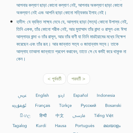
আপনার কল্যাণ ছাড়া কোনো কল্যাণ নেই, আপনার অকল্যাণ ছাড়া কোনো
অকল্যাণ নেই এবং আপনি ছাড়া কোনো সত্যিকার ইলাহ নেই।
হাদীস: যে ব্যক্তি সাক্ষ্য দেবে যে, আল্লাহ ছাড়া (সত্য) কোনো উপাস্য নেই,
তিনি একক, তাঁর কোনো শরীক নেই, আর মুহাম্মাদ তাঁর বান্দা ও রাসূল এবং ঈসা
আল্লাহর বান্দা ও তাঁর রাসূল, আর তাঁর বাণী যা তিনি মারইয়ামের মধ্যে নিক্ষেপ
করেছেন এবং তাঁর রূহ। আর জান্নাত সত্য ও জাহান্নাম সত্য। তাকে
আল্লাহ তাআলা জান্নাতে প্রবেশ করাবেন; তাতে সে যে কর্মই করে থাকুক না
কেন।
< পূর্ববর্তী
পরবর্তী >
عربي
English
اردو
Español
Indonesia
ئۇيغۇرچە
Français
Türkçe
Русский
Bosanski
සිංහල
हिन्दी
中文
فارسی
Tiếng Việt
Tagalog
Kurdî
Hausa
Português
മലയാളം