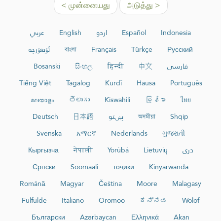
< முன்னையது
அடுத்து >
عربي
English
اردو
Español
Indonesia
ئۇيغۇرچە
বাংলা
Français
Türkçe
Русский
Bosanski
සිංහල
हिन्दी
中文
فارسی
Tiếng Việt
Tagalog
Kurdî
Hausa
Português
മലയാളം
తెలుగు
Kiswahili
မြန်မာ
ไทย
Deutsch
日本語
پښتو
অসমীয়া
Shqip
Svenska
አማርኛ
Nederlands
ગુજરાતી
Кыргызча
नेपाली
Yorùbá
Lietuvių
دری
Српски
Soomaali
тоҷикӣ
Kinyarwanda
Română
Magyar
Čeština
Moore
Malagasy
Fulfulde
Italiano
Oromoo
ಕನ್ನಡ
Wolof
Български
Azərbaycan
Ελληνικά
Akan