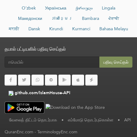
O‘zbek
Українська
ქართული
Lingala
Македонски
ភាសាខ្មែរ
Bambara
ਪੰਜਾਬੀ
मराठी
Dansk
Kirundi
Kurmancî
Bahasa Melayu
தபால் பட்டியலில் பதிவு செய்தல்
பதிவு செய்தல்
github.com/IslamHouse-API
வேலைத் திட்டம் தொடர்பாக
•
எம்மோடு தொடர்புகொள்ள
•
API
QuranEnc.com
-
TerminologyEnc.com