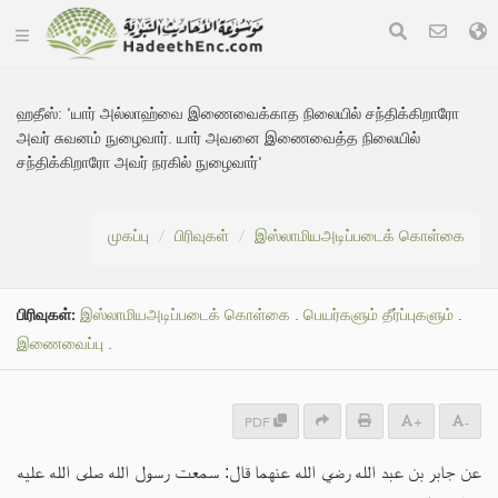
ஹதீஸ்:
'யார் அல்லாஹ்வை இணைவைக்காத நிலையில் சந்திக்கிறாரோ
அவர் சுவனம் நுழைவார். யார் அவனை இணைவைத்த நிலையில்
சந்திக்கிறாரோ அவர் நரகில் நுழைவார்'
முகப்பு
பிரிவுகள்
இஸ்லாமியஅடிப்படைக் கொள்கை
பிரிவுகள்:
இஸ்லாமியஅடிப்படைக் கொள்கை
.
பெயர்களும் தீர்ப்புகளும்
.
இணைவைப்பு
.
PDF
+
-
عن جابر بن عبد الله رضي الله عنهما قال: سمعت رسول الله صلى الله عليه