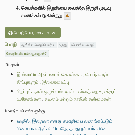
செயல்களில் இறுதியை வைத்தே இறுதி முடிவு
கணிக்கப்படுகின்றது
மொழிபெயர்ப்பைக் காண
மொழி:
ஆங்கில மொழிபெயர்ப்பு
உருது
ஸ்பானிய மொழி
மேலதிக விபரங்களுக்கு
(69)
பிரிவுகள்
இஸ்லாமியஅடிப்படைக் கொள்கை
.
பெயர்களும்
தீர்ப்புகளும்
.
இணைவைப்பு
சிறப்புக்களும் ஒழுக்கங்களும்
.
உள்ளத்தை உருக்கும்
உபதேசங்கள்
.
சுவனம் மற்றும் நரகின் தன்மைகள்
மேலதிக விபரங்களுக்கு
ஹதீஸ்: இறைவா எனது சமாதியை வணங்கப்படும்
சிலையாக ஆக்கி விடாதே, தமது நபிமார்களின்