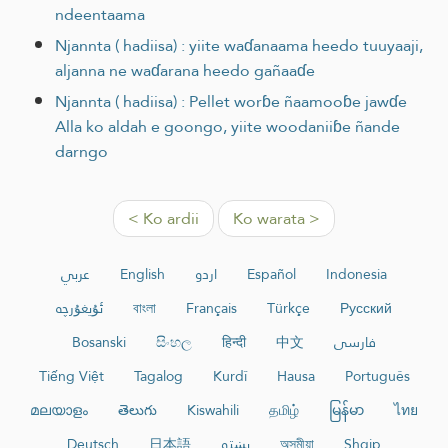
ndeentaama
Njannta ( hadiisa) : yiite waɗanaama heedo tuuyaaji,
aljanna ne waɗarana heedo gañaaɗe
Njannta ( hadiisa) : Pellet worɓe ñaamooɓe jawɗe
Alla ko aldah e goongo, yiite woodaniiɓe ñande
darngo
< Ko ardii
Ko warata >
عربي
English
اردو
Español
Indonesia
ئۇيغۇرچە
বাংলা
Français
Türkçe
Русский
Bosanski
සිංහල
हिन्दी
中文
فارسی
Tiếng Việt
Tagalog
Kurdî
Hausa
Português
മലയാളം
తెలుగు
Kiswahili
தமிழ்
မြန်မာ
ไทย
Deutsch
日本語
پښتو
অসমীয়া
Shqip