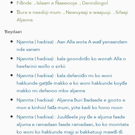
Fiɓnde.
.
Islaam e Ñaawooje.
.
Denndingol.
Ɓure e neediiji mum.
.
Newuyaaji e waajuuji.
.
Sifaaji
Aljanna.
Ɓeydaari
Njannta ( hadiisa) : Aan Alla wota A waɗ yenaandam
nde sanam
Njannta ( hadiisa) : kala goondirɗo ko wonah Alla o
heefarinii wollo o sirkii
Njannta ( hadiisa) : kala defaniiɗo mi ko woni
hakkunde gaŋɗe makko e ko woni hakkunde koyɗe
makko mi defanoo mbo aljanna
Njannta ( hadiisa) : Aljanna ɓuri ɓadaade e gooto e
mon e kinhiol faɗa mum, yiite kadi ko hono noon
Njannta ( hadiisa) : Juulɗeele joy ɗe e aljuma faade
aljuma e ramadaan faade ramadaan, ko ko momtata
ko woni ko hakkunde majji si bakkatuuji mawɗi ɗi