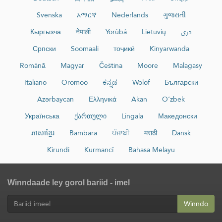
Svenska
አማርኛ
Nederlands
ગુજરાતી
Кыргызча
नेपाली
Yorùbá
Lietuvių
دری
Српски
Soomaali
тоҷикӣ
Kinyarwanda
Română
Magyar
Čeština
Moore
Malagasy
Italiano
Oromoo
ಕನ್ನಡ
Wolof
Български
Azərbaycan
Ελληνικά
Akan
O‘zbek
Українська
ქართული
Lingala
Македонски
ភាសាខ្មែរ
Bambara
ਪੰਜਾਬੀ
मराठी
Dansk
Kirundi
Kurmancî
Bahasa Melayu
Winndaade ley gorol bariid - imel
Winndo