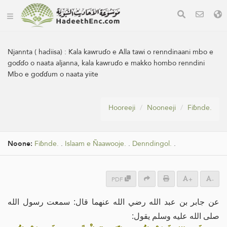
Njannta ( hadiisa) :
Kala kawruɗo e Alla tawi o renndinaani mbo e
goɗɗo o naata aljanna, kala kawruɗo e makko hombo renndini
Mbo e goɗɗum o naata yiite
Hooreeji
Nooneeji
Fiɓnde.
Noone:
Fiɓnde.
.
Islaam e Ñaawooje.
.
Denndingol.
.
PDF
+
-
عن جابر بن عبد الله رضي الله عنهما قال: سمعت رسول الله
صلى الله عليه وسلم يقول: