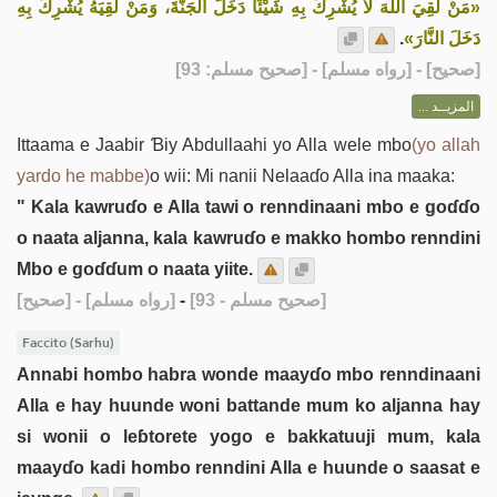
«مَنْ لَقِيَ اللهَ لَا يُشْرِكُ بِهِ شَيْئًا دَخَلَ الْجَنَّةَ، وَمَنْ لَقِيَهُ يُشْرِكُ بِهِ
.
دَخَلَ النَّارَ»
] - [رواه مسلم] - [صحيح مسلم: 93]
صحيح
[
المزيــد ...
Ittaama e Jaabir Ɓiy Abdullaahi yo Alla wele mbo
(yo allah
yardo he mabbe)
o wii: Mi nanii Nelaaɗo Alla ina maaka:
" Kala kawruɗo e Alla tawi o renndinaani mbo e goɗɗo
o naata aljanna, kala kawruɗo e makko hombo renndini
Mbo e goɗɗum o naata yiite.
[صحيح]
- [رواه مسلم]
-
[صحيح مسلم - 93]
Faccito (Sarhu)
Annabi hombo habra wonde maayɗo mbo renndinaani
Alla e hay huunde woni battande mum ko aljanna hay
si wonii o leɓtorete yogo e bakkatuuji mum, kala
maayɗo kadi hombo renndini Alla e huunde o saasat e