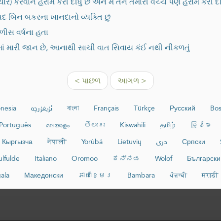
ાચાર) કરવાને હરામ કરી દીધું છે અને મેં તેને તમારી વચ્ચે પણ હરામ કર
દ બિન બકરના ખાનદાનો વ્યક્તિ છું
ﷺ પર વહી ઉતરી જ્યારે આપ ﷺ ચાળીસ વર્ષના હતા
ાં મારી જાન છે, આનાથી સાચી વાત સિવાય કંઈ નથી નીકળતું
< પાછળ
આગળ >
nesia
ئۇيغۇرچە
বাংলা
Français
Türkçe
Русский
Bos
Português
മലയാളം
తెలుగు
Kiswahili
தமிழ்
မြန်မာ
Кыргызча
नेपाली
Yorùbá
Lietuvių
دری
Српски
ulfulde
Italiano
Oromoo
ಕನ್ನಡ
Wolof
Български
gala
Македонски
ភាសាខ្មែរ
Bambara
ਪੰਜਾਬੀ
मराठी