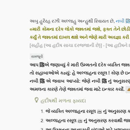
અબુ હુરૈરહ રઝી અલ્લાહુ અન્હુથી રિવાયત છે,
«મારી કોમના દરેક લોકો જન્નતમાં જશે, ફક્ત તેને છોડીન
કર્યું તે જન્નતમાં દાખલ થશે અને જેણે મારી અવજ્ઞા કરી 
[સહીહ (આ હદીષ સાચા દરજજાની છે)]
- [આ હદીષને 
સમજૂતી
આપ ﷺએ જણાવ્યું કે મારી ઉમ્મતનો દરેક વ્યક્તિ જ
તો સહાબાઓએ કહ્યું: હે અલ્લાહના રસૂલ ! કોણ છે ઇન
નબી ﷺ એ જવાબ આપ્યો: જેણે નબી ﷺ નું અનુસરણ કર્યું તે જન્નતમાં દાખલ થશે, હવે જે વ્યક્તિ આપ ﷺ ની અવજ્ઞા કરશે અને શરીઅત પ્રમાણે અમલ નહીં કરે, તો તેના ખરાબ
અમલના કારણે તેણે જન્નતમાં જવા માટે ઇન્કાર કર્યો.
હદીષથી મળતા ફાયદા
જે વ્યક્તિ અલ્લા
અલ્લાહના રસૂલ ﷺ નું અનુસ
આ ઉમ્મતના આજ્ઞાકારી બંદાઓ માટે ખુશખબર છ