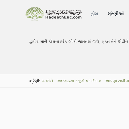
હોમ
શ્રેણીઓ
હદીષ:
મારી કોમના દરેક લોકો જન્નતમાં જશે, ફક્ત તેને છોડીને 
શ્રેણી:
અકીદો
.
અલ્લાહના રસૂલો પર ઈમાન
.