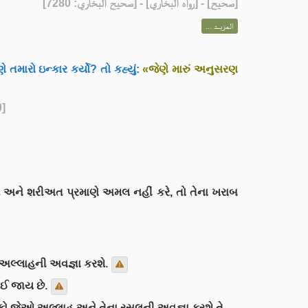
] - [رواه البخاري] - [صحيح البخاري: 7280]
صحيح
[
المزيــد ...
 તમારો ઇન્કાર કર્યો? તો કહ્યું:
«જેણે મારું અનુસરણ
0]
ે તો તે અલ્લાહની અવજ્ઞા કરશે.
બ થઈ જાય છે.
કો જેઓ અલ્લાહ અને તેના રસૂલની અવજ્ઞા કરશે તે