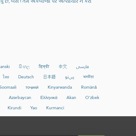
ી દીધું છે, બસ ! તમે એકબીજા પર અત્યાચાર ન કરો
anski
සිංහල
हिन्दी
中文
فارسی
ไทย
Deutsch
日本語
پښتو
অসমীয়া
Soomaali
тоҷикӣ
Kinyarwanda
Română
Azərbaycan
Ελληνικά
Akan
O‘zbek
Kirundi
Yao
Kurmancî