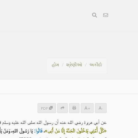
હોમ
શ્રેણીઓ
અકીદો
PDF
+
-
عن أبي هريرة رضي الله عنه أن رسول الله صلى الله عليه وسلم :
يَا رَسُولَ اللهِ، وَمَنْ يَ
قَالُوا:
،
«كُلُّ أُمَّتِي يَدْخُلُونَ الْجَنَّةَ إِلَّا مَنْ أَبَى»