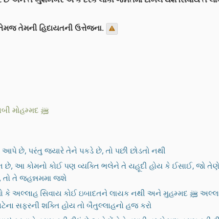
ૃપા તેમજ તેમની હિદાયતની ઉત્તેજના.
આપણાં નબી મોહમ્મદ ﷺ
 છે, પરંતુ જ્યારે તેને પકડે છે, તો પછી છોડતો નથી
 છે, આ કોમનો કોઈ પણ વ્યક્તિ ભલેને તે યહૂદી હોય કે ઈસાઈ, જો તેણે
 તો તે જહન્નમમા જશે
ઈ ઇબાદતને લાયક નથી અને મુહમ્મદ ﷺ અલ્લાહના રસૂલ છે, નમાઝ પઢતા રહો, ઝકાત આપતા રહો,
ેના સફરની શક્તિ હોય તો બૈતુલ્લાહનો હજ કરો