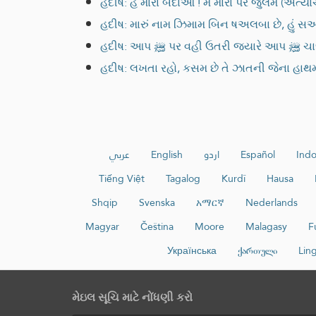
હદીષ: હે મારા બંદાઓ ! મેં મારા પર જુલમ (અત્ય
હદીષ: મારું નામ ઝિમામ બિન ષઅલબા છે, હું સઅ
હદીષ: આપ 
હદીષ: લખતા રહો, કસમ છે તે ઝાતની જેના હાથમ
عربي
English
اردو
Español
Indo
Tiếng Việt
Tagalog
Kurdî
Hausa
Shqip
Svenska
አማርኛ
Nederlands
Magyar
Čeština
Moore
Malagasy
F
Українська
ქართული
Lin
મેઇલ સૂચિ માટે નોંધણી કરો