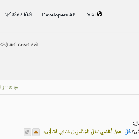
પ્રોજેકટ વિશે
Developers API
ભાષા
જેણે મારો ઇન્કાર કર્યો
આપણાં નબી મોહમ્મદ ﷺ
.
قال
.
«مَنْ أَطَاعَنِي دَخَلَ الْجَنَّةَ، وَمَنْ عَصَانِي فَقَدْ أَبَى»
قَالَ:
أْبَى؟