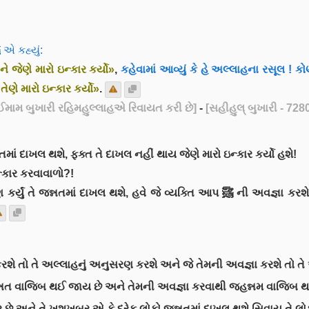
નબી ﷺ એ કહ્યું:
ે જેણે મારો ઇન્કાર કર્યો»
,
કહેવામાં આવ્યું કે હે અલ્લાહના રસૂલ ! કોણે
તેણે મારો ઇન્કાર કર્યો»
.
ઈમામ બુખારી રહિમહુલ્લાહએ રિવાયત કરી છે]
-
[સહીહુલ્ બુખારી - 728
ન્નતમાં દાખલ થશે, ફક્ત તે દાખલ નહીં થાય જેણે મારો ઇન્કાર કર્યો હશે!
્કાર કરવાવાળો?!
હના રસૂલ ﷺ નું અનુસરણ કરશે તો તે અલ્લાહનું અનુસરણ કરશે અને જે તેમની અવજ્ઞા કરશ
રણ કરવાથી જન્નત વાજિબ થઈ જાય છે અને તેમની અવજ્ઞા કરવાથી જહન્નમ વાજિ
ે અને તે ખુશખબર એ કે દરેક લોકો જન્નતમાં દાખલ થશે સિવાય તે લો