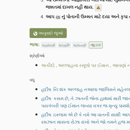
જન્નતમાં દાખલ નહીં થાય.
આપ ﷺ નું પોતાની ઉમ્મત માટે દયા અને ક
અનુવાદો જુઓ
ભાષા:
الإنجليزية
الأوردية
الإسبانية
વધુ
(68)
શ્રેણીઓ
અકીદો
.
અલ્લાહના રસૂલો પર ઈમાન
.
વધુ
હદીષ: નિઃશંક અલ્લાહ તઆલા જાલિમને મહેતલ આપે
હદીષ: કસમ છે, તે ઝાતની જેના હાથમાં મારી જાન
પયગંબરી પણ ઈમાન લાવ્યા વગર જ મૃત્યુ પામશે,
હદીષ: ઇસ્લામ એ છે કે તમે આ વાતની સાક્ષી આપો કે અલ્લાહ સિવાય કો
રમઝાન માસના રોઝા રાખો અને જો તમને હજ માટ