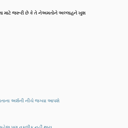
ટે જરૂરી છે કે તે નેઅમતોને અલ્લાહને ખુશ
 પોતાના અર્શની નીચે જગ્યા આપશે
માં સહેજ પણ તકલીફ નહીં થાય