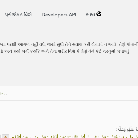
પ્રોજેકટ વિશે
Developers API
ભાષા
્યા પરથી આગળ નહીં વધે, જ્યાં સુધી તેને સવાલ કરી લેવામાં ન આવે: તેણે પોતાની 
ો અને ક્યાં ખર્ચ કર્યો? અને તેના શરીર વિશે કે તેણે તેને કંઈ વસ્તુમાં ખપાવ્યું
વન
.
عَلَيْهِ وَسَلَّمَ
.
«نْ عِلْمِهِ فِيمَ فَعَلَ، وَعَنْ مَالِهِ مِنْ أَيْنَ اكْتَسَبَهُ وَفِيمَ أَنْفَقَهُ، وَعَنْ جِسْمِهِ فِيمَ أَبْلَاهُ