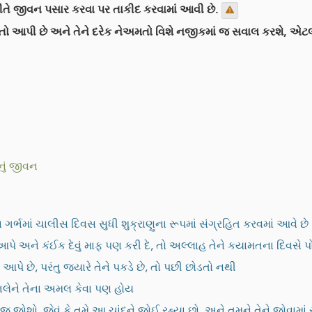
ીતે જીવન પસાર કરવા પર તાકીદ કરવામાં આવી છે.
 છે અને તેને દરેક નેઅમતો વિશે નજીકમાં જ સવાલ કરશે, એટલા મા
ું જીવન
ા ગર્ભમાં ચાલીસ દિવસ સુધી શુક્રાણુના રૂપમાં સંગ્રહિત કરવમાં આવે છે
 આપે અને કંઈક દેવું માફ પણ કરી દે, તો અલ્લાહ તેને કયામતના દિવસે
 છે, પરંતુ જ્યારે તેને પકડે છે, તો પછી છોડતો નથી
 ભલેને તેના અમલ કેવા પણ હોય
જ જોશો, જેવું કે તમે આ ચાંદને જોઈ રહ્યા છો, અને તમને તેને જોવા