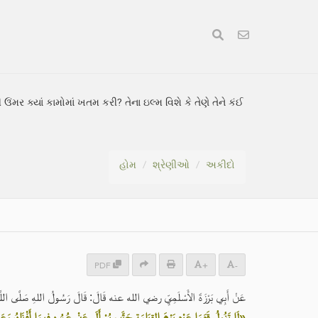
ઉંમર ક્યાં કામોમાં ખતમ કરી? તેના ઇલ્મ વિશે કે તેણે તેને કંઈ
હોમ
શ્રેણીઓ
અકીદો
PDF
+
-
عَنْ أَبِي بَرْزَةَ الأَسْلَمِيِّ رضي الله عنه قَالَ: قَالَ رَسُولُ اللهِ صَلَّى اللَّهُ :
لَا تَزُولُ قَدَمَا عَبْدٍ يَوْمَ القِيَامَةِ حَتَّى يُسْأَلَ عَنْ عُمُرِهِ فِيمَا أَفْنَاهُ، وَعَ»