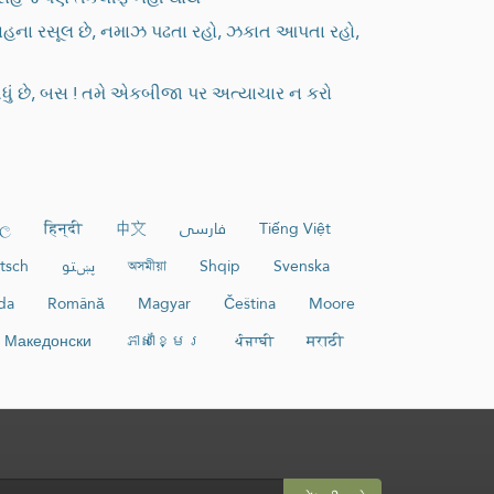
ી દીધું છે, બસ ! તમે એકબીજા પર અત્યાચાર ન કરો
හල
हिन्दी
中文
فارسی
Tiếng Việt
tsch
پښتو
অসমীয়া
Shqip
Svenska
da
Română
Magyar
Čeština
Moore
Македонски
ភាសាខ្មែរ
ਪੰਜਾਬੀ
मराठी