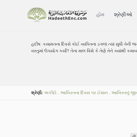
હોમ
શ્રેણીઓ
હદીષ:
કયામતના દિવસે કોઈ વ્યક્તિના ડગલાં ત્યાં સુધી તેની જગ
વસ્તુમાં ઉપયોગ કર્યો? તેના માલ વિશે કે તેણે તેને ક્યાંથી કમાવ્ય
શ્રેણી:
અકીદો
.
આખિરતના દિવસ પર ઈમાન
.
આખિરતનું જી