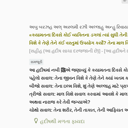
અબુ બરઝહ અલ્ અસ્લમી રઝી અલ્લાહુ અન્હુ રિવાયત 
«કયામતના દિવસે કોઈ વ્યક્તિના ડગલાં ત્યાં સુધી તે
વિશે કે તેણે તેને કંઈ વસ્તુમાં ઉપયોગ કર્યો? તેના માલ વિશ
[સહીહ (આ હદીષ સાચા દરજજાની છે)]
- [આ હદીષને ઈ
સમજૂતી
આ હદીષમાં નબી ﷺએ જણાવ્યું કે કયામ
પહેલો સવાલ: તેના જીવન વિશે કે તેણે તેને ક્યાં ખતમ કર્
બીજો સવાલ: તેના ઇલ્મ વિશે, શું તેણે અલ્લાહ માટે પ્રાપ
ત્રીજો સવાલ: માલ વિશે સવાલ કરવામાં આવશે કે માલ ક્ય
અથવા નારાજ કરે તેવી જગ્યાએ?
ચોથો સવાલ: તેના શરીર, તેની તાકાત, તેની આફિયત અન
હદીષથી મળતા ફાયદા