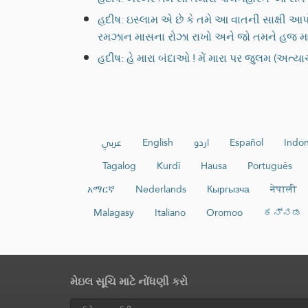
હદીષ: ઇસ્લામ એ છે કે તમે આ વાતની સાક્ષી આપો કે અલ્લાહ સિવાય કો
રમઝાન માસના રોઝા રાખો અને જો તમને હજ માટ
હદીષ: હે મારા બંદાઓ ! મેં મારા પર જુલમ (અત્ય
عربي
English
اردو
Español
Indon
Tagalog
Kurdî
Hausa
Português
አማርኛ
Nederlands
Кыргызча
नेपाली
Malagasy
Italiano
Oromoo
ಕನ್ನಡ
મેઇલ સૂચિ માટે નોંધણી કરો