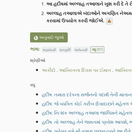
આ હદીષમાં અલ્લાહ તઆલાને ખુશ કરી દે તે ર
અલ્લાહ તઆલાએ બંદાઓને અગણિત નેઅમતો આપી
કરવામાં ઉપયોગ કરવી જોઈએ.
અનુવાદો જુઓ
ભાષા:
الإنجليزية
الأوردية
الإسبانية
વધુ
(57)
શ્રેણીઓ
અકીદો
.
આખિરતના દિવસ પર ઈમાન
.
આખિરતન
વધુ
હદીષ: તમારા દરેકના સર્જનનો પદાર્થ તેની માતાન
હદીષ: જે વ્યક્તિ કોઈ ગરીબ (દેવાદાર)ને મહેતલ
હદીષ: નિઃશંક અલ્લાહ તઆલા જાલિમને મહેતલ આપે
હદીષ: તો અલ્લાહ તેને જન્નતમાં પ્રવેશ આપશે,
હદીષ: ખરેખર તમે સૌ તમારા પાલનહારને આ રીતે 