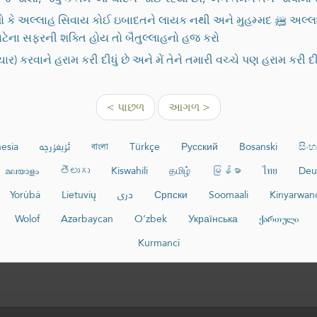
ઈ ઇબાદતને લાયક નથી અને મુહમ્મદ ﷺ અલ્લાહના રસૂલ છે, નમાઝ પઢતા રહો, ઝકાત આપતા રહો,
ેના સફરની શક્તિ હોય તો બૈતુલ્લાહનો હજ કરો
ાચાર) કરવાને હરામ કરી દીધું છે અને મેં તેને તમારી વચ્ચે પણ હરામ કર
< પાછળ
આગળ >
esia
ئۇيغۇرچە
বাংলা
Türkçe
Русский
Bosanski
සිං
മലയാളം
తెలుగు
Kiswahili
தமிழ்
မြန်မာ
ไทย
Deu
Yorùbá
Lietuvių
دری
Српски
Soomaali
Kinyarwan
Wolof
Azərbaycan
O‘zbek
Українська
ქართული
Kurmancî