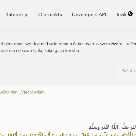
Kategorije
O projektu
Developers API
Jezik
njem danu sve dok ne bude pitan o četiri stvari: o svom životu – u čem
trošio i o svom tijelu, kako ga je koristio
Početna
udnji dan
.
Vječni svijet
.
 صَلَّى اللَّهُ عَلَيْهِ وَسَلَّمَ
َا أَفْنَاهُ، وَعَنْ عِلْمِهِ فِيمَ فَعَلَ، وَعَنْ مَالِهِ مِنْ أَيْنَ اكْتَسَبَهُ وَفِيمَ أَنْفَقَهُ، وَ