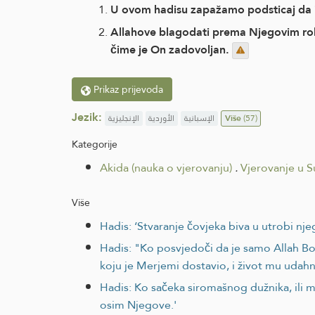
U ovom hadisu zapažamo podsticaj da is
Allahove blagodati prema Njegovim robo
čime je On zadovoljan.
Prikaz prijevoda
Jezik:
الإنجليزية
الأوردية
الإسبانية
Više
(57)
Kategorije
Akida (nauka o vjerovanju)
.
Vjerovanje u S
Više
Hadis: ‘Stvaranje čovjeka biva u utrobi nj
Hadis: "Ko posvjedoči da je samo Allah Bo
koju je Merjemi dostavio, i život mu udahn
Hadis: Ko sačeka siromašnog dužnika, ili
osim Njegove.'