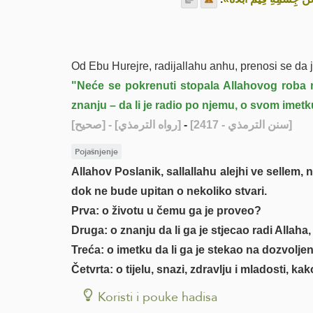
Od Ebu Hurejre, radijallahu anhu, prenosi se da je
"Neće se pokrenuti stopala Allahovog roba 
znanju – da li je radio po njemu, o svom imetku 
[صحيح]
- [رواه الترمذي]
-
[سنن الترمذي - 2417]
Pojašnjenje
Allahov Poslanik, sallallahu alejhi ve selle
dok ne bude upitan o nekoliko stvari.
Prva: o životu u čemu ga je proveo?
Druga: o znanju da li ga je stjecao radi Allaha,
Treća: o imetku da li ga je stekao na dozvoljen 
Četvrta: o tijelu, snazi, zdravlju i mladosti, kak
Koristi i pouke hadisa