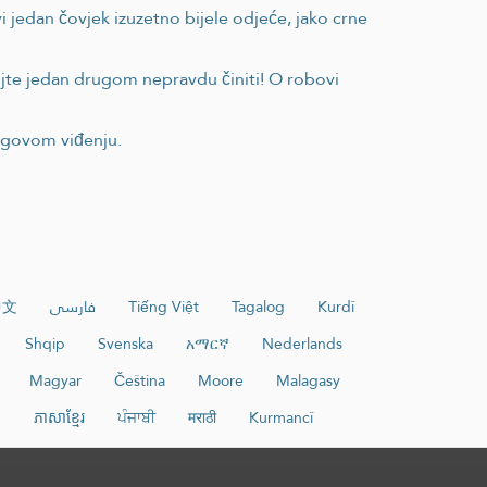
i jedan čovjek izuzetno bijele odjeće, jako crne
ojte jedan drugom nepravdu činiti! O robovi
jegovom viđenju.
中文
فارسی
Tiếng Việt
Tagalog
Kurdî
Shqip
Svenska
አማርኛ
Nederlands
Magyar
Čeština
Moore
Malagasy
и
ភាសាខ្មែរ
ਪੰਜਾਬੀ
मराठी
Kurmancî