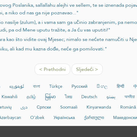
og Poslanika, sallallahu alejhi ve sellem, te se iznenada pojav
i, a niko od nas ga nije poznavao..."
io nasilje (zulum), a i vama sam ga učinio zabranjenim, pa nem
di, pa od Mene uputu tražite, a Ja ću vas uputiti!"
ara kao što vidite ovaj Mjesec; nimalo se nećete namučiti u N
niku, ali kad mu kazna dođe, neće ga pomilovati."
< Prethodni
Sljedeći >
a
ئۇيغۇرچە
বাংলা
Türkçe
Русский
සිංහල
हिन्दी
Kiswahili
தமிழ்
မြန်မာ
ไทย
Deutsch
پښتو
অসমীয়া
ietuvių
دری
Српски
Soomaali
Kinyarwanda
Română
Azərbaycan
O‘zbek
Українська
ქართული
Македонск