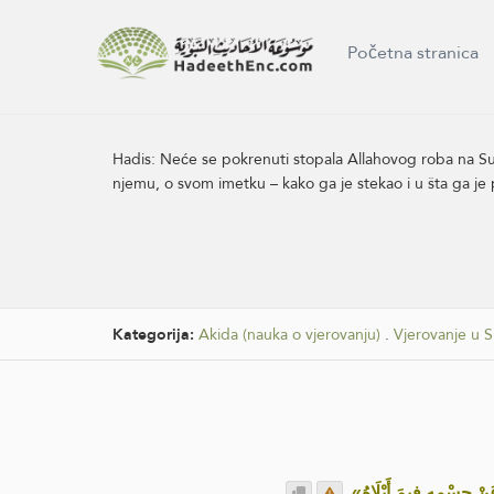
Početna stranica
Hadis:
Neće se pokrenuti stopala Allahovog roba na Sud
njemu, o svom imetku – kako ga je stekao i u šta ga je po
Kategorija:
Akida (nauka o vjerovanju)
.
Vjerovanje u S
.
«عَنْ جِسْمِهِ فِيمَ أَبْلَاهُ