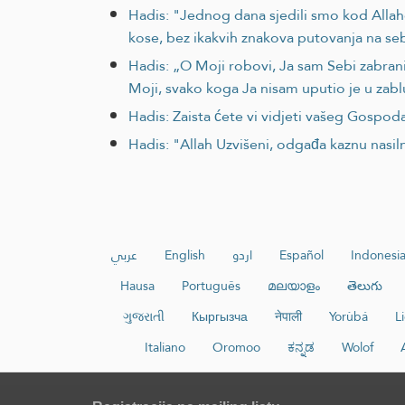
Hadis: "Jednog dana sjedili smo kod Allahov
kose, bez ikakvih znakova putovanja na seb
Hadis: „O Moji robovi, Ja sam Sebi zabran
Moji, svako koga Ja nisam uputio je u zablu
Hadis: Zaista ćete vi vidjeti vašeg Gospod
Hadis: "Allah Uzvišeni, odgađa kaznu nasil
عربي
English
اردو
Español
Indonesi
Hausa
Português
മലയാളം
తెలుగు
ગુજરાતી
Кыргызча
नेपाली
Yorùbá
L
Italiano
Oromoo
ಕನ್ನಡ
Wolof