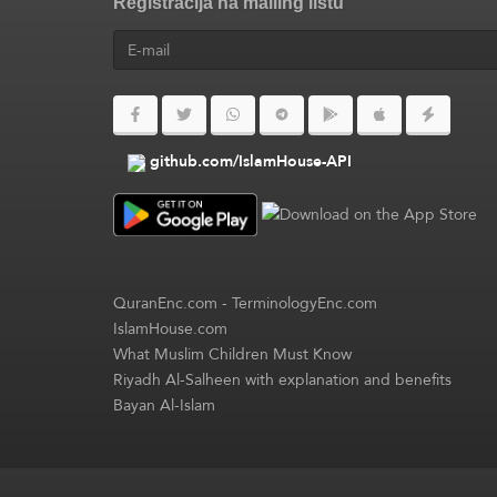
Registracija na mailing listu
github.com/IslamHouse-API
QuranEnc.com
-
TerminologyEnc.com
IslamHouse.com
What Muslim Children Must Know
Riyadh Al-Salheen with explanation and benefits
Bayan Al-Islam