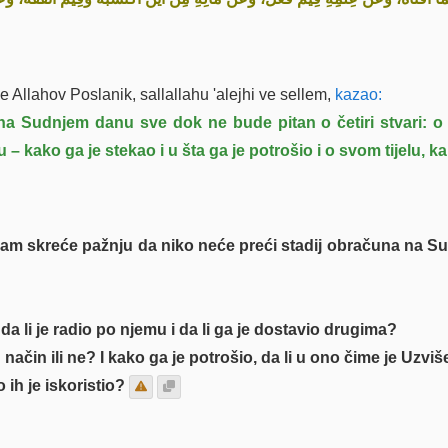
 Allahov Poslanik, sallallahu 'alejhi ve sellem,
kazao:
na Sudnjem danu sve dok ne bude pitan o četiri stvari: 
– kako ga je stekao i u šta ga je potrošio i o svom tijelu, ka
m, nam skreće pažnju da niko neće preći stadij obračuna na
 da li je radio po njemu i da li ga je dostavio drugima?
način ili ne? I kako ga je potrošio, da li u ono čime je Uzviš
o ih je iskoristio?