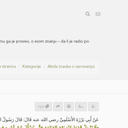
u ga je proveo, o svom znanju – da li je radio po
 stranica
Kategorije
Akida (nauka o vjerovanju)
PDF
+
-
عَنْ أَبِي بَرْزَةَ الأَسْلَمِيِّ رضي الله عنه قَالَ: قَالَ رَسُولُ اللهِ:
لَا تَزُولُ قَدَمَا عَبْدٍ يَوْمَ القِيَامَةِ حَتَّى يُسْأَلَ عَنْ عُمُرِهِ فِيم»