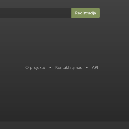
Registracija
O projektu
•
Kontaktiraj nas
•
API