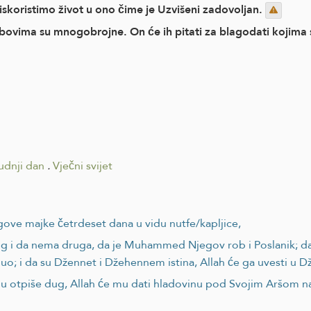
koristimo život u ono čime je Uzvišeni zadovoljan.
vima su mnogobrojne. On će ih pitati za blagodati kojima su 
udnji dan
.
Vječni svijet
egove majke četrdeset dana u vidu nutfe/kapljice,
g i da nema druga, da je Muhammed Njegov rob i Poslanik; da je
uo; i da su Džennet i Džehennem istina, Allah će ga uvesti u D
 mu otpiše dug, Allah će mu dati hladovinu pod Svojim Aršom 