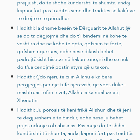
prej jush, do të shohë kundërshti të shumta, andaj
kapuni fort pas traditës sime dhe traditës së kalifëve
të drejtë e të përudhur
Hadithi: Ia dhamë besën të Dërguarit të Allahut ﷺ
se do ta dëgjojmë dhe do t'i bindemi në kohë të
vështira dhe në kohë të qeta, qofshim të fortë,
qofshim ngurrues, edhe nëse dikush bëhet
padrejtësisht hisetar në hakun tonë, si dhe se nuk
do t'ua cenojmë postin atyre që u takon.
Hadithi: Çdo njeri, të cilin Allahu e ka bërë
përgjegjës për një tufë njerëzish, që vdes duke i
mashtruar tufën e vet, Allahu ia ka ndaluar atij
Xhenetin
Hadithi: Ju porosis të keni frikë Allahun dhe të jeni
të dëgjueshëm e të bindur, edhe nëse ju bëhet
prijës ndonjë rob abisinas. Pas meje do të shihni
kundërshti të shumta, andaj kapuni fort pas traditës