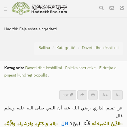
Hadithi:
Feja është sinqeriteti
Ballina
Kategoritë
Daveti dhe këshillimi
Kategoria:
Daveti dhe këshillimi
.
Politika sheriatike
.
E drejta e
prijësit kundrejt popullit
.
PDF
+
-
عن تميم الداري رضي الله عنه أن النبي صلى الله عليه وسلم
قال:
«الدِّينُ النَّصِيحَةُ»
قُلْنَا: لِمَنْ؟
قَالَ:
«لِلهِ وَلِكِتَابِهِ وَلِرَسُولِهِ وَلِأَئِمَّةِ