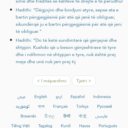
sime dhe traditës së kalifëve të drejtë e të përudhur
Hadithi: “Dëgjojini dhe bindjuni atyre, sepse ata e
bartin përgjegjësinë për atë që janë të obliguar,
sikundërqë ju e bartni përgjegjësinë për atë që jeni
të obliguar.”
Hadithi: “Do të ketë sundimtarë që gënjejnë dhe
shtypin. Kushdo që u beson gënjeshtrave të tyre
dhe i ndihmon në shtypjen e tyre, nuk është prej
meje dhe unë nuk jam prej tij
< I mëparshmi
Tjetri >
عربي
English
اردو
Español
Indonesia
ئۇيغۇرچە
বাংলা
Français
Türkçe
Русский
Bosanski
සිංහල
हिन्दी
中文
فارسی
Tiếng Việt
Tagalog
Kurdî
Hausa
Português