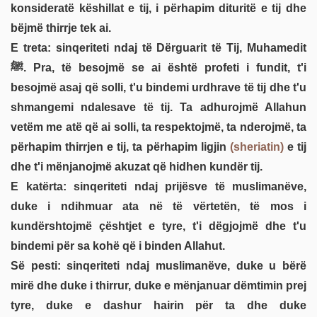
konsideratë këshillat e tij, i përhapim dituritë e tij dhe
bëjmë thirrje tek ai.
E treta: sinqeriteti ndaj të Dërguarit të Tij, Muhamedit
ﷺ. Pra, të besojmë se ai është profeti i fundit, t'i
besojmë asaj që solli, t'u bindemi urdhrave të tij dhe t'u
shmangemi ndalesave të tij. Ta adhurojmë Allahun
vetëm me atë që ai solli, ta respektojmë, ta nderojmë, ta
përhapim thirrjen e tij, ta përhapim ligjin
(sheriatin)
e tij
dhe t'i mënjanojmë akuzat që hidhen kundër tij.
E katërta: sinqeriteti ndaj prijësve të muslimanëve,
duke i ndihmuar ata në të vërtetën, të mos i
kundërshtojmë çështjet e tyre, t'i dëgjojmë dhe t'u
bindemi për sa kohë që i binden Allahut.
Së pesti: sinqeriteti ndaj muslimanëve, duke u bërë
mirë dhe duke i thirrur, duke e mënjanuar dëmtimin prej
tyre, duke e dashur hairin për ta dhe duke