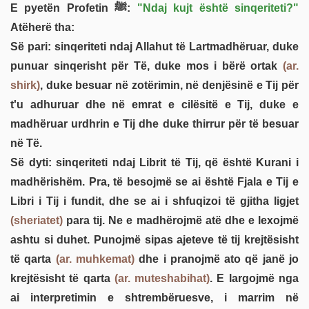
E pyetën Profetin ﷺ:
"Ndaj kujt është sinqeriteti?"
Atëherë tha:
Së pari: sinqeriteti ndaj Allahut të Lartmadhëruar, duke
punuar sinqerisht për Të, duke mos i bërë ortak
(ar.
shirk)
, duke besuar në zotërimin, në denjësinë e Tij për
t'u adhuruar dhe në emrat e cilësitë e Tij, duke e
madhëruar urdhrin e Tij dhe duke thirrur për të besuar
në Të.
Së dyti: sinqeriteti ndaj Librit të Tij, që është Kurani i
madhërishëm. Pra, të besojmë se ai është Fjala e Tij e
Libri i Tij i fundit, dhe se ai i shfuqizoi të gjitha ligjet
(sheriatet)
para tij. Ne e madhërojmë atë dhe e lexojmë
ashtu si duhet. Punojmë sipas ajeteve të tij krejtësisht
të qarta
(ar. muhkemat)
dhe i pranojmë ato që janë jo
krejtësisht të qarta
(ar. muteshabihat)
. E largojmë nga
ai interpretimin e shtrembëruesve, i marrim në