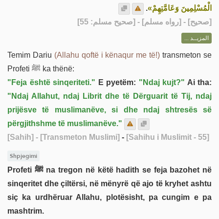
.
الْمُسْلِمِينَ وَعَامَّتِهِمْ»
] - [رواه مسلم] - [صحيح مسلم: 55]
صحيح
[
المزيــد ...
Temim Dariu
(Allahu qoftë i kënaqur me të!)
transmeton se
Profeti ﷺ ka thënë:
"Feja është sinqeriteti."
E pyetëm:
"Ndaj kujt?"
Ai tha:
"Ndaj Allahut, ndaj Librit dhe të Dërguarit të Tij, ndaj
prijësve të muslimanëve, si dhe ndaj shtresës së
përgjithshme të muslimanëve."
[Sahih]
- [Transmeton Muslimi]
-
[Sahihu i Muslimit - 55]
Shpjegimi
Profeti ﷺ na tregon në këtë hadith se feja bazohet në
sinqeritet dhe çiltërsi, në mënyrë që ajo të kryhet ashtu
siç ka urdhëruar Allahu, plotësisht, pa cungim e pa
mashtrim.