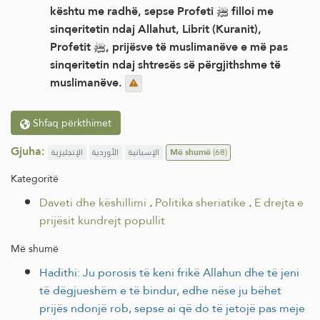
kështu me radhë, sepse Profeti ﷺ filloi me
sinqeritetin ndaj Allahut, Librit (Kuranit),
Profetit ﷺ, prijësve të muslimanëve e më pas
sinqeritetin ndaj shtresës së përgjithshme të
muslimanëve.
Shfaq përkthimet
Gjuha:
الإنجليزية
الأوردية
الإسبانية
Më shumë
(68)
Kategoritë
Daveti dhe këshillimi
.
Politika sheriatike
.
E drejta e
prijësit kundrejt popullit
Më shumë
Hadithi: Ju porosis të keni frikë Allahun dhe të jeni
të dëgjueshëm e të bindur, edhe nëse ju bëhet
prijës ndonjë rob, sepse ai që do të jetojë pas meje