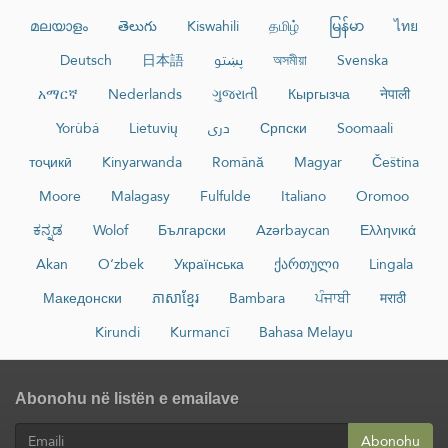
മലയാളം
తెలుగు
Kiswahili
தமிழ்
မြန်မာ
ไทย
Deutsch
日本語
پښتو
অসমীয়া
Svenska
አማርኛ
Nederlands
ગુજરાતી
Кыргызча
नेपाली
Yorùbá
Lietuvių
دری
Српски
Soomaali
тоҷикӣ
Kinyarwanda
Română
Magyar
Čeština
Moore
Malagasy
Fulfulde
Italiano
Oromoo
ಕನ್ನಡ
Wolof
Български
Azərbaycan
Ελληνικά
Akan
O‘zbek
Українська
ქართული
Lingala
Македонски
ភាសាខ្មែរ
Bambara
ਪੰਜਾਬੀ
मराठी
Kirundi
Kurmancî
Bahasa Melayu
Abonohu në listën e emailave
Abonohu