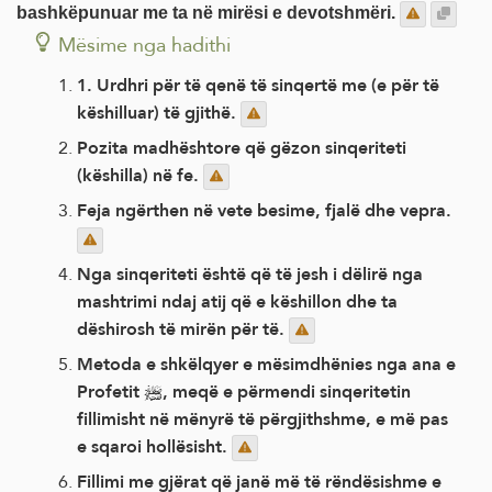
bashkëpunuar me ta në mirësi e devotshmëri.
Mësime nga hadithi
1. Urdhri për të qenë të sinqertë me (e për të
këshilluar) të gjithë.
Pozita madhështore që gëzon sinqeriteti
(këshilla) në fe.
Feja ngërthen në vete besime, fjalë dhe vepra.
Nga sinqeriteti është që të jesh i dëlirë nga
mashtrimi ndaj atij që e këshillon dhe ta
dëshirosh të mirën për të.
Metoda e shkëlqyer e mësimdhënies nga ana e
Profetit ﷺ, meqë e përmendi sinqeritetin
fillimisht në mënyrë të përgjithshme, e më pas
e sqaroi hollësisht.
Fillimi me gjërat që janë më të rëndësishme e