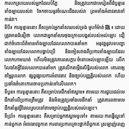
ការបកស្រាយរបស់អ្នកដែលបំភ្លៃ និងត្រូវយកជាមេរៀនពីដំបូន្មាន
ទាំងឡាយរបស់វា ចែកចាយនូវចំណេះដឹងរបស់វា ព្រមទាំងអំពាវនាវទៅ
កាន់វា។
ទីបី៖ ការទូន្មាននោះ គឺសម្រាប់អ្នកនាំសាររបស់ទ្រង់ មូហាំម៉ាត់ ﷺ ៖ ដោយ
ត្រូវមានជំនឿថា លោកជាអ្នកនាំសារចុងក្រោយបង្អស់របស់អល់ឡោះ ជឿ
ជាក់ចំពោះព័ត៌មានទាំងឡាយដែលលោកបាននាំមក អនុវត្តនូវបទបញ្ជា
ទាំងឡាយដែលលោកបង្គាប់ប្រើ និងចៀសវាងពីប្រការទាំងឡាយដែល
លោកហាមឃាត់ ហើយមិនត្រូវគោរពសក្ការៈចំពោះអល់ឡោះឡើយ លើក
លែងតែអ្វីដែលលោកបាននាំមក ត្រូវលើកតម្កើងសិទ្ធិរបស់លោក គោរពឲ្យ
តម្លៃរូបលោក ផ្សព្វផ្សាយការអំពាវនាវ និងច្បាប់បញ្ញត្តិរបស់លោក ហើយ
ប្រឆាំងចំពោះការចោទប្រកាន់ទៅលើលោក។
ទីបួន៖ ការទូន្មាននោះ គឺសម្រាប់មេដឹកនាំឥស្លាម៖ តាមរយៈការជួយដល់មេ
ដឹកនាំលើប្រការត្រឹមត្រូវ និងមិនត្រូវប្រឆាំងមេដឹកនាំ ត្រូវគោរពតាមមេ
ដឹកនាំនូវអ្វីដែលស្របទៅតាមច្បាប់បញ្ញត្តិរបស់អល់ឡោះ។
ទីប្រាំ៖ ការទូន្មាននោះ គឺសម្រាប់អ្នកឥស្លាមទូទៅ៖ តាមរយៈការធ្វើល្អទៅ
កាន់ពួកគេ អំពាវនាវពួកគេ ការពារប្រការគ្រោះថ្នាក់ពីពួកគេ ស្រឡាញ់ពេញ