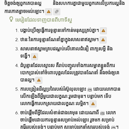
ចិត្តចង់ឲ្យពួកគេបានល្អ និងសហការគ្នាជាមួយពួកគេលើប្រការល្អនិង
ការកោតខ្លាចអល់ឡោះ។
មេរៀនដែលទាញបានពីហាទីស្ហ
បង្គាប់ប្រើឲ្យធ្វើការទូន្មានទៅកាន់មនុស្សគ្រប់គ្នា។
ឋានៈនៃការទូន្មានណែនាំគ្នាក្នុងសាសនាឥស្លាម។
សាសនាឥស្លាមគ្របដណ្តប់លើគោលជំនឿ ពាក្យសម្តី និង
ទង្វើ។
ដំបូន្មានដែលស្មោះស គឺរាប់បញ្ចូលទាំងការសម្អាតខ្លួនពីការ
បោកប្រាស់ទៅចំពោះបុគ្គលដែលត្រូវបានណែនាំ និងចង់ឲ្យគេ
បានល្អ។
ការបង្រៀនដ៏ល្អប្រពៃរបស់រ៉ស៊ូលុលឡោះ ﷺ ដោយលោកបាន
លើកឡើងពីអ្វីមួយជាលក្ខណៈរួមជាមុន។ បន្ទាប់មក ទើប
លោកធ្វើការបកស្រាយជាលក្ខណៈលម្អិត។
ចាប់ផ្តើមពីអ្វីដែលសំខាន់ជាងគេមុន ដោយណាពី ﷺ លោក
ចាប់ផ្តើមដោយការទូន្មានសម្រាប់អល់ឡោះ រួចមក សម្រាប់
គម្ពីររបស់ទ្រង់។ បន្ទាប់មក សម្រាប់អ្នកនាំសាររបស់ទ្រង់ ﷺ។