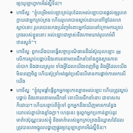
ឲ្យ(ឃូឡាហ្វាកអើររ៉ស្ហ៊ីទីន)។
ហាទីស្ហ: “ខ្ញុំបម្រើអល់ឡោះគ្រប់រូបដែលអល់ឡោះបានផ្ដល់ឲ្យរូបគេ
ក្លាយជាអ្នកគ្រប់គ្រង ហើយរូបគេបានស្លាប់ដោយនៅថ្ងៃដែលគេ
ស្លាប់នោះ រូបគេបានកេងប្រវ័ញ្ចចំពោះអ្នកដែលនៅក្រោមការគ្រប់
គ្រងរបស់ខ្លួននោះ អល់ឡោះជាម្ចាស់នឹងហាមឃាត់រូបគេអំពី
ឋានសួគ៌”។
ហាទីស្ហ: ពួកយើងបានធ្វើសច្ចាប្រណិធាននឹងរ៉ស៊ូលុលឡោះ ﷺ
លើការស្តាប់បង្គាប់និងគោរពតាម(មេដឹកនាំ)ទាំងក្នុងស្ថានភាព
លំបាក និងងាយស្រួល ទាំងអ្វីដែលយើងពេញចិត្ត និងអ្វីដែលយើង
មិនពេញចិត្ត ហើយស៊ូទ្រាំអត់ធ្មត់ប្រសិនបើមានការផ្តាច់ការមកលើ
យើង
ហាទីស្ហ: “ខ្ញុំសូមផ្តាំផ្ញើពួកអ្នកឲ្យកោតខ្លាចអល់ឡោះ ហើយត្រូវស្តាប់
បង្គាប់ និងគោរពតាមមេដឹកនាំ ទោះបីមេដឹកនាំនោះ ជាទាសករ
ក៏ដោយ។ ហើយបន្ទាប់ពីខ្ញុំទៅ ពួកអ្នកនឹងឃើញមានការខ្វែង
យោបល់គ្នាយ៉ាងខ្លាំងក្លា។ ហេតុនេះ ចូរពួកអ្នកប្រកាន់ខ្ជាប់នូវ
មាគ៌ា(ស៊ុណ្ណះ)របស់ខ្ញុំ និងមាគ៌ារបស់អ្នកគ្រប់គ្រងដ៏ឈ្លាសវៃដែល
ត្រូវបានគេចង្អុលបង្ហាញផ្លូវឲ្យ(ឃូឡាហ្វាកអើររ៉ស្ហ៊ីទីន)។