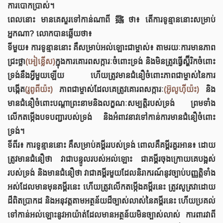
ការបោកប្រាស់។
ពេលនោះ មានគេសួរទៅកាន់ណាពី ﷺ ថា៖ តើការទូន្មាននោះសម្រាប់
អ្នកណា? លោកបានឆ្លើយថា៖
ទីមួយ៖ ការទូន្មាននោះ គឺសម្រាប់អល់ឡោះជាម្ចាស់៖ តាមរយៈការមានភាព
ជ្រះថ្លា
(អៀខ្លើស)
ក្នុងការគោរពសក្ការៈចំពោះទ្រង់ និងមិនត្រូវធ្វើស្ហ៊ីរិកចំពោះ
ទ្រង់នឹងអ្វីមួយឡើយ ហើយត្រូវមានជំនឿចំពោះភាពជាម្ចាស់នៃការ
បង្កើត
(រូពូពីយ៉ះ)
ភាពជាម្ចាស់ដែលគេត្រូវគោរពសក្ការៈ
(អ៊ូលូហ៊ីយ៉ះ)
និង
មានជំនឿចំពោះបណ្តាព្រះនាមនិងលក្ខណៈសម្បត្តិរបស់ទ្រង់ ព្រមទាំង
លើកតម្កើងបទបញ្ជារបស់ទ្រង់ និងអំពាវនាវទៅកាន់ការមានជំនឿចំពោះ
ទ្រង់។
ទីពីរ៖ ការទូន្មាននោះ គឺសម្រាប់គម្ពីររបស់ទ្រង់ ពោលគឺគម្ពីរគួរអាន៖ ដោយ
ត្រូវមានជំនឿថា វាជាបន្ទូលរបស់អល់ឡោះ ជាគម្ពីរចុងក្រោយគេបង្អស់
របស់ទ្រង់ និងមានជំនឿថា វាជាគម្ពីរមួយដែលនិរាករណ៍នូវច្បាប់បញ្ញត្តិទាំង
អស់ដែលមានមុនគម្ពីរនេះ ហើយត្រូវលើកតម្កើងគម្ពីរនេះ ត្រូវសូត្រវាដោយ
ដ៏ពិតប្រាកដ និងអនុវត្តតាមអត្ថន័យដ៏ច្បាស់លាស់នៃគម្ពីរនេះ ហើយប្រគល់
ទៅកាន់អល់ឡោះនូវអាយ៉ាត់ដែលមានអត្ថន័យមិនច្បាស់លាស់ ការពារវាពី