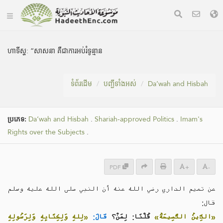
ហាទីស្ហ:
“សាសនា គឺជាការអប់រំទូន្មាន
ទំព័រ​ដេីម
បញ្ជីទាំងអស់
Da‘wah and Hisbah
ប្រភេទ:
Da‘wah and Hisbah
.
Shariah-approved Politics
.
Imam's
Rights over the Subjects
.
PDF
+
-
عن تميم الداري رضي الله عنه أن النبي صلى الله عليه وسلم
قال:
«الدِّينُ النَّصِيحَةُ»
قُلْنَا: لِمَنْ؟
قَالَ:
«لِلهِ وَلِكِتَابِهِ وَلِرَسُولِهِ