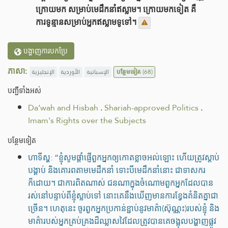
ក្រោយមក សម្រាប់មេដឹកនាំឥស្លាម។ ក្រោយមកទៀត គឺ
ការទូន្មានសម្រាប់អ្នកឥស្លាមទូទៅ។
បង្ហាញការបកប្រែ
ភាសា:
الإنجليزية
الأوردية
الإسبانية
បន្ថែមទៀត
(68)
បញ្ជីទាំងអស់
Da‘wah and Hisbah
.
Shariah-approved Politics
.
Imam's Rights over the Subjects
បន្ថែមទៀត
ហាទីស្ហ: “ខ្ញុំសូមផ្តាំផ្ញើពួកអ្នកឲ្យកោតខ្លាចអល់ឡោះ ហើយត្រូវស្តាប់
បង្គាប់ និងគោរពតាមមេដឹកនាំ ទោះបីមេដឹកនាំនោះ ជាទាសករ
ក៏ដោយ។ ជាការពិតណាស់ ជនណាក្នុងចំណោមពួកអ្នកដែលបាន
រស់នៅបន្ទាប់ពីខ្ញុំស្លាប់ទៅ នោះគេនឹងឃើញមានការខ្វែងគំនិតគ្នាជា
ច្រើន។ ហេតុនេះ ចូរពួកអ្នកប្រកាន់ខ្ជាប់នូវមាគ៌ា(ស៊ុណ្ណះ)របស់ខ្ញុំ និង
មាគ៌ារបស់អ្នកគ្រប់គ្រងដ៏ឈ្លាសវៃដែលត្រូវបានគេចង្អុលបង្ហាញផ្លូវ