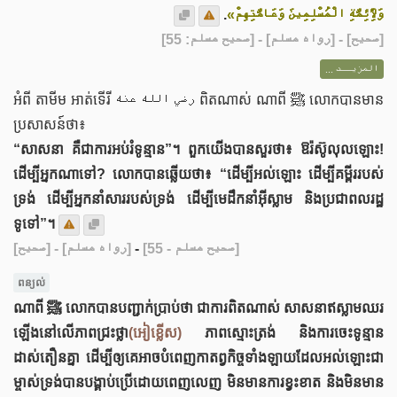
.
وَلِأَئِمَّةِ الْمُسْلِمِينَ وَعَامَّتِهِمْ»
] - [رواه مسلم] - [صحيح مسلم: 55]
صحيح
[
المزيــد ...
អំពី តាមីម អាត់ទើរី رضي الله عنه ពិតណាស់ ណាពី ﷺ លោកបានមាន
ប្រសាសន៍ថា៖
“សាសនា គឺជាការអប់រំទូន្មាន”។ ពួកយើងបានសួរថា៖ ឱរ៉ស៊ូលុលឡោះ!
ដើម្បីអ្នកណាទៅ? លោកបានឆ្លើយថា៖ “ដើម្បីអល់ឡោះ ដើម្បីគម្ពីររបស់
ទ្រង់ ដើម្បីអ្នកនាំសាររបស់ទ្រង់ ដើម្បីមេដឹកនាំអ៊ីស្លាម និងប្រជាពលរដ្ឋ
ទូទៅ”។
[صحيح]
- [رواه مسلم]
-
[صحيح مسلم - 55]
ពន្យល់
ណាពី ﷺ លោកបានបញ្ជាក់ប្រាប់ថា ជាការពិតណាស់ សាសនាឥស្លាមឈរ
ឡើងនៅលើភាពជ្រះថ្លា
(អៀខ្លើស)
ភាពស្មោះត្រង់ និងការចេះទូន្មាន
ដាស់តឿនគ្នា ដើម្បីឲ្យគេអាចបំពេញកាតព្វកិច្ចទាំងឡាយដែលអល់ឡោះជា
ម្ចាស់ទ្រង់បានបង្គាប់ប្រើដោយពេញលេញ មិនមានការខ្វះខាត និងមិនមាន