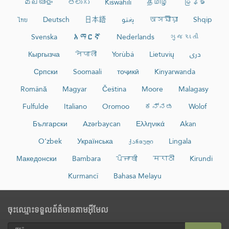
മലയാളം
తెలుగు
Kiswahili
தமிழ்
မြန်မာ
ไทย
Deutsch
日本語
پښتو
অসমীয়া
Shqip
Svenska
አማርኛ
Nederlands
ગુજરાતી
Кыргызча
नेपाली
Yorùbá
Lietuvių
دری
Српски
Soomaali
тоҷикӣ
Kinyarwanda
Română
Magyar
Čeština
Moore
Malagasy
Fulfulde
Italiano
Oromoo
ಕನ್ನಡ
Wolof
Български
Azərbaycan
Ελληνικά
Akan
O‘zbek
Українська
ქართული
Lingala
Македонски
Bambara
ਪੰਜਾਬੀ
मराठी
Kirundi
Kurmancî
Bahasa Melayu
ចុះឈ្មោះទទួលព័ត៌មានតាមអ៊ីមែល