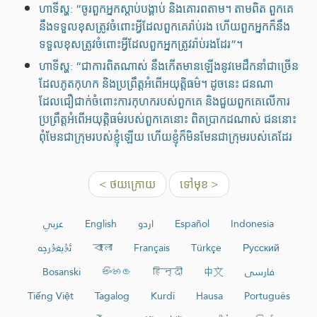
ហាទីស្ហ: “ចូរពួកអ្នកស្ដាប់បង្គាប់ និងគោរពតាម។ តាមពិត ពួកគេ
នឹងទទួលខុសត្រូវចំពោះអ្វីដែលពួកគេរ៉ាប់រង ហើយពួកអ្នកក៏នឹង
ទទួលខុសត្រូវចំពោះអ្វីដែលពួកអ្នកត្រូវរ៉ាប់រងដែរ”។
ហាទីស្ហ: “ជាការពិតណាស់ នឹងកើតមានឡើងនូវមេដឹកនាំជាច្រើន
ដែលភូតកុហក និងប្រព្រឹត្តអំពើអយុត្តិធម៌។ ដូចនេះ ជនណា
ដែលជឿជាក់ចំពោះការកុហករបស់ពួកគេ និងជួយពួកគេលើការ
ប្រព្រឹត្តអំពើអយុត្តិធម៌របស់ពួកគេនោះ ពិតប្រាកដណាស់ ជននោះ
ពុំមែនជាក្រុមរបស់ខ្ញុំឡើយ ហើយខ្ញុំក៏មិនមែនជាក្រុមរបស់គេដែរ
< ថយក្រោយ
ទៅមុខ >
عربي
English
اردو
Español
Indonesia
ئۇيغۇرچە
বাংলা
Français
Türkçe
Русский
Bosanski
සිංහල
हिन्दी
中文
فارسی
Tiếng Việt
Tagalog
Kurdî
Hausa
Português