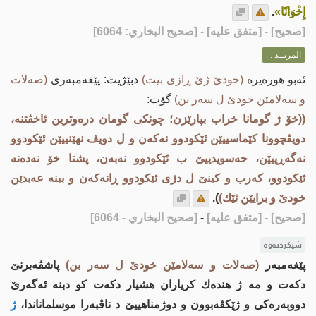
إِخْوَانًا»
.
[
صحيح
] - [متفق عليه] - [صحيح البخاري: 6064]
المزيــد ...
ئه‌بو هوره‌یره‌
(خودێ ژێ ڕازی بیت)
دبێژیت: پێغه‌مبه‌ری
(صه‌لات
و سه‌لامێن خودێ ل سه‌ر بن)
گۆت:
((خۆ ژ گومانا خراب بپارێزن؛ چونكی گومان دره‌وترین ئاخڤتنه‌،
دویڤچوونا كێماسییێن ئێكودوو نه‌كه‌ن و ل دویڤ نهێنییێن ئێكودوو
نه‌گه‌ڕییێن، حه‌سویدییێ ب ئێكودوو نه‌به‌ن، پشتا خۆ نه‌ده‌نه‌
ئێكودوو، كه‌رب و كینێ ل دژی ئێكودوو ڕانه‌كه‌ن و ببنه‌ عه‌بدێن
خودێ و برایێن ئێك)
).
[صحيح]
- [متفق عليه]
-
[صحيح البخاري - 6064]
شیکردنەوە
پێغه‌مبه‌ر
(صه‌لات و سه‌لامێن خودێ ل سه‌ر بن)
پاشڤه‌برنێ
دكه‌ت و مه‌ ژ هنده‌ك كریاران هشیار دكه‌ت كو دبنه‌ ئه‌گه‌رێ
دووبه‌ره‌كی و ژێكڤه‌بوون و دوژمناهییێ د ناڤبه‌را موسلماناندا،
ژ