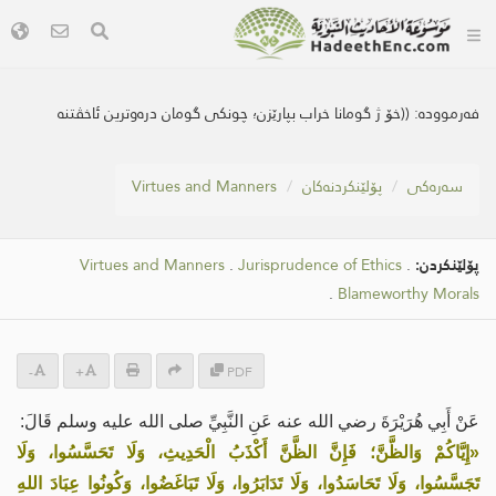
فەرموودە:
((خۆ ژ گومانا خراب بپارێزن؛ چونكی گومان دره‌وترین ئاخڤتنه
سه‌ره‌كی
پۆلێنکردنەکان
Virtues and Manners
پۆلێنکردن:
.
Jurisprudence of Ethics
.
Virtues and Manners
.
Blameworthy Morals
-
+
PDF
عَنْ أَبِي هُرَيْرَةَ رضي الله عنه عَنِ النَّبِيِّ صلى الله عليه وسلم قَالَ:
«إِيَّاكُمْ وَالظَّنَّ؛ فَإِنَّ الظَّنَّ أَكْذَبُ الْحَدِيثِ، وَلَا تَحَسَّسُوا، وَلَا
تَجَسَّسُوا، وَلَا تَحَاسَدُوا، وَلَا تَدَابَرُوا، وَلَا تَبَاغَضُوا، وَكُونُوا عِبَادَ اللهِ