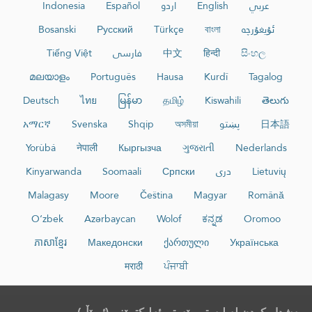
عربي
English
اردو
Español
Indonesia
ئۇيغۇرچە
বাংলা
Türkçe
Русский
Bosanski
සිංහල
हिन्दी
中文
فارسی
Tiếng Việt
മലയാളം
Português
Hausa
Kurdî
Tagalog
Deutsch
ไทย
မြန်မာ
தமிழ்
Kiswahili
తెలుగు
日本語
پښتو
অসমীয়া
Shqip
Svenska
አማርኛ
Yorùbá
नेपाली
Кыргызча
ગુજરાતી
Nederlands
Lietuvių
دری
Српски
Soomaali
Kinyarwanda
Malagasy
Moore
Čeština
Magyar
Română
O‘zbek
Azərbaycan
Wolof
ಕನ್ನಡ
Oromoo
ភាសាខ្មែរ
Македонски
ქართული
Українська
मराठी
ਪੰਜਾਬੀ