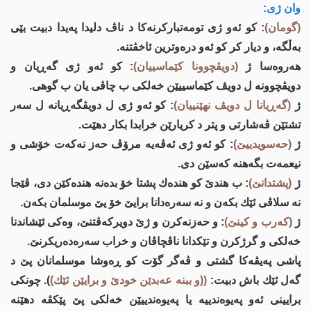
وان ژی:
(گومان)
: كو ئه‌و ژی تومه‌تباركرنه‌كا د ناڤ دلیدا په‌یدا دبیت بێی
به‌ڵگه‌، و دیار كر كو ئه‌و دره‌وترین ئاخڤتنه‌.
هه‌روه‌سا ژ
(دویڤچوونا كێماسییان)
: كو ئه‌و ژی گه‌ڕیان و
دویڤچوونه‌‌ ل دویڤ كێماسییێن خه‌لكی ب چاڤی یان ب گوهی.
ژ
(گه‌ڕیانا ل دویڤ نهێنییان)
: كو ئه‌و ژی ل دویڤگه‌ڕیانه‌ ل سه‌ر
تشتێن ڤه‌شارتی و پتر د كریارێن خرابدا بكار دهێت.
ژ
(حه‌سویدییێ)
: كو ئه‌و ژی ئه‌ڤه‌یه‌ مرۆڤ حه‌ز نه‌كه‌ت خۆشی و
نیعمه‌ت بگه‌هنه‌ كه‌سێن دی.
ژ
(پشتدانێ)
: ب هندێ كو هنده‌ك پشتا خۆ بده‌نه‌ هنده‌كێن دی، ڤێجا
نه‌ سلاڤی ئێك بكه‌ن و نه‌ سه‌ره‌دانا برایێ خۆ یێ موسلمان بكه‌ن.
ژ
(كه‌رب و كینێ)
: و حه‌زنه‌كرن و ژێ دویركه‌ڤتنێ، وه‌كی ئێشاندنا
خه‌لكی و گرژكرن و تێكدانا ناڤچاڤان و خراب سه‌ره‌ده‌ریكرنێ.
پاشی په‌یڤه‌كا گشتی و ڤه‌گر گۆت كو ڕه‌وشا موسلمانان پێ د
گه‌ل ئێك باش دبیت:
((و ببنه‌ عه‌بدێن خودێ و برایێن ئێك)
). چونكی
برایینی ئه‌و په‌یوه‌ندییه‌ یا په‌یوه‌ندییێن خه‌لكی پێ پێكڤه‌ دهێنه‌