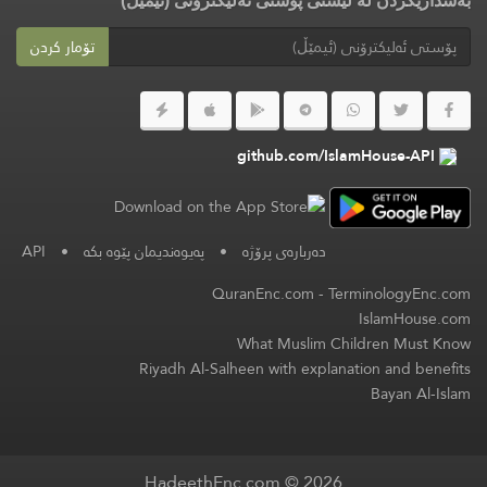
بەشداریکردن لە لیستی پۆستی ئەلیکترۆنی (ئیمێڵ)
تۆمار کردن
github.com/IslamHouse-API
دەربارەی پرۆژە
•
پەیوەندیمان پێوە بکە
•
API
QuranEnc.com
-
TerminologyEnc.com
IslamHouse.com
What Muslim Children Must Know
Riyadh Al-Salheen with explanation and benefits
Bayan Al-Islam
HadeethEnc.com © 2026