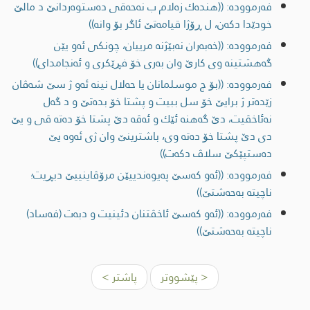
فەرموودە: ((هنده‌ك زه‌لام ب نه‌حه‌قی ده‌ستوه‌ردانێ د مالێ
خودێدا دكه‌ن، ل ڕۆژا قیامه‌تێ ئاگر بۆ وانه‌))
فەرموودە: ((خه‌به‌ران نه‌بێژنه‌ مرییان، چونكی ئه‌و یێن
گه‌هشتینه‌ وی كارێ وان به‌ری خۆ فڕێكری و ئه‌نجامدای))
فەرموودە: ((بۆ چ موسلمانان یا حه‌لال نینه‌ ئه‌و ژ سێ شه‌ڤان
زێده‌تر ژ برایێ خۆ سل ببيت و پشتا خۆ بده‌تێ و د گه‌ل
نه‌ئاخڤیت، دێ گه‌هنه‌ ئێك و ئه‌ڤه‌ دێ پشتا خۆ ده‌ته‌ ڤی و یێ
دی دێ پشتا خۆ ده‌ته‌ وی، باشترینێ وان ژی ئه‌وه‌ یێ
ده‌ستپێكێ سلاڤ دكه‌ت))
فەرموودە: ((ئه‌و كه‌سێ په‌یوه‌ندییێن مرۆڤاینییێ دبڕیت؛
ناچیته‌ به‌حه‌شتێ))
فەرموودە: ((ئه‌و كه‌سێ ئاخڤتنان دئینیت و دبه‌ت (فه‌ساد)
ناچیته‌ به‌حه‌شتێ))
< پێشووتر
پاشتر >