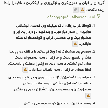
گرێدان و ڤیان و حه‌زژێكرن و ئێكڕێزی و ڤێككرنێ د ناڤبه‌را واندا
زێده‌ دكه‌ت.
لە سوودەکانی فەرموودەکە
گومانا خراب زیانێ ناگه‌هینیته‌ وی كه‌سێ نیشانێن
خرابییێ ل سه‌ر دیار دبن، و پێدڤییه‌ باوه‌ردار یێ ژیر و
هشیار بیت و ب كه‌سێن خراب و گونه‌هكار نه‌هێته‌
خاپاندن.
مه‌ره‌م پێ هشیاركرنه‌ ژ وێ تومه‌تێ یا د ناڤ ده‌روونیدا
جێگر و بنه‌جھ دبیت و مرۆڤ ل سه‌ر به‌رده‌وام دبیت،
به‌لێ ئه‌و تشتێ د سه‌ر دلێ مرۆڤیڕا دهێت و نامینیت،
ئه‌ڤا هه‌نێ مرۆڤ ل سه‌ر ناهێته‌ سزادان.
حه‌رامبوونا ئه‌گه‌رێن ژ ئێك جودابوون و بڕینا په‌یوه‌ندییێ
د ناڤبه‌را ئه‌ندامێن جڤاكێ موسلماندا، وه‌كی
سیخۆریكرن و حه‌سویدیبرن و تشتێن ب وی ڕه‌نگی.
وه‌سییه‌تكرن ب هندێ كو سه‌ره‌ده‌ری د گه‌ل