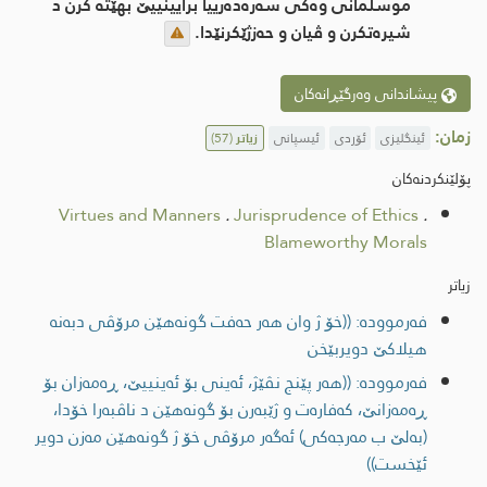
موسلمانی وه‌كی سه‌ره‌ده‌رییا برایینییێ بهێته‌ كرن د
شیره‌تكرن و ڤیان و حه‌زژێكرنێدا.
پیشاندانی وەرگێڕانەکان
زمان:
ئینگلیزی
ئۆردی
ئیسپانی
زیاتر
(57)
پۆلێنکردنەکان
Virtues and Manners
.
Jurisprudence of Ethics
.
Blameworthy Morals
زیاتر
فەرموودە: ((خۆ ژ وان هه‌ر حه‌فت گونه‌هێن مرۆڤی دبه‌نه‌
هیلاكێ دویربێخن
فەرموودە: ((هه‌ر پێنج نڤێژ، ئه‌ینی بۆ ئه‌ینییێ، ڕه‌مه‌زان بۆ
ڕه‌مه‌زانێ، كه‌فاره‌ت و ژێبه‌رن بۆ گونه‌هێن د ناڤبه‌را خۆدا،
(به‌لێ ب مه‌رجه‌كی) ئه‌گه‌ر مرۆڤی خۆ ژ گونه‌هێن مه‌زن دویر
ئێخست))