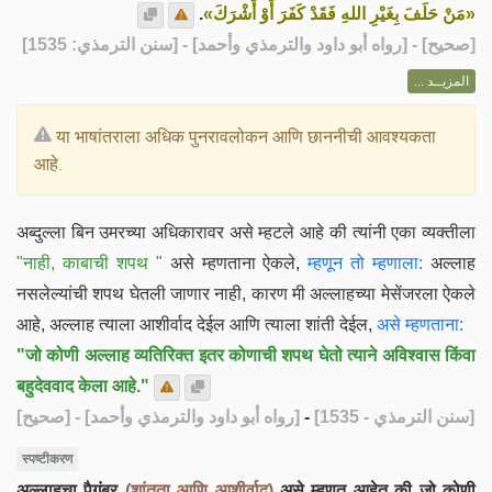
.
«مَنْ حَلَفَ بِغَيْرِ اللهِ فَقَدْ كَفَرَ أَوْ أَشْرَكَ»
] - [رواه أبو داود والترمذي وأحمد] - [سنن الترمذي: 1535]
صحيح
[
المزيــد ...
या भाषांतराला अधिक पुनरावलोकन आणि छाननीची आवश्यकता
आहे.
अब्दुल्ला बिन उमरच्या अधिकारावर असे म्हटले आहे की त्यांनी एका व्यक्तीला
"नाही, काबाची शपथ "
असे म्हणताना ऐकले,
म्हणून तो म्हणाला:
अल्लाह
नसलेल्यांची शपथ घेतली जाणार नाही, कारण मी अल्लाहच्या मेसेंजरला ऐकले
आहे, अल्लाह त्याला आशीर्वाद देईल आणि त्याला शांती देईल,
असे म्हणताना:
"जो कोणी अल्लाह व्यतिरिक्त इतर कोणाची शपथ घेतो त्याने अविश्वास किंवा
बहुदेववाद केला आहे."
[صحيح]
- [رواه أبو داود والترمذي وأحمد]
-
[سنن الترمذي - 1535]
स्पष्टीकरण
अल्लाहचा पैगंबर
(शांतता आणि आशीर्वाद)
असे म्हणत आहेत की जो कोणी