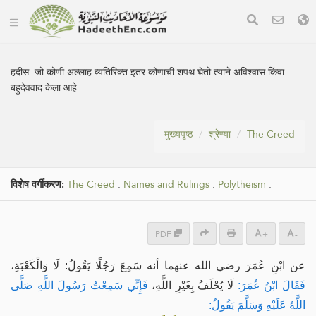
हदीस:
जो कोणी अल्लाह व्यतिरिक्त इतर कोणाची शपथ घेतो त्याने अविश्वास किंवा
बहुदेववाद केला आहे
मुख्यपृष्ठ
श्रेण्या
The Creed
विशेष वर्गीकरण:
The Creed
.
Names and Rulings
.
Polytheism
.
PDF
+
-
عن ابْنِ عُمَرَ رضي الله عنهما أنه سَمِعَ رَجُلًا يَقُولُ: لَا وَالْكَعْبَةِ،
فَقَالَ ابْنُ عُمَرَ:
لَا يُحْلَفُ بِغَيْرِ اللَّهِ،
فَإِنِّي سَمِعْتُ رَسُولَ اللَّهِ صَلَّى
اللَّهُ عَلَيْهِ وَسَلَّمَ يَقُولُ: