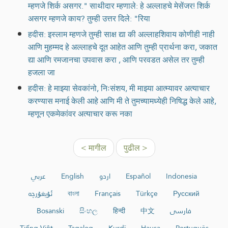
म्हणजे शिर्क असगर." साथीदार म्हणाले: हे अल्लाहचे मेसेंजर! शिर्क
असगर म्हणजे काय? तुम्ही उत्तर दिले: "रिया
हदीस: इस्लाम म्हणजे तुम्ही साक्ष द्या की अल्लाहशिवाय कोणीही नाही
आणि मुहम्मद हे अल्लाहचे दूत आहेत आणि तुम्ही प्रार्थना करा, जकात
द्या आणि रमजानचा उपवास करा , आणि परवडत असेल तर तुम्ही
हजला जा
हदीस: हे माझ्या सेवकांनो, निःसंशय, मी माझ्या आत्म्यावर अत्याचार
करण्यास मनाई केली आहे आणि मी ते तुमच्यामध्येही निषिद्ध केले आहे,
म्हणून एकमेकांवर अत्याचार करू नका
< मागील
पुढील >
عربي
English
اردو
Español
Indonesia
ئۇيغۇرچە
বাংলা
Français
Türkçe
Русский
Bosanski
සිංහල
हिन्दी
中文
فارسی