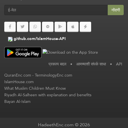
नोंदणी
github.com/IslamHouse-API
प्रकल्प बद्दल
•
आमच्याशी संपर्क साधा
•
API
QuranEnc.com
-
TerminologyEnc.com
IslamHouse.com
What Muslim Children Must Know
Riyadh Al-Salheen with explanation and benefits
Bayan Al-Islam
HadeethEnc.com © 2026