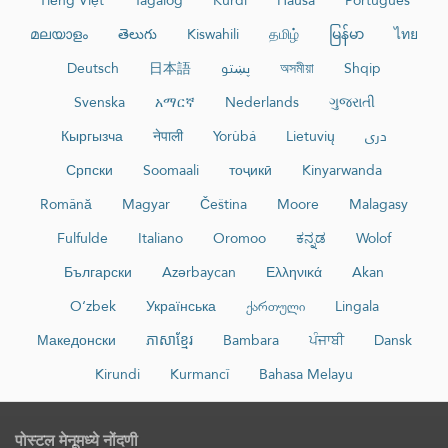
Tiếng Việt
Tagalog
Kurdî
Hausa
Português
മലയാളം
తెలుగు
Kiswahili
தமிழ்
မြန်မာ
ไทย
Deutsch
日本語
پښتو
অসমীয়া
Shqip
Svenska
አማርኛ
Nederlands
ગુજરાતી
Кыргызча
नेपाली
Yorùbá
Lietuvių
دری
Српски
Soomaali
тоҷикӣ
Kinyarwanda
Română
Magyar
Čeština
Moore
Malagasy
Fulfulde
Italiano
Oromoo
ಕನ್ನಡ
Wolof
Български
Azərbaycan
Ελληνικά
Akan
O‘zbek
Українська
ქართული
Lingala
Македонски
ភាសាខ្មែរ
Bambara
ਪੰਜਾਬੀ
Dansk
Kirundi
Kurmancî
Bahasa Melayu
पोस्टल मेनूमध्ये नोंदणी