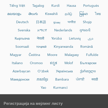
Tiếng Việt
Tagalog
Kurdî
Hausa
Português
മലയാളം
తెలుగు
Kiswahili
தமிழ்
မြန်မာ
ไทย
Deutsch
日本語
پښتو
অসমীয়া
Shqip
Svenska
አማርኛ
Nederlands
ગુજરાતી
Кыргызча
नेपाली
Yorùbá
Lietuvių
دری
Soomaali
тоҷикӣ
Kinyarwanda
Română
Magyar
Čeština
Moore
Malagasy
Fulfulde
Italiano
Oromoo
ಕನ್ನಡ
Wolof
Български
Azərbaycan
O‘zbek
Українська
ქართული
Македонски
ភាសាខ្មែរ
Bambara
ਪੰਜਾਬੀ
मराठी
Yao
Kurmancî
Регистрација на мејлинг листу