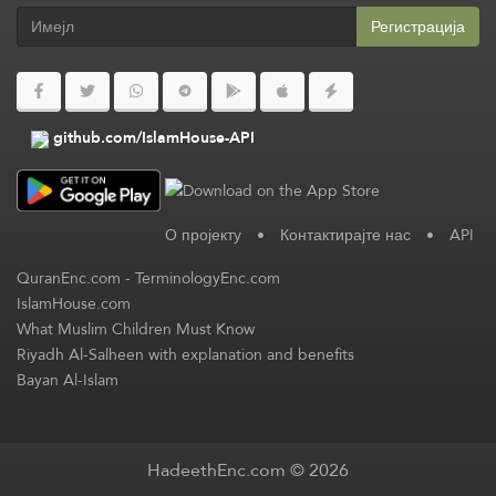
Регистрација
github.com/IslamHouse-API
О пројекту
•
Контактирајте нас
•
API
QuranEnc.com
-
TerminologyEnc.com
IslamHouse.com
What Muslim Children Must Know
Riyadh Al-Salheen with explanation and benefits
Bayan Al-Islam
HadeethEnc.com © 2026