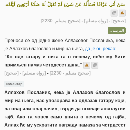
.
«مَنْ أَتَى عَرَّافًا فَسَأَلَهُ عَنْ شَيْءٍ لَمْ تُقْبَلْ لَهُ صَلَاةٌ أَرْبَعِينَ لَيْلَةً»
] - [رواه مسلم] - [صحيح مسلم: 2230]
صحيح
[
المزيــد ...
Преноси се од једне жене Аллаховог Посланика, нека
је Аллахов благослов и мир на њега,
да је он рекао:
"Ко оде гатару и пита га о нечему, неће му бити
примљен намаз четрдесет дана.“
[صحيح]
- [رواه مسلم]
-
[صحيح مسلم - 2230]
Коментар
Аллахов Посланик, нека је Аллахов благослов и
мир на њега, нас упозорава на одлазак гатару који,
на овај или онај начин, тврди да познаје апсолутни
гајб. Ако га човек само упита о нечему од гајба,
Аллах ће му ускратити награду намаза за четрдесет