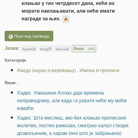
клањао у тих четрдесет дана, неће их
морати наклањавати, али неће имати
награде за њих.
Преглед превода
Језик:
الإنجليزية
الأوردية
الإسبانية
Више...
(64)
Категорије
Акида (наука о веровању)
.
Имена и прописи
Више...
Хадис: Узвишени Аллах даје времена
неправеднику, али када га ухвати неће му моћи
измаћи
Хадис: Шта мислиш, ако бих клањао прописане
молитве, постео рамазан, сматрао халал ствари
дозвољеним, а харам (оно што је забрањено)