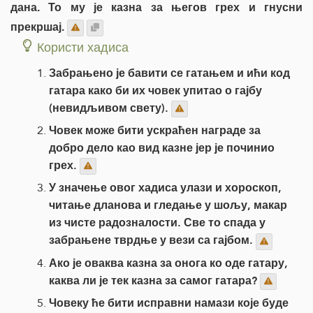
дана. То му је казна за његов грех и гнусни
прекршај.
Користи хадиса
Забрањено је бавити се гатањем и ићи код
гатара како би их човек упитао о гајбу
(невидљивом свету).
Човек може бити ускраћен награде за
добро дело као вид казне јер је починио
грех.
У значење овог хадиса улази и хороскоп,
читање дланова и гледање у шољу, макар
из чисте радозналости. Све то спада у
забрањене тврдње у вези са гајбом.
Ако је оваква казна за онога ко оде гатару,
каква ли је тек казна за самог гатара?
Човеку ће бити исправни намази које буде