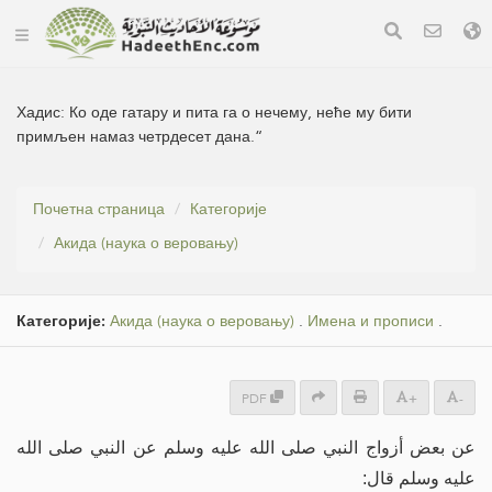
Хадис:
Ко оде гатару и пита га о нечему, неће му бити
примљен намаз четрдесет дана.“
Почетна страница
Категорије
Акида (наука о веровању)
Категорије:
Акида (наука о веровању)
.
Имена и прописи
.
PDF
+
-
عن بعض أزواج النبي صلى الله عليه وسلم عن النبي صلى الله
عليه وسلم قال: