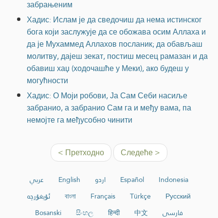
забрањеним
Хадис: Ислам је да сведочиш да нема истинског
бога који заслужује да се обожава осим Аллаха и
да је Мухаммед Аллахов посланик; да обављаш
молитву, дајеш зекат, постиш месец рамазан и да
обавиш хаџ (ходочашће у Меки), ако будеш у
могућности
Хадис: О Моји робови, Ја Сам Себи насиље
забранио, а забранио Сам га и међу вама, па
немојте га међусобно чинити
< Претходно
Следеће >
عربي
English
اردو
Español
Indonesia
ئۇيغۇرچە
বাংলা
Français
Türkçe
Русский
Bosanski
සිංහල
हिन्दी
中文
فارسی