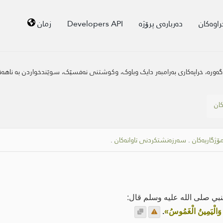
راوەکان
دەربارەی پرۆژە
Developers API
زمان
وای گەورە، خراپەکاری بەرامبەر دایک وباوک، وکوشتنی نەفسێک، سوێندخواردن بە ناه
کان
مۆژگاریەکان
.
سەرزەنشتکردنی تاوانەکان
.
نبي صلى الله عليه وسلم قال:
ِ، وَالْيَمِينُ الْغَمُوسُ»
.