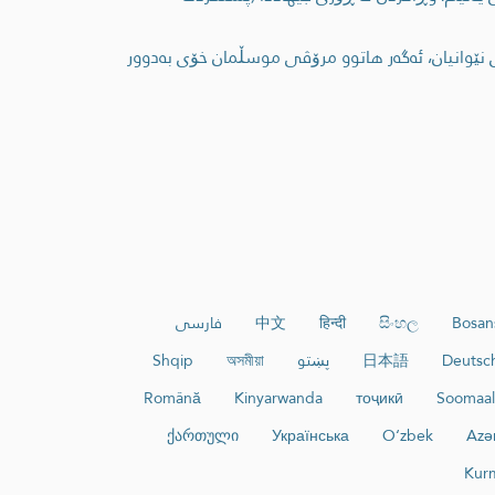
 نێوانیان، ئەگەر ھاتوو مرۆڤی موسڵمان خۆی بەدوور
Bosan
සිංහල
हिन्दी
中文
فارسی
Deutsc
日本語
پښتو
অসমীয়া
Shqip
Română
Kinyarwanda
тоҷикӣ
Soomaal
ქართული
Українська
O‘zbek
Azə
Kur