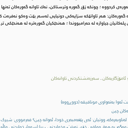
ورەی كردووە ؛ چونكە زۆر گەورە وترسناكن، نەك تاوانە گەورەكان تەنها 
انە گەورەكان: هەر تاوانێكە سزایەكی دونیایی لەسەر بێت وەكو نەفرە
لەكانیان جیاوازە لە حەرامبووندا ؛ هەندێكیان گەورەترە لە هەندێكی تر.
ئامۆژگاریەکان
.
سەرزەنشتکردنی تاوانەکان
 ئەوا بەتەواوی مونافیقە (دووڕووە)
ەکان چین
ر و لەناوبەرەکە، ووتیان: ئەی پێغەمبەری خودا، ئەوانە چین؟ فەرمووی: ش
ەگەر بە هەق ومافی خۆی نەبێت، وخواردنی ڕیبا (سوو)، خواردنی ماڵی 