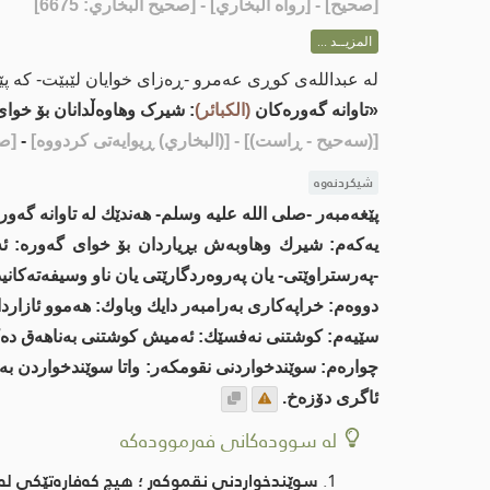
[
صحيح
] - [رواه البخاري] - [صحيح البخاري: 6675]
المزيــد ...
لە عبداللەی کوڕی عەمرو -ڕەزای خوایان لێبێت- کە پێ
«تاوانە گەورەکان
(الکبائر)
: شیرک وهاوەڵدانان بۆ خوا
[(سەحیح - ڕاست)]
- [(البخاري) ڕیوایەتی كردووە]
-
[صح
شیکردنەوە
پێغەمبەر -صلى اللە علیە وسلم- هەندێك لە تاوانە گەو
یەكەم: شیرك وهاوبەش بڕیاردان بۆ خوای گەورە: ئەم
-پەرستراوێتی- یان پەروەردگارێتی یان ناو وسیفەتەكانید
دووەم: خراپەكاری بەرامبەر دایك وباوك: هەموو ئازارد
سێیەم: كوشتنی نەفسێك: ئەمیش كوشتنی بەناهەق دەك
چوارەم: سوێندخواردنی نقومكەر: واتا سوێندخواردن بە 
ئاگری دۆزەخ.
لە سوودەکانی فەرموودەکە
سوێندخواردنی نقموكەر ؛ هیچ كەفارەتێكی لەسە