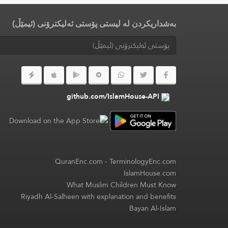
بەشداریکردن لە لیستی پۆستی ئەلیکترۆنی (ئیمێڵ)
github.com/IslamHouse-API
QuranEnc.com
-
TerminologyEnc.com
IslamHouse.com
What Muslim Children Must Know
Riyadh Al-Salheen with explanation and benefits
Bayan Al-Islam