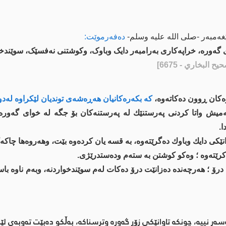
غەمبەر -صلى اللە علیە وسلم-
دەفەرموێت:
ی گەورە، خراپەکاری بەرامبەر دایک وباوک، وکوشتنی نەفسێک، سوێندخو
يح البخاري - 6675]
رەكان ڕوون دەكاتەوە،
كە بكەرەكانیان هەڕەشەی توندیان لێكراوە لەدونی
یش واتا كردنی پەرستنێك لە پەرستنەكان بۆ جگە لە خوای گەورە، 
ا.
انێكی دایك وباوك دەگرێتەوە، بە قسە یان كردەوە بێت، وهەروەها چاكەك
رێتەوە ؛ وەكو كوشتن بە ستەم ودەستدرێژی.
درۆ ؛ هەرچەندە دەزانێت درۆ دەكات لەم سوێندخواردنە، وبەم ناوە با
ر نییە، چونكە تاوانێكی زۆر گەورە وترسناكە، بەڵكو دەبێت تەوبەی لێ