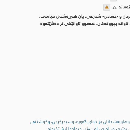
ئەمانە بن.
ت كردن و -حەددی- شەرعی، یان هەڕەشەی قیامەت،
 تاوانە بچووكەكان: هەموو تاوانێكی تر دەگرێتەوە
یرک وهاوبەشدانان بۆ خوای گەورە، وسیحرکردن، وکوشتنی
یەتیم، وڕاکردن لە ڕۆژی جیهاددا (پشتکردنە