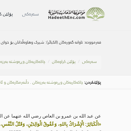
سه‌ره‌كی
پۆلێن ک
فەرموودە:
تاوانە گەورەکان (الکبائر): شیرک وهاوەڵدانان بۆ خ
سه‌ره‌كی
پۆلێن کراوەکان
چاكەكاریەكان وڕەوشتە بەرزە
پۆلێنکردن:
چاكەكاریەكان وڕەوشتە بەرزەکان
.
دڵنەرمکارەکان و ئا
عن عبد الله بن عمرو بن العاص رضي الله عنهما عن ال
«الْكَبَائِرُ: الْإِشْرَاكُ بِاللهِ، وَعُقُوقُ الْوَالِدَيْنِ، وَقَتْلُ النَّفْس