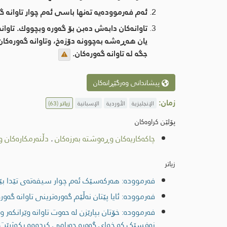
ئەم فەرموودەیە تەنها باسی ئەم چوار تاوانە گە
تاوانەكان دابەش دەبن بۆ گەورە وبچووك. تاو
یان هەڕەشە بەچوونە دۆزەخ، وتاوانە گەورەكان پ
جگە لە تاوانە گەورەكان.
پیشاندانی وەرگێڕانەکان
زمان:
الإنجليزية
الأوردية
الإسبانية
زیاتر
(63)
پۆلێن کراوەکان
چاكەكاریەكان وڕەوشتە بەرزەکان
.
دڵنەرمکارەکان و 
زیاتر
فەرموودە: هەرکەسێک ئەم چوار سیفەتەی تێدا بێت
فەرموودە: ئایا پێتان نەڵێم گەورەترینی تاوانە گەور
فەرموودە: خۆتان بپارێزن لە حەوت تاوانە وێرانکە
نەفسێک کە خوای گەورە حەرامی کردووە بکوژرێت م