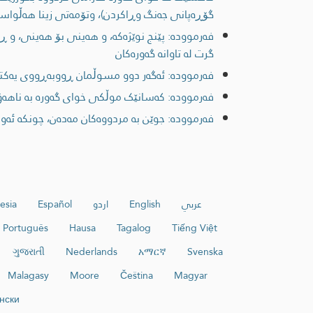
گۆڕەپانی جەنگ وڕاکردن)، وتۆمەتی زینا هەڵواسین بۆ
فەرموودە: پێنج نوێژەکە، و ھەینی بۆ ھەینی، و 
گرت لە تاوانە گەورەکان
فەرموودە: ئەگەر دوو مسوڵمان ڕووبەڕووی یەکتر ب
فەرموودە: كەسانێک موڵكی خوای گەوره به ناهەق بە
فەرموودە: جوێن بە مردووەکان مەدەن، چونکە ئەوا
عربي
English
اردو
Español
esia
Português
Hausa
Tagalog
Tiếng Việt
ગુજરાતી
Nederlands
አማርኛ
Svenska
Malagasy
Moore
Čeština
Magyar
нски