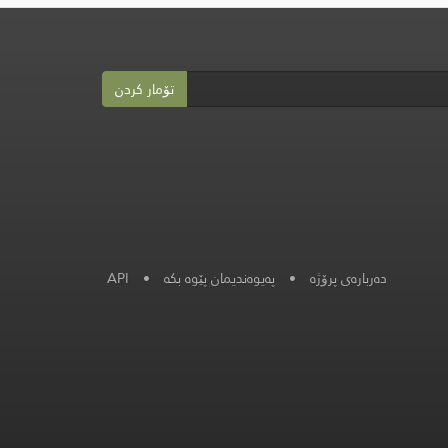
تۆمار کردن
دەربارەی پرۆژە
•
په‌یوه‌ندیمان پێوه‌ بكه‌
•
API