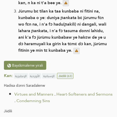
kan, n ka ni t'a bee ye.
Jùrumu bɛ tilan ka taa kunbaba ni fitini na,
kunbaba o ye: duniya ɲankata bɛ jùrumu fɛn
wo fɛn na, i n'a fɔ hadu(ɲakili) ni dangali, wali
lahara ɲankata, i n'a fɔ tasuma donni lahidu,
ani k'a fɔ jùrùmu kunbabaw ye hakɛw de ye u
dɔ haramuyali ka girin ka tɛmɛ dɔ kan, jùrùmu
fitinin ye min tɛ kunbaba ye.
Bayɛlɛmalenw yirali
Kan:
الإنجليزية
الأوردية
الإسبانية
Jiidili
(63)
Hadisa dɔnni Saradalenw
Virtues and Manners
.
Heart-Softeners and Sermons
.
Condemning Sins
Jiidili