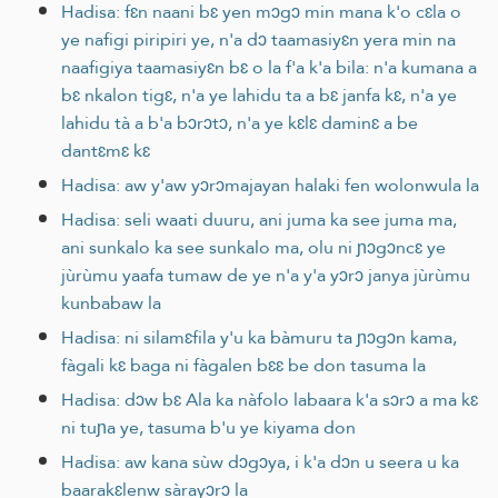
Hadisa: fɛn naani bɛ yen mɔgɔ min mana k'o cɛla o
ye nafigi piripiri ye, n'a dɔ taamasiyɛn yera min na
naafigiya taamasiyɛn bɛ o la f'a k'a bila: n'a kumana a
bɛ nkalon tigɛ, n'a ye lahidu ta a bɛ janfa kɛ, n'a ye
lahidu tà a b'a bɔrɔtɔ, n'a ye kɛlɛ daminɛ a be
dantɛmɛ kɛ
Hadisa: aw y'aw yɔrɔmajayan halaki fen wolonwula la
Hadisa: seli waati duuru, ani juma ka see juma ma,
ani sunkalo ka see sunkalo ma, olu ni ɲɔgɔncɛ ye
jùrùmu yaafa tumaw de ye n'a y'a yɔrɔ janya jùrùmu
kunbabaw la
Hadisa: ni silamɛfila y'u ka bàmuru ta ɲɔgɔn kama,
fàgali kɛ baga ni fàgalen bɛɛ be don tasuma la
Hadisa: dɔw bɛ Ala ka nàfolo labaara k'a sɔrɔ a ma kɛ
ni tuɲa ye, tasuma b'u ye kiyama don
Hadisa: aw kana sùw dɔgɔya, i k'a dɔn u seera u ka
baarakɛlenw sàrayɔrɔ la