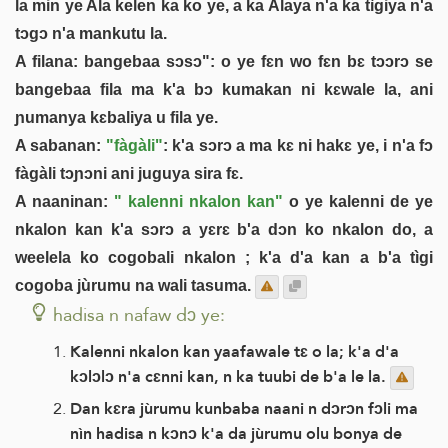
la min ye Ala kelen ka ko ye, a ka Alaya n'a ka tìgiya n'a
tɔgɔ n'a mankutu la.
A filana: bangebaa sɔsɔ": o ye fɛn wo fɛn bɛ tɔɔrɔ se
bangebaa fila ma k'a bɔ kumakan ni kɛwale la, ani
ɲumanya kɛbaliya u fila ye.
A sabanan:
"fàgàli"
: k'a sɔrɔ a ma kɛ ni hakɛ ye, i n'a fɔ
fàgàli tɔɲɔni ani juguya sira fɛ.
A naaninan:
" kalenni nkalon kan"
o ye kalenni de ye
nkalon kan k'a sɔrɔ a yɛrɛ b'a dɔn ko nkalon do, a
weelela ko cogobali nkalon ; k'a d'a kan a b'a tìgi
cogoba jùrumu na wali tasuma.
hadisa n nafaw dɔ ye:
Kalenni nkalon kan yaafawale tɛ o la; k'a d'a
kɔlɔlɔ n'a cɛnni kan, n ka tuubi de b'a le la.
Dan kɛra jùrumu kunbaba naani n dɔrɔn fɔli ma
nìn hadisa n kɔnɔ k'a da jùrumu olu bonya de