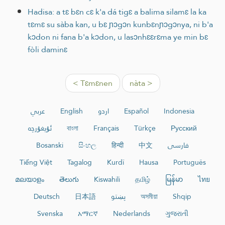
Hadisa: a tɛ bɛn cɛ k'a dá tigɛ a balima silamɛ la ka
tɛmɛ su sàba kan, u bɛ ɲɔgɔn kunbɛnɲɔgɔnya, ni b'a
kɔdon ni fana b'a kɔdon, u lasɔnhɛɛrɛma ye min bɛ
fòli daminɛ
< Tɛmɛnen
nàta >
عربي
English
اردو
Español
Indonesia
ئۇيغۇرچە
বাংলা
Français
Türkçe
Русский
Bosanski
සිංහල
हिन्दी
中文
فارسی
Tiếng Việt
Tagalog
Kurdî
Hausa
Português
മലയാളം
తెలుగు
Kiswahili
தமிழ்
မြန်မာ
ไทย
Deutsch
日本語
پښتو
অসমীয়া
Shqip
Svenska
አማርኛ
Nederlands
ગુજરાતી