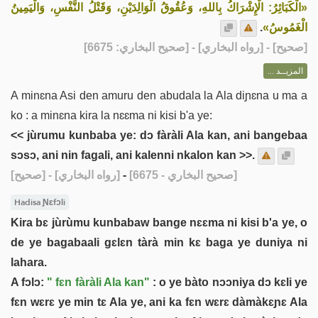
«الْكَبَائِرُ: الْإِشْرَاكُ بِاللهِ، وَعُقُوقُ الْوَالِدَيْنِ، وَقَتْلُ النَّفْسِ، وَالْيَمِينُ
.
الْغَمُوسُ»
] - [رواه البخاري] - [صحيح البخاري: 6675]
صحيح
[
المزيــد ...
A minɛna Asi den amuru den abudala la Ala diɲɛna u ma a
ko : a minɛna kira la nɛɛma ni kisi b'a ye:
<< jùrumu kunbaba ye: dɔ fàràli Ala kan, ani bangebaa
sɔsɔ, ani nin fagali, ani kalenni nkalon kan >>.
[صحيح]
- [رواه البخاري]
-
[صحيح البخاري - 6675]
Hadisa Ɲɛfɔli
Kira bɛ jùrùmu kunbabaw bange nɛɛma ni kisi b'a ye, o
de ye bagabaali gɛlɛn tàrà min kɛ baga ye duniya ni
lahara.
A fɔlɔ:
" fɛn fàràli Ala kan"
: o ye bàto nɔɔniya dɔ kɛli ye
fɛn wɛrɛ ye min tɛ Ala ye, ani ka fɛn wɛrɛ dàmàkɛɲɛ Ala