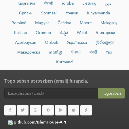
Кыргызча
नेपाली
Yorùbá
Lietuvių
دری
Српски
Soomaali
тоҷикӣ
Kinyarwanda
Română
Magyar
Čeština
Moore
Malagasy
Italiano
Oromoo
ಕನ್ನಡ
Wolof
Български
Azərbaycan
O‘zbek
Українська
ქართული
Македонски
ភាសាខ្មែរ
ਪੰਜਾਬੀ
मराठी
Yao
Kurmancî
Tɔgɔ sɛbɛn sɔrɔsɛbɛn (emɛli) furaɲɛla.
Tɔgɔsɛbɛn
github.com/IslamHouse-API