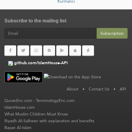
Kurmancî
Subscribe to the mailing list
Subscription
github.com/IslamHouse-API
About
•
Contact Us
•
API
QuranEnc.com
-
TerminologyEnc.com
IslamHouse.com
What Muslim Children Must Know
Riyadh Al-Salheen with explanation and benefits
Bayan Al-Islam