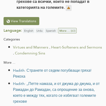
грехове са всички, които не попадат в
категорията на големите.
View Translations
Language:
English
Urdu
Spanish
More ...
(63)
Categories
Virtues and Manners
.
Heart-Softeners and Sermons
.
Condemning Sins
More ...
Hadith: Странете от седем погубващи гряха!
Рекоха
Hadith: ,,Петте намаза, и от джума до джума, и от
Рамадан до Рамадан, са опрощение за онова,
което е между тях, когато се избягват големите
грехове