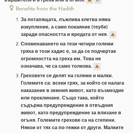
Benefits from the Hadith
За потапящата, лъжлива клетва няма
изкупление, а само покаяние (теубе)
заради опасността и вредата от нея.
Споменаването на тези четири големи
гряха в този хадис е, за да се подчертае
огромността на греха им. Това не
означава, че са само толкова.
Греховете се делят на големи и малки.
Големите са: всеки грях, за който се налага
наказание в земния живот, като възмездие
или проклинане. Също така, който
съдържа предупреждение в отвъдния
живот, като предупреждение за влизане в
огъня. Големите грехове са на степени.
Някои от тях са по-тежки от други. Малките