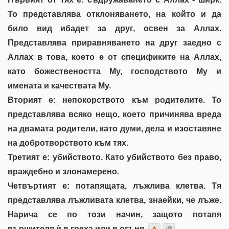
То представлява отклоняването, на който и да
било вид ибадет за друг, освен за Аллах.
Представлява приравняването на друг заедно с
Аллах в това, което е от спецификите на Аллах,
като божествеността Му, господството Му и
имената и качествата Му.
Вторият е: непокорството към родителите. То
представлява всяко нещо, което причинява вреда
на двамата родители, като думи, дела и изоставяне
на добротворството към тях.
Третият е: убийството. Като убийството без право,
враждебно и злонамерено.
Четвъртият е: потапящата, лъжлива клетва. Тя
представлява лъжливата клетва, знаейки, че лъже.
Нарича се по този начин, защото потапя
вършителя ѝ в греха или в огъня.