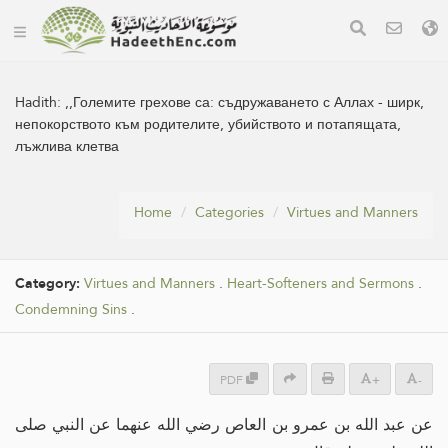
Hadith:
,,Големите грехове са: съдружаването с Аллах - ширк,
непокорството към родителите, убийството и потапящата,
лъжлива клетва
Home
Categories
Virtues and Manners
Category:
Virtues and Manners
.
Heart-Softeners and Sermons
.
Condemning Sins
.
PDF
+
-
عن عبد الله بن عمرو بن العاص رضي الله عنهما عن النبي صلى