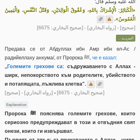
الله عليه وسلم قال:
«الْكَبَائِرُ: الْإِشْرَاكُ بِاللهِ، وَعُقُوقُ الْوَالِدَيْنِ، وَقَتْلُ النَّفْسِ، وَالْيَمِينُ
.
الْغَمُوسُ»
] - [رواه البخاري] - [صحيح البخاري: 6675]
صحيح
[
المزيــد ...
Предава се от Абдуллах ибн Амр ибн ел-Ас /
радийеллаху анхума/, от Пророка ﷺ,
че е казал:
,,
Големите грехове са:
съдружаването с Аллах -
ширк, непокорството към родителите, убийството
и потапящата, лъжлива клетва".
[صحيح]
- [رواه البخاري]
-
[صحيح البخاري - 6675]
Explanation
Пророка ﷺ пояснява големите грехове, които
сериозно предупреждават в този и отвъдния свят
онези, които ги извършват.
Първият от тях е: съдружаването с Аллах - ширк.