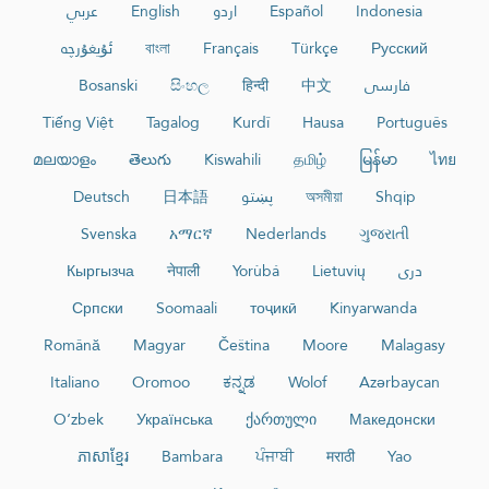
عربي
English
اردو
Español
Indonesia
ئۇيغۇرچە
বাংলা
Français
Türkçe
Русский
Bosanski
සිංහල
हिन्दी
中文
فارسی
Tiếng Việt
Tagalog
Kurdî
Hausa
Português
മലയാളം
తెలుగు
Kiswahili
தமிழ்
မြန်မာ
ไทย
Deutsch
日本語
پښتو
অসমীয়া
Shqip
Svenska
አማርኛ
Nederlands
ગુજરાતી
Кыргызча
नेपाली
Yorùbá
Lietuvių
دری
Српски
Soomaali
тоҷикӣ
Kinyarwanda
Română
Magyar
Čeština
Moore
Malagasy
Italiano
Oromoo
ಕನ್ನಡ
Wolof
Azərbaycan
O‘zbek
Українська
ქართული
Македонски
ភាសាខ្មែរ
Bambara
ਪੰਜਾਬੀ
मराठी
Yao