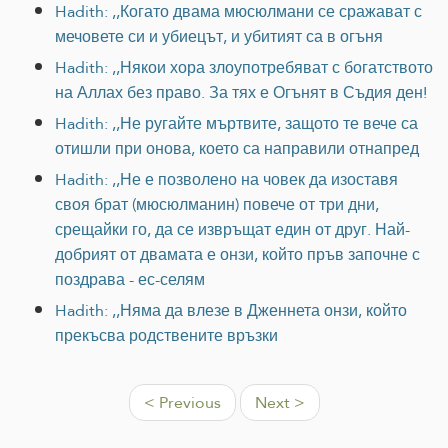
Hadith: ,,Когато двама мюсюлмани се сражават с
мечовете си и убиецът, и убитият са в огъня
Hadith: ,,Някои хора злоупотребяват с богатството
на Аллах без право. За тях е Огънят в Съдия ден!
Hadith: ,,Не ругайте мъртвите, защото те вече са
отишли при онова, което са направили отнапред
Hadith: ,,Не е позволено на човек да изоставя
своя брат (мюсюлманин) повече от три дни,
срещайки го, да се извръщат един от друг. Най-
добрият от двамата е онзи, който пръв започне с
поздрава - ес-селям
Hadith: ,,Няма да влезе в Дженнета онзи, който
прекъсва родствените връзки
< Previous
Next >