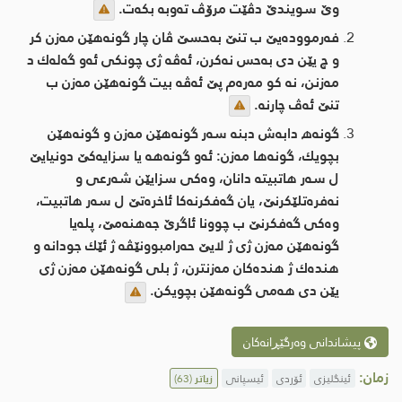
وێ سویندێ دڤێت مرۆڤ ته‌وبه‌ بكه‌ت.
فه‌رمووده‌یێ ب تنێ به‌حسێ ڤان چار گونه‌هێن مه‌زن كر
و چ یێن دی به‌حس نه‌كرن، ئه‌ڤه‌ ژی چونكی ئه‌و گه‌له‌ك د
مه‌زنن، نه‌ كو مه‌ره‌م پێ ئه‌ڤه‌ بیت گونه‌ھێن مه‌زن ب
تنێ ئه‌ڤ چارنه‌.
گونه‌ھ دابه‌ش دبنه‌ سه‌ر گونه‌هێن مه‌زن و گونه‌هێن
بچویك، گونه‌ها مه‌زن: ئه‌و گونه‌هه‌ یا سزایه‌كێ دونیایێ
ل سه‌ر هاتبیته‌ دانان، وه‌كی سزایێن شه‌رعی و
نه‌فره‌تلێكرنێ، یان گه‌فكرنه‌كا ئاخره‌تێ ل سه‌ر هاتبیت،
وه‌كی گه‌فكرنێ ب چوونا ئاگرێ جه‌هنه‌مێ، پله‌یا
گونه‌هێن مه‌زن ژی ژ لایێ حه‌رامبوونێڤه‌ ژ ئێك جودانه‌ و
هنده‌ك ژ هنده‌كان مه‌زنترن، ژ بلی گونه‌هێن مه‌زن ژی
یێن دی هه‌می گونه‌هێن بچویكن.
پیشاندانی وەرگێڕانەکان
زمان:
ئینگلیزی
ئۆردی
ئیسپانی
زیاتر
(63)