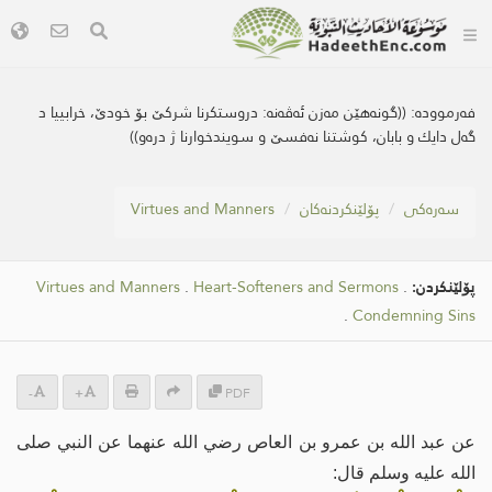
فەرموودە:
((گونه‌هێن مه‌زن ئه‌ڤه‌نه‌: دروستكرنا شركێ بۆ خودێ، خرابییا د
گه‌ل دایك و بابان، كوشتنا نه‌فسێ و سویندخوارنا ژ دره‌و))
سه‌ره‌كی
پۆلێنکردنەکان
Virtues and Manners
پۆلێنکردن:
.
Heart-Softeners and Sermons
.
Virtues and Manners
.
Condemning Sins
-
+
PDF
عن عبد الله بن عمرو بن العاص رضي الله عنهما عن النبي صلى
الله عليه وسلم قال: