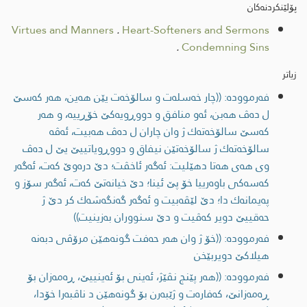
پۆلێنکردنەکان
Virtues and Manners
.
Heart-Softeners and Sermons
.
Condemning Sins
زیاتر
فەرموودە: ((چار خه‌سله‌ت و سالۆخه‌ت یێن هه‌ین، هه‌ر كه‌سێ
ل ده‌ڤ هه‌بن، ئه‌و منافق و دووڕویه‌كێ خۆڕییه‌، و هه‌ر
كه‌سێ سالۆخه‌ته‌ك ژ وان چاران ل ده‌ڤ هه‌بیت، ئه‌ڤه‌
سالۆخه‌ته‌ك ژ سالۆخه‌تێن نیفاق و دووڕویاتییێ یێ ل ده‌ڤ
وی هه‌ی هه‌تا دهێلیت: ئه‌گه‌ر ئاخڤت؛ دێ دره‌وێ كه‌ت، ئه‌گه‌ر
كه‌سه‌كی باوه‌رییا خۆ پێ ئینا؛ دێ خیانه‌تێ كه‌ت، ئه‌گه‌ر سۆز و
په‌یمانه‌ك دا؛ دێ لێڤه‌بیت و ئه‌گه‌ر گه‌نگه‌شه‌ك كر دێ ژ
حه‌قییێ دویر كه‌ڤیت و دێ سنووران به‌زینیت))
فەرموودە: ((خۆ ژ وان هه‌ر حه‌فت گونه‌هێن مرۆڤی دبه‌نه‌
هیلاكێ دویربێخن
فەرموودە: ((هه‌ر پێنج نڤێژ، ئه‌ینی بۆ ئه‌ینییێ، ڕه‌مه‌زان بۆ
ڕه‌مه‌زانێ، كه‌فاره‌ت و ژێبه‌رن بۆ گونه‌هێن د ناڤبه‌را خۆدا،