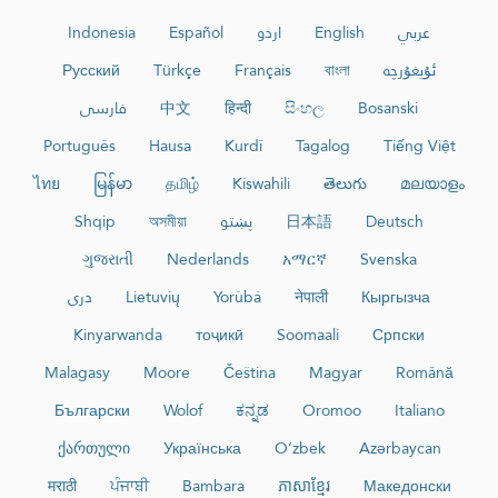
عربي
English
اردو
Español
Indonesia
ئۇيغۇرچە
বাংলা
Français
Türkçe
Русский
Bosanski
සිංහල
हिन्दी
中文
فارسی
Português
Hausa
Kurdî
Tagalog
Tiếng Việt
ไทย
မြန်မာ
தமிழ்
Kiswahili
తెలుగు
മലയാളം
Deutsch
日本語
پښتو
অসমীয়া
Shqip
ગુજરાતી
Nederlands
አማርኛ
Svenska
Кыргызча
नेपाली
Yorùbá
Lietuvių
دری
Kinyarwanda
тоҷикӣ
Soomaali
Српски
Malagasy
Moore
Čeština
Magyar
Română
Български
Wolof
ಕನ್ನಡ
Oromoo
Italiano
ქართული
Українська
O‘zbek
Azərbaycan
मराठी
ਪੰਜਾਬੀ
Bambara
ភាសាខ្មែរ
Македонски