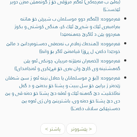
(به‌لێ ب مه‌رجه‌كی) ئه‌گه‌ر مرۆڤی خۆ ژ گونه‌هێن مه‌زن دویر
ئێخست))
فەرموودە: ((ئه‌گه‌ر دوو موسلمان ب شیرێن خۆ هاتنه‌
به‌رامبه‌ری ئێك و شه‌ڕێ ئێك كر، هنگی كوشتی و بكوژ
هه‌ردوو یێن د ئاگرێ جه‌هنه‌مێدا
فەرموودە: ((هنده‌ك زه‌لام ب نه‌حه‌قی ده‌ستوه‌ردانێ د مالێ
خودێدا دكه‌ن، ل ڕۆژا قیامه‌تێ ئاگر بۆ وانه‌))
فەرموودە: ((خه‌به‌ران نه‌بێژنه‌ مرییان، چونكی ئه‌و یێن
گه‌هشتینه‌ وی كارێ وان به‌ری خۆ فڕێكری و ئه‌نجامدای))
فەرموودە: ((بۆ چ موسلمانان یا حه‌لال نینه‌ ئه‌و ژ سێ شه‌ڤان
زێده‌تر ژ برایێ خۆ سل ببيت و پشتا خۆ بده‌تێ و د گه‌ل
نه‌ئاخڤیت، دێ گه‌هنه‌ ئێك و ئه‌ڤه‌ دێ پشتا خۆ ده‌ته‌ ڤی و یێ
دی دێ پشتا خۆ ده‌ته‌ وی، باشترینێ وان ژی ئه‌وه‌ یێ
ده‌ستپێكێ سلاڤ دكه‌ت))
< پێشووتر
پاشتر >