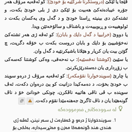
ڤێجا یا ئێكێ
(دروستكرنا شركێیه‌ بۆ خودێ)
: كو ئه‌ڤه‌یه‌ مرۆڤ هه‌ر
جۆره‌ عیباده‌ته‌كێ هه‌بیت بۆ ئێكێ دی ژ بلی خودێ بكه‌ت، و
تشته‌كێ دی بینیته‌ ڕاستا خودێ و د گه‌ل وی یه‌كسان بكه‌ت د
ئولوهییه‌ت و ڕبوبییه‌ت و باشناڤ و سالۆخه‌تێن ویدا.
یا دووێ
(خرابییا د گه‌ل دایك و بابان)
: كو ئه‌ڤه‌ ژی هه‌ر تشته‌كێ
نه‌خۆشییێ بۆ دایك و بابان دروست بكه‌ت ب خۆڤه‌ دگریت، چ
گۆتن بیت یان كریار و هێلانا باشیكرنێیه‌ د گه‌ل وان.
یا سێیێ
(كوشتنا نه‌فسێیه‌)
: ب نه‌حه‌قی، وه‌كی كوشتنا كه‌سه‌كی
ب زۆڕداری یان ده‌ستدرێژیكرنێ.
یا چارێ
(سویندخوارنا نقۆمكه‌ر)
: كو ئه‌ڤه‌یه‌ مرۆڤ ژ دره‌و سویند
ب خودێ بخۆت، د ده‌مه‌كیدا دزانیت كو یێ دره‌وان دكه‌ت، ئه‌ڤ
سوینده‌ ب ڤی ناڤی هاتییه‌ ناڤكرن، چونكی خودانێ خۆ د ناڤ
گونه‌هێدا یان د ناڤ ئاگرێ جه‌هنه‌مێدا نقۆم دكه‌ت.
لە سوودەکانی فەرموودەکە
سویندخوارنا ژ دره‌و چ كه‌فاره‌ت ل سه‌ر نینن، ئه‌ڤه‌ ژی
هندی هند گونه‌هه‌كا مه‌زن و مه‌تڕسیداره‌، به‌لكی بۆ