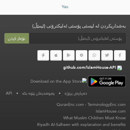
Yao
بەشداریکردن لە لیستی پۆستی ئەلیکترۆنی (ئیمێڵ)
تۆمار کردن
github.com/IslamHouse-API
دەربارەی پرۆژە
•
پەیوەندیمان پێوە بکە
•
API
QuranEnc.com
-
TerminologyEnc.com
IslamHouse.com
What Muslim Children Must Know
Riyadh Al-Salheen with explanation and benefits