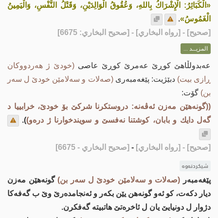
«الْكَبَائِرُ: الْإِشْرَاكُ بِاللهِ، وَعُقُوقُ الْوَالِدَيْنِ، وَقَتْلُ النَّفْسِ، وَالْيَمِينُ
الْغَمُوسُ»
.
[
صحيح
] - [رواه البخاري] - [صحيح البخاري: 6675]
المزيــد ...
عه‌بدولڵاهێ كوڕێ عه‌مرێ كوڕێ عاصی
(خودێ ژ هه‌ردووکان
ڕازی بیت)
دبێژیت: پێغه‌مبه‌ری
(صه‌لات و سه‌لامێن خودێ ل سه‌ر
بن)
گۆت:
((گونه‌هێن مه‌زن ئه‌ڤه‌نه‌: دروستكرنا شركێ بۆ خودێ، خرابییا د
گه‌ل دایك و بابان، كوشتنا نه‌فسێ و سویندخوارنا ژ دره‌و)
).
[صحيح]
- [رواه البخاري]
-
[صحيح البخاري - 6675]
شیکردنەوە
پێغه‌مبه‌ر
(صه‌لات و سه‌لامێن خودێ ل سه‌ر بن)
گونه‌هێن مه‌زن
دیار دكه‌ت، كو ئه‌و گونه‌هن یێن بكه‌ر و ئه‌نجامده‌رێ وێ ب گه‌فه‌كا
دژوار ل دونیایێ یان ل ئاخره‌تێ هاتبیته‌ گه‌فكرن.