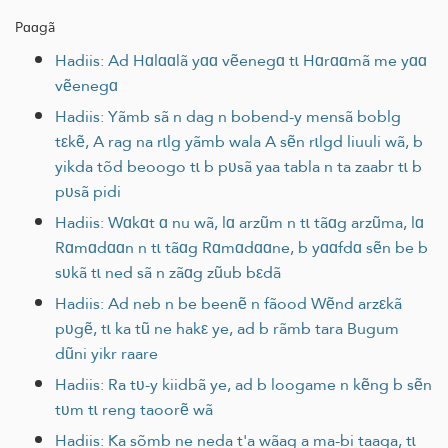
Pɑɑgã
Hadiis: Ad Hɑlɑɑlã yɑɑ vẽenegɑ tɩ Hɑrɑɑmã me yɑɑ
vẽenegɑ
Hadiis: Yãmb sã n dag n bobend-y mensã boblg
tεkẽ, A rag na rɩlg yãmb wala A sẽn rɩlgd liuuli wã, b
yikda tõd beoogo tɩ b pʋsã yaa tabla n ta zaabr tɩ b
pʋsã pidi
Hadiis: Wɑkɑt ɑ nu wã, lɑ arzũm n tɩ tãɑg arzũma, lɑ
Rɑmɑdɑɑn n tɩ tãɑg Rɑmɑdɑɑne, b yɑɑfdɑ sẽn be b
sʋkã tɩ ned sã n zãɑg zũub bεdã
Hadiis: Ad neb n be beenẽ n fãood Wẽnd arzεkã
pʋgẽ, tɩ ka tũ ne hakε ye, ad b rãmb tara Bugum
dũni yikr raare
Hadiis: Ra tʋ-y kiidbã ye, ad b loogame n kẽng b sẽn
tʋm tɩ reng taoorẽ wã
Hadiis: Ka sõmb ne neda t'a wãag a ma-bi taaga, tɩ