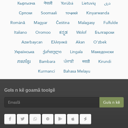
Кыргызча
नेपाली
Yorùbá
Lietuvių
دری
Српски
Soomaali
тоҷикӣ
Kinyarwanda
Română
Magyar
Čeština
Malagasy
Fulfulde
Italiano
Oromoo
ಕನ್ನಡ
Wolof
Български
Azərbaycan
Ελληνικά
Akan
O‘zbek
Українська
ქართული
Lingala
Македонски
ភាសាខ្មែរ
Bambara
ਪੰਜਾਬੀ
मराठी
Kirundi
Kurmancî
Bahasa Melayu
Gʋls n kẽ goamã toolgẽ
Gʋls n kẽ