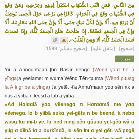
مِنَ النَّاسِ، فَمَنِ اتَّقَى الشُّبُهَاتِ اسْتَبْرَأَ لِدِينِهِ وَعِرْضِهِ، وَمَنْ وَقَعَ
فِي الشُّبُهَاتِ وَقَعَ فِي الْحَرَامِ، كَالرَّاعِي يَرْعَى حَوْلَ الْحِمَى يُوشِكُ
أَنْ يَرْتَعَ فِيهِ، أَلَا وَإِنَّ لِكُلِّ مَلِكٍ حِمًى، أَلَا وَإِنَّ حِمَى اللهِ مَحَارِمُهُ، أَلَا
وَإِنَّ فِي الْجَسَدِ مُضْغَةً، إِذَا صَلَحَتْ صَلَحَ الْجَسَدُ كُلُّهُ، وَإِذَا فَسَدَتْ
.
فَسَدَ الْجَسَدُ كُلُّهُ، أَلَا وَهِيَ الْقَلْبُ»
] - [متفق عليه] - [صحيح مسلم: 1599]
صحيح
[
المزيــد ...
Yii a Annou’maan ɭbn Basɩɩr nengẽ
(Wẽnd yard be a
yĩnga)
a yeelame: m wʋma Wẽnd Tẽn-tʋʋma
(Wẽnd pʋʋsg
la A tɩlgr be a yĩnga)
t'a yetẽ, -t'a Annu'maan yɑɑ sẽn rɩk a
nus a yiibã n teesd a tʋb a yiibã-:
«Ad Hɑlɑɑlã yɑɑ vẽenegɑ tɩ Hɑrɑɑmã me yɑɑ
vẽenegɑ, lɑ b yiibã sʋkɑ yel-gẽts n be beenẽ, tɩ nebɑ
wʋsg kɑ mi-b ye, lɑ ned ning sẽn gũusɑ yel-gẽtɩ wã ɑ
yɩlg ɑ dĩinã lɑ a burkĩndã, lɑ sẽn lʋɩ ɑ yel-gẽtɩ wã pʋgẽ