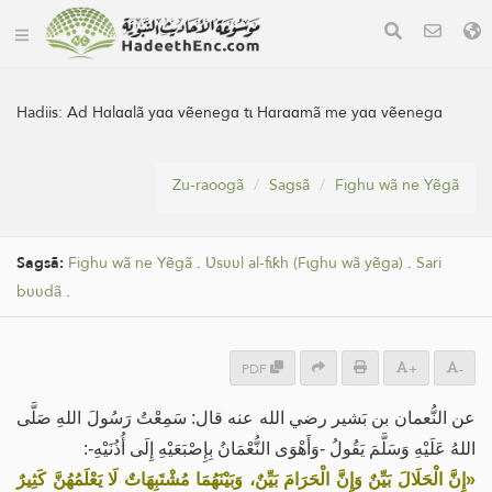
Hadiis:
Ad Hɑlɑɑlã yɑɑ vẽenegɑ tɩ Hɑrɑɑmã me yɑɑ vẽenegɑ
Zu-raoogã
Sagsã
Fighu wã ne Yẽgã
Sagsã:
Fighu wã ne Yẽgã
.
Ʋsʋʋl al-fɩƙh (Fɩghu wã yẽga)
.
Sari
bʋʋdã
.
PDF
+
-
عن النُّعمان بن بَشير رضي الله عنه قال: سَمِعْتُ رَسُولَ اللهِ صَلَّى
اللهُ عَلَيْهِ وَسَلَّمَ يَقُولُ -وَأَهْوَى النُّعْمَانُ بِإِصْبَعَيْهِ إِلَى أُذُنَيْهِ-:
«إِنَّ الْحَلَالَ بَيِّنٌ وَإِنَّ الْحَرَامَ بَيِّنٌ، وَبَيْنَهُمَا مُشْتَبِهَاتٌ لَا يَعْلَمُهُنَّ كَثِيرٌ