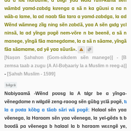
ɑd ɑ lʋɩɩ hɑrɑɑmẽ, ɑ bilgr yɑɑ wɑlɑ rũm-kɩɩmã sẽn
wãmbd yɑmd-zɑbdg kɩrengɑ ɑ sã n kɑ gũusi ɑ nɑ n
wãb-ɑ lɑme, lɑ ɑd nɑɑb fãɑ tɑrɑ ɑ yɑmd-zɑbdgɑ, lɑ ɑd
Wẽnd wãmneg zĩig ning sẽn zɑbdã, yɑɑ A sẽn gɩdg yεl
ninsã, lɑ ɑd yĩngɑ pʋgẽ nem-võre n be beenẽ, ɑ sã n
mɑnege, yĩngã fãɑ mɑnegdɑme, lɑ ɑ sã n sãɑme, yĩngã
fãɑ sãɑmɑme, ɑd yẽ yɑɑ sũurã»
.
[Naṣʋn Ṣahɩɩhʋn (Gom-sikdem sẽn manege)]
- [B
zemsa taab a zugu (A Al-Bʋẖaariy la a Muslim n reeg-a)]
-
[Ṣahɩɩh Muslim - 1599]
bilgrã
Nɑbiyɑɑmã -Wẽnd pʋʋsg lɑ A tɩlgr be ɑ yĩngɑ-
vẽnegdɑme n wilgdẽ zeng-rɑoog sẽn gũbg yεlã pʋgẽ,
tɩ
lɑ ɑ pʋɩtɑ kõbg ɑ tãɑb sãri wã pʋgẽ:
Hɑlɑɑl sẽn yɑɑ
vẽenegɑ, lɑ Hɑrɑɑm sẽn yɑɑ vẽenegɑ, lɑ yel-gẽds tɩ b
bʋʋdã pɑ vẽenegɑ b hɑlɑɑl lɑ b hɑrɑɑm wεεngẽ ye,