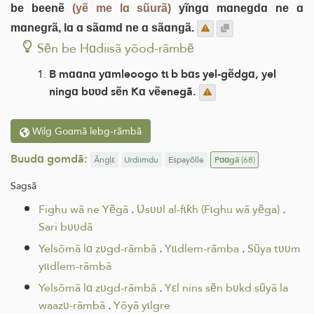
be beenẽ
(yẽ me lɑ sũurã)
yĩngɑ mɑnegdɑ ne ɑ
mɑnegrã, lɑ ɑ sãɑmd ne ɑ sãɑngã.
Sẽn be Hɑdiisã yõod-rãmbẽ
B mɑɑnɑ yɑmleoogo tɩ b bɑs yel-gẽdgɑ, yel
ningɑ bʋʋd sẽn Kɑ vẽenegã.
Wilg Goɑmã lebg-rãmbã
Buudɑ gomdã:
Ãnglε
Urdiimdu
Espayõlle
Pɑɑgã
(68)
Sagsã
Fighu wã ne Yẽgã
.
Ʋsʋʋl al-fɩƙh (Fɩghu wã yẽga)
.
Sari bʋʋdã
Yelsõmã lɑ zʋgd-rãmbã
.
Yɩɩdlem-rãmba
.
Sũya tʋʋm
yɩɩdlem-rãmbã
Yelsõmã lɑ zʋgd-rãmbã
.
Yεl nins sẽn bʋkd sũyã la
waazʋ-rãmbã
.
Yõyã yɩlgre