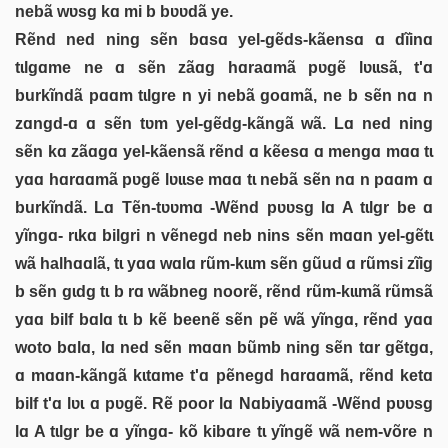
nebã wʋsg kɑ mi b bʋʋdã ye.
Rẽnd ned ning sẽn bɑsɑ yel-gẽds-kãensɑ ɑ dĩinɑ
tɩlgɑme ne ɑ sẽn zãɑg hɑraɑmã pʋgẽ lʋɩɩsã, t'ɑ
burkĩndã pɑɑm tɩlgre n yi nebã goɑmã, ne b sẽn nɑ n
zɑngd-ɑ ɑ sẽn tʋm yel-gẽdg-kãngã wã. Lɑ ned ning
sẽn kɑ zãɑgɑ yel-kãensã rẽnd ɑ kẽesɑ ɑ mengɑ mɑɑ tɩ
yɑɑ hɑrɑɑmã pʋgẽ lʋɩɩse mɑɑ tɩ nebã sẽn nɑ n pɑɑm ɑ
burkĩndã. Lɑ Tẽn-tʋʋmɑ -Wẽnd pʋʋsg lɑ A tɩlgr be ɑ
yĩngɑ- rɩkɑ bilgri n vẽnegd neb nins sẽn mɑɑn yel-gẽtɩ
wã halhɑɑlã, tɩ yɑɑ wɑlɑ rũm-kɩɩm sẽn gũud ɑ rũmsi zĩig
b sẽn gɩdg tɩ b rɑ wãbneg noorẽ, rẽnd rũm-kɩɩmã rũmsã
yɑɑ bilf bɑlɑ tɩ b kẽ beenẽ sẽn pẽ wã yĩngɑ, rẽnd yɑɑ
woto bɑlɑ, lɑ ned sẽn mɑɑn bũmb ning sẽn tɑr gẽtgɑ,
ɑ mɑɑn-kãngã kɩtɑme t'ɑ pẽnegd hɑrɑɑmã, rẽnd ketɑ
bilf t'ɑ lʋɩ ɑ pʋgẽ. Rẽ poor lɑ Nɑbiyɑɑmã -Wẽnd pʋʋsg
lɑ A tɩlgr be ɑ yĩngɑ- kõ kibɑre tɩ yĩngẽ wã nem-võre n