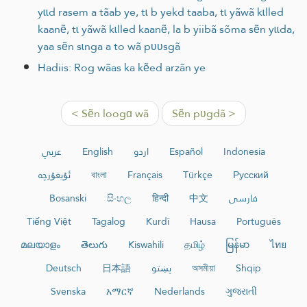
yɩɩd rasem a tãab ye, tɩ b yekd taaba, tɩ yãwã kɩlled
kaanẽ, tɩ yãwã kɩlled kaanẽ, la b yiibã sõma sẽn yɩɩda,
yaa sẽn sɩnga a to wã pʋʋsgã
Hadiis: Rog wãas ka kẽed arzãn ye
< Sẽn loogɑ wã
Sẽn pʋgdã >
عربي
English
اردو
Español
Indonesia
ئۇيغۇرچە
বাংলা
Français
Türkçe
Русский
Bosanski
සිංහල
हिन्दी
中文
فارسی
Tiếng Việt
Tagalog
Kurdî
Hausa
Português
മലയാളം
తెలుగు
Kiswahili
தமிழ்
မြန်မာ
ไทย
Deutsch
日本語
پښتو
অসমীয়া
Shqip
Svenska
አማርኛ
Nederlands
ગુજરાતી