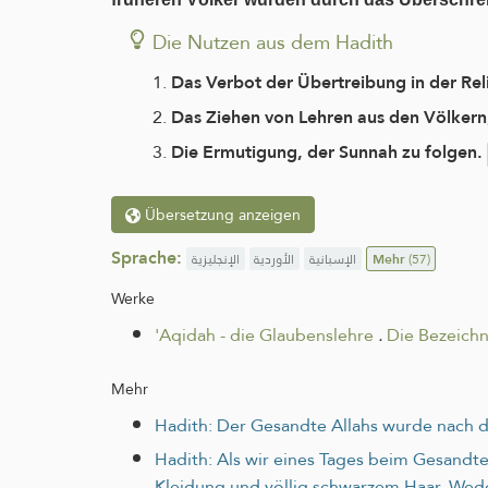
Die Nutzen aus dem Hadith
Das Verbot der Übertreibung in der Rel
Das Ziehen von Lehren aus den Völkern, 
Die Ermutigung, der Sunnah zu folgen.
Übersetzung anzeigen
Sprache:
الإنجليزية
الأوردية
الإسبانية
Mehr
(57)
Werke
'Aqidah - die Glaubenslehre
.
Die Bezeich
Mehr
Hadith: Der Gesandte Allahs wurde nach d
Hadith: Als wir eines Tages beim Gesandten
Kleidung und völlig schwarzem Haar. Wede