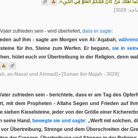
.
«إِنَّما أَهْلَكَ مَنْ كَانَ قَبْلَكُمْ الْغُلُوُّ فِي الدِّينِ
] - [3
ter zufrieden sein - wird überliefert,
dass er sagte:
ieden auf ihm - sagte am Morgen von Al-ʿAqabah,
während
lsteine für ihn, Steine zum Werfen. Er begann,
sie in sein
hen, hütet euch vor Übertreibung in der Religion, denn wah
ajah, an-Nasai und Ahmad]
-
[Sunan ibn Majah - 3029]
ater zufrieden sein - berichtete, dass er am Tag des Opf
t, mit dem Propheten - Allahs Segen und Frieden auf ihm -
sieben Kieselsteine, jeder von der Größe einer Kichererbs
in seine Hand,
bewegte sie und sagte:
„Werft mit solchen, d
- vor Übertreibung, Strenge und dem Überschreiten der Gre
en der Grenzen, Übertreibung und Strenge in der Religion 