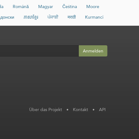
da
Română
Magyar
Čeština
Moore
донски
ភាសាខ្មែរ
ਪੰਜਾਬੀ
मराठी
Kurmancî
Anmelden
Über das Projekt
•
Kontakt
•
API