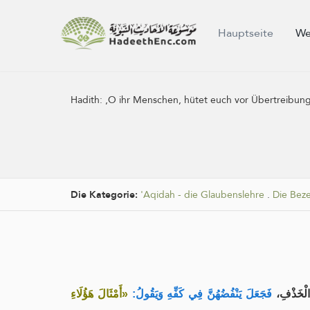
Hauptseite
We
Hadith:
‚O ihr Menschen, hütet euch vor Übertreibung 
Die Kategorie:
'Aqidah - die Glaubenslehre
.
Die Bez
الْخَذْفِ
فَجَعَلَ يَنْفُضُهُنَّ فِي كَفِّهِ وَيَقُولُ:
«أَمْثَالَ هَؤُلَاءِ