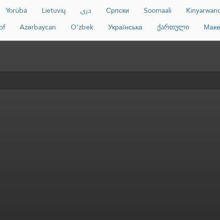
Yorùbá
Lietuvių
دری
Српски
Soomaali
Kinyarwan
of
Azərbaycan
O‘zbek
Українська
ქართული
Маке