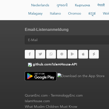
Nederlands
ગુજરાતી
Кыргызча
नेपाली
Malagasy
Italiano
Oromoo
ಕನ್ನಡ
Wol
Email-Listenanmeldung
github.com/IslamHouse-API
QuranEnc.com
-
TerminologyEnc.com
IslamHouse.com
What Muslim Children Must Know