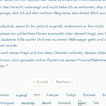
t das Unrecht untersagt und euch habe Ich es verboten, also t
erjenige, den Ich auf den rechten Weg leite, also bittet Mich eu
fschub; wenn Er ihn jedoch ergreift, entkommt er Ihm nicht
d etwas ein schlechtes Omen ausmacht oder danach fragt, wer 
 Zauberer hilfe sucht. Und wer zu einem Wahrsager geht und d
art wurde.
 nach etwas fragt und ihm dann Glauben schenkt, dessen Geb
d vom Jinni geraubt und er flüstert es seinem Freund/Naheste
er.‘“
< Zurück
Nächste >
onesia
ئۇيغۇرچە
বাংলা
Français
Türkçe
Русский
Bo
Português
മലയാളം
తెలుగు
Kiswahili
မြန်မာ
ไทย