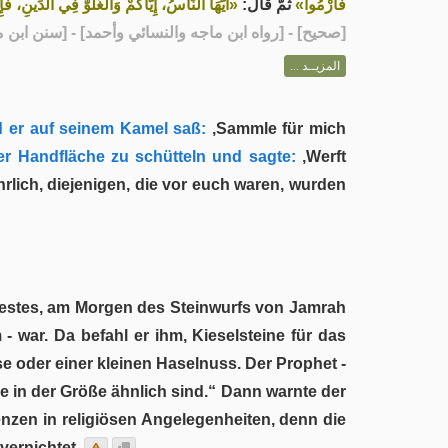
فَارْمُوا»
ثُمَّ قَالَ:
أَيُّهَا النَّاسُ، إِيَّاكُمْ وَالْغُلُوَّ فِي الدِّينِ، فَ»
رواه ابن ماجه والنسائي وأحمد] - [سنن ابن ماجه: 029]
صحيح
[
المزيــد ...
 er auf seinem Kamel saß:
‚Sammle für mich
er Handfläche zu schütteln und sagte:
‚Werft
rlich, diejenigen, die vor euch waren, wurden
erfestes, am Morgen des Steinwurfs von Jamrah
 war. Da befahl er ihm, Kieselsteine für das
e oder einer kleinen Haselnuss. Der Prophet -
ie in der Größe ähnlich sind.“ Dann warnte der
nzen in religiösen Angelegenheiten, denn die
vernichtet.