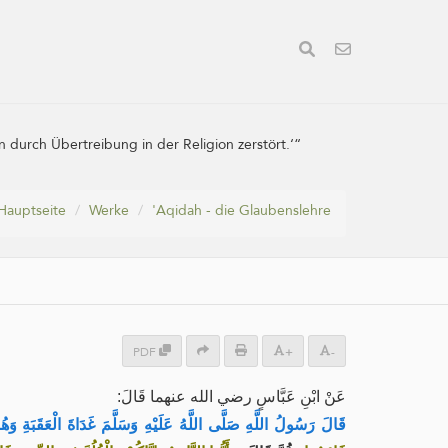
 durch Übertreibung in der Religion zerstört.‘“
Hauptseite
Werke
'Aqidah - die Glaubenslehre
PDF
+
-
عَنْ ابْنِ عَبَّاسٍ رضي الله عنهما قَالَ:
قَالَ رَسُولُ اللَّهِ صَلَّى اللَّهُ عَلَيْهِ وَسَلَّمَ غَدَاةَ الْعَقَبَةِ وَه: