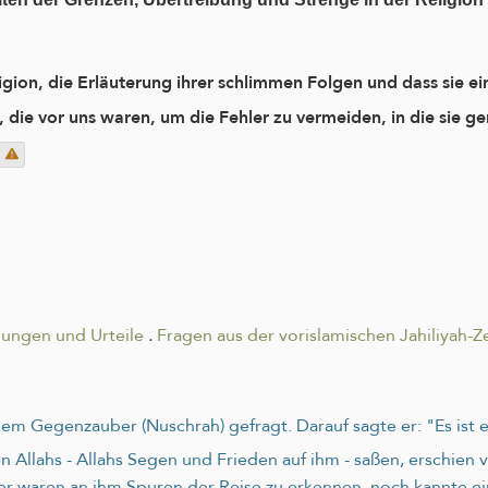
igion, die Erläuterung ihrer schlimmen Folgen und dass sie e
die vor uns waren, um die Fehler zu vermeiden, in die sie ge
nungen und Urteile
.
Fragen aus der vorislamischen Jahiliyah-Ze
em Gegenzauber (Nuschrah) gefragt. Darauf sagte er: "Es ist 
 Allahs - Allahs Segen und Frieden auf ihm - saßen, erschien 
r waren an ihm Spuren der Reise zu erkennen, noch kannte ein