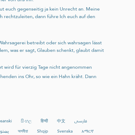
ut euch gegenseitig ja kein Unrecht an. Meine
ch rechtzuleiten, dann führe Ich euch auf den
Wahrsagerei betreibt oder sich wahrsagen lässt
em, was er sagt, Glauben schenkt, glaubt damit
et wird für vierzig Tage nicht angenommen
henden ins Ohr, so wie ein Hahn kräht. Dann
sanski
සිංහල
हिन्दी
中文
فارسی
پښتو
অসমীয়া
Shqip
Svenska
አማርኛ