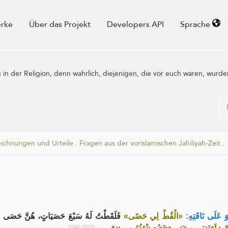
rke
Über das Projekt
Developers API
Sprache
in der Religion, denn wahrlich, diejenigen, die vor euch waren, wurden
eichnungen und Urteile
.
Fragen aus der vorislamischen Jahiliyah-Zeit
.
ُوَ عَلَى نَاقَتِهِ
«الْقُطْ لِي حَصًى»
فَلَقَطْتُ لَهُ سَبْعَ حَصَيَاتٍ، هُنَّ حَصَى ،