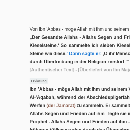
Von Ibn 'Abbas - möge Allah mit ihm und seinem Va
„Der Gesandte Allahs - Allahs Segen und Fr
Kieselsteine.‘ So sammelte ich sieben Kiese
Steine wie diese.
‘ Dann sagte er:
‚O ihr Mensc
durch Übertreibung in der Religion zerstört.‘“
[Authentischer Text]
- [Überliefert von Ibn M
Erklärung
Ibn 'Abbas - möge Allah mit ihm und seinem V
Al-'Aqabah, während der Abschiedspilgerfahr
Werfen
(der Jamarat)
zu sammeln. Er sammelte 
Allahs Segen und Frieden auf ihm - legte sie 
Prophet - Allahs Segen und Frieden auf ihm 
früheren Völker wurden durch das Überschreit