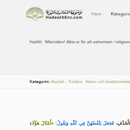
Hem
Kategori
Hadith:
'Människor! Akta er för att extremism i religio
Kategorin:
Aqidah - Troslära
.
Namn och bestämmelse
الْخَذْفِ
فَجَعَلَ يَنْفُضُهُنَّ فِي كَفِّهِ وَيَقُولُ:
«أَمْثَالَ هَؤُلَاءِ