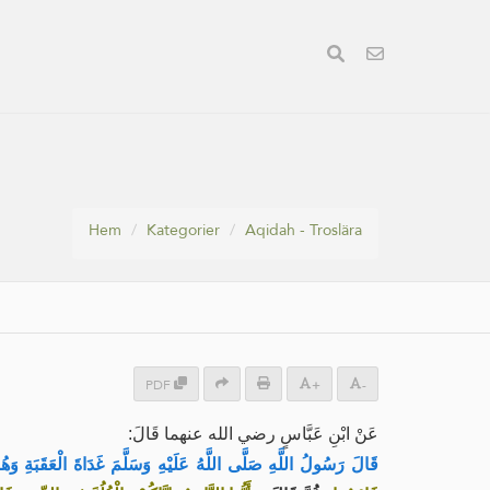
Hem
Kategorier
Aqidah - Troslära
PDF
+
-
عَنْ ابْنِ عَبَّاسٍ رضي الله عنهما قَالَ:
قَالَ رَسُولُ اللَّهِ صَلَّى اللَّهُ عَلَيْهِ وَسَلَّمَ غَدَاةَ الْعَقَبَةِ وَه: