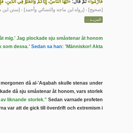
فَارْمُوا»
ثُمَّ قَالَ:
أَيُّهَا النَّاسُ، إِيَّاكُمْ وَالْغُلُوَّ فِي الدِّينِ، فَ»
رواه ابن ماجه والنسائي وأحمد] - [سنن ابن ماجه: 029]
صحيح
[
المزيــد ...
åt mig.' Jag plockade sju småstenar åt honom
ek som dessa.
' Sedan sa han:
'Människor! Akta
ckade då sju småstenar åt honom, vars storlek
av liknande storlek."
Sedan varnade profeten