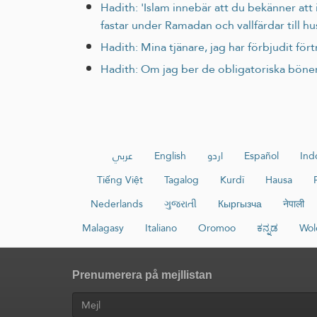
Hadith: 'Islam innebär att du bekänner at
fastar under Ramadan och vallfärdar till hu
Hadith: Mina tjänare, jag har förbjudit fört
Hadith: Om jag ber de obligatoriska bönern
عربي
English
اردو
Español
Ind
Tiếng Việt
Tagalog
Kurdî
Hausa
Nederlands
ગુજરાતી
Кыргызча
नेपाली
Malagasy
Italiano
Oromoo
ಕನ್ನಡ
Wol
Prenumerera på mejllistan