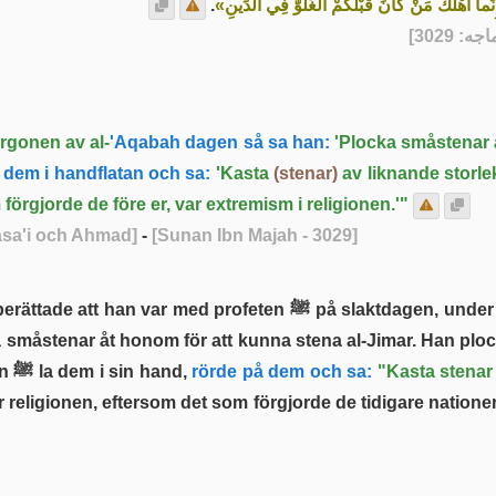
.
«إِنَّما أَهْلَكَ مَنْ كَانَ قَبْلَكُمْ الْغُلُوُّ فِي الدِّينِ
] - [3
 kamel morgonen av al-
'Aqabah dagen så sa han:
'Plocka småstenar 
dem i handflatan och sa:
'Kasta
(stenar)
av liknande storl
 förgjorde de före er, var extremism i religionen.'"
Nasa'i och Ahmad]
-
[Sunan Ibn Majah - 3029]
ttade att han var med profeten ﷺ på slaktdagen, under morgonen då al-'Aqabah skulle stenas under
a småstenar åt honom för att kunna stena al-Jimar. Han plo
var som en kikärta eller en hasselnöt. Profeten ﷺ la dem i sin hand,
rörde på dem och sa:
"Kasta stenar 