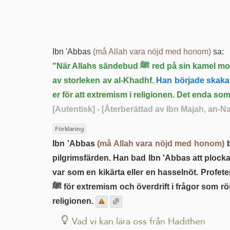
Ibn 'Abbas
(må Allah vara nöjd med honom)
sa:
"När Allahs sändebud ﷺ red på sin
av storleken av al-Khadhf.
Han började skaka 
er för att extremism i religionen. Det enda som
[Autentisk]
- [Återberättad av Ibn Majah, an-
Förklaring
Ibn 'Abbas
(må Allah vara nöjd med honom)
berä
pilgrimsfärden. Han bad Ibn 'Abbas att plock
ﷺ för extremism och överdrift i frågor som rör religionen, eftersom det som förgjorde de tidigare nationerna var att de gick till överdrift och extremism i
religionen.
Vad vi kan lära oss från Hadithen