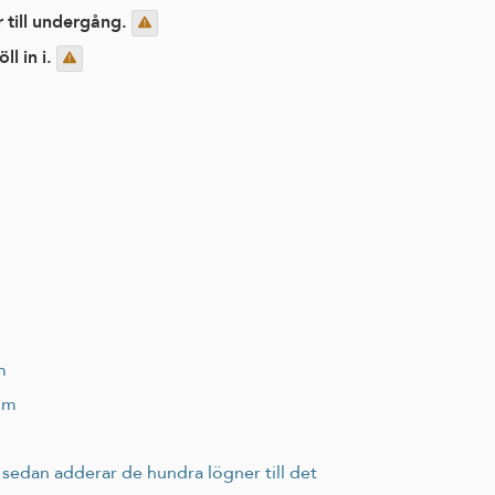
r till undergång.
l in i.
m
dom
h sedan adderar de hundra lögner till det