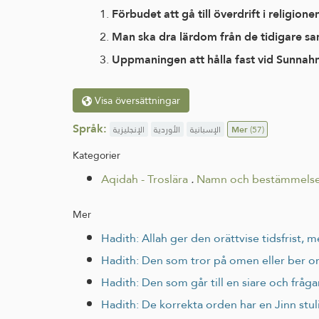
Förbudet att gå till överdrift i religio
Man ska dra lärdom från de tidigare sam
Uppmaningen att hålla fast vid Sunnah
Visa översättningar
Språk:
الإنجليزية
الأوردية
الإسبانية
Mer
(57)
Kategorier
Aqidah - Troslära
.
Namn och bestämmels
Mer
Hadith: Allah ger den orättvise tidsfrist,
Hadith: Den som tror på omen eller ber o
Hadith: Den som går till en siare och fråg
Hadith: De korrekta orden har en Jinn stuli