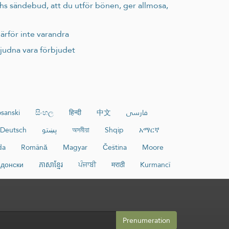
hs sändebud, att du utför bönen, ger allmosa,
därför inte varandra
bjudna vara förbjudet
sanski
සිංහල
हिन्दी
中文
فارسی
Deutsch
پښتو
অসমীয়া
Shqip
አማርኛ
da
Română
Magyar
Čeština
Moore
донски
ភាសាខ្មែរ
ਪੰਜਾਬੀ
मराठी
Kurmancî
Prenumeration