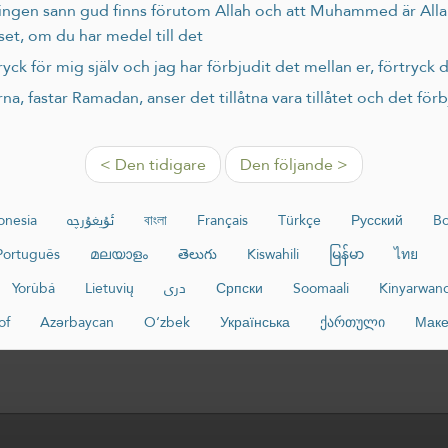
t ingen sann gud finns förutom Allah och att Muhammed är Alla
set, om du har medel till det
ryck för mig själv och jag har förbjudit det mellan er, förtryck 
a, fastar Ramadan, anser det tillåtna vara tillåtet och det för
< Den tidigare
Den följande >
onesia
ئۇيغۇرچە
বাংলা
Français
Türkçe
Русский
Bo
Português
മലയാളം
తెలుగు
Kiswahili
မြန်မာ
ไทย
Yorùbá
Lietuvių
دری
Српски
Soomaali
Kinyarwan
of
Azərbaycan
O‘zbek
Українська
ქართული
Маке