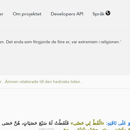
er
Om projektet
Developers API
Språk
nen. Det enda som förgjorde de före er, var extremism i religionen.'
r
.
Ämnen relaterade till den hedniska tiden
.
ُوَ عَلَى نَاقَتِهِ
«الْقُطْ لِي حَصًى»
فَلَقَطْتُ لَهُ سَبْعَ حَصَيَاتٍ، هُنَّ حَصَى ،