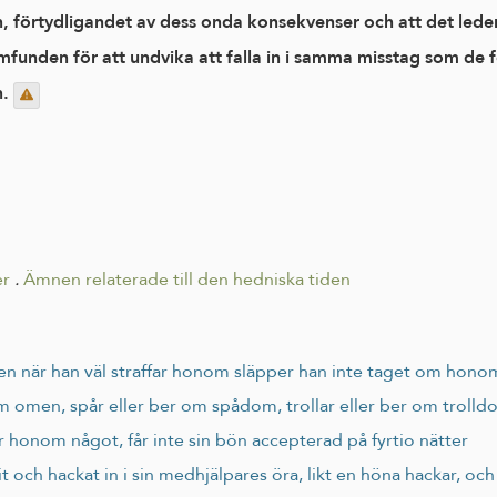
nen, förtydligandet av dess onda konsekvenser och att det lede
funden för att undvika att falla in i samma misstag som de föl
n.
er
.
Ämnen relaterade till den hedniska tiden
 men när han väl straffar honom släpper han inte taget om hono
m omen, spår eller ber om spådom, trollar eller ber om troll
ar honom något, får inte sin bön accepterad på fyrtio nätter
t och hackat in i sin medhjälpares öra, likt en höna hackar, oc