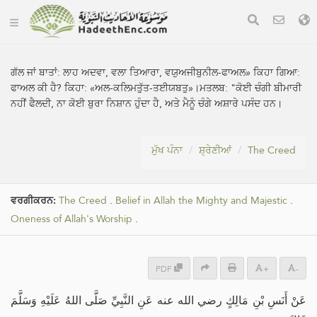
ਗੱਲ ਜਾਂ ਬਾਤਾਂ:
ਲਾਹ ਅਦਵਾ, ਵਲਾ ਤਿਆਰਾ, ਵਯੁਅਜੀਬੁਨੀਲ-ਫਾਅਲ» ਕਿਹਾ ਗਿਆ:
ਫਾਅਲ ਕੀ ਹੈ? ਕਿਹਾ: «ਅਲ-ਕਲਿਮਤੁੱਤ-ਤਈਯਬਤੁ»।ਮਤਲਬ: "ਕੋਈ ਚੰਗੀ ਬੀਮਾਰੀ
ਨਹੀਂ ਫੈਲਦੀ, ਨਾ ਕੋਈ ਬੁਰਾ ਨਿਸ਼ਾਨ ਹੁੰਦਾ ਹੈ, ਅਤੇ ਮੈਨੂੰ ਚੰਗੇ ਅਸ਼ਾਰੇ ਪਸੰਦ ਹਨ।
ਮੁੱਖ ਪੰਨਾ
ਸ਼੍ਰੇਣੀਆਂ
The Creed
ਵਰਗੀਕਰਨ:
The Creed
.
Belief in Allah the Mighty and Majestic
.
Oneness of Allah's Worship
.
PDF
+
-
عَنْ أَنَسِ بْنِ مَالِكٍ رضي الله عنه عَنِ النَّبِيِّ صَلَّى اللهُ عَلَيْهِ وَسَلَّمَ