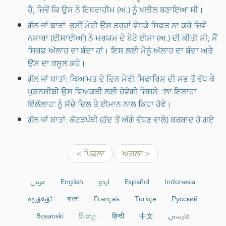
ਹੈ, ਜਿਵੇਂ ਕਿ ਉਸ ਨੇ ਇਬਰਾਹੀਮ (ਅ.) ਨੂੰ ਖ਼ਲੀਲ ਬਣਾਇਆ ਸੀ।
ਗੱਲ ਜਾਂ ਬਾਤਾਂ: ਤੁਸੀਂ ਮੇਰੀ ਉਸ ਤਰ੍ਹਾਂ ਵੱਧਕੇ ਸਿਫ਼ਤ ਨਾ ਕਰੋ ਜਿਵੇਂ
ਨਸਾਰਾ (ਈਸਾਈਆਂ) ਨੇ ਮਰਯਮ ਦੇ ਬੇਟੇ ਈਸਾ (ਅ.) ਦੀ ਕੀਤੀ ਸੀ; ਮੈਂ
ਸਿਰਫ਼ ਅੱਲਾਹ ਦਾ ਬੰਦਾ ਹਾਂ। ਇਸ ਲਈ ਮੈਨੂੰ ਅੱਲਾਹ ਦਾ ਬੰਦਾ ਅਤੇ
ਉਸ ਦਾ ਰਸੂਲ ਕਹੋ।
ਗੱਲ ਜਾਂ ਬਾਤਾਂ: ਕਿਆਮਤ ਦੇ ਦਿਨ ਮੇਰੀ ਸਿਫਾਰਿਸ਼ ਦੀ ਸਭ ਤੋਂ ਵੱਧ ਕੇ
ਖੁਸ਼ਨਸੀਬੀ ਉਸ ਵਿਅਕਤੀ ਲਈ ਹੋਵੇਗੀ ਜਿਸਨੇ: ‘ਲਾ ਇਲਾਹਾ
ਇੱਲੱਲਾਹ' ਨੂੰ ਸੱਚੇ ਦਿਲ ਤੇ ਈਮਾਨ ਨਾਲ ਕਿਹਾ ਹੋਵੇ।
ਗੱਲ ਜਾਂ ਬਾਤਾਂ: ਕੱਟੜਪੰਥੀ (ਹੱਦ ਤੋਂ ਅੱਗੇ ਵੱਧਣ ਵਾਲੇ) ਬਰਬਾਦ ਹੋ ਗਏ
< ਪਿਛਲਾ
ਅਗਲਾ >
عربي
English
اردو
Español
Indonesia
ئۇيغۇرچە
বাংলা
Français
Türkçe
Русский
Bosanski
සිංහල
हिन्दी
中文
فارسی