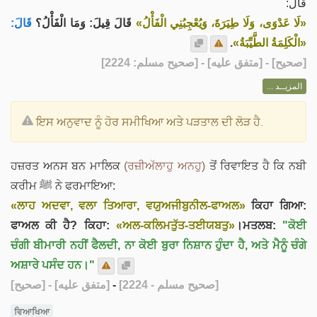
قَالَ:
«لَا عَدْوَى، وَلَا طِيَرَةَ، وَيُعْجِبُنِي الْفَأْلُ»
قَالَ قِيلَ: وَمَا الْفَأْلُ؟
قَالَ:
.
«الْكَلِمَةُ الطَّيِّبَةُ»
] - [متفق عليه] - [صحيح مسلم: 2224]
صحيح
[
المزيــد ...
ਇਸ ਅਨੁਵਾਦ ਨੂੰ ਹੋਰ ਸਮੀਖਿਆ ਅਤੇ ਪੜਤਾਲ ਦੀ ਲੋੜ ਹੈ.
ਹਜ਼ਰਤ ਅਨਸ ਬਨ ਮਾਲਿਕ
(ਰਜ਼ੀਅੱਲਾਹੁ ਅਨਹੁ)
ਤੋਂ ਰਿਵਾਇਤ ਹੈ ਕਿ ਨਬੀ
ਕਰੀਮ ﷺ ਨੇ ਫਰਮਾਇਆ:
«ਲਾਹ ਅਦਵਾ, ਵਲਾ ਤਿਆਰਾ, ਵਯੁਅਜੀਬੁਨੀਲ-ਫਾਅਲ»
ਕਿਹਾ ਗਿਆ:
ਫਾਅਲ ਕੀ ਹੈ? ਕਿਹਾ:
«ਅਲ-ਕਲਿਮਤੁੱਤ-ਤਈਯਬਤੁ»
।ਮਤਲਬ:
"ਕੋਈ
ਚੰਗੀ ਬੀਮਾਰੀ ਨਹੀਂ ਫੈਲਦੀ, ਨਾ ਕੋਈ ਬੁਰਾ ਨਿਸ਼ਾਨ ਹੁੰਦਾ ਹੈ, ਅਤੇ ਮੈਨੂੰ ਚੰਗੇ
ਅਸ਼ਾਰੇ ਪਸੰਦ ਹਨ।"
[صحيح]
- [متفق عليه]
-
[صحيح مسلم - 2224]
ਵਿਆਖਿਆ