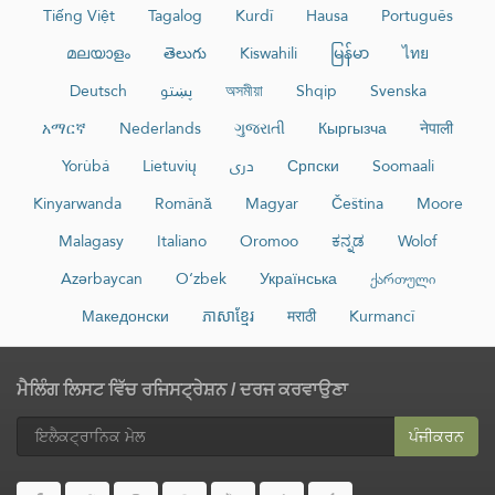
Tiếng Việt
Tagalog
Kurdî
Hausa
Português
മലയാളം
తెలుగు
Kiswahili
မြန်မာ
ไทย
Deutsch
پښتو
অসমীয়া
Shqip
Svenska
አማርኛ
Nederlands
ગુજરાતી
Кыргызча
नेपाली
Yorùbá
Lietuvių
دری
Српски
Soomaali
Kinyarwanda
Română
Magyar
Čeština
Moore
Malagasy
Italiano
Oromoo
ಕನ್ನಡ
Wolof
Azərbaycan
O‘zbek
Українська
ქართული
Македонски
ភាសាខ្មែរ
मराठी
Kurmancî
ਮੈਲਿੰਗ ਲਿਸਟ ਵਿੱਚ ਰਜਿਸਟ੍ਰੇਸ਼ਨ / ਦਰਜ ਕਰਵਾਉਣਾ
ਪੰਜੀਕਰਨ